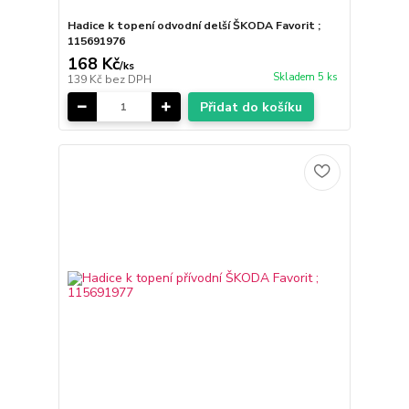
Hadice k topení odvodní delší ŠKODA Favorit ;
115691976
168 Kč
/
ks
Skladem 5 ks
139 Kč
bez DPH
Přidat do košíku