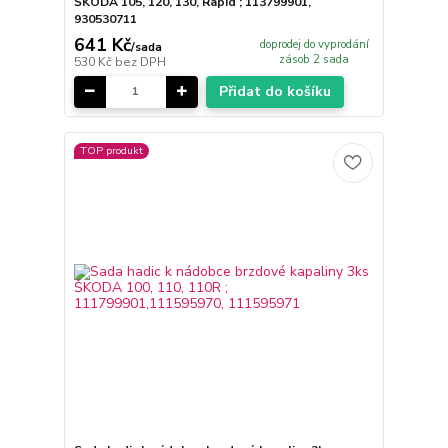
ŠKODA 105, 120, 130, Rapid ; 113799901,
930530711
641 Kč
doprodej do vyprodání
/
sada
zásob 2 sada
530 Kč
bez DPH
Přidat do košíku
TOP produkt