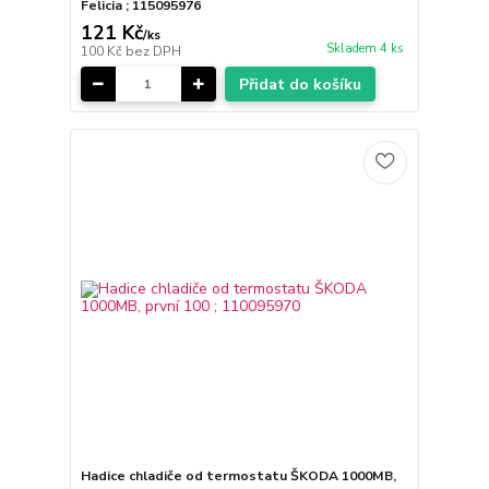
Felicia ; 115095976
121 Kč
/
ks
Skladem 4 ks
100 Kč
bez DPH
Přidat do košíku
Hadice chladiče od termostatu ŠKODA 1000MB,