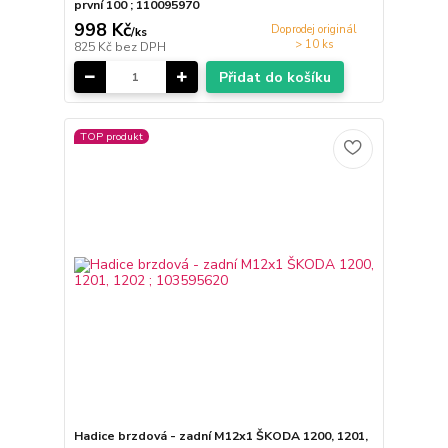
první 100 ; 110095970
998 Kč
Doprodej originál
/
ks
> 10 ks
825 Kč
bez DPH
Přidat do košíku
TOP produkt
Hadice brzdová - zadní M12x1 ŠKODA 1200, 1201,