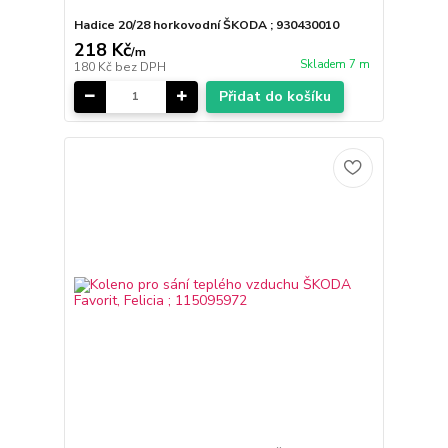
Hadice 20/28 horkovodní ŠKODA ; 930430010
218 Kč
/
m
Skladem 7 m
180 Kč
bez DPH
Přidat do košíku