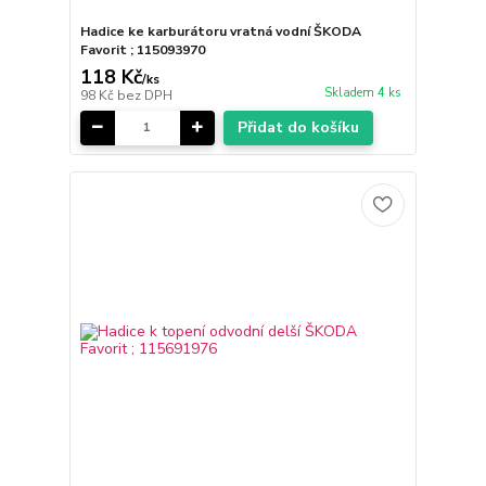
Hadice ke karburátoru vratná vodní ŠKODA
Favorit ; 115093970
118 Kč
/
ks
Skladem 4 ks
98 Kč
bez DPH
Přidat do košíku