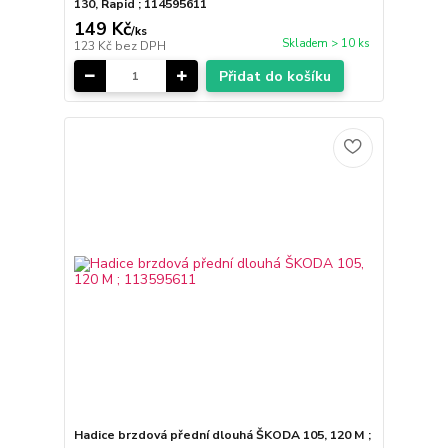
130, Rapid ; 114595611
149 Kč
/
ks
Skladem > 10 ks
123 Kč
bez DPH
Přidat do košíku
Hadice brzdová přední dlouhá ŠKODA 105, 120 M ;