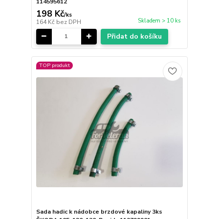
114595612
198 Kč
/
ks
Skladem > 10 ks
164 Kč
bez DPH
Přidat do košíku
TOP produkt
Sada hadic k nádobce brzdové kapaliny 3ks