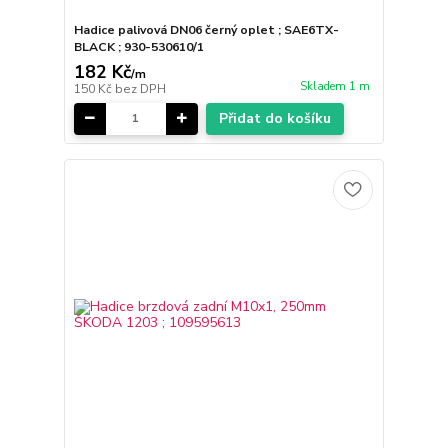
Hadice palivová DN06 černý oplet ; SAE6TX-
BLACK ; 930-530610/1
182 Kč
/
m
Skladem 1 m
150 Kč
bez DPH
Přidat do košíku