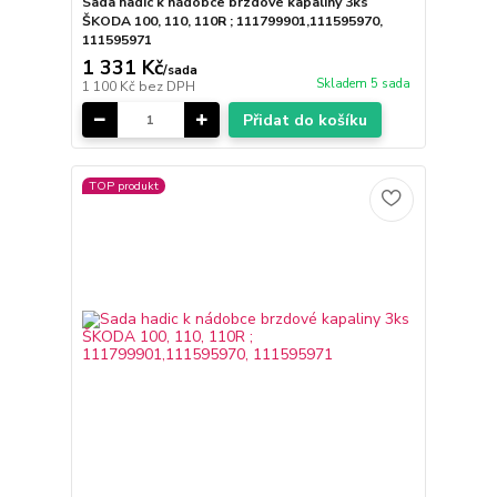
Sada hadic k nádobce brzdové kapaliny 3ks
ŠKODA 100, 110, 110R ; 111799901,111595970,
111595971
1 331 Kč
/
sada
Skladem 5 sada
1 100 Kč
bez DPH
Přidat do košíku
TOP produkt