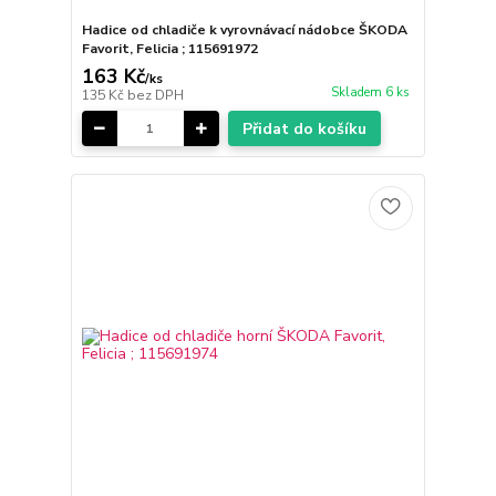
Hadice od chladiče k vyrovnávací nádobce ŠKODA
Favorit, Felicia ; 115691972
163 Kč
/
ks
Skladem 6 ks
135 Kč
bez DPH
Přidat do košíku