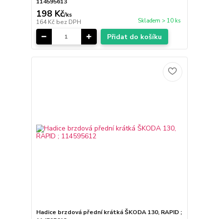
114595613
198 Kč
/
ks
Skladem > 10 ks
164 Kč
bez DPH
Přidat do košíku
Hadice brzdová přední krátká ŠKODA 130, RAPID ;