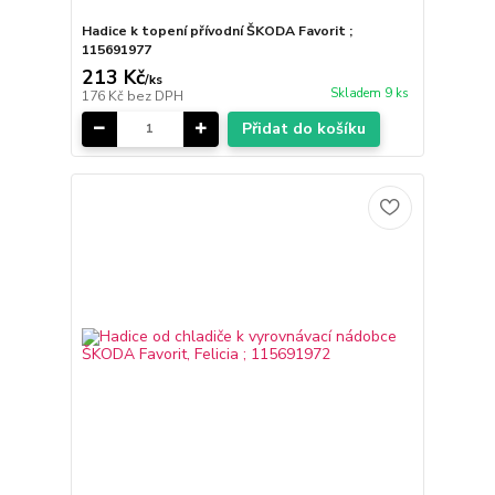
Hadice k topení přívodní ŠKODA Favorit ;
115691977
213 Kč
/
ks
Skladem 9 ks
176 Kč
bez DPH
Přidat do košíku