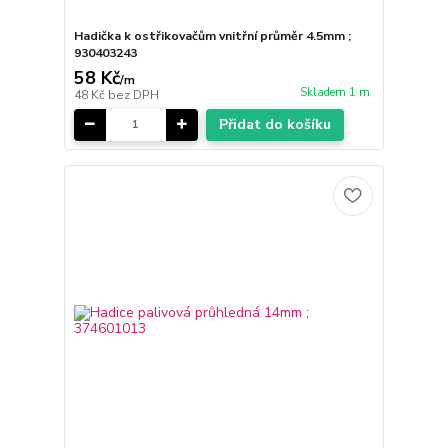
Hadička k ostřikovačům vnitřní průměr 4.5mm ;
930403243
58 Kč
/
m
Skladem 1 m
48 Kč
bez DPH
Přidat do košíku