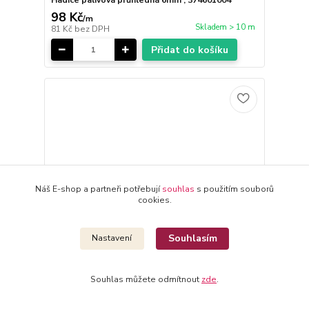
Hadice palivová průhledná 6mm ; 374601004
98 Kč
/
m
Skladem > 10 m
81 Kč
bez DPH
Přidat do košíku
Náš E-shop a partneři potřebují
souhlas
s použitím souborů
cookies.
Souhlasím
Nastavení
Souhlas můžete odmítnout
zde
.
Hadice palivová průhledná 5mm ; 374601003