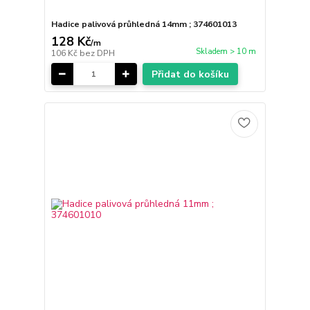
Hadice palivová průhledná 14mm ; 374601013
128 Kč
/
m
Skladem > 10 m
106 Kč
bez DPH
Přidat do košíku