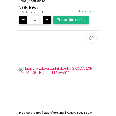
1202 ; 103595620
208 Kč
/
ks
Skladem 4 ks
172 Kč
bez DPH
Přidat do košíku
Hadice brzdová zadní dlouhá ŠKODA 105, 120 M,