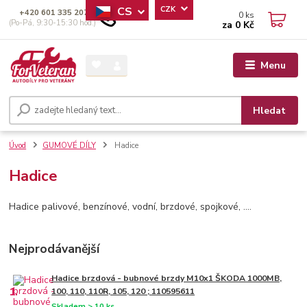
CS
CZK
+420 601 335 207
0
ks
(Po-Pá, 9:30-15:30 hod.)
za
0 Kč
Menu
Hledat
Úvod
GUMOVÉ DÍLY
Hadice
Hadice
Hadice palivové, benzínové, vodní, brzdové, spojkové, ....
Nejprodávanější
Hadice brzdová - bubnové brzdy M10x1 ŠKODA 1000MB,
1.
100, 110, 110R, 105, 120 ; 110595611
Skladem > 10 ks