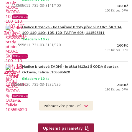
110595611, 731-03-3141/400
182 Kč
150 Kč bez DPH
TOP produkt
Hadice brzdová - kotoučové brzdy přední M10x1 ŠKODA
2.
100, 110, 110r, 105, 120, TATRA 603 ; 111595611
Skladem > 10 ks
111595611, 731-03-3131/370
160 Kč
132 Kč bez DPH
TOP produkt
Hadice brzdová ZADNÍ - krátká M12x1 ŠKODA Spartak,
3.
Octavia, Felicia ; 105595620
Skladem > 10 ks
105595620, 731-03-1232/235
218 Kč
180 Kč bez DPH
TOP produkt
zobrazit více produktů
Upřesnit parametry