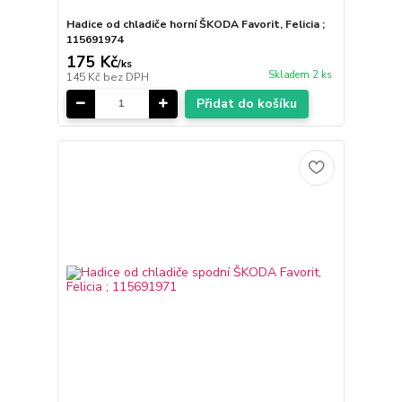
Hadice od chladiče horní ŠKODA Favorit, Felicia ;
115691974
175 Kč
/
ks
Skladem 2 ks
145 Kč
bez DPH
Přidat do košíku