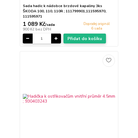
Sada hadic k nádobce brzdové kapaliny 3ks
ŠKODA 100, 110, 110R ; 111799901,111595970,
111595971
1 089 Kč
Doprodej originál
/
sada
6 sada
900 Kč
bez DPH
Přidat do košíku