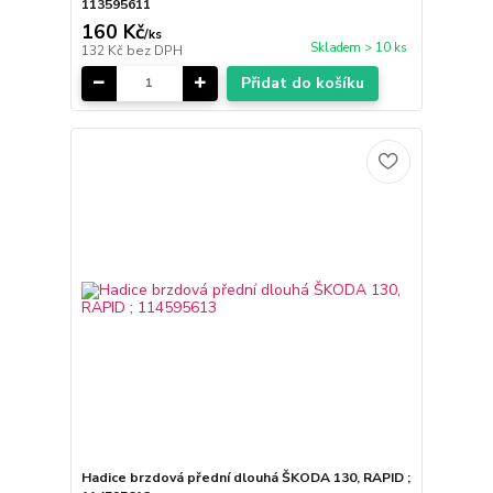
113595611
160 Kč
/
ks
Skladem > 10 ks
132 Kč
bez DPH
Přidat do košíku
Hadice brzdová přední dlouhá ŠKODA 130, RAPID ;