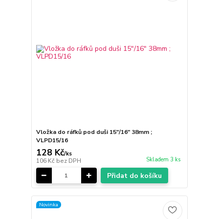
Vložka do ráfků pod duši 15"/16" 38mm ;
VLPD15/16
128 Kč
/
ks
Skladem 3 ks
106 Kč
bez DPH
Přidat do košíku
Novinka