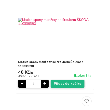
Matice spony manžety se šroubem ŠKODA ;
110339390
48 Kč
/
ks
Skladem 4 ks
40 Kč
bez DPH
Přidat do košíku