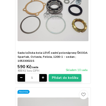
Sada ložiska kola LEVÉ zadní polonápravy ŠKODA
Spartak, Octavia, Felicia, 1200-1 - sedan ;
105330021S
590 Kč
/
sada
Skladem 10 sada
488 Kč
bez DPH
Přidat do košíku
Novinka