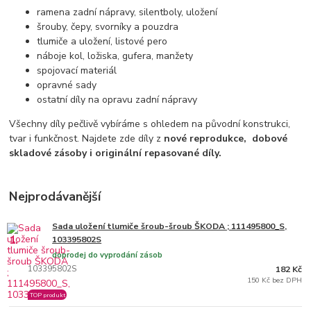
ramena zadní nápravy, silentboly, uložení
šrouby, čepy, svorníky a pouzdra
tlumiče a uložení, listové pero
náboje kol, ložiska, gufera, manžety
spojovací materiál
opravné sady
ostatní díly na opravu zadní nápravy
Všechny díly pečlivě vybíráme s ohledem na původní konstrukci,
tvar i funkčnost. Najdete zde díly z
nové reprodukce,
dobové
skladové zásoby i originální repasované díly.
Nejprodávanější
Sada uložení tlumiče šroub-šroub ŠKODA ; 111495800_S,
1.
103395802S
doprodej do vyprodání zásob
103395802S
182 Kč
150 Kč bez DPH
TOP produkt