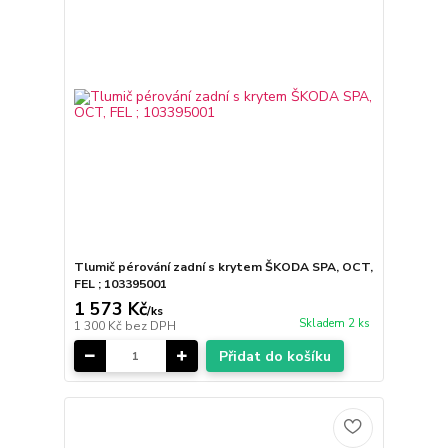
Tlumič pérování zadní s krytem ŠKODA SPA, OCT,
FEL ; 103395001
1 573 Kč
/
ks
Skladem 2 ks
1 300 Kč
bez DPH
Přidat do košíku