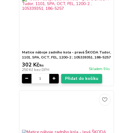
Matice náboje zadního kola - pravá ŠKODA Tudor,
1101, SPA, OCT, FEL, 1200-2 ; 105339351, 186-5257
302 Kč
/
ks
Skladem 9 ks
250 Kč
bez DPH
Přidat do košíku