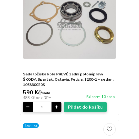
Sada ložiska kola PREVÉ zadní polonápravy
ŠKODA Spartak, Octavia, Felicia, 1200-1 - sedan ;
105330020S
590 Kč
/
sada
Skladem 10 sada
488 Kč
bez DPH
Přidat do košíku
Novinka