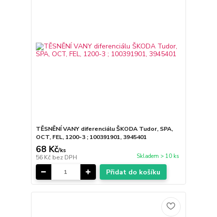
TĚSNĚNÍ VANY diferenciálu ŠKODA Tudor, SPA,
OCT, FEL, 1200-3 ; 100391901, 3945401
68 Kč
/
ks
Skladem > 10 ks
56 Kč
bez DPH
Přidat do košíku