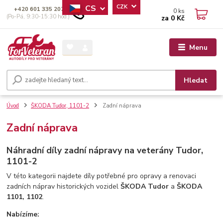
CS
CZK
+420 601 335 207
0
ks
(Po-Pá, 9:30-15:30 hod.)
za
0 Kč
Menu
Hledat
Úvod
ŠKODA Tudor, 1101-2
Zadní náprava
Zadní náprava
Náhradní díly zadní nápravy na veterány
Tudor,
1101-2
V této kategorii najdete díly potřebné pro opravy a renovaci
zadních náprav historických vozidel
ŠKODA Tudor
a
ŠKODA
1101, 1102
.
Nabízíme: