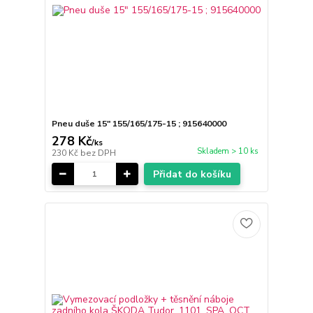
Pneu duše 15" 155/165/175-15 ; 915640000
278 Kč
/
ks
Skladem > 10 ks
230 Kč
bez DPH
Přidat do košíku