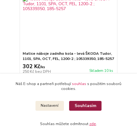
Matice náboje zadního kola - levá ŠKODA Tudor,
1101, SPA, OCT, FEL, 1200-2 ; 105339350, 185-5257
302 Kč
/
ks
Skladem 10 ks
250 Kč
bez DPH
Přidat do košíku
Náš E-shop a partneři potřebují
souhlas
s použitím souborů
cookies.
Souhlasím
Nastavení
Souhlas můžete odmítnout
zde
.