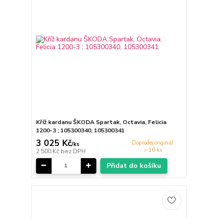
Kříž kardanu ŠKODA Spartak, Octavia, Felicia
1200-3 ; 105300340, 105300341
3 025 Kč
Doprodej originál
/
ks
> 10 ks
2 500 Kč
bez DPH
Přidat do košíku