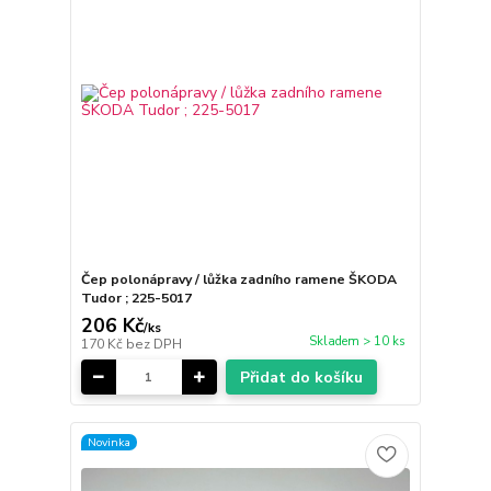
Čep polonápravy / lůžka zadního ramene ŠKODA
Tudor ; 225-5017
206 Kč
/
ks
Skladem > 10 ks
170 Kč
bez DPH
Přidat do košíku
Novinka