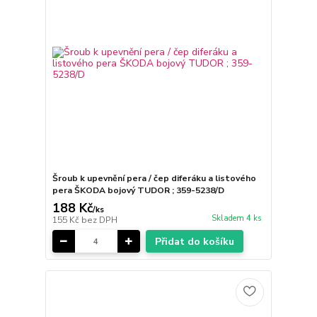
Šroub k upevnění pera / čep diferáku a listového
pera ŠKODA bojový TUDOR ; 359-5238/D
188 Kč
/
ks
Skladem 4 ks
155 Kč
bez DPH
Přidat do košíku