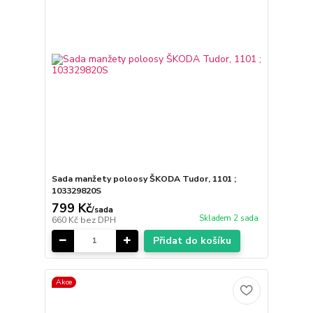
Sada manžety poloosy ŠKODA Tudor, 1101 ;
103329820S
799 Kč
/
sada
Skladem 2 sada
660 Kč
bez DPH
Přidat do košíku
Akce