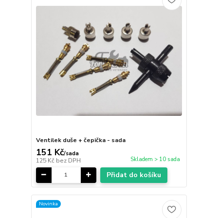
Ventilek duše + čepička - sada
151 Kč
/
sada
Skladem > 10 sada
125 Kč
bez DPH
Přidat do košíku
Novinka