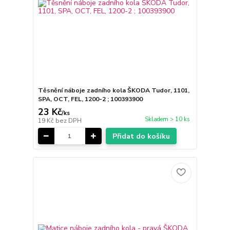
Těsnění náboje zadního kola ŠKODA Tudor, 1101,
SPA, OCT, FEL, 1200-2 ; 100393900
23 Kč
/
ks
Skladem > 10 ks
19 Kč
bez DPH
Přidat do košíku