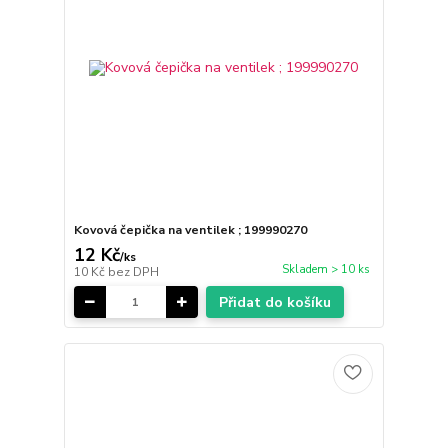
Kovová čepička na ventilek ; 199990270
12 Kč
/
ks
Skladem > 10 ks
10 Kč
bez DPH
Přidat do košíku