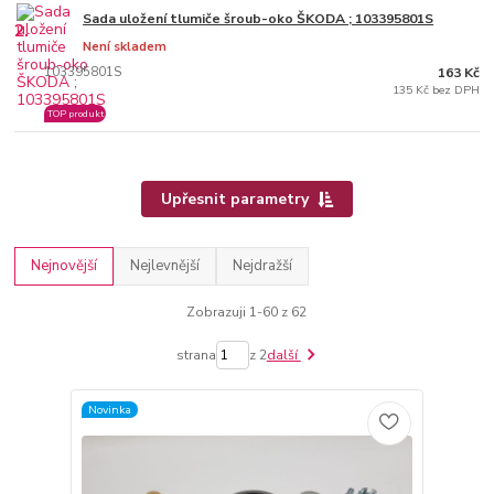
Sada uložení tlumiče šroub-oko ŠKODA ; 103395801S
2.
Není skladem
103395801S
163 Kč
135 Kč bez DPH
TOP produkt
Upřesnit parametry
Nejnovější
Nejlevnější
Nejdražší
Zobrazuji 1-60 z 62
strana
z 2
další
Novinka