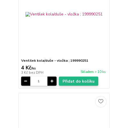
Ventilek kola/duše - vložka ; 199990251
4 Kč
/
ks
Skladem > 10 ks
3 Kč
bez DPH
Přidat do košíku