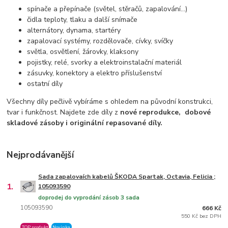
spínače a přepínače (světel, stěračů, zapalování…)
čidla teploty, tlaku a další snímače
alternátory, dynama, startéry
zapalovací systémy, rozdělovače, cívky, svíčky
světla, osvětlení, žárovky, klaksony
pojistky, relé, svorky a elektroinstalační materiál
zásuvky, konektory a elektro příslušenství
ostatní díly
Všechny díly pečlivě vybíráme s ohledem na původní konstrukci,
tvar i funkčnost. Najdete zde díly z
nové reprodukce,
dobové
skladové zásoby i originální repasované díly.
Nejprodávanější
Sada zapalovaích kabelů ŠKODA Spartak, Octavia, Felicia ;
1.
105093590
doprodej do vyprodání zásob 3 sada
105093590
666 Kč
550 Kč bez DPH
TOP produkt
Novinka