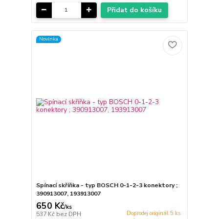
Přidat do košíku
Novinka
Spínací skříňka - typ BOSCH 0-1-2-3 konektory ;
390913007, 193913007
650 Kč
/
ks
Doprodej originál 5 ks
537 Kč
bez DPH