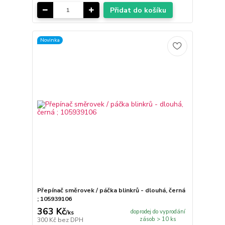
Přidat do košíku
Novinka
Přepínač směrovek / páčka blinkrů - dlouhá, černá
; 105939106
363 Kč
doprodej do vyprodání
/
ks
zásob > 10 ks
300 Kč
bez DPH