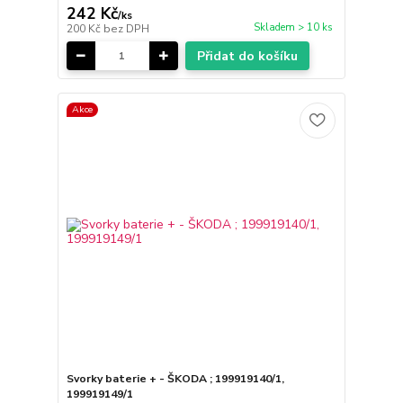
242 Kč
/
ks
Skladem > 10 ks
200 Kč
bez DPH
Přidat do košíku
Akce
Svorky baterie + - ŠKODA ; 199919140/1,
199919149/1