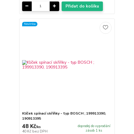
Přidat do košíku
Novinka
Klíček spínací skříňky - typ BOSCH ; 199913390,
190913395
48 Kč
doprodej do vyprodání
/
ks
zásob 1 ks
40 Kč
bez DPH