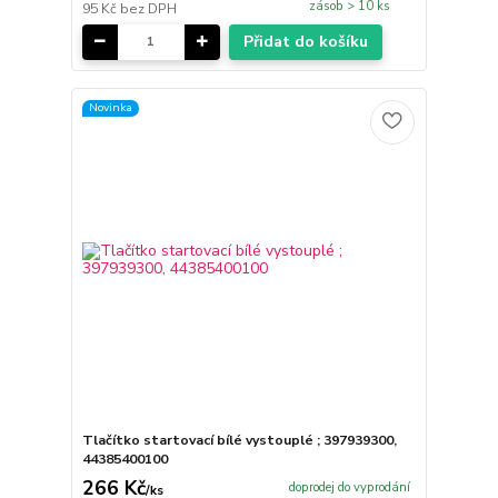
zásob > 10 ks
95 Kč
bez DPH
Přidat do košíku
Novinka
Tlačítko startovací bílé vystouplé ; 397939300,
44385400100
266 Kč
doprodej do vyprodání
/
ks