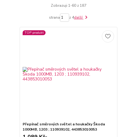
Zobrazuji 1-60 z 187
strana
z 4
další
TOP produkt
Přepínač směrových světel a houkačky Škoda
1000MB, 1203 ; 110939102, 443853010053
1 089 Kč