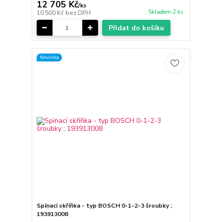
12 705 Kč
/
ks
Skladem 2 ks
10 500 Kč
bez DPH
Přidat do košíku
Novinka
Spínací skříňka - typ BOSCH 0-1-2-3 šroubky ;
193913008