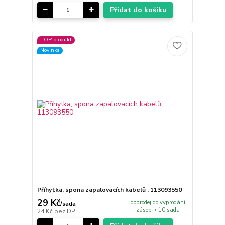
Přidat do košíku
TOP produkt
Novinka
Příhytka, spona zapalovacích kabelů ; 113093550
29 Kč
doprodej do vyprodání
/
sada
zásob > 10 sada
24 Kč
bez DPH