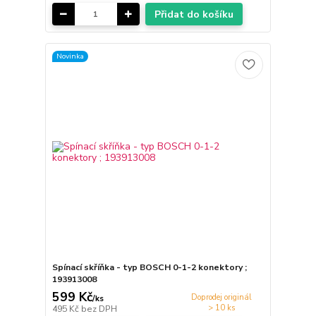
Přidat do košíku
Novinka
Spínací skříňka - typ BOSCH 0-1-2 konektory ;
193913008
599 Kč
Doprodej originál
/
ks
> 10 ks
495 Kč
bez DPH