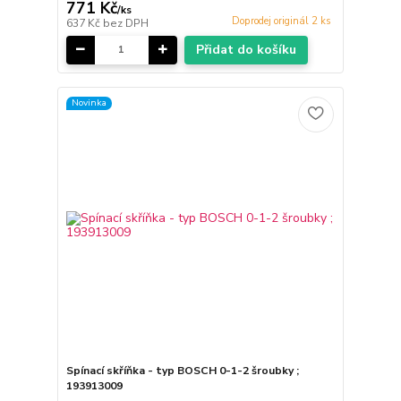
771 Kč
/
ks
Doprodej originál 2 ks
637 Kč
bez DPH
Přidat do košíku
Novinka
Spínací skříňka - typ BOSCH 0-1-2 šroubky ;
193913009