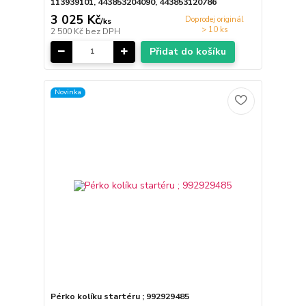
113939101, 443853204090, 443853120786
3 025 Kč
Doprodej originál
/
ks
> 10 ks
2 500 Kč
bez DPH
Přidat do košíku
Novinka
Pérko kolíku startéru ; 992929485