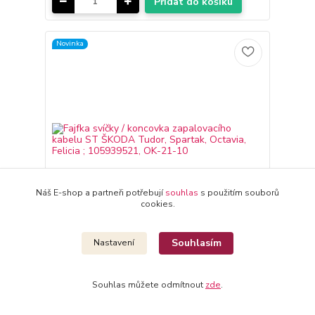
Přidat do košíku
Novinka
Náš E-shop a partneři potřebují
souhlas
s použitím souborů
cookies.
Souhlasím
Nastavení
Fajfka svíčky / koncovka zapalovacího kabelu ST
ŠKODA Tudor, Spartak, Octavia, Felicia ;
105939521, OK-21-10
Souhlas můžete odmítnout
zde
.
138 Kč
doprodej do vyprodání
/
ks
zásob > 10 ks
114 Kč
bez DPH