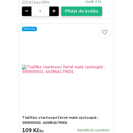
zásob 2 ks
220 Kč
bez DPH
Přidat do košíku
Novinka
Tlačítko startovací černé malé vystouplé ;
390939302, 443854179001
109 Kč
doprodej do vyprodání
/
ks