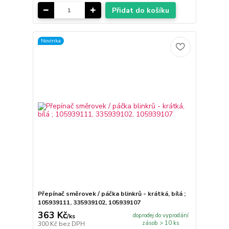
Přidat do košíku
Novinka
Přepínač směrovek / páčka blinkrů - krátká, bílá ;
105939111, 335939102, 105939107
363 Kč
doprodej do vyprodání
/
ks
zásob > 10 ks
300 Kč
bez DPH