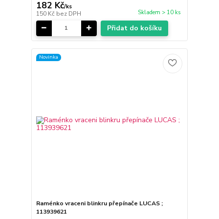
182 Kč
/
ks
Skladem > 10 ks
150 Kč
bez DPH
Přidat do košíku
Novinka
Raménko vraceni blinkru přepínače LUCAS ;
113939621