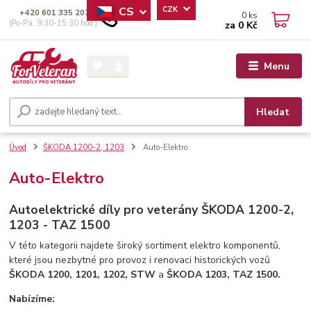
CS
CZK
+420 601 335 207
0
ks
(Po-Pá, 9:30-15:30 hod.)
za
0 Kč
Menu
Hledat
Úvod
ŠKODA 1200-2, 1203
Auto-Elektro
Auto-Elektro
Autoelektrické díly pro veterány ŠKODA 1200-2,
1203 - TAZ 1500
V této kategorii najdete široký sortiment elektro komponentů,
které jsou nezbytné pro provoz i renovaci historických vozů
ŠKODA 1200, 1201, 1202, STW
a
ŠKODA 1203, TAZ 1500.
Nabízíme: