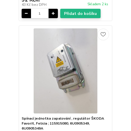
/
ks
Skladem 2 ks
43 Kč
bez DPH
Přidat do košíku
Spínací jednotka zapalování , regulátor ŠKODA
Favorit, Felicia ; 115915080, 6U0905349,
6U0905349A