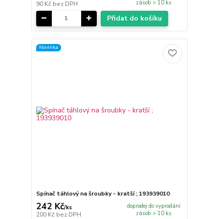
zásob > 10 ks
90 Kč
bez DPH
Přidat do košíku
Novinka
Spínač táhlový na šroubky - kratší ; 193939010
242 Kč
doprodej do vyprodání
/
ks
zásob > 10 ks
200 Kč
bez DPH