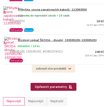
Příhytka, spona zapalovacích kabelů ; 113093550
2.
doprodej do vyprodání zásob > 10 sada
113093550
29 Kč
24 Kč bez DPH
TOP produkt
Novinka
Brzdový spínač ŠKODA - dlouhý ; 193595290, 193595293
3.
Skladem > 10 ks
193595290, 193595293, 443852074012
248 Kč
205 Kč bez DPH
TOP produkt
zobrazit více produktů
Upřesnit parametry
Nejnovější
Nejlevnější
Nejdražší