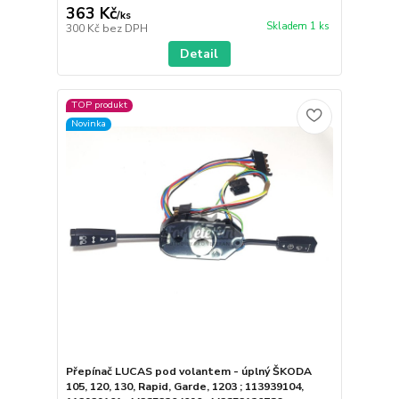
363 Kč
/
ks
Skladem 1 ks
300 Kč
bez DPH
Detail
TOP produkt
Novinka
Přepínač LUCAS pod volantem - úplný ŠKODA
105, 120, 130, Rapid, Garde, 1203 ; 113939104,