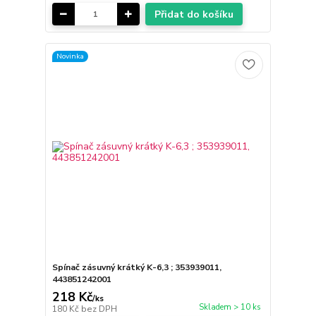
Přidat do košíku
Novinka
Spínač zásuvný krátký K-6,3 ; 353939011,
443851242001
218 Kč
/
ks
Skladem > 10 ks
180 Kč
bez DPH