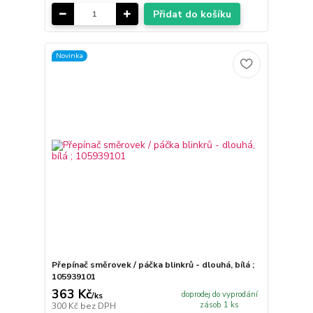
Přidat do košíku
Novinka
Přepínač směrovek / páčka blinkrů - dlouhá, bílá ;
105939101
363 Kč
doprodej do vyprodání
/
ks
zásob 1 ks
300 Kč
bez DPH