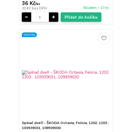
36 Kč
/
ks
Skladem > 10 ks
30 Kč
bez DPH
Přidat do košíku
Novinka
Spínač dveří - ŠKODA Octavia, Felicia, 1202, 1203 ;
103939031, 109939030