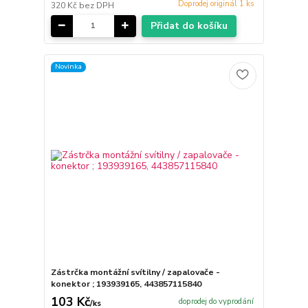
Doprodej originál 1 ks
320 Kč
bez DPH
Přidat do košíku
Novinka
Zástrčka montážní svítilny / zapalovače -
konektor ; 193939165, 443857115840
103 Kč
doprodej do vyprodání
/
ks