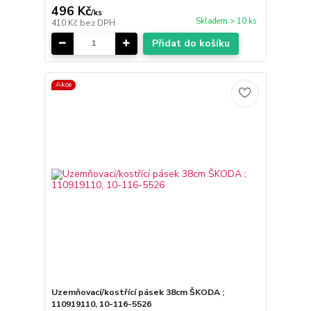
496 Kč
/
ks
Skladem > 10 ks
410 Kč
bez DPH
Přidat do košíku
Akce
Uzemňovací/kostřící pásek 38cm ŠKODA ;
110919110, 10-116-5526