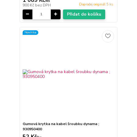
/
ks
Doprodej originál 5 ks
900 Kč
bez DPH
Přidat do košíku
Novinka
Gumová krytka na kabel šroubku dynama ;
930950400
52 Kč