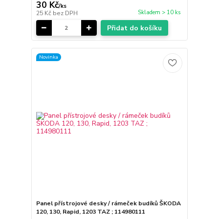
30 Kč
/
ks
Skladem > 10 ks
25 Kč
bez DPH
Přidat do košíku
Novinka
Panel přístrojové desky / rámeček budíků ŠKODA
120, 130, Rapid, 1203 TAZ ; 114980111