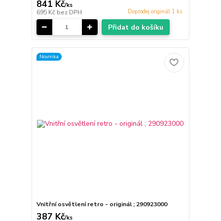
841 Kč
/
ks
Doprodej originál 1 ks
695 Kč
bez DPH
Přidat do košíku
Novinka
Vnitřní osvětlení retro - originál ; 290923000
387 Kč
/
ks