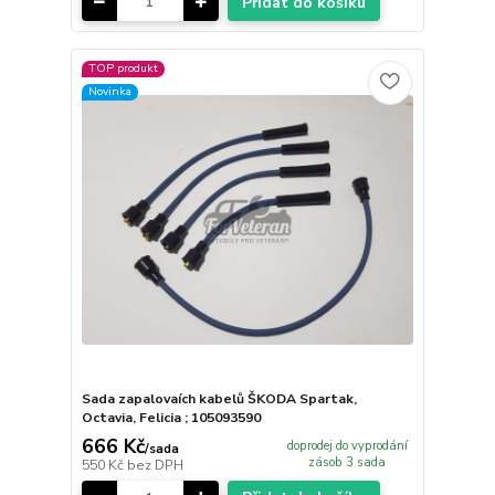
Přidat do košíku
TOP produkt
Novinka
Sada zapalovaích kabelů ŠKODA Spartak,
Octavia, Felicia ; 105093590
666 Kč
doprodej do vyprodání
/
sada
zásob 3 sada
550 Kč
bez DPH