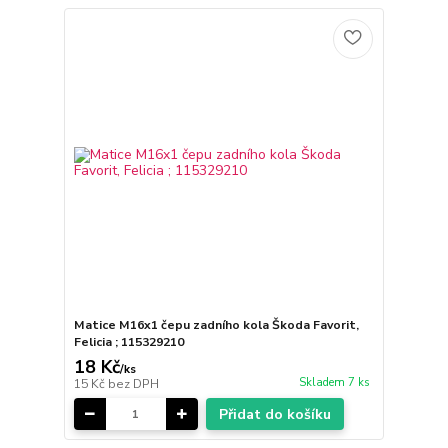
Matice M16x1 čepu zadního kola Škoda Favorit,
Felicia ; 115329210
18 Kč
/
ks
Skladem 7 ks
15 Kč
bez DPH
Přidat do košíku