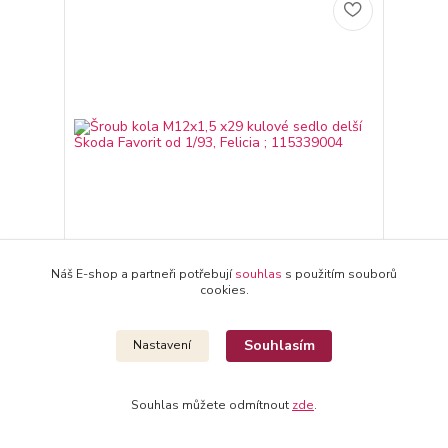
Náš E-shop a partneři potřebují
souhlas
s použitím souborů
cookies.
Šroub kola M12x1,5 x29 kulové sedlo delší Škoda
Favorit od 1/93, Felicia ; 115339004
38 Kč
/
ks
Souhlasím
Nastavení
Skladem > 10 ks
31 Kč
bez DPH
Přidat do košíku
Souhlas můžete odmítnout
zde
.