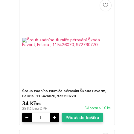
Šroub zadního tlumiče pérování Škoda Favorit,
Felicia ; 115426070, 972790770
34 Kč
/
ks
Skladem > 10 ks
28 Kč
bez DPH
Přidat do košíku