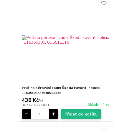
Pružina pérování zadní Škoda Favorit, Felicia ;
115350300, 6U6511115
438 Kč
/
ks
Skladem 4 ks
362 Kč
bez DPH
Přidat do košíku