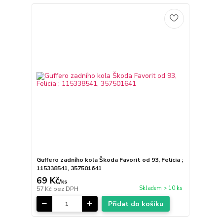
Guffero zadního kola Škoda Favorit od 93, Felicia ;
115338541, 357501641
69 Kč
/
ks
Skladem > 10 ks
57 Kč
bez DPH
Přidat do košíku