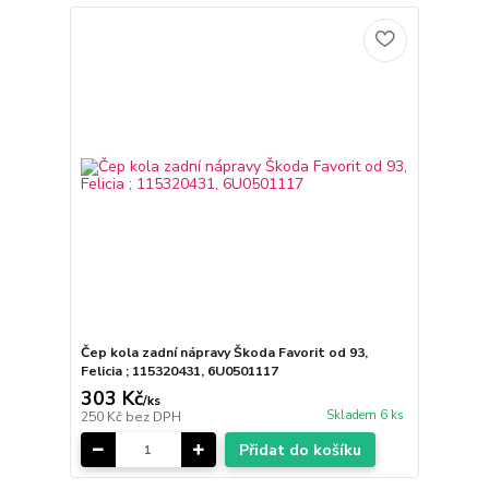
Čep kola zadní nápravy Škoda Favorit od 93,
Felicia ; 115320431, 6U0501117
303 Kč
/
ks
Skladem 6 ks
250 Kč
bez DPH
Přidat do košíku