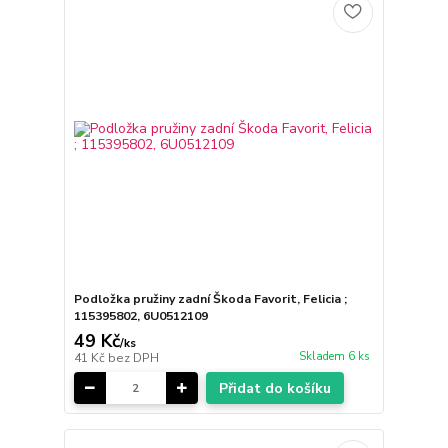
Podložka pružiny zadní Škoda Favorit, Felicia ;
115395802, 6U0512109
49 Kč
/
ks
Skladem 6 ks
41 Kč
bez DPH
Přidat do košíku