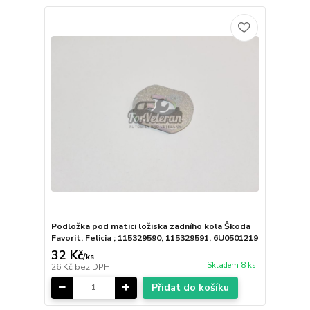
Podložka pod matici ložiska zadního kola Škoda
Favorit, Felicia ; 115329590, 115329591, 6U0501219
32 Kč
/
ks
Skladem 8 ks
26 Kč
bez DPH
Přidat do košíku