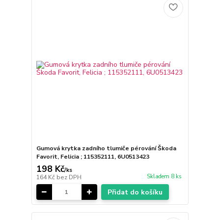
Gumová krytka zadního tlumiče pérování Škoda
Favorit, Felicia ; 115352111, 6U0513423
198 Kč
/
ks
Skladem 8 ks
164 Kč
bez DPH
Přidat do košíku