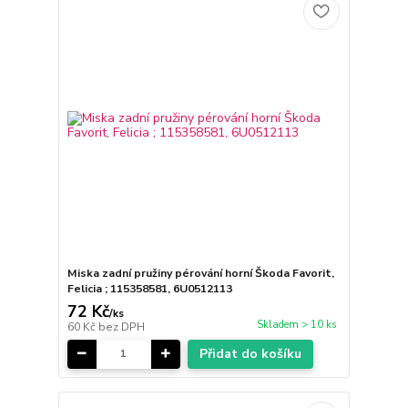
Miska zadní pružiny pérování horní Škoda Favorit,
Felicia ; 115358581, 6U0512113
72 Kč
/
ks
Skladem > 10 ks
60 Kč
bez DPH
Přidat do košíku