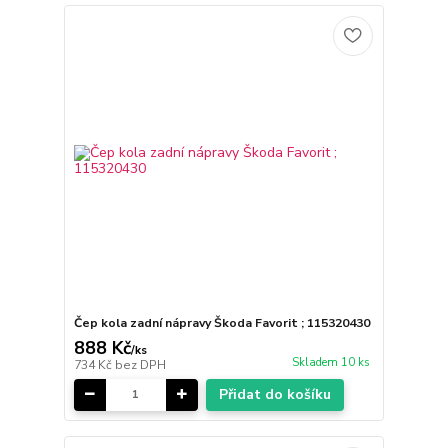
Čep kola zadní nápravy Škoda Favorit ; 115320430
888 Kč
/
ks
Skladem 10 ks
734 Kč
bez DPH
Přidat do košíku