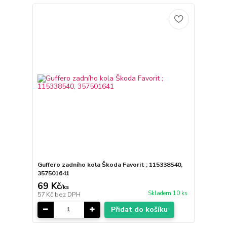
Guffero zadního kola Škoda Favorit ; 115338540,
357501641
69 Kč
/
ks
Skladem 10 ks
57 Kč
bez DPH
Přidat do košíku