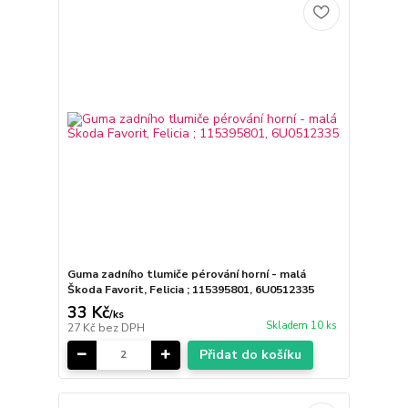
Guma zadního tlumiče pérování horní - malá
Škoda Favorit, Felicia ; 115395801, 6U0512335
33 Kč
/
ks
Skladem 10 ks
27 Kč
bez DPH
Přidat do košíku