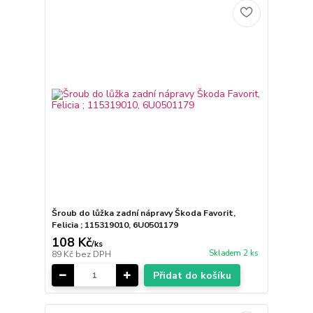
Šroub do lůžka zadní nápravy Škoda Favorit,
Felicia ; 115319010, 6U0501179
108 Kč
/
ks
Skladem 2 ks
89 Kč
bez DPH
Přidat do košíku