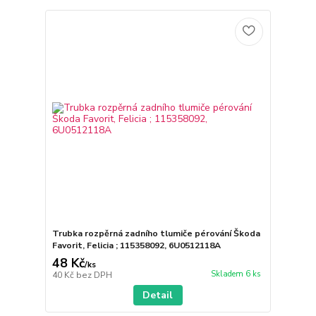
Trubka rozpěrná zadního tlumiče pérování Škoda
Favorit, Felicia ; 115358092, 6U0512118A
48 Kč
/
ks
Skladem 6 ks
40 Kč
bez DPH
Detail