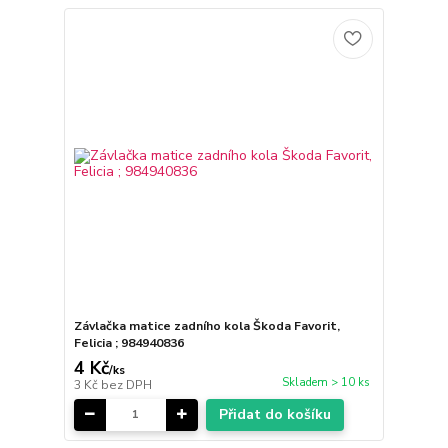
Závlačka matice zadního kola Škoda Favorit,
Felicia ; 984940836
4 Kč
/
ks
Skladem > 10 ks
3 Kč
bez DPH
Přidat do košíku