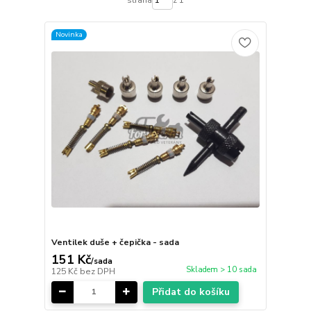
strana
z 1
Novinka
Ventilek duše + čepička - sada
151 Kč
/
sada
Skladem > 10 sada
125 Kč
bez DPH
Přidat do košíku