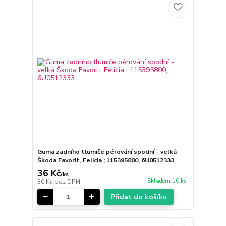
Guma zadního tlumiče pérování spodní - velká
Škoda Favorit, Felicia ; 115395800, 6U0512333
36 Kč
/
ks
Skladem 10 ks
30 Kč
bez DPH
Přidat do košíku