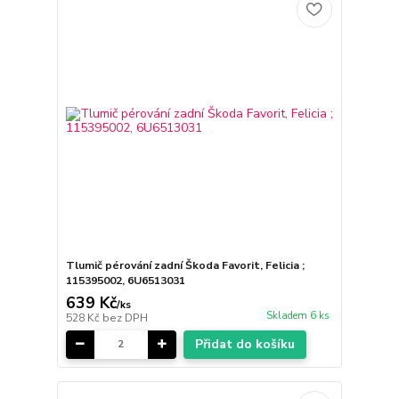
Tlumič pérování zadní Škoda Favorit, Felicia ;
115395002, 6U6513031
639 Kč
/
ks
Skladem 6 ks
528 Kč
bez DPH
Přidat do košíku