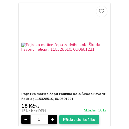
Pojistka matice čepu zadního kola Škoda Favorit,
Felicia ; 115328510, 6U0501221
18 Kč
/
ks
Skladem 10 ks
15 Kč
bez DPH
Přidat do košíku