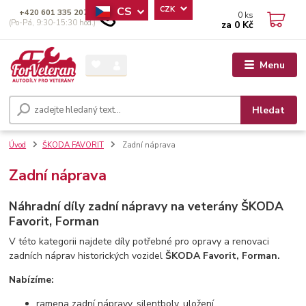
CS
CZK
+420 601 335 207
0
ks
(Po-Pá, 9:30-15:30 hod.)
za
0 Kč
Menu
Hledat
Úvod
ŠKODA FAVORIT
Zadní náprava
Zadní náprava
Náhradní díly zadní nápravy na veterány ŠKODA
Favorit, Forman
V této kategorii najdete díly potřebné pro opravy a renovaci
zadních náprav historických vozidel
ŠKODA Favorit, Forman.
Nabízíme:
ramena zadní nápravy, silentboly, uložení