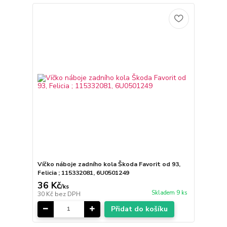
Víčko náboje zadního kola Škoda Favorit od 93,
Felicia ; 115332081, 6U0501249
36 Kč
/
ks
Skladem 9 ks
30 Kč
bez DPH
Přidat do košíku