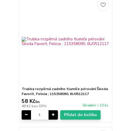
Trubka rozpěrná zadního tlumiče pérování Škoda
Favorit, Felicia ; 115358090, 6U0512117
58 Kč
/
ks
Skladem > 10 ks
48 Kč
bez DPH
Přidat do košíku