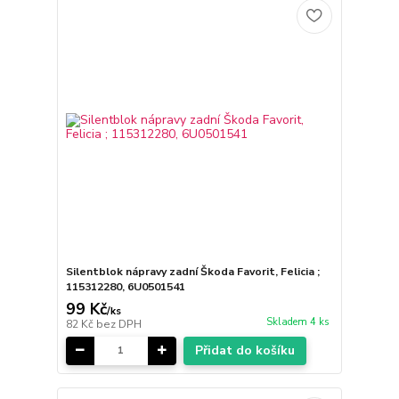
Silentblok nápravy zadní Škoda Favorit, Felicia ;
115312280, 6U0501541
99 Kč
/
ks
Skladem 4 ks
82 Kč
bez DPH
Přidat do košíku