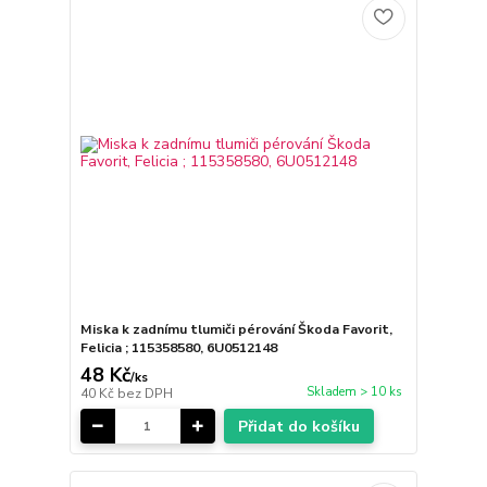
Miska k zadnímu tlumiči pérování Škoda Favorit,
Felicia ; 115358580, 6U0512148
48 Kč
/
ks
Skladem > 10 ks
40 Kč
bez DPH
Přidat do košíku