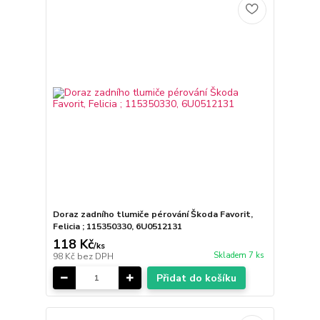
Doraz zadního tlumiče pérování Škoda Favorit,
Felicia ; 115350330, 6U0512131
118 Kč
/
ks
Skladem 7 ks
98 Kč
bez DPH
Přidat do košíku