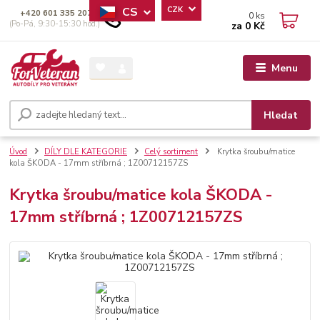
CS
CZK
+420 601 335 207
0
ks
(Po-Pá, 9:30-15:30 hod.)
za
0 Kč
Menu
Hledat
Úvod
DÍLY DLE KATEGORIE
Celý sortiment
Krytka šroubu/matice
kola ŠKODA - 17mm stříbrná ; 1Z00712157ZS
Krytka šroubu/matice kola ŠKODA -
17mm stříbrná ; 1Z00712157ZS