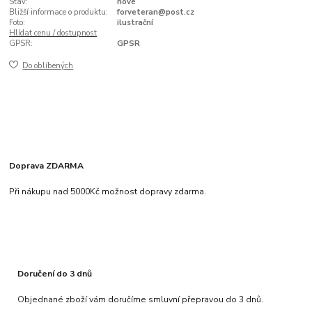
Stav:
nové
Bližší informace o produktu:
forveteran@post.cz
Foto:
ilustrační
Hlídat cenu / dostupnost
GPSR:
GPSR
Do oblíbených
Doprava ZDARMA
Při nákupu nad 5000Kč možnost dopravy zdarma.
Doručení do 3 dnů
Objednané zboží vám doručíme smluvní přepravou do 3 dnů.