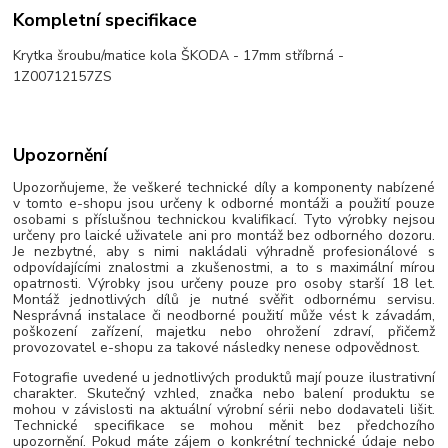
Kompletní specifikace
Krytka šroubu/matice kola ŠKODA - 17mm stříbrná -
1Z00712157ZS
Upozornění
Upozorňujeme, že veškeré technické díly a komponenty nabízené
v tomto e-shopu jsou určeny k odborné montáži a použití pouze
osobami s příslušnou technickou kvalifikací. Tyto výrobky nejsou
určeny pro laické uživatele ani pro montáž bez odborného dozoru.
Je nezbytné, aby s nimi nakládali výhradně profesionálové s
odpovídajícími znalostmi a zkušenostmi, a to s maximální mírou
opatrnosti. Výrobky jsou určeny pouze pro osoby starší 18 let.
Montáž jednotlivých dílů je nutné svěřit odbornému servisu.
Nesprávná instalace či neodborné použití může vést k závadám,
poškození zařízení, majetku nebo ohrožení zdraví, přičemž
provozovatel e-shopu za takové následky nenese odpovědnost.
Fotografie uvedené u jednotlivých produktů mají pouze ilustrativní
charakter. Skutečný vzhled, značka nebo balení produktu se
mohou v závislosti na aktuální výrobní sérii nebo dodavateli lišit.
Technické specifikace se mohou měnit bez předchozího
upozornění. Pokud máte zájem o konkrétní technické údaje nebo