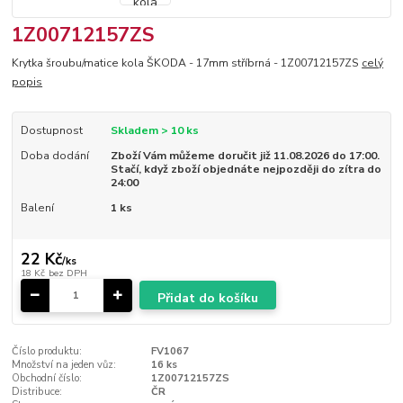
1Z00712157ZS
Krytka šroubu/matice kola ŠKODA - 17mm stříbrná - 1Z00712157ZS
celý
popis
Dostupnost
Skladem > 10 ks
Doba dodání
Zboží Vám můžeme doručit již 11.08.2026 do 17:00.
Stačí, když zboží objednáte nejpozději do zítra do
24:00
Balení
1 ks
22 Kč
/
ks
18 Kč
bez DPH
Přidat do košíku
Číslo produktu:
FV1067
Množství na jeden vůz:
16 ks
Obchodní číslo:
1Z00712157ZS
Distribuce:
ČR