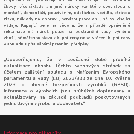
Odpovědnost prodávajícího se nevztahuje na následné
škody, vícenáklady ani jiné nároky vzniklé v souvislosti s
montáží, demontáží, používáním, odstávkou vozidla, ztrátou
zisku, náklady na dopravu, servisní práce ani jiné související
výdaje. Kupující bere na vědomí, že v případě oprávněné
reklamace má nárok pouze na odstranění vady, výměnu
zboží, přiměřenou slevu z kupní ceny nebo vrácení kupní ceny
v souladu s příslušnými právními předpisy.
„Upozorňujeme, že v současné době probíhá
aktualizace obsahu těchto webových stránek za
účelem zajištění souladu s Nařízením Evropského
parlamentu a Rady (EU) 2023/988 ze dne 10. května
2023 o obecné bezpečnosti výrobků (GPSR).
Informace o výrobcích jsou průběžně doplňovány a
aktualizovány na základě podkladů poskytovaných
jednotlivými výrobci a dodavateli.“
Informace pro zákazníky