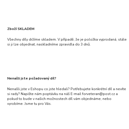
Zboží SKLADEM
Všechny díly držíme skladem. V případě, že je položka vyprodaná, stále
si ji lze objednat, naskladníme zpravidla do 3 dnů.
Nenašli jste požadovaný díl?
Nenašli jste v Eshopu co jste hledali? Potřebujete konkrétní díl a nevíte
si rady? Napište nám poptávku na náš E-mail forveteran@post.cz a
pokud to bude v našich možnostech díl vám objednáme, nebo
vyrobíme. Jsme tu pro Vás.