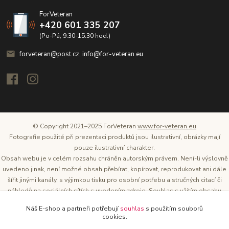
ForVeteran
+420 601 335 207
(Po-Pá, 9:30-15:30 hod.)
forveteran@post.cz, info@for-veteran.eu
© Copyright 2021–2025 ForVeteran
www.for-veteran.eu
Fotografie použité při prezentaci produktů jsou ilustrativní, obrázky mají
pouze ilustrativní charakter.
Obsah webu je v celém rozsahu chráněn autorským právem. Není-li výslovně
uvedeno jinak, není možné obsah přebírat, kopírovat, reprodukovat ani dále
šířit jinými kanály, s výjimkou tisku pro osobní potřebu a stručných citací či
náhledů na sociálních sítích s uvedením zdroje. Souhlas s užitím obsahu
musí být vždy písemný a lze o něj požádat. Vlastníkem a provozovatelem
Náš E-shop a partneři potřebují
souhlas
s použitím souborů
těchto webových stránek je Tomáš Oršel.
cookies.