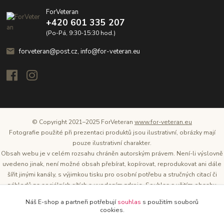
ForVeteran
+420 601 335 207
(Po-Pá, 9:30-15:30 hod.)
forveteran@post.cz, info@for-veteran.eu
© Copyright 2021–2025 ForVeteran
www.for-veteran.eu
Fotografie použité při prezentaci produktů jsou ilustrativní, obrázky mají
pouze ilustrativní charakter.
Obsah webu je v celém rozsahu chráněn autorským právem. Není-li výslovně
uvedeno jinak, není možné obsah přebírat, kopírovat, reprodukovat ani dále
šířit jinými kanály, s výjimkou tisku pro osobní potřebu a stručných citací či
náhledů na sociálních sítích s uvedením zdroje. Souhlas s užitím obsahu
musí být vždy písemný a lze o něj požádat. Vlastníkem a provozovatelem
Náš E-shop a partneři potřebují
souhlas
s použitím souborů
těchto webových stránek je Tomáš Oršel.
cookies.