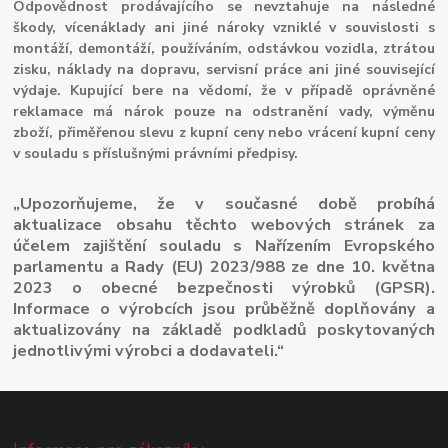
Odpovědnost prodávajícího se nevztahuje na následné
škody, vícenáklady ani jiné nároky vzniklé v souvislosti s
montáží, demontáží, používáním, odstávkou vozidla, ztrátou
zisku, náklady na dopravu, servisní práce ani jiné související
výdaje. Kupující bere na vědomí, že v případě oprávněné
reklamace má nárok pouze na odstranění vady, výměnu
zboží, přiměřenou slevu z kupní ceny nebo vrácení kupní ceny
v souladu s příslušnými právními předpisy.
„Upozorňujeme, že v současné době probíhá
aktualizace obsahu těchto webových stránek za
účelem zajištění souladu s Nařízením Evropského
parlamentu a Rady (EU) 2023/988 ze dne 10. května
2023 o obecné bezpečnosti výrobků (GPSR).
Informace o výrobcích jsou průběžně doplňovány a
aktualizovány na základě podkladů poskytovaných
jednotlivými výrobci a dodavateli.“