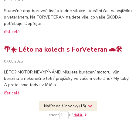
Slunečné dny, barevné listí a klidné silnice… ideální čas na vyjížďku
s veteránem. Na FORVETERAN najdete vše, co vaše ŠKODA
potřebuje. Dopřejte ...
číst celé
🌴☀️ Léto na kolech s ForVeteran 🚗🛠️
07.08.2025
LÉTO? MOTOR NEVYPÍNÁME! Milujete burácení motoru, vůni
benzínu a nekonečné letní projížďky ve vašem veteránu? My taky!
A proto jsme tady i v létě a ...
číst celé
Načíst další novinky (15)
strana
z 3
další