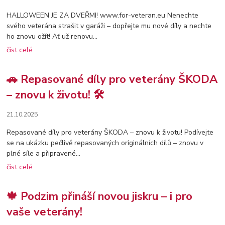
HALLOWEEN JE ZA DVEŘMI! www.for-veteran.eu Nenechte
svého veterána strašit v garáži – dopřejte mu nové díly a nechte
ho znovu ožít! Ať už renovu...
číst celé
🚗 Repasované díly pro veterány ŠKODA
– znovu k životu! 🛠️
21.10.2025
Repasované díly pro veterány ŠKODA – znovu k životu! Podívejte
se na ukázku pečlivě repasovaných originálních dílů – znovu v
plné síle a připravené...
číst celé
🍁 Podzim přináší novou jiskru – i pro
vaše veterány!