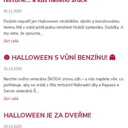
01.11.2025
Podzim nepatří jen Halloween strašidlům, dýním a benzínovému
temnu Má v sobě ještě jednu mnohem hlubší symboliku. Dušičky. A
my víme, že spousta...
číst celé
🎃 HALLOWEEN S VŮNÍ BENZÍNU! 👻
31.10.2025
Nechte svého veterána ŠKODA znovu ožít – u nás najdete vše, co
potřebuje, aby se vrátil z říše mrtvých! Náhradní díly • Repase •
Servis veteránů Š...
číst celé
HALLOWEEN JE ZA DVEŘMI!
23.10.2025