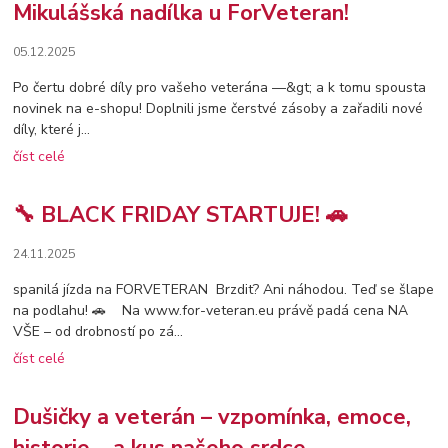
Mikulášská nadílka u ForVeteran!
05.12.2025
Po čertu dobré díly pro vašeho veterána —&gt; a k tomu spousta
novinek na e-shopu! Doplnili jsme čerstvé zásoby a zařadili nové
díly, které j...
číst celé
🔧 BLACK FRIDAY STARTUJE! 🚗
24.11.2025
spanilá jízda na FORVETERAN Brzdit? Ani náhodou. Teď se šlape
na podlahu! 🚗 Na www.for-veteran.eu právě padá cena NA
VŠE – od drobností po zá...
číst celé
Dušičky a veterán – vzpomínka, emoce,
historie… a kus našeho srdce