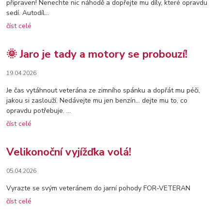
připraven! Nenechte nic náhodě a dopřejte mu díly, které opravdu
sedí. Autodíl...
číst celé
🌞 Jaro je tady a motory se probouzí!
19.04.2026
Je čas vytáhnout veterána ze zimního spánku a dopřát mu péči,
jakou si zaslouží. Nedávejte mu jen benzín… dejte mu to, co
opravdu potřebuje. ...
číst celé
Velikonoční vyjížďka volá!
05.04.2026
Vyrazte se svým veteránem do jarní pohody FOR-VETERAN
číst celé