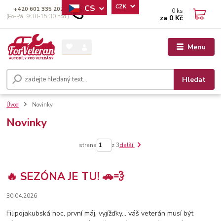
CS
CZK
+420 601 335 207
0
ks
(Po-Pá, 9:30-15:30 hod.)
za
0 Kč
Menu
Hledat
Úvod
Novinky
Novinky
strana
z 3
další
🔥 SEZÓNA JE TU! 🚗💨
30.04.2026
Filipojakubská noc, první máj, vyjížďky… váš veterán musí být