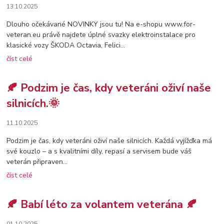
13.10.2025
Dlouho očekávané NOVINKY jsou tu! Na e-shopu www.for-
veteran.eu právě najdete úplné svazky elektroinstalace pro
klasické vozy ŠKODA Octavia, Felici...
číst celé
🍂 Podzim je čas, kdy veteráni oživí naše
silnicích.🌞
11.10.2025
Podzim je čas, kdy veteráni oživí naše silnicích. Každá vyjížďka má
své kouzlo – a s kvalitními díly, repasí a servisem bude váš
veterán připraven...
číst celé
🍂 Babí léto za volantem veterána 🍂
01.10.2025