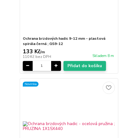
Ochrana brzdových hadic 9-12 mm - plastová
spirála černá ; GS9-12
133 Kč
/
m
Skladem 8 m
110 Kč
bez DPH
Přidat do košíku
Novinka