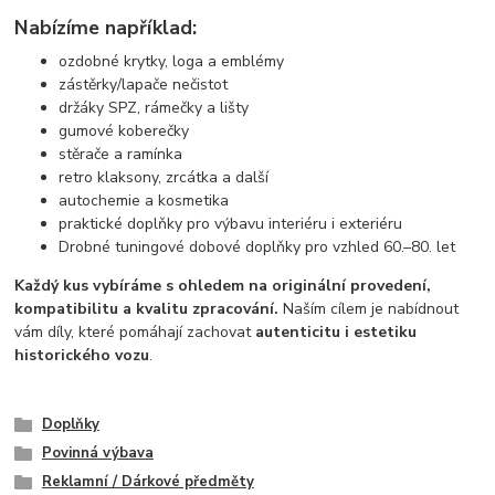
Nabízíme například:
ozdobné krytky, loga a emblémy
zástěrky/lapače nečistot
držáky SPZ, rámečky a lišty
gumové koberečky
stěrače a ramínka
retro klaksony, zrcátka a další
autochemie a kosmetika
praktické doplňky pro výbavu interiéru i exteriéru
Drobné tuningové dobové doplňky pro vzhled 60.–80. let
Každý kus vybíráme s ohledem na originální provedení,
kompatibilitu a kvalitu zpracování.
Naším cílem je nabídnout
vám díly, které pomáhají zachovat
autenticitu i estetiku
historického vozu
.
Doplňky
Povinná výbava
Reklamní / Dárkové předměty