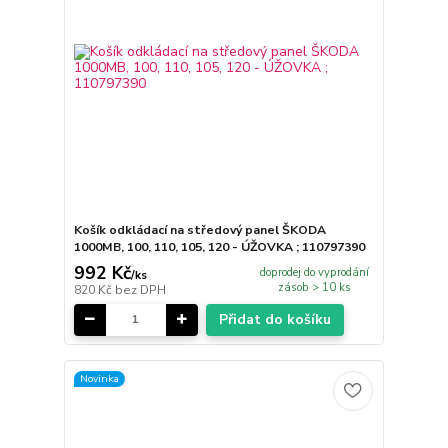
Košík odkládací na středový panel ŠKODA
1000MB, 100, 110, 105, 120 - ÚŽOVKA ; 110797390
992 Kč
doprodej do vyprodání
/
ks
zásob > 10 ks
820 Kč
bez DPH
Přidat do košíku
Novinka