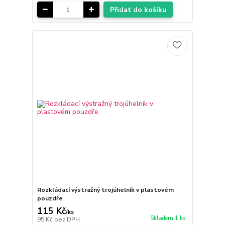
Přidat do košíku
Rozkládací výstražný trojúhelník v plastovém
pouzdře
115 Kč
/
ks
Skladem 1 ks
95 Kč
bez DPH