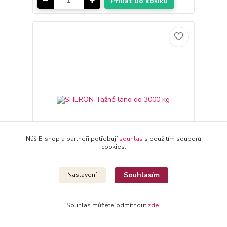
Přidat do košíku
Náš E-shop a partneři potřebují
souhlas
s použitím souborů
cookies.
Souhlasím
Nastavení
SHERON Tažné lano do 3000 kg
242 Kč
/
ks
Skladem 2 ks
200 Kč
bez DPH
Souhlas můžete odmítnout
zde
.
Přidat do košíku