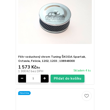
Filtr vzduchový chrom Tuning ŠKODA Spartak,
Octavia, Felicia, 1202, 1203 ; 106946000
1 573 Kč
/
ks
Skladem 4 ks
1 300 Kč
bez DPH
Přidat do košíku
Novinka