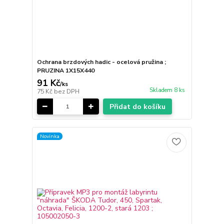
Ochrana brzdových hadic - ocelová pružina ;
PRUZINA 1X15X440
91 Kč
/
ks
Skladem 8 ks
75 Kč
bez DPH
Přidat do košíku
Novinka