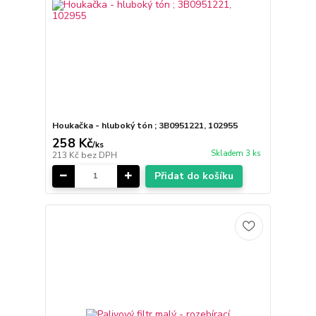
Houkačka - hluboký tón ; 3B0951221, 102955
258 Kč
/
ks
Skladem 3 ks
213 Kč
bez DPH
Přidat do košíku