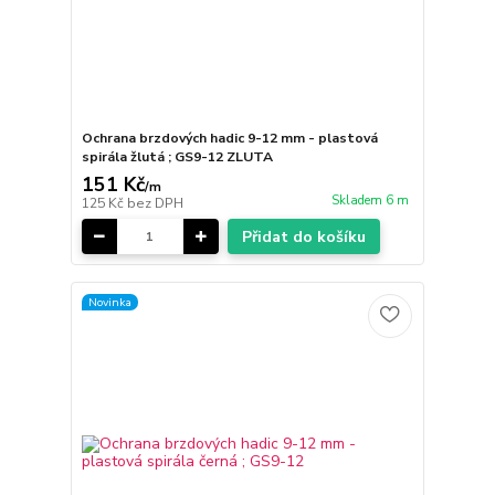
Ochrana brzdových hadic 9-12 mm - plastová
spirála žlutá ; GS9-12 ZLUTA
151 Kč
/
m
Skladem 6 m
125 Kč
bez DPH
Přidat do košíku
Novinka