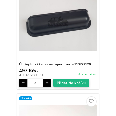
Úložný box / kapsa na tapec dveří – 113772120
497 Kč
/
ks
Skladem 4 ks
411 Kč
bez DPH
Přidat do košíku
Novinka