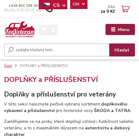
CS
CZK
+420 601 335 207
0
ks
(Po-Pá, 9:30-15:30 hod.)
za
0 Kč
Menu
Hledat
Úvod
DOPLŇKY a PŘÍSLUŠENSTVÍ
DOPLŇKY a PŘÍSLUŠENSTVÍ
Doplňky a příslušenství pro veterány
V této sekci naleznete pečlivě vybraný sortiment
dopňkového
vybavení a příslušenství
pro historické vozy
ŠKODA a TATRA
.
Zaměřujeme se na prvky, které doplňují vzhled i funkčnost vašeho
veteránu, a to s maximálním důrazem na
autenticitu a dobový
charakter
.