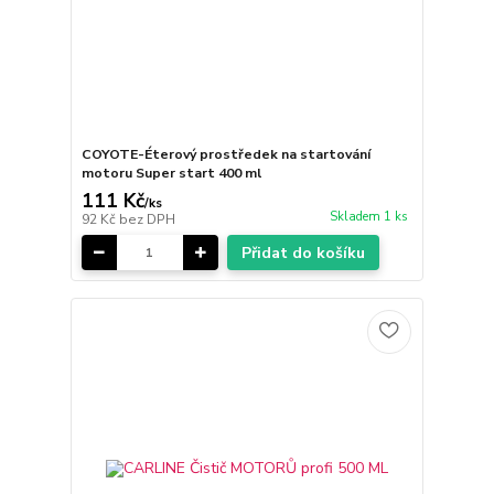
COYOTE-Éterový prostředek na startování
motoru Super start 400 ml
111 Kč
/
ks
Skladem 1 ks
92 Kč
bez DPH
Přidat do košíku