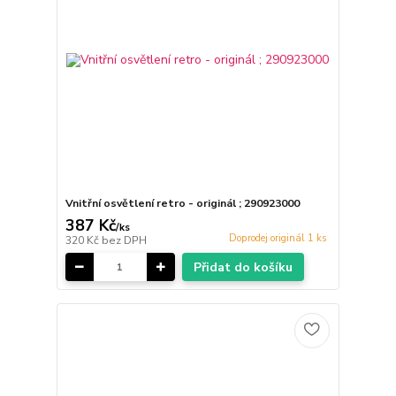
Vnitřní osvětlení retro - originál ; 290923000
387 Kč
/
ks
Doprodej originál 1 ks
320 Kč
bez DPH
Přidat do košíku