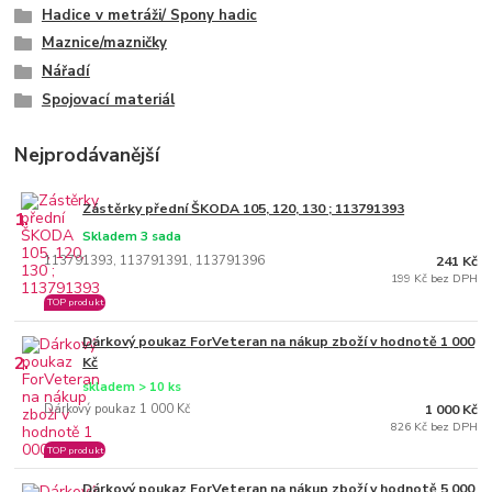
Hadice v metráži/ Spony hadic
Maznice/mazničky
Nářadí
Spojovací materiál
Nejprodávanější
Zástěrky přední ŠKODA 105, 120, 130 ; 113791393
1.
Skladem 3 sada
113791393, 113791391, 113791396
241 Kč
199 Kč bez DPH
TOP produkt
Dárkový poukaz ForVeteran na nákup zboží v hodnotě 1 000
2.
Kč
skladem > 10 ks
Dárkový poukaz 1 000 Kč
1 000 Kč
826 Kč bez DPH
TOP produkt
Dárkový poukaz ForVeteran na nákup zboží v hodnotě 5 000