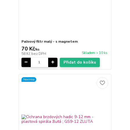
Palivový filtr malý - s magnetem
70 Kč
/
ks
Skladem > 10 ks
58 Kč
bez DPH
Přidat do košíku
Novinka