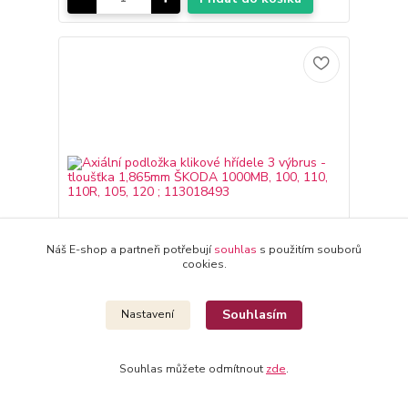
Náš E-shop a partneři potřebují
souhlas
s použitím souborů
cookies.
Souhlasím
Nastavení
Axiální podložka klikové hřídele 3 výbrus -
tloušťka 1,865mm ŠKODA 1000MB, 100, 110, 110R,
105, 120 ; 113018493
Souhlas můžete odmítnout
zde
.
58 Kč
/
ks
Skladem 4 ks
48 Kč
bez DPH