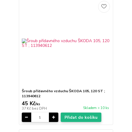
Šroub přídavného vzduchu ŠKODA 105, 120 ST ;
113940612
45 Kč
/
ks
Skladem > 10 ks
37 Kč
bez DPH
Přidat do košíku