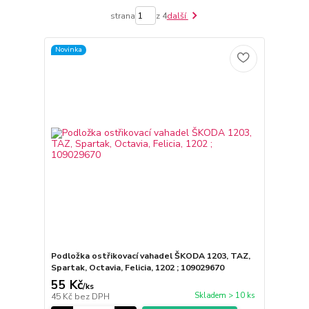
strana
z 4
další
Novinka
Podložka ostřikovací vahadel ŠKODA 1203, TAZ,
Spartak, Octavia, Felicia, 1202 ; 109029670
55 Kč
/
ks
Skladem > 10 ks
45 Kč
bez DPH