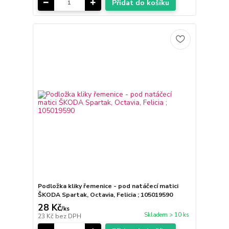
Přidat do košíku
Podložka kliky řemenice - pod natáčecí matici
ŠKODA Spartak, Octavia, Felicia ; 105019590
28 Kč
/
ks
Skladem > 10 ks
23 Kč
bez DPH