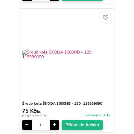
Šroub kola ŠKODA 1000MB - 120 ; 113339090
75 Kč
/
ks
Skladem > 10 ks
62 Kč
bez DPH
Přidat do košíku