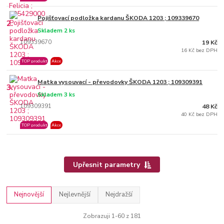
Pojišťovací podložka kardanu ŠKODA 1203 ; 109339670
2.
Skladem 2 ks
109339670
19 Kč
16 Kč bez DPH
TOP produkt
Akce
Matka vysouvací - převodovky ŠKODA 1203 ; 109309391
3.
Skladem 3 ks
109309391
48 Kč
40 Kč bez DPH
TOP produkt
Akce
Upřesnit parametry
Nejnovější
Nejlevnější
Nejdražší
Zobrazuji 1-60 z 181