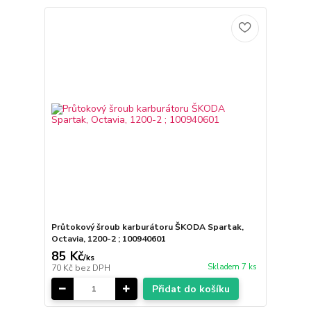
Průtokový šroub karburátoru ŠKODA Spartak,
Octavia, 1200-2 ; 100940601
85 Kč
/
ks
Skladem 7 ks
70 Kč
bez DPH
Přidat do košíku