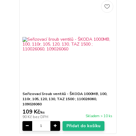
Seřizovací šroub ventilů - ŠKODA 1000MB, 100,
110r, 105, 120, 130, TAZ 1500 ; 110026060,
109026060
109 Kč
/
ks
Skladem > 10 ks
90 Kč
bez DPH
Přidat do košíku