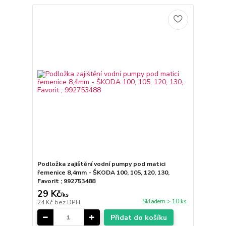
Podložka zajištění vodní pumpy pod matici
řemenice 8,4mm - ŠKODA 100, 105, 120, 130,
Favorit ; 992753488
29 Kč
/
ks
Skladem > 10 ks
24 Kč
bez DPH
Přidat do košíku