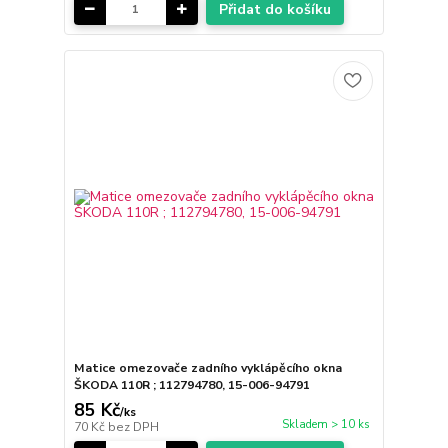
Přidat do košíku
Matice omezovače zadního vyklápěcího okna
ŠKODA 110R ; 112794780, 15-006-94791
85 Kč
/
ks
Skladem > 10 ks
70 Kč
bez DPH