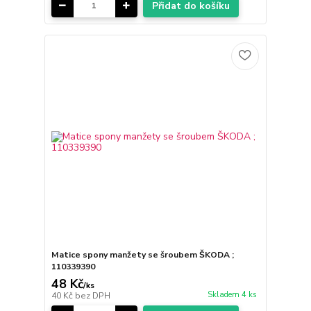
Přidat do košíku
Matice spony manžety se šroubem ŠKODA ;
110339390
48 Kč
/
ks
Skladem 4 ks
40 Kč
bez DPH