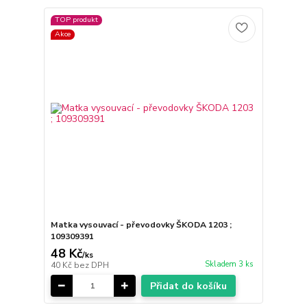
TOP produkt
Akce
Matka vysouvací - převodovky ŠKODA 1203 ;
109309391
48 Kč
/
ks
Skladem 3 ks
40 Kč
bez DPH
Přidat do košíku