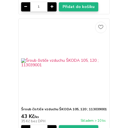
Přidat do košíku
Šroub čističe vzduchu ŠKODA 105, 120 ; 113039001
43 Kč
/
ks
Skladem > 10 ks
35 Kč
bez DPH