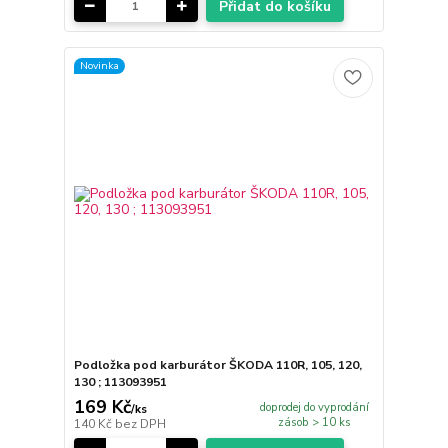
Přidat do košíku
Novinka
Podložka pod karburátor ŠKODA 110R, 105, 120,
130 ; 113093951
169 Kč
doprodej do vyprodání
/
ks
zásob > 10 ks
140 Kč
bez DPH