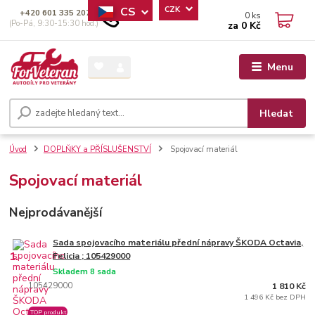
CS
CZK
+420 601 335 207
0
ks
(Po-Pá, 9:30-15:30 hod.)
za
0 Kč
Menu
Hledat
Úvod
DOPLŇKY a PŘÍSLUŠENSTVÍ
Spojovací materiál
Spojovací materiál
Nejprodávanější
Sada spojovacího materiálu přední nápravy ŠKODA Octavia,
1.
Felicia ; 105429000
Skladem 8 sada
105429000
1 810 Kč
1 496 Kč bez DPH
TOP produkt