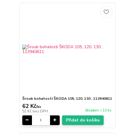
Šroub bohatosti ŠKODA 105, 120, 130 ; 113940611
62 Kč
/
ks
Skladem > 10 ks
51 Kč
bez DPH
Přidat do košíku