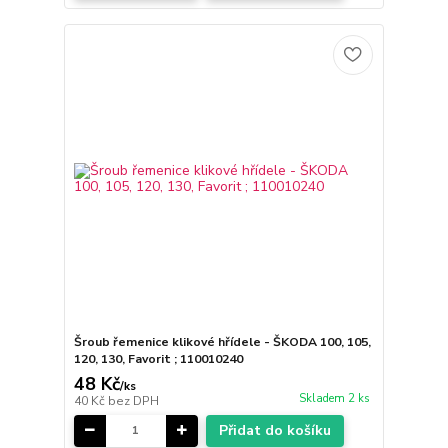
Šroub řemenice klikové hřídele - ŠKODA 100, 105,
120, 130, Favorit ; 110010240
48 Kč
/
ks
Skladem 2 ks
40 Kč
bez DPH
Přidat do košíku