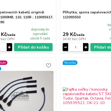
palovacích kabelů originál
Příhytka, spona zapalovacích
000MB, 110, 110R ; 110093617,
113093550
590
do
doprodej do
v
 Kč
29 Kč
vyprodání
/
sada
/
sada
zásob 5 sada
>
č
bez DPH
24 Kč
bez DPH
Přidat do košíku
Přidat d
dukt
Novinka