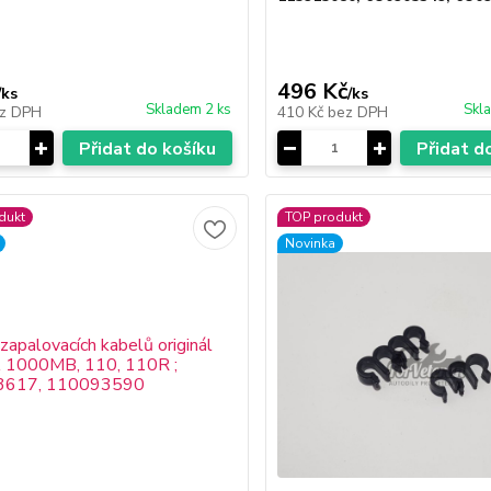
496 Kč
/
ks
/
ks
Skladem 2 ks
Skl
z DPH
410 Kč
bez DPH
Přidat do košíku
Přidat d
dukt
TOP produkt
Novinka