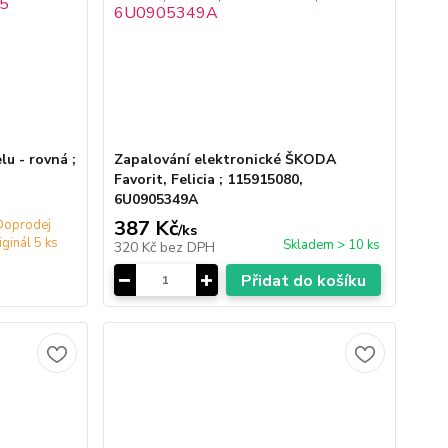
u - rovná ;
Zapalování elektronické ŠKODA
Favorit, Felicia ; 115915080,
6U0905349A
387 Kč
Doprodej
/
ks
iginál 5 ks
Skladem > 10 ks
320 Kč
bez DPH
Přidat do košíku