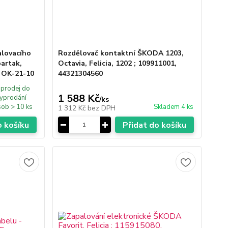
alovacího
Rozdělovač kontaktní ŠKODA 1203,
artak,
Octavia, Felicia, 1202 ; 109911001,
, OK-21-10
44321304560
prodej do
1 588 Kč
yprodání
/
ks
ob > 10 ks
Skladem 4 ks
1 312 Kč
bez DPH
o košíku
Přidat do košíku