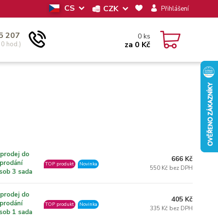
CS
CZK
Přihlášení
5 207
0
ks
za
0 Kč
30 hod.)
prodej do
666 Kč
prodání
TOP produkt
Novinka
550 Kč bez DPH
sob 3 sada
prodej do
405 Kč
prodání
TOP produkt
Novinka
335 Kč bez DPH
sob 1 sada