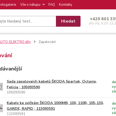
Fotogalerie
Vše o nákupu
FAQ
Kontakty
+420 601 33
Hledat
(Po-Pá, 9:30-15:
AUTO-ELEKTRO díly
Zapalování
ování
dávanější
Sada zapalovaích kabelů ŠKODA Spartak, Octavia,
do
vy
Felicia ; 105093590
zá
105093590
Kabely ke svíčkám ŠKODA 1000MB, 100, 110R, 105-130,
do
vy
GARDE, RAPID ; 113093591
zá
113093591