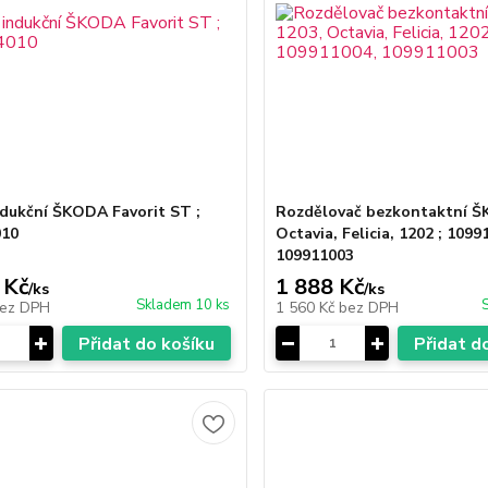
ndukční ŠKODA Favorit ST ;
Rozdělovač bezkontaktní Š
010
Octavia, Felicia, 1202 ; 1099
109911003
 Kč
1 888 Kč
/
ks
/
ks
Skladem 10 ks
ez DPH
1 560 Kč
bez DPH
Přidat do košíku
Přidat d