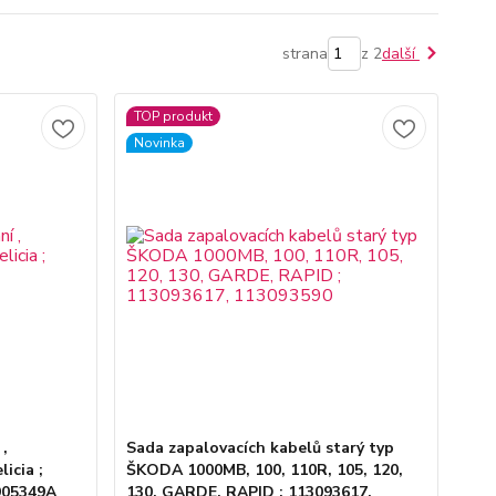
strana
z 2
další
TOP produkt
Novinka
 ,
Sada zapalovacích kabelů starý typ
icia ;
ŠKODA 1000MB, 100, 110R, 105, 120,
905349A
130, GARDE, RAPID ; 113093617,