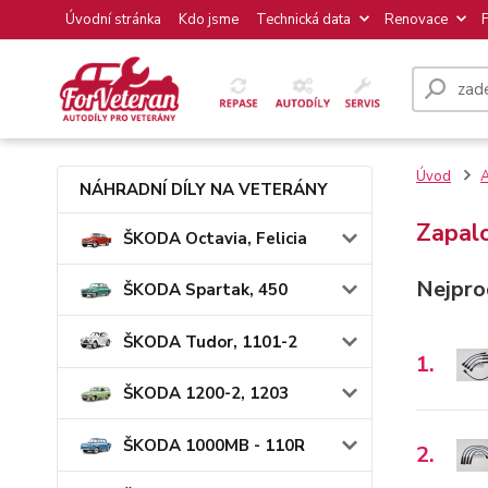
Úvodní stránka
Kdo jsme
Technická data
Renovace
Úvod
NÁHRADNÍ DÍLY NA VETERÁNY
Zapal
ŠKODA Octavia, Felicia
Nejpro
ŠKODA Spartak, 450
ŠKODA Tudor, 1101-2
1.
ŠKODA 1200-2, 1203
ŠKODA 1000MB - 110R
2.