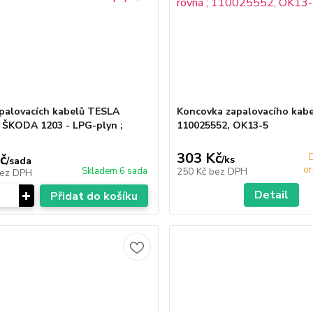
palovacích kabelů TESLA
Koncovka zapalovacího kabel
 ŠKODA 1203 - LPG-plyn ;
110025552, OK13-5
303 Kč
č
/
ks
/
sada
or
Skladem 6 sada
250 Kč
bez DPH
ez DPH
Detail
Přidat do košíku