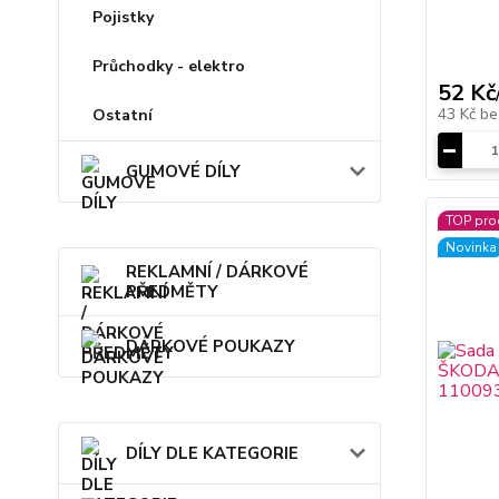
Pojistky
Průchodky - elektro
52 Kč
43 Kč
be
Ostatní
GUMOVÉ DÍLY
TOP pro
Novinka
REKLAMNÍ / DÁRKOVÉ
PŘEDMĚTY
DÁRKOVÉ POUKAZY
DÍLY DLE KATEGORIE