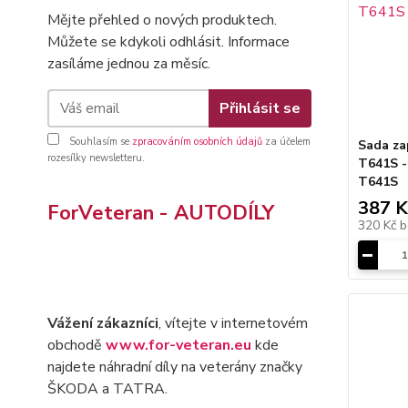
Mějte přehled o nových produktech.
Můžete se kdykoli odhlásit. Informace
zasíláme jednou za měsíc.
Přihlásit se
Souhlasím se
zpracováním osobních údajů
za účelem
Sada za
rozesílky newsletteru.
T641S -
T641S
387 K
ForVeteran - AUTODÍLY
320 Kč
b
Vážení zákazníci
, vítejte v internetovém
obchodě
www.for-veteran.eu
kde
najdete náhradní díly na veterány značky
ŠKODA a TATRA.