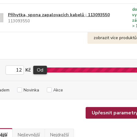
do
Příhytka, spona zapalovacích kabelů ; 113093550
vy
zá
113093550
> 
zobrazit více produktů
Kč
Od
adem
Novinka
Akce
Upřesnit parametr
ější
Nejlevnější
Nejdražší