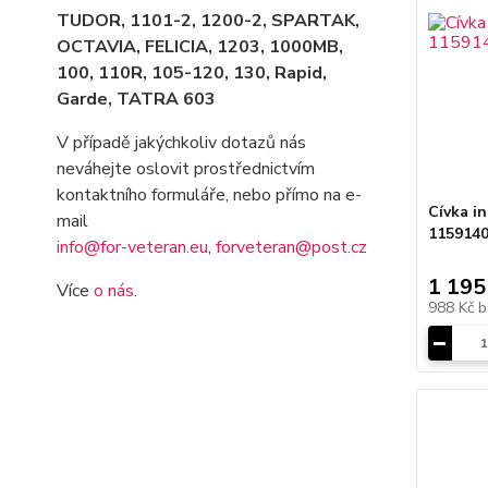
TUDOR, 1101-2, 1200-2, SPARTAK,
OCTAVIA
, FELICIA, 1203, 1000MB,
100, 110R, 105-120, 130, Rapid,
Garde, TATRA 603
V případě jakýchkoliv dotazů nás
neváhejte oslovit prostřednictvím
kontaktního formuláře, nebo přímo na e-
Cívka i
mail
115914
info@for-veteran.eu
,
forveteran@post.cz
1 195
Více
o nás
.
988 Kč
b