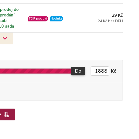
prodej do
29 Kč
prodání
TOP produkt
Novinka
sob
24 Kč bez DPH
10 sada
Do
Kč
y