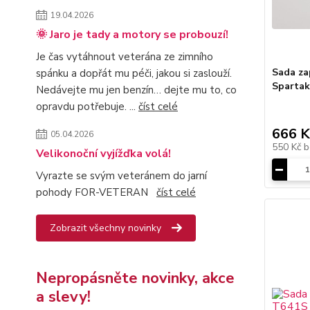
19.04.2026
🌞 Jaro je tady a motory se probouzí!
Je čas vytáhnout veterána ze zimního
Sada za
spánku a dopřát mu péči, jakou si zaslouží.
Spartak,
Nedávejte mu jen benzín… dejte mu to, co
opravdu potřebuje. ...
číst celé
666 K
05.04.2026
550 Kč
b
Velikonoční vyjížďka volá!
Vyrazte se svým veteránem do jarní
pohody FOR-VETERAN
číst celé
Zobrazit všechny novinky
Nepropásněte novinky, akce
a slevy!