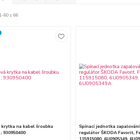
1-60 z 66
krytka na kabel šroubku
Spínací jednotka zapalování
; 930950400
regulátor ŠKODA Favorit, Fel
115915080, 6U0905349, 6U0