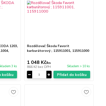
KODA 1203,
Rozdělovač Škoda Favorit
11004,
karburátorový ; 115911001, 115911000
1 048 Kč
/
ks
Skladem 3 ks
Skladem > 10 ks
866 Kč
bez DPH
o košíku
Přidat do košíku