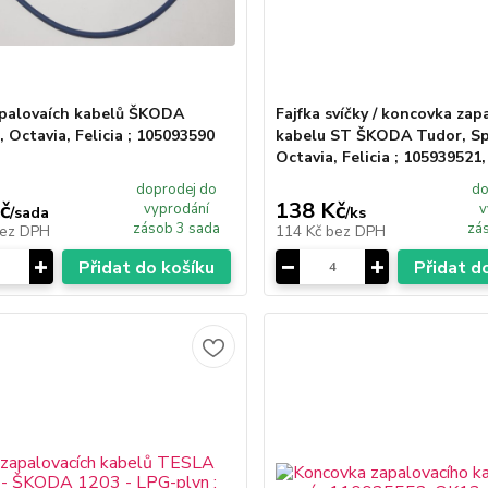
palovaích kabelů ŠKODA
Fajfka svíčky / koncovka zap
 Octavia, Felicia ; 105093590
kabelu ST ŠKODA Tudor, Sp
Octavia, Felicia ; 105939521
doprodej do
do
č
138 Kč
vyprodání
v
/
sada
/
ks
zásob 3 sada
zás
ez DPH
114 Kč
bez DPH
Přidat do košíku
Přidat d