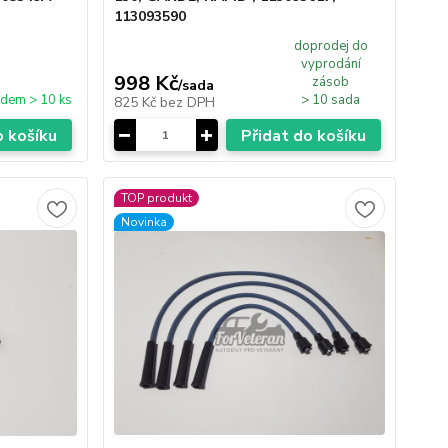
113093590
doprodej do
vyprodání
998 Kč
zásob
/
sada
adem > 10 ks
> 10 sada
825 Kč
bez DPH
o košíku
Přidat do košíku
TOP produkt
Novinka