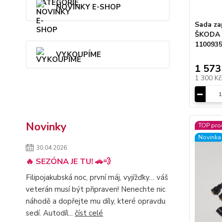
NOVINKY E-SHOP
Sada za
ŠKODA 1
110093
VYKOUPÍME
1 573
1 300 K
Novinky
TOP pro
Novinka
30.04.2026
🔥 SEZÓNA JE TU! 🚗💨
Filipojakubská noc, první máj, vyjížďky… váš
veterán musí být připraven! Nenechte nic
náhodě a dopřejte mu díly, které opravdu
sedí. Autodíl...
číst celé