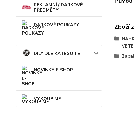
Původ 
REKLAMNÍ / DÁRKOVÉ
PŘEDMĚTY
DÁRKOVÉ POUKAZY
Zboží 
NÁHR
VETE
DÍLY DLE KATEGORIE
Zapal
NOVINKY E-SHOP
VYKOUPÍME