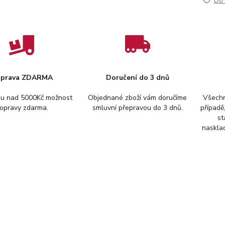
Do 
prava ZDARMA
Doručení do 3 dnů
pu nad 5000Kč možnost
Objednané zboží vám doručíme
Všechn
opravy zdarma.
smluvní přepravou do 3 dnů.
případě
st
nasklad