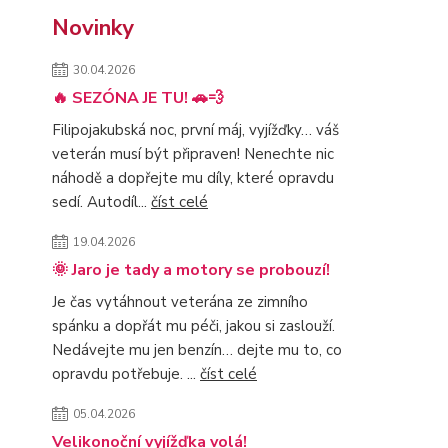
Novinky
30.04.2026
🔥 SEZÓNA JE TU! 🚗💨
Filipojakubská noc, první máj, vyjížďky… váš
veterán musí být připraven! Nenechte nic
náhodě a dopřejte mu díly, které opravdu
sedí. Autodíl...
číst celé
19.04.2026
🌞 Jaro je tady a motory se probouzí!
Je čas vytáhnout veterána ze zimního
spánku a dopřát mu péči, jakou si zaslouží.
Nedávejte mu jen benzín… dejte mu to, co
opravdu potřebuje. ...
číst celé
05.04.2026
Velikonoční vyjížďka volá!