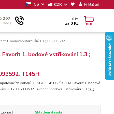
CS
CZK
Přihlášení
5 207
0
ks
za
0 Kč
30 hod.)
it 1. bodové vstřikování 1.3 ; 115093592
vorit 1. bodové vstřikování 1.3 ;
093592, T145H
apalovacích kabelů TESLA T145H - ŠKODA Favorit 1. bodové
ování 1.3 - 115093592 Favorit 1. bodové vstřikování 1.3
celý
tupnost
Skladem 4 sada