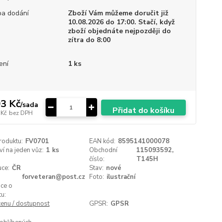
a dodání
Zboží Vám můžeme doručit již
10.08.2026 do 17:00. Stačí, když
zboží objednáte nejpozději do
zítra do 8:00
ení
1 ks
3 Kč
/
sada
Přidat do košíku
 Kč
bez DPH
roduktu:
FV0701
EAN kód:
8595141000078
í na jeden vůz:
1 ks
Obchodní
115093592,
číslo:
T145H
uce:
ČR
Stav:
nové
forveteran@post.cz
Foto:
ilustrační
ce o
u:
cenu / dostupnost
GPSR:
GPSR