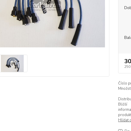
Dob
Bal
30
250
Číslo p
Množstv
Distrib
Bližší
informa
produkt
Hlídat 