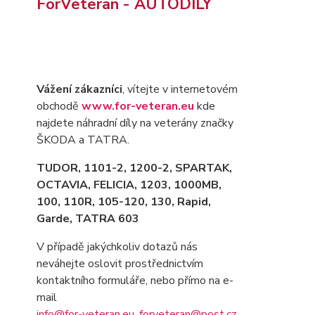
ForVeteran - AUTODÍLY
Vážení zákazníci
, vítejte v internetovém
obchodě
www.for-veteran.eu
kde
najdete náhradní díly na veterány značky
ŠKODA a TATRA.
TUDOR, 1101-2, 1200-2, SPARTAK,
OCTAVIA
, FELICIA, 1203, 1000MB,
100, 110R, 105-120, 130, Rapid,
Garde, TATRA 603
V případě jakýchkoliv dotazů nás
neváhejte oslovit prostřednictvím
kontaktního formuláře, nebo přímo na e-
mail
info@for-veteran.eu
,
forveteran@post.cz