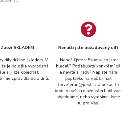
oblíbených
Zboží SKLADEM
Nenašli jste požadovaný díl?
y díly držíme skladem. V
Nenašli jste v Eshopu co jste
, že je položka vyprodaná,
hledali? Potřebujete konkrétní díl
ále si ji lze objednat,
a nevíte si rady? Napište nám
níme zpravidla do 3 dnů.
poptávku na náš E-mail
forveteran@post.cz a pokud to
bude v našich možnostech díl vám
objednáme, nebo vyrobíme. Jsme
tu pro Vás.