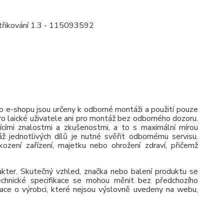
třikování 1.3 - 115093592
 e-shopu jsou určeny k odborné montáži a použití pouze
pro laické uživatele ani pro montáž bez odborného dozoru.
jícími znalostmi a zkušenostmi, a to s maximální mírou
ž jednotlivých dílů je nutné svěřit odbornému servisu.
zení zařízení, majetku nebo ohrožení zdraví, přičemž
rakter. Skutečný vzhled, značka nebo balení produktu se
 Technické specifikace se mohou měnit bez předchozího
ace o výrobci, které nejsou výslovně uvedeny na webu,