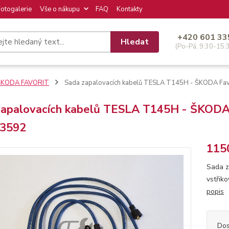
Fotogalerie
Vše o nákupu
FAQ
Kontakty
+420 601 33
Hledat
(Po-Pá, 9:30-15:
ŠKODA FAVORIT
Sada zapalovacích kabelů TESLA T145H - ŠKODA Favor
apalovacích kabelů TESLA T145H - ŠKODA Fa
3592
115
Sada z
vstřik
popis
Dos