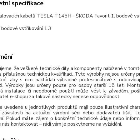
tní specifikace
alovacích kabelů TESLA T145H - ŠKODA Favorit 1. bodové vs
. bodové vstřikování 1.3
nění
jeme, že veškeré technické díly a komponenty nabízené v tomto
 příslušnou technickou kvalifikací. Tyto výrobky nejsou určeny 
tné, aby s nimi nakládali výhradně profesionálové s odpovída
ti. Výrobky jsou určeny pouze pro osoby starší 18 let. Montá
á instalace či neodborné použití může vést k závadám, poško
atel e-shopu za takové následky nenese odpovědnost.
e uvedené u jednotlivých produktů mají pouze ilustrativní cha
závislosti na aktuální výrobní sérii nebo dodavateli lišit.
ní. Pokud máte zájem o konkrétní technické údaje nebo inform
 nás kontaktovat – rádi vám je poskytneme na vyžádání.