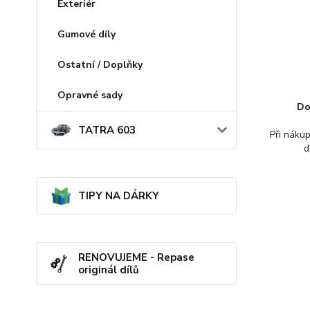
Exteriér
Gumové díly
Ostatní / Doplňky
Opravné sady
Do
TATRA 603
Při náku
d
TIPY NA DÁRKY
RENOVUJEME - Repase
originál dílů