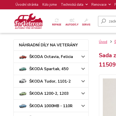
Úvodní stránka
Kdo jsme
Technická data
Renovace
Úvod
NÁHRADNÍ DÍLY NA VETERÁNY
Sada z
ŠKODA Octavia, Felicia
11509
ŠKODA Spartak, 450
ŠKODA Tudor, 1101-2
ŠKODA 1200-2, 1203
ŠKODA 1000MB - 110R