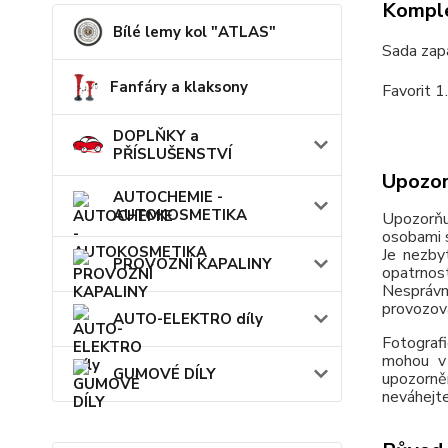
Komple
Bílé lemy kol "ATLAS"
Sada zap
Fanfáry a klaksony
Favorit 1
DOPLŇKY a
PŘÍSLUŠENSTVÍ
Upozor
AUTOCHEMIE -
AUTOKOSMETIKA
Upozorňu
osobami s
Je nezby
PROVOZNÍ KAPALINY
opatrnos
Nesprávn
provozov
AUTO-ELEKTRO díly
Fotografi
mohou v 
GUMOVÉ DÍLY
upozorně
neváhejte