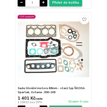
Přidat do košíku
TOP produkt
Sada těsnění motoru 68mm - starý typ ŠKODA
Spartak, Octavia ; 000-209
1 401 Kč
/
sada
Skladem 6 sada
1 158 Kč
bez DPH