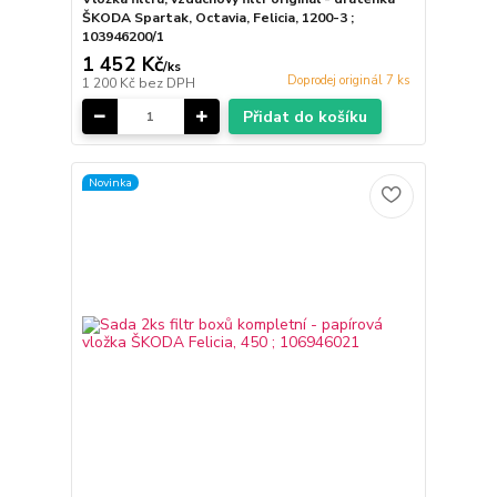
ŠKODA Spartak, Octavia, Felicia, 1200-3 ;
103946200/1
1 452 Kč
/
ks
Doprodej originál 7 ks
1 200 Kč
bez DPH
Přidat do košíku
Novinka