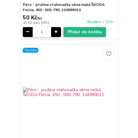
Péro - pružina stahovačky okna malá ŠKODA
Felcia, 450 ; 000-790, 104989010
50 Kč
/
ks
Skladem > 10 ks
41 Kč
bez DPH
Přidat do košíku
Novinka