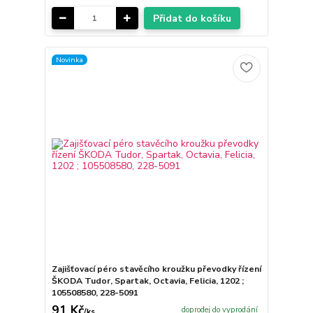
Přidat do košíku
Novinka
Zajišťovací péro stavěcího kroužku převodky řízení
ŠKODA Tudor, Spartak, Octavia, Felicia, 1202 ;
105508580, 228-5091
91 Kč
doprodej do vyprodání
/
ks