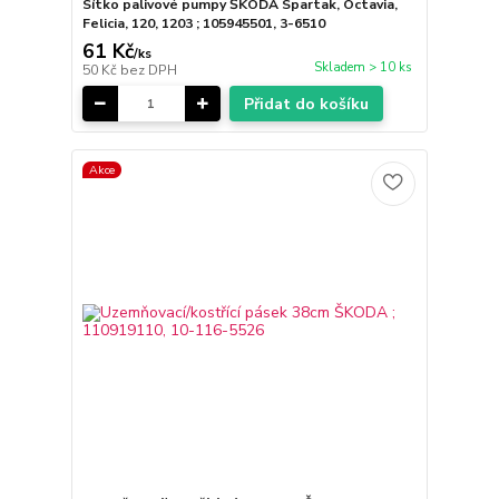
Sítko palivové pumpy ŠKODA Spartak, Octavia,
Felicia, 120, 1203 ; 105945501, 3-6510
61 Kč
/
ks
Skladem > 10 ks
50 Kč
bez DPH
Přidat do košíku
Akce