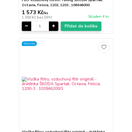
Octavia, Felicia, 1202, 1203 ; 106946000
1 573 Kč
/
ks
Skladem 4 ks
1 300 Kč
bez DPH
Přidat do košíku
Novinka
Vložka filtru, vzduchový filtr originál - drátěnka