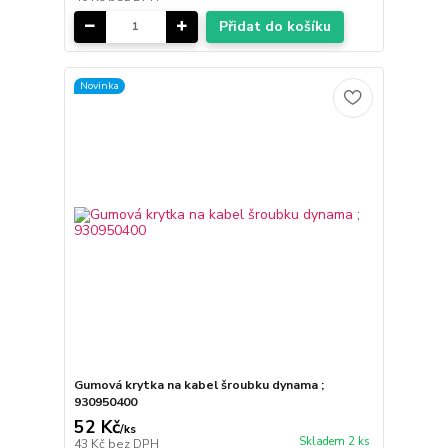
Přidat do košíku
Novinka
Gumová krytka na kabel šroubku dynama ;
930950400
52 Kč
/
ks
Skladem 2 ks
43 Kč
bez DPH