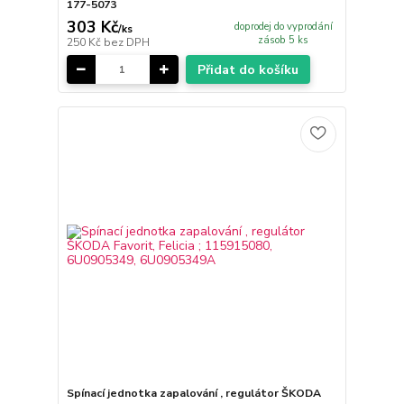
177-5073
303 Kč
doprodej do vyprodání
/
ks
zásob 5 ks
250 Kč
bez DPH
Přidat do košíku
Spínací jednotka zapalování , regulátor ŠKODA