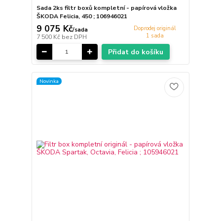
Sada 2ks filtr boxů kompletní - papírová vložka
ŠKODA Felicia, 450 ; 106946021
9 075 Kč
Doprodej originál
/
sada
1 sada
7 500 Kč
bez DPH
Přidat do košíku
Novinka