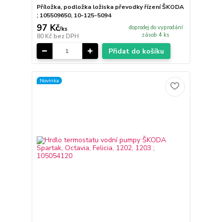
Příložka, podložka ložiska převodky řízení ŠKODA
; 105509650, 10-125-5094
97 Kč
doprodej do vyprodání
/
ks
zásob 4 ks
80 Kč
bez DPH
Přidat do košíku
Novinka