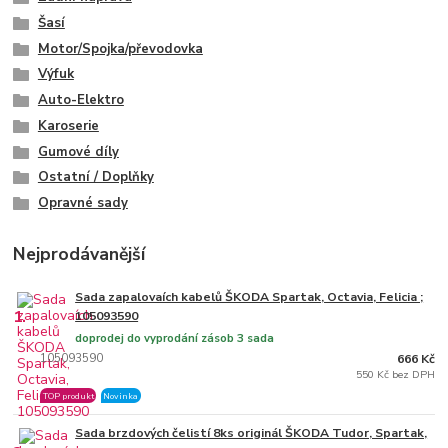
Šasí
Motor/Spojka/převodovka
Výfuk
Auto-Elektro
Karoserie
Gumové díly
Ostatní / Doplňky
Opravné sady
Nejprodávanější
Sada zapalovaích kabelů ŠKODA Spartak, Octavia, Felicia ;
1.
105093590
doprodej do vyprodání zásob 3 sada
105093590
666 Kč
550 Kč bez DPH
TOP produkt
Novinka
Sada brzdových čelistí 8ks originál ŠKODA Tudor, Spartak,