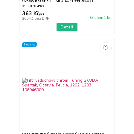
Svorky baterie + - ŠKODA ; 199919140/1,
199919149/1
363 Kč
/
ks
Skladem 1 ks
300 Kč
bez DPH
Detail
Novinka
Filtr vzduchový chrom Tuning ŠKODA Spartak,