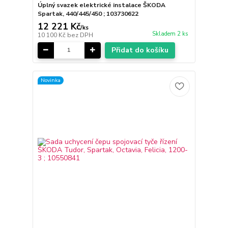
Úplný svazek elektrické instalace ŠKODA
Spartak, 440/445/450 ; 103730622
12 221 Kč
/
ks
Skladem 2 ks
10 100 Kč
bez DPH
Přidat do košíku
Novinka