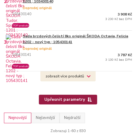
2.
1201 ; 103430140
Doprodej originál
103430140
3 908 Kč
3 230 Kč bez DPH
TOP produkt
Sada brzdových čelistí 8ks originál ŠKODA Octavia, Felicia
3.
1202 - nový typ ; 105430141
Doprodej originál
105430141
3 787 Kč
3 130 Kč bez DPH
TOP produkt
zobrazit více produktů
Upřesnit parametry
Nejnovější
Nejlevnější
Nejdražší
Zobrazuji 1-60 z 830