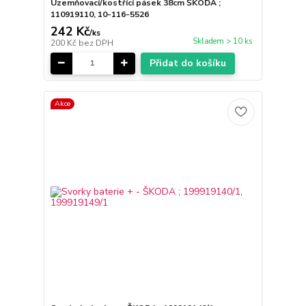
Uzemňovací/kostřící pásek 38cm ŠKODA ;
110919110, 10-116-5526
242 Kč
/
ks
Skladem > 10 ks
200 Kč
bez DPH
Přidat do košíku
Akce