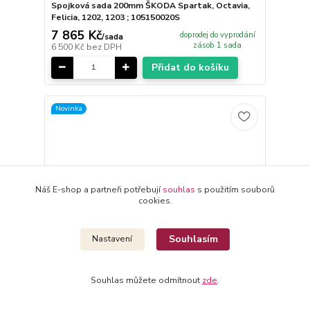
Spojková sada 200mm ŠKODA Spartak, Octavia,
Felicia, 1202, 1203 ; 105150020S
7 865 Kč
doprodej do vyprodání
/
sada
zásob 1 sada
6 500 Kč
bez DPH
Přidat do košíku
Novinka
Náš E-shop a partneři potřebují
souhlas
s použitím souborů
cookies.
Souhlasím
Nastavení
Souhlas můžete odmítnout
zde
.