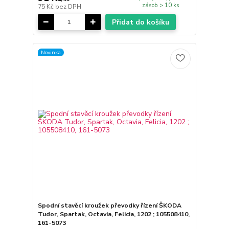
zásob > 10 ks
75 Kč
bez DPH
Přidat do košíku
Novinka
Spodní stavěcí kroužek převodky řízení ŠKODA
Tudor, Spartak, Octavia, Felicia, 1202 ; 105508410,
161-5073