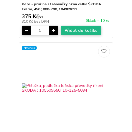
Péro - pružina stahovačky okna velká ŠKODA
Felcia, 450 ; 000-790, 104989011
375 Kč
/
ks
Skladem 10 ks
310 Kč
bez DPH
Přidat do košíku
Novinka