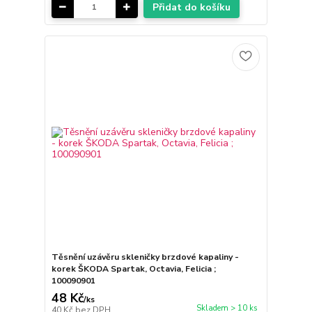
Přidat do košíku
Těsnění uzávěru skleničky brzdové kapaliny -
korek ŠKODA Spartak, Octavia, Felicia ;
100090901
48 Kč
/
ks
Skladem > 10 ks
40 Kč
bez DPH