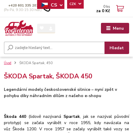
CS
CZK
+420 601 335 207
0
ks
(Po-Pá, 9:30-15:30 hod.)
za
0 Kč
Menu
Hledat
Úvod
ŠKODA Spartak, 450
ŠKODA Spartak, ŠKODA 450
Legendární modely československé silnice – nyní zpět v
pohybu díky náhradním dílům z našeho e-shopu
Škoda 440
(lidově nazývaná
Spartak
, jak se nazýval původní
prototyp) se začala vyrábět v roce 1955, kdy navázala na
vůz Škoda 1200. V roce 1957 se začaly vyrábět také vozy se