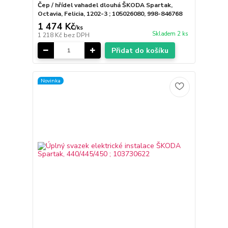
Čep / hřídel vahadel dlouhá ŠKODA Spartak,
Octavia, Felicia, 1202-3 ; 105026080, 998-846768
1 474 Kč
/
ks
Skladem 2 ks
1 218 Kč
bez DPH
Přidat do košíku
Novinka