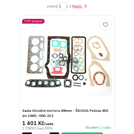
strana
z 14
další
TOP produkt
Sada těsnění motoru 68mm - ŠKODA Felicia 450
do 1960 ; 000-213
1 401 Kč
/
sada
Skladem 2 sada
1 158 Kč
bez DPH