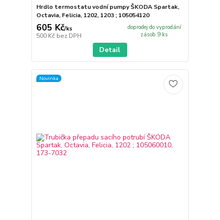
Hrdlo termostatu vodní pumpy ŠKODA Spartak,
Octavia, Felicia, 1202, 1203 ; 105054120
605 Kč
doprodej do vyprodání
/
ks
zásob 9 ks
500 Kč
bez DPH
Detail
Novinka