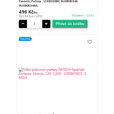
Favorit, Felicia ; 115915080, 6U0905349,
6U0905349A
496 Kč
/
ks
Skladem > 10 ks
410 Kč
bez DPH
Přidat do košíku
Novinka