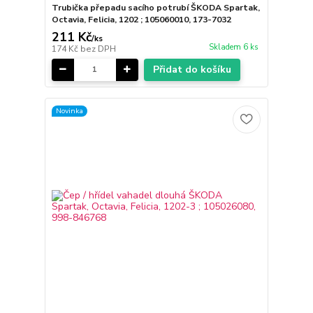
Trubička přepadu sacího potrubí ŠKODA Spartak,
Octavia, Felicia, 1202 ; 105060010, 173-7032
211 Kč
/
ks
Skladem 6 ks
174 Kč
bez DPH
Přidat do košíku
Novinka