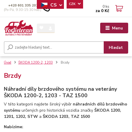
CS
CZK
+420 601 335 207
0
ks
(Po-Pá, 9:30-15:30 hod.)
za
0 Kč
Menu
Hledat
Úvod
ŠKODA 1200-2, 1203
Brzdy
Brzdy
Náhradní díly brzdového systému na veterány
ŠKODA 1200-2, 1203 - TAZ 1500
V této kategorii najdete široký výběr
náhradních dílů brzdového
systému
určených pro historická vozidla značky
ŠKODA 1200,
1201, 1202, STW
a
ŠKODA 1203, TAZ 1500
Nabízíme: