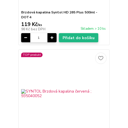
Brzdová kapalina Syntol HD 265 Plus 500ml -
DOT4
119 Kč
/
ks
Skladem > 10 ks
98 Kč
bez DPH
Přidat do košíku
TOP produkt