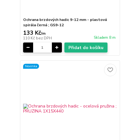
Ochrana brzdových hadic 9-12 mm - plastová
spirála černá ; GS9-12
133 Kč
/
m
Skladem 8 m
110 Kč
bez DPH
Přidat do košíku
Novinka