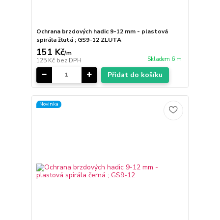
Ochrana brzdových hadic 9-12 mm - plastová
spirála žlutá ; GS9-12 ZLUTA
151 Kč
/
m
Skladem 6 m
125 Kč
bez DPH
Přidat do košíku
Novinka