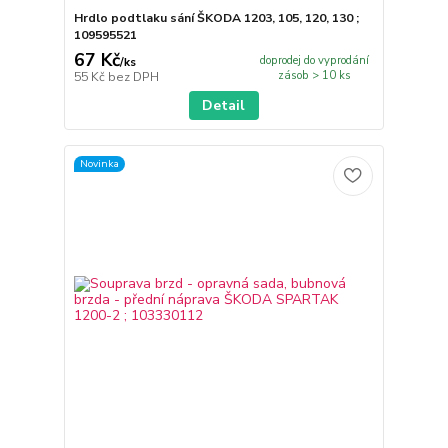
Hrdlo podtlaku sání ŠKODA 1203, 105, 120, 130 ;
109595521
67 Kč
doprodej do vyprodání
/
ks
zásob > 10 ks
55 Kč
bez DPH
Detail
Novinka