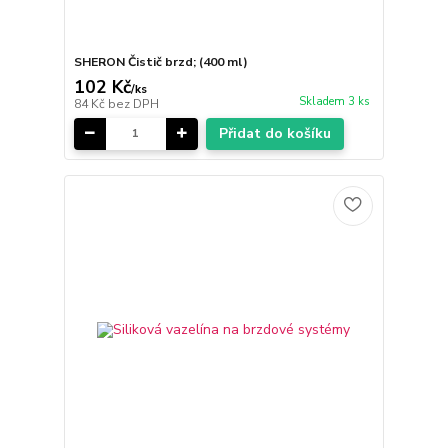
SHERON Čistič brzd; (400 ml)
102 Kč
/
ks
Skladem 3 ks
84 Kč
bez DPH
Přidat do košíku