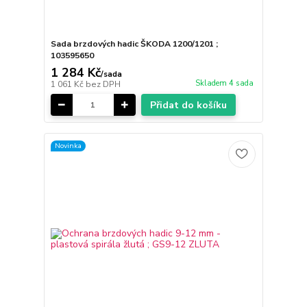
Sada brzdových hadic ŠKODA 1200/1201 ;
103595650
1 284 Kč
/
sada
Skladem 4 sada
1 061 Kč
bez DPH
Přidat do košíku
Novinka