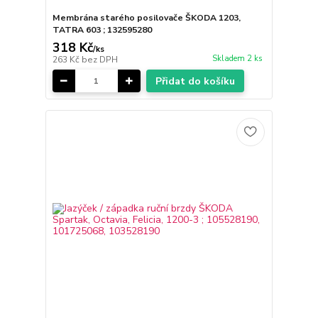
Membrána starého posilovače ŠKODA 1203,
TATRA 603 ; 132595280
318 Kč
/
ks
Skladem 2 ks
263 Kč
bez DPH
Přidat do košíku