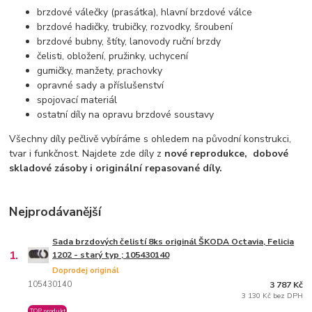
brzdové válečky (prasátka), hlavní brzdové válce
brzdové hadičky, trubičky, rozvodky, šroubení
brzdové bubny, štíty, lanovody ruční brzdy
čelisti, obložení, pružinky, uchycení
gumičky, manžety, prachovky
opravné sady a příslušenství
spojovací materiál
ostatní díly na opravu brzdové soustavy
Všechny díly pečlivě vybíráme s ohledem na původní konstrukci,
tvar i funkčnost. Najdete zde díly z
nové reprodukce,
dobové
skladové zásoby i originální repasované díly.
Nejprodávanější
Sada brzdových čelistí 8ks originál ŠKODA Octavia, Felicia
1.
1202 - starý typ ; 105430140
Doprodej originál
105430140
3 787 Kč
3 130 Kč bez DPH
TOP produkt