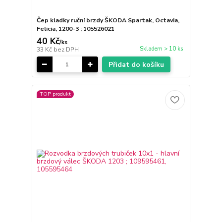
Čep kladky ruční brzdy ŠKODA Spartak, Octavia,
Felicia, 1200-3 ; 105526021
40 Kč
/
ks
Skladem > 10 ks
33 Kč
bez DPH
Přidat do košíku
TOP produkt