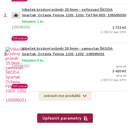
Váleček brzdový průměr 25,5mm - seřizovací ŠKODA
2.
Spartak, Octavia, Felicia, 1201, 1202, TATRA 603 ; 105595030
Skladem 1 ks
105595030
2 723 Kč
2 250 Kč bez DPH
TOP produkt
Váleček brzdový průměr 25,5mm - samostav ŠKODA
3.
Spartak, Octavia, Felicia, 1201, 1202 ; 105595031
Skladem 6 ks
105595031
cena od
2 420 Kč
cena od
2 000 Kč bez DPH
TOP produkt
zobrazit více produktů
Upřesnit parametry