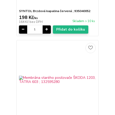
SYNTOL Brzdová kapalina červená ; 935040052
198 Kč
/
ks
Skladem > 10 ks
164 Kč
bez DPH
Přidat do košíku