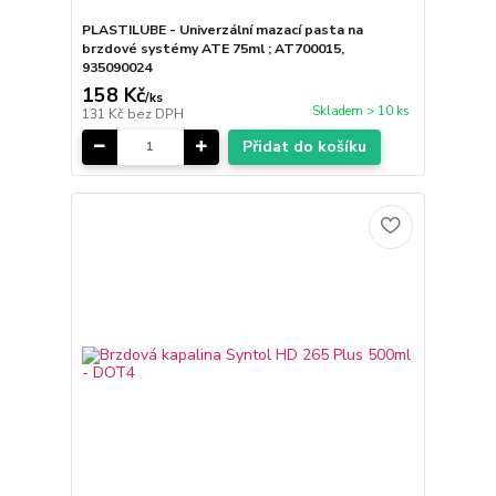
PLASTILUBE - Univerzální mazací pasta na
brzdové systémy ATE 75ml ; AT700015,
935090024
158 Kč
/
ks
Skladem > 10 ks
131 Kč
bez DPH
Přidat do košíku