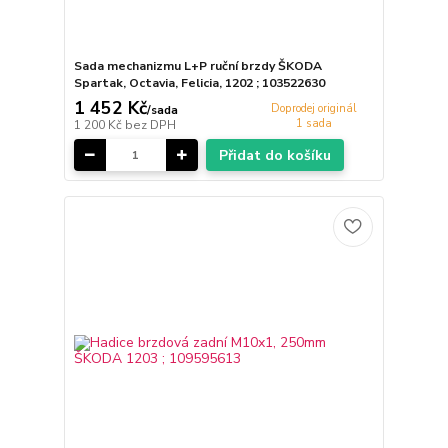
Sada mechanizmu L+P ruční brzdy ŠKODA
Spartak, Octavia, Felicia, 1202 ; 103522630
1 452 Kč
Doprodej originál
/
sada
1 sada
1 200 Kč
bez DPH
Přidat do košíku