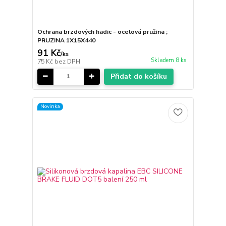
Ochrana brzdových hadic - ocelová pružina ;
PRUZINA 1X15X440
91 Kč
/
ks
Skladem 8 ks
75 Kč
bez DPH
Přidat do košíku
Novinka