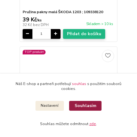
Pružina pakny malá ŠKODA 1203 ; 109338120
39 Kč
/
ks
Skladem > 10 ks
32 Kč
bez DPH
Přidat do košíku
TOP produkt
Náš E-shop a partneři potřebují
souhlas
s použitím souborů
cookies.
Souhlasím
Nastavení
Souhlas můžete odmítnout
zde
.