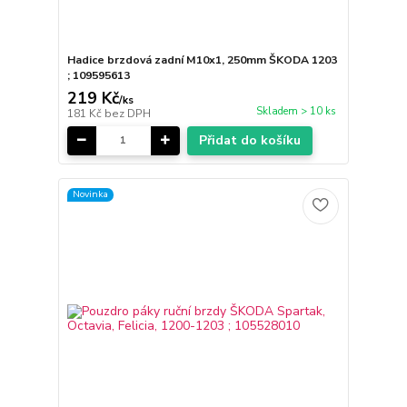
Hadice brzdová zadní M10x1, 250mm ŠKODA 1203
; 109595613
219 Kč
/
ks
Skladem > 10 ks
181 Kč
bez DPH
Přidat do košíku
Novinka