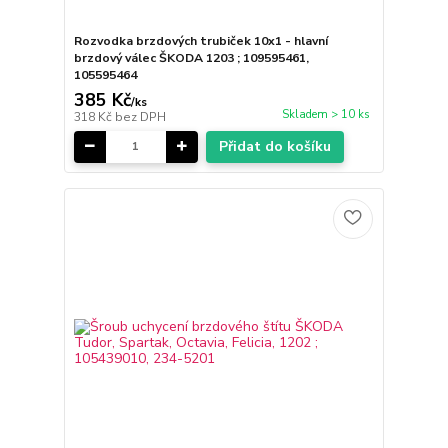
Rozvodka brzdových trubiček 10x1 - hlavní
brzdový válec ŠKODA 1203 ; 109595461,
105595464
385 Kč
/
ks
Skladem > 10 ks
318 Kč
bez DPH
Přidat do košíku