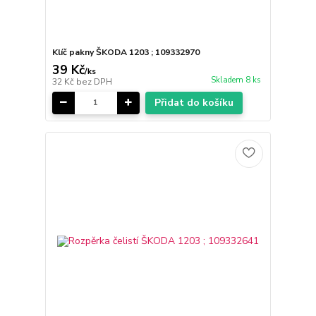
Klíč pakny ŠKODA 1203 ; 109332970
39 Kč
/
ks
Skladem 8 ks
32 Kč
bez DPH
Přidat do košíku