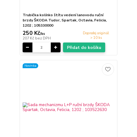
Trubička kolínko štítu vedení lanovodu ruční
brzdy ŠKODA Tudor, Spartak, Octavia, Felicia,
1202 ; 105330000
250 Kč
Doprodej originál
/
ks
> 10 ks
207 Kč
bez DPH
Přidat do košíku
Novinka