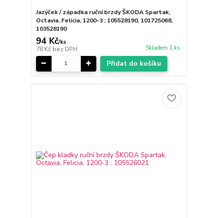
Jazýček / západka ruční brzdy ŠKODA Spartak,
Octavia, Felicia, 1200-3 ; 105528190, 101725068,
103528190
94 Kč
/
ks
Skladem 1 ks
78 Kč
bez DPH
Přidat do košíku