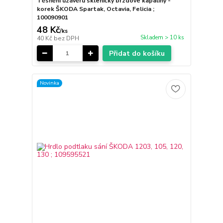
Těsnění uzávěru skleničky brzdové kapaliny -
korek ŠKODA Spartak, Octavia, Felicia ;
100090901
48 Kč
/
ks
Skladem > 10 ks
40 Kč
bez DPH
Přidat do košíku
Novinka