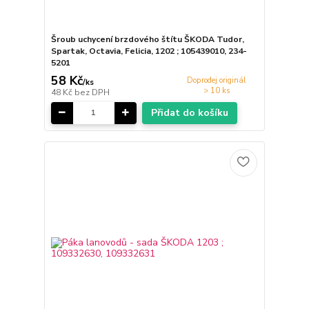
Šroub uchycení brzdového štítu ŠKODA Tudor,
Spartak, Octavia, Felicia, 1202 ; 105439010, 234-
5201
58 Kč
Doprodej originál
/
ks
> 10 ks
48 Kč
bez DPH
Přidat do košíku