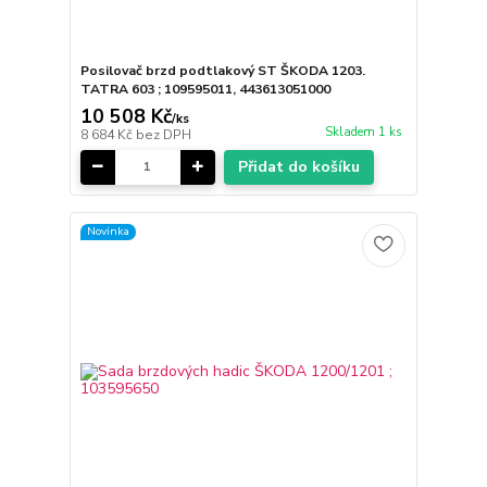
Posilovač brzd podtlakový ST ŠKODA 1203.
TATRA 603 ; 109595011, 443613051000
10 508 Kč
/
ks
Skladem 1 ks
8 684 Kč
bez DPH
Přidat do košíku
Novinka