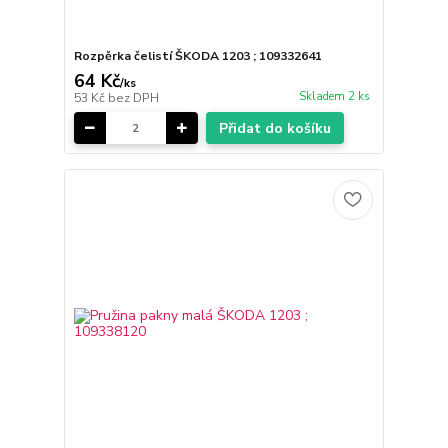
Rozpěrka čelistí ŠKODA 1203 ; 109332641
64 Kč
/
ks
Skladem 2 ks
53 Kč
bez DPH
Přidat do košíku