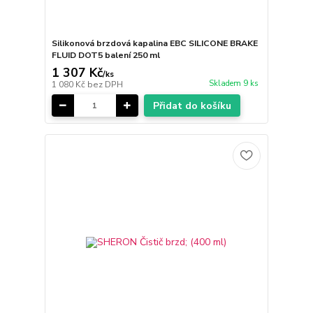
Silikonová brzdová kapalina EBC SILICONE BRAKE
FLUID DOT5 balení 250 ml
1 307 Kč
/
ks
Skladem 9 ks
1 080 Kč
bez DPH
Přidat do košíku