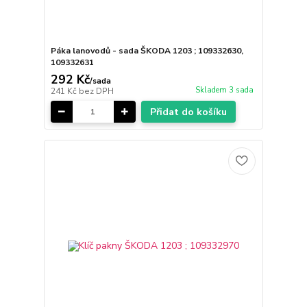
Páka lanovodů - sada ŠKODA 1203 ; 109332630,
109332631
292 Kč
/
sada
Skladem 3 sada
241 Kč
bez DPH
Přidat do košíku