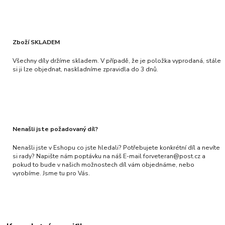
Zboží SKLADEM
Všechny díly držíme skladem. V případě, že je položka vyprodaná, stále
si ji lze objednat, naskladníme zpravidla do 3 dnů.
Nenašli jste požadovaný díl?
Nenašli jste v Eshopu co jste hledali? Potřebujete konkrétní díl a nevíte
si rady? Napište nám poptávku na náš E-mail forveteran@post.cz a
pokud to bude v našich možnostech díl vám objednáme, nebo
vyrobíme. Jsme tu pro Vás.