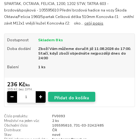
SPARTAK, OCTAVIA, FELICIA, 1200, 1202 STW, TATRA 603 -
brzdová/spojková - 105595610 Přední brzdová hadice na vozy Škoda
Oktavia/Felicia 1960/Spartak Celková délka 510mm Koncovka č1: vnitřní
závit M12x1 vnější kužel Koncovka č2: oko...
celý popis
Dostupnost
Skladem 8 ks
Doba dodání
Zboží Vám můžeme doručit již 11.08.2026 do 17:00.
Stačí, když zboží objednáte nejpozději dnes do
24:00
Balení
1 ks
236 Kč
/
ks
195 Kč
bez DPH
Přidat do košíku
Číslo produktu:
FV0093
Množství na jeden vůz:
2 ks
Obchodní číslo:
105595610, 731-03-3242/485
Distribuce:
ČR
Stav:
nové