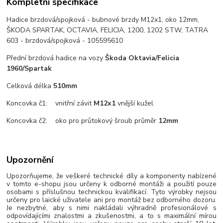
Kompletní specifikace
Hadice brzdová/spojková - bubnové brzdy M12x1, oko 12mm,
ŠKODA SPARTAK, OCTAVIA, FELICIA, 1200, 1202 STW, TATRA
603 - brzdová/spojková - 105595610
Přední brzdová hadice na vozy
Škoda Oktavia/Felicia
1960/Spartak
Celková délka
510mm
Koncovka č1: vnitřní závit
M12x1
vnější kužel
Koncovka č2: oko pro průtokový šroub průměr
12mm
Upozornění
Upozorňujeme, že veškeré technické díly a komponenty nabízené
v tomto e-shopu jsou určeny k odborné montáži a použití pouze
osobami s příslušnou technickou kvalifikací. Tyto výrobky nejsou
určeny pro laické uživatele ani pro montáž bez odborného dozoru.
Je nezbytné, aby s nimi nakládali výhradně profesionálové s
odpovídajícími znalostmi a zkušenostmi, a to s maximální mírou