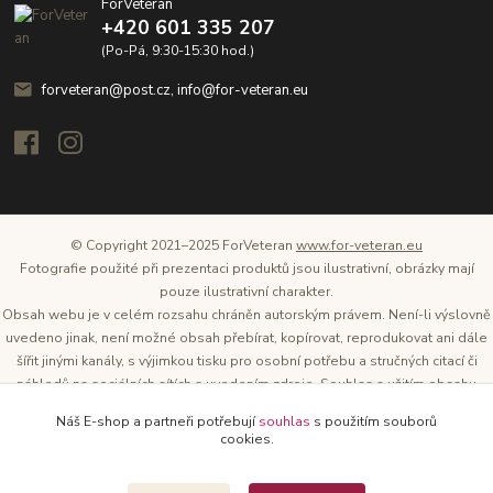
ForVeteran
+420 601 335 207
(Po-Pá, 9:30-15:30 hod.)
forveteran@post.cz, info@for-veteran.eu
© Copyright 2021–2025 ForVeteran
www.for-veteran.eu
Fotografie použité při prezentaci produktů jsou ilustrativní, obrázky mají
pouze ilustrativní charakter.
Obsah webu je v celém rozsahu chráněn autorským právem. Není-li výslovně
uvedeno jinak, není možné obsah přebírat, kopírovat, reprodukovat ani dále
šířit jinými kanály, s výjimkou tisku pro osobní potřebu a stručných citací či
náhledů na sociálních sítích s uvedením zdroje. Souhlas s užitím obsahu
musí být vždy písemný a lze o něj požádat. Vlastníkem a provozovatelem
Náš E-shop a partneři potřebují
souhlas
s použitím souborů
těchto webových stránek je Tomáš Oršel.
cookies.
Zdroj: Archiv společnosti ŠKODA AUTO