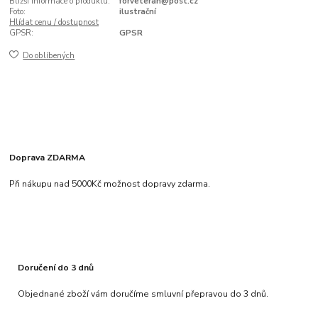
Bližší informace o produktu:
forveteran@post.cz
Foto:
ilustrační
Hlídat cenu / dostupnost
GPSR:
GPSR
Do oblíbených
Doprava ZDARMA
Při nákupu nad 5000Kč možnost dopravy zdarma.
Doručení do 3 dnů
Objednané zboží vám doručíme smluvní přepravou do 3 dnů.