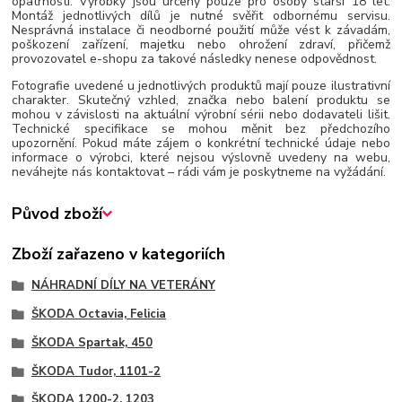
opatrnosti. Výrobky jsou určeny pouze pro osoby starší 18 let.
Montáž jednotlivých dílů je nutné svěřit odbornému servisu.
Nesprávná instalace či neodborné použití může vést k závadám,
poškození zařízení, majetku nebo ohrožení zdraví, přičemž
provozovatel e-shopu za takové následky nenese odpovědnost.
Fotografie uvedené u jednotlivých produktů mají pouze ilustrativní
charakter. Skutečný vzhled, značka nebo balení produktu se
mohou v závislosti na aktuální výrobní sérii nebo dodavateli lišit.
Technické specifikace se mohou měnit bez předchozího
upozornění. Pokud máte zájem o konkrétní technické údaje nebo
informace o výrobci, které nejsou výslovně uvedeny na webu,
neváhejte nás kontaktovat – rádi vám je poskytneme na vyžádání.
Původ zboží
Zboží zařazeno v kategoriích
NÁHRADNÍ DÍLY NA VETERÁNY
ŠKODA Octavia, Felicia
ŠKODA Spartak, 450
ŠKODA Tudor, 1101-2
ŠKODA 1200-2, 1203