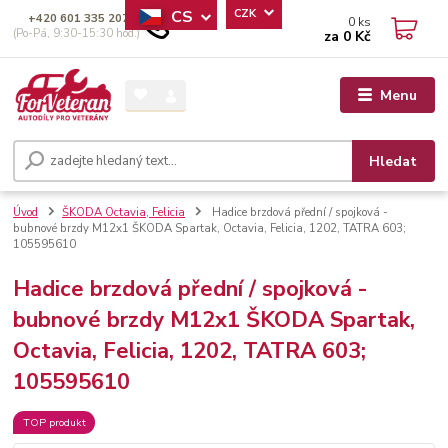
CS
CZK
+420 601 335 207
0
ks
(Po-Pá, 9:30-15:30 hod.)
za
0 Kč
Menu
Hledat
Úvod
ŠKODA Octavia, Felicia
Hadice brzdová přední / spojková -
bubnové brzdy M12x1 ŠKODA Spartak, Octavia, Felicia, 1202, TATRA 603;
105595610
Hadice brzdová přední / spojková -
bubnové brzdy M12x1 ŠKODA Spartak,
Octavia, Felicia, 1202, TATRA 603;
105595610
TOP produkt