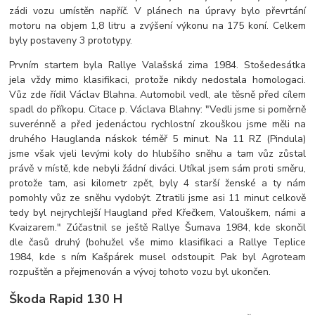
zádi vozu umístěn napříč. V plánech na úpravy bylo převrtání
motoru na objem 1,8 litru a zvýšení výkonu na 175 koní. Celkem
byly postaveny 3 prototypy.
Prvním startem byla Rallye Valašská zima 1984. Stošedesátka
jela vždy mimo klasifikaci, protože nikdy nedostala homologaci.
Vůz zde řídil Václav Blahna. Automobil vedl, ale těsně před cílem
spadl do příkopu. Citace p. Václava Blahny: "Vedli jsme si poměrně
suverénně a před jedenáctou rychlostní zkouškou jsme měli na
druhého Hauglanda náskok téměř 5 minut. Na 11 RZ (Pindula)
jsme však vjeli levými koly do hlubšího sněhu a tam vůz zůstal
právě v místě, kde nebyli žádní diváci. Utíkal jsem sám proti směru,
protože tam, asi kilometr zpět, byly 4 starší ženské a ty nám
pomohly vůz ze sněhu vydobýt. Ztratili jsme asi 11 minut celkově
tedy byl nejrychlejší Haugland před Křečkem, Valouškem, námi a
Kvaizarem." Zúčastnil se ještě Rallye Šumava 1984, kde skončil
dle časů druhý (bohužel vše mimo klasifikaci a Rallye Teplice
1984, kde s ním Kašpárek musel odstoupit. Pak byl Agroteam
rozpuštěn a přejmenován a vývoj tohoto vozu byl ukončen.
Škoda Rapid 130 H