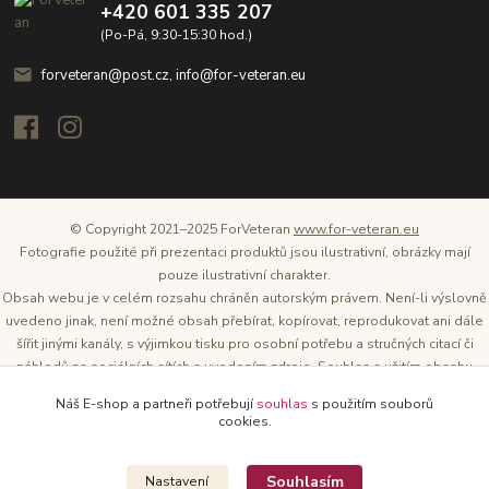
+420 601 335 207
(Po-Pá, 9:30-15:30 hod.)
forveteran@post.cz, info@for-veteran.eu
© Copyright 2021–2025 ForVeteran
www.for-veteran.eu
Fotografie použité při prezentaci produktů jsou ilustrativní, obrázky mají
pouze ilustrativní charakter.
Obsah webu je v celém rozsahu chráněn autorským právem. Není-li výslovně
uvedeno jinak, není možné obsah přebírat, kopírovat, reprodukovat ani dále
šířit jinými kanály, s výjimkou tisku pro osobní potřebu a stručných citací či
náhledů na sociálních sítích s uvedením zdroje. Souhlas s užitím obsahu
musí být vždy písemný a lze o něj požádat. Vlastníkem a provozovatelem
Náš E-shop a partneři potřebují
souhlas
s použitím souborů
těchto webových stránek je Tomáš Oršel.
cookies.
Zdroj: Archiv společnosti ŠKODA AUTO
Souhlasím
Nastavení