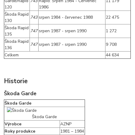
Garde/Rapid
743
Rapid: Srpen 1984 - Červenec
11 179
120
1986
Škoda Rapid
743
srpen 1984 - červenec 1988
22 475
130
Škoda Rapid
747
srpen 1987 - srpen 1990
1 272
135
Škoda Rapid
747
srpen 1987 - srpen 1990
9 708
136
Celkem
44 634
Historie
Škoda Garde
Škoda Garde
Škoda Garde
Výrobce
AZNP
Roky produkce
1981 – 1984