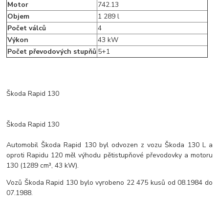
Motor
742.13
Objem
1 289 l
Počet válců
4
Výkon
43 kW
Počet převodových stupňů
5+1
Škoda Rapid 130
Škoda Rapid 130
Automobil Škoda Rapid 130 byl odvozen z vozu Škoda 130 L a
oproti Rapidu 120 měl výhodu pětistupňové převodovky a motoru
130 (1289 cm³, 43 kW).
Vozů Škoda Rapid 130 bylo vyrobeno 22 475 kusů od 08.1984 do
07.1988.