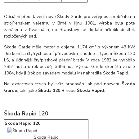
Oficiální představení nové Škody Garde pro veřejnost proběhlo na
strojírenském veletrhu v Brně v říjnu 1981, výroba byla poté
zahájena v Kvasinách, do Bratislavy se dodalo několik desítek
rozložených sad.
Škoda Garde měla motor o objemu 1174 cm³ s výkonem 43 kW
(55 koní) a čtyřrychlostní převodovku, shodné s typem Škoda 120
LS, a účinnější čtyřpístkové přední brzdy. V roce 1982 se vyrobilo
2854 aut a o rok později 3856 aut. Výroba Garde skončila v roce
1984, kdy ji (rok po zavedení modelu M) nahradila Škoda Rapid.
Na exportních trzích byl vůz prodáván jak pod názvem
Škoda
Garde
, tak i jako
Škoda 120 R
nebo
Škoda Rapid
.
Škoda Rapid 120
Škoda Rapid 120
Škoda Rapid