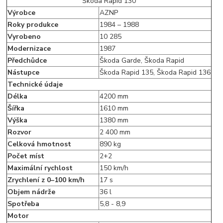
Škoda Rapid 130
Výrobce
AZNP
Roky produkce
1984 – 1988
Vyrobeno
10 285
Modernizace
1987
Předchůdce
Škoda Garde, Škoda Rapid
Nástupce
Škoda Rapid 135, Škoda Rapid 136
Technické údaje
Délka
4200 mm
Šířka
1610 mm
Výška
1380 mm
Rozvor
2 400 mm
Celková hmotnost
890 kg
Počet míst
2+2
Maximální rychlost
150 km/h
Zrychlení z 0–100 km/h
17 s
Objem nádrže
36 l
Spotřeba
5,8 - 8,9
Motor