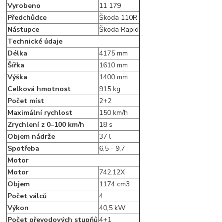
Vyrobeno
11 179
Předchůdce
Škoda 110R
Nástupce
Škoda Rapid
Technické údaje
Délka
4175 mm
Šířka
1610 mm
Výška
1400 mm
Celková hmotnost
915 kg
Počet míst
2+2
Maximální rychlost
150 km/h
Zrychlení z 0–100 km/h
18 s
Objem nádrže
37 l
Spotřeba
6,5 - 9,7
Motor
Motor
742.12X
Objem
1174 cm3
Počet válců
4
Výkon
40,5 kW
Počet převodových stupňů
4+1