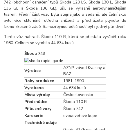
742 (obchodní označení typů Škoda 120 LS, Škoda 130 L, Škoda
135 GL a Škoda 136 GL), lišil se výrazně aerodynamičtějším
tvarem. Přední část vozu byla stejná jako u sedanů, ale čelní sklo
bylo více skloněné, střecha snížená a přecházela plynule do
šikmo zkosené zádě. Samozřejmou odlišností byl i jediný pár dveří.
Tento vůz nahradil Škodu 110 R, která se přestala vyrábět roku
1980. Celkem se vyrobilo 44 634 kusů.
Škoda 743
AZNP, závod Kvasiny a
Výrobce
BAZ
Roky produkce
1981–1990
Vyrobeno
44 634 kusů
Místa výroby
Československo
Předchůdce
Škoda 110 R
Příbuzné vozy
Škoda 742
Karoserie
dvoudveřové kupé
Technické údaje
Garde 4175 mm, Rapid