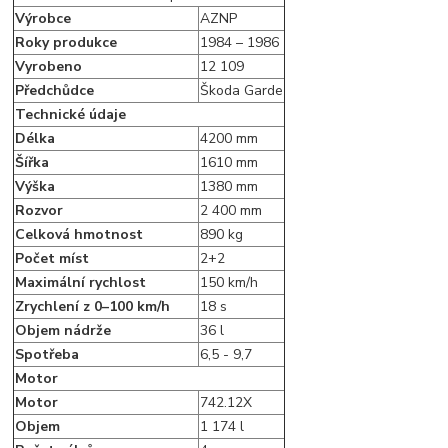
Výrobce
AZNP
Roky produkce
1984 – 1986
Vyrobeno
12 109
Předchůdce
Škoda Garde
Technické údaje
Délka
4200 mm
Šířka
1610 mm
Výška
1380 mm
Rozvor
2 400 mm
Celková hmotnost
890 kg
Počet míst
2+2
Maximální rychlost
150 km/h
Zrychlení z 0–100 km/h
18 s
Objem nádrže
36 l
Spotřeba
6,5 - 9,7
Motor
Motor
742.12X
Objem
1 174 l