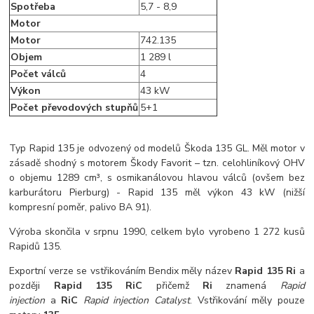
Spotřeba
5,7 - 8,9
Motor
Motor
742.135
Objem
1 289 l
Počet válců
4
Výkon
43 kW
Počet převodových stupňů
5+1
Typ Rapid 135 je odvozený od modelů Škoda 135 GL. Měl motor v
zásadě shodný s motorem Škody Favorit – tzn. celohliníkový OHV
o objemu 1289 cm³, s osmikanálovou hlavou válců (ovšem bez
karburátoru Pierburg) - Rapid 135 měl výkon 43 kW (nižší
kompresní poměr, palivo BA 91).
Výroba skončila v srpnu 1990, celkem bylo vyrobeno 1 272 kusů
Rapidů 135.
Exportní verze se vstřikováním Bendix měly název
Rapid 135 Ri
a
později
Rapid 135 RiC
přičemž
Ri
znamená
Rapid
injection
a
RiC
Rapid injection Catalyst
. Vstřikování měly pouze