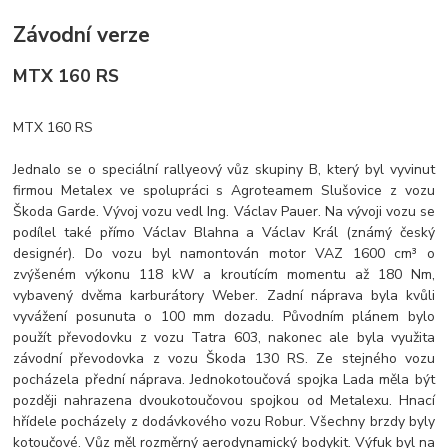
Závodní verze
MTX 160 RS
MTX 160 RS
Jednalo se o speciální rallyeový vůz skupiny B, který byl vyvinut
firmou Metalex ve spolupráci s Agroteamem Slušovice z vozu
Škoda Garde. Vývoj vozu vedl Ing. Václav Pauer. Na vývoji vozu se
podílel také přímo Václav Blahna a Václav Král (známý český
designér). Do vozu byl namontován motor VAZ 1600 cm³ o
zvýšeném výkonu 118 kW a kroutícím momentu až 180 Nm,
vybavený dvěma karburátory Weber. Zadní náprava byla kvůli
vyvážení posunuta o 100 mm dozadu. Původním plánem bylo
použít převodovku z vozu Tatra 603, nakonec ale byla využita
závodní převodovka z vozu Škoda 130 RS. Ze stejného vozu
pocházela přední náprava. Jednokotoučová spojka Lada měla být
později nahrazena dvoukotoučovou spojkou od Metalexu. Hnací
hřídele pocházely z dodávkového vozu Robur. Všechny brzdy byly
kotoučové. Vůz měl rozměrný aerodynamický bodykit. Výfuk byl na