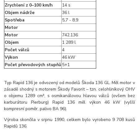
Zrychlení z 0–100 km/h
14 s
Objem nádrže
36 l
Spotřeba
5,7 - 8,9
Motor
Motor
742.136
Objem
1 289 l
Počet válců
4
Výkon
46 kW
Počet převodových stupňů
5+1
Typ Rapid 136 je odvozený od modelů Škoda 136 GL. Měl motor v
zásadě shodný s motorem Škody Favorit – tzn. celohliníkový OHV
o objemu 1289 cm³, s osmikanálovou hlavou válců (ovšem bez
karburátoru Pierburg) Rapid 136 měl výkon 46 kW (vyšší
kompresní poměr, palivo BA 96).
Výroba skončila v srpnu 1990, celkem bylo vyrobeno 9 708 kusů
Rapidů 136.