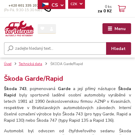
CS
CZK
+420 601 335 207
0
ks
(Po-Pá, 9:30-15:30 hod.)
za
0 Kč
Menu
Hledat
Úvod
Technická data
ŠKODA Garde/Rapid
Škoda Garde/Rapid
Škoda 743
, pojmenovaná
Garde
a její přímý nástupce
Škoda
Rapid
byly sportovně laděné osobní automobily vyráběné v
letech 1981 až 1990 československou firmou AZNP v Kvasinách,
respektive v Bratislavských automobilových závodech. Interní
číselné označení výrobce bylo Škoda 743 (pro typy Garde, Rapid a
Rapid 130) nebo Škoda 747 (typy Rapid 135 a Rapid 136).
Automobil byl odvozen od čtyřdveřového sedanu Škoda