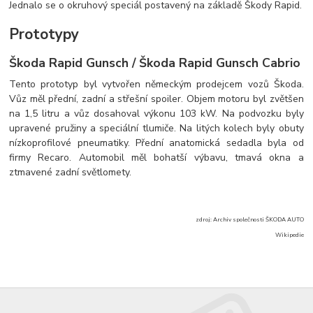
Jednalo se o okruhový speciál postavený na základě Škody Rapid.
Prototypy
Škoda Rapid Gunsch / Škoda Rapid Gunsch Cabrio
Tento prototyp byl vytvořen německým prodejcem vozů Škoda.
Vůz měl přední, zadní a střešní spoiler. Objem motoru byl zvětšen
na 1,5 litru a vůz dosahoval výkonu 103 kW. Na podvozku byly
upravené pružiny a speciální tlumiče. Na litých kolech byly obuty
nízkoprofilové pneumatiky. Přední anatomická sedadla byla od
firmy Recaro. Automobil měl bohatší výbavu, tmavá okna a
ztmavené zadní světlomety.
zdroj: Archiv společnosti ŠKODA AUTO
Wikipedie