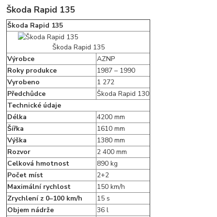
Škoda Rapid 135
Škoda Rapid 135
Škoda Rapid 135
Výrobce
AZNP
Roky produkce
1987 – 1990
Vyrobeno
1 272
Předchůdce
Škoda Rapid 130
Technické údaje
Délka
4200 mm
Šířka
1610 mm
Výška
1380 mm
Rozvor
2 400 mm
Celková hmotnost
890 kg
Počet míst
2+2
Maximální rychlost
150 km/h
Zrychlení z 0–100 km/h
15 s
Objem nádrže
36 l