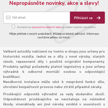
Nepropásněte novinky, akce a slevy!
Přihlásit se
Souhlasím se
zpracováním osobních údajů
za účelem rozesílky newsletteru.
Mějte přehled o nových produktech. Můžete se kdykoli odhlásit. Informace
zasíláme jednou za měsíc.
Veškeré autodíly nabízené na tomto e-shopu jsou určeny pro
historická vozidla. Jedná se o díly z nové výroby, starých
zásob, repasované díly i použité originální komponenty.
Produkty splňují požadavky platné legislativy a jsou určeny
výhradně k odborné montáži osobou s odpovídající
kvalifikací.
Neodborná instalace může vést k nesprávné funkci dílu,
ohrožení bezpečnosti provozu nebo ztrátě případné záruky.
Prodávající odpovídá výhradně za vady dodaného zboží.
Odpovědnost prodávajícího se nevztahuje na následné
škody, vícenáklady ani jiné nároky vzniklé v souvislosti s