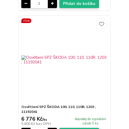
Přidat do košíku
Akce
Osvětlení SPZ ŠKODA 100, 110, 110R, 1203 ;
11192041
6 776 Kč
doprodej do vyprodání
/
ks
zásob 5 ks
5 600 Kč
bez DPH