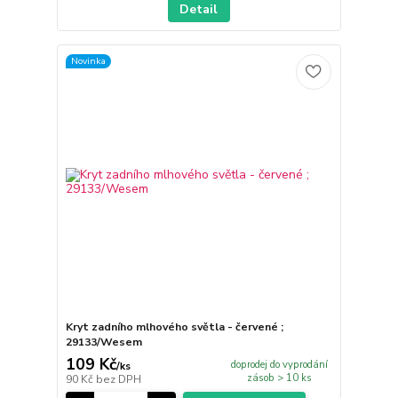
Detail
Novinka
Kryt zadního mlhového světla - červené ;
29133/Wesem
109 Kč
doprodej do vyprodání
/
ks
zásob > 10 ks
90 Kč
bez DPH