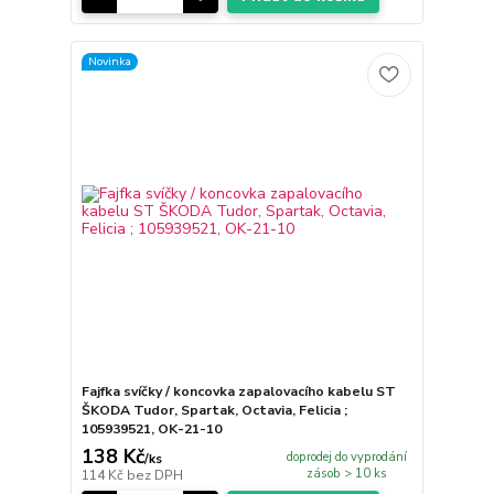
Novinka
Fajfka svíčky / koncovka zapalovacího kabelu ST
ŠKODA Tudor, Spartak, Octavia, Felicia ;
105939521, OK-21-10
138 Kč
doprodej do vyprodání
/
ks
zásob > 10 ks
114 Kč
bez DPH