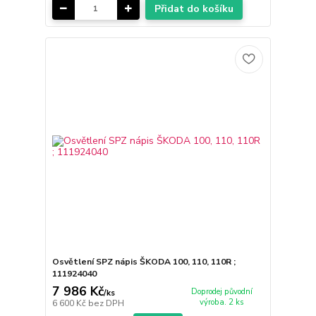
Přidat do košíku
Osvětlení SPZ nápis ŠKODA 100, 110, 110R ;
111924040
7 986 Kč
Doprodej původní
/
ks
výroba. 2 ks
6 600 Kč
bez DPH