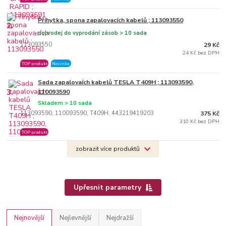
Příhytka, spona zapalovacích kabelů ; 113093550
2.
doprodej do vyprodání zásob > 10 sada
113093550
29 Kč
24 Kč bez DPH
TOP produkt
Novinka
Sada zapalovaích kabelů TESLA T409H ; 113093590,
3.
110093590
Skladem > 10 sada
113093590, 110093590, T409H, 443219419203
375 Kč
310 Kč bez DPH
TOP produkt
zobrazit více produktů
Upřesnit parametry
Nejnovější
Nejlevnější
Nejdražší