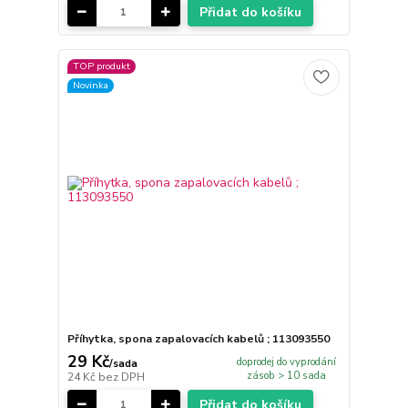
Přidat do košíku
TOP produkt
Novinka
Příhytka, spona zapalovacích kabelů ; 113093550
29 Kč
doprodej do vyprodání
/
sada
zásob > 10 sada
24 Kč
bez DPH
Přidat do košíku