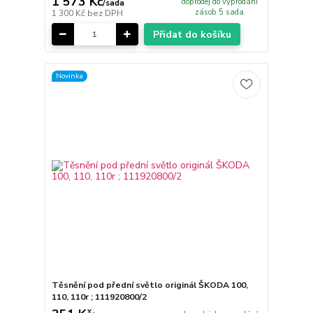
1 573 Kč
doprodej do vyprodání
/
sada
zásob 5 sada
1 300 Kč
bez DPH
Přidat do košíku
Novinka
Těsnění pod přední světlo originál ŠKODA 100,
110, 110r ; 111920800/2