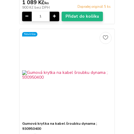
1 089 Kč
/
ks
Doprodej originál 5 ks
900 Kč
bez DPH
Přidat do košíku
Novinka
Gumová krytka na kabel šroubku dynama ;
930950400