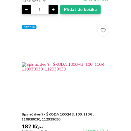
Skladem > 10 ks
30 Kč
bez DPH
Přidat do košíku
Novinka
Spínač dveří - ŠKODA 1000MB, 100, 110R ;
110939030, 112939030
182 Kč
/
ks