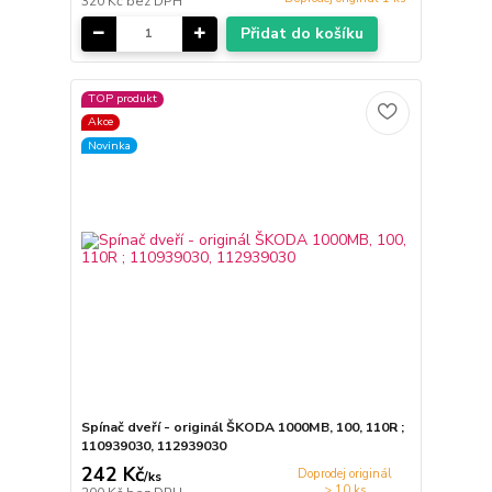
320 Kč
bez DPH
Přidat do košíku
TOP produkt
Akce
Novinka
Spínač dveří - originál ŠKODA 1000MB, 100, 110R ;
110939030, 112939030
242 Kč
Doprodej originál
/
ks
> 10 ks