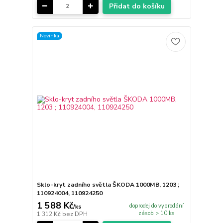
Přidat do košíku
Novinka
Sklo-kryt zadního světla ŠKODA 1000MB, 1203 ;
110924004, 110924250
1 588 Kč
doprodej do vyprodání
/
ks
zásob > 10 ks
1 312 Kč
bez DPH