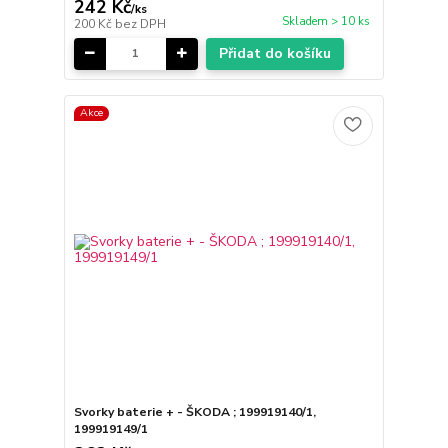
242 Kč
/
ks
Skladem > 10 ks
200 Kč
bez DPH
Přidat do košíku
Akce
Svorky baterie + - ŠKODA ; 199919140/1,
199919149/1