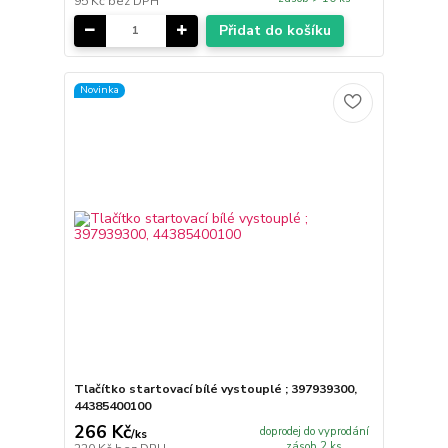
95 Kč
bez DPH
Přidat do košíku
Novinka
Tlačítko startovací bílé vystouplé ; 397939300,
44385400100
266 Kč
doprodej do vyprodání
/
ks
zásob 2 ks