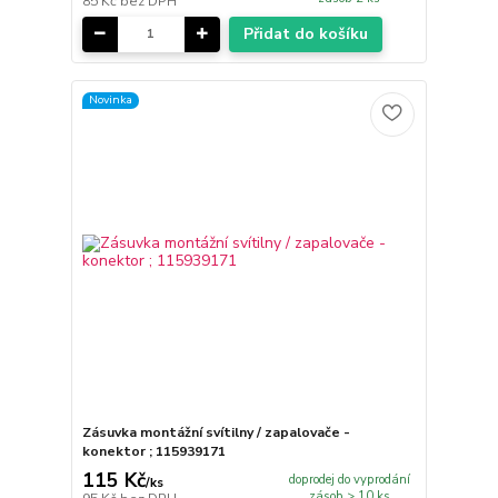
85 Kč
bez DPH
Přidat do košíku
Novinka
Zásuvka montážní svítilny / zapalovače -
konektor ; 115939171
115 Kč
doprodej do vyprodání
/
ks
zásob > 10 ks