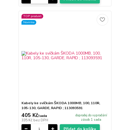
TOP produkt
Novinka
Kabely ke svíčkám ŠKODA 1000MB, 100, 110R,
105-130, GARDE, RAPID ; 113093591
405 Kč
doprodej do vyprodání
/
sada
zásob 1 sada
335 Kč
bez DPH
Přidat do košíku