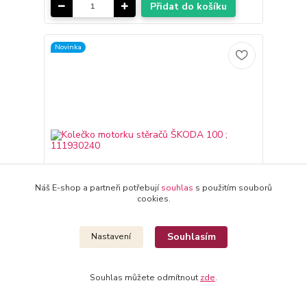
Přidat do košíku
Novinka
Náš E-shop a partneři potřebují
souhlas
s použitím souborů
cookies.
Souhlasím
Nastavení
Kolečko motorku stěračů ŠKODA 100 ; 111930240
666 Kč
/
ks
Souhlas můžete odmítnout
zde
.
Skladem 1 ks
550 Kč
bez DPH
Přidat do košíku