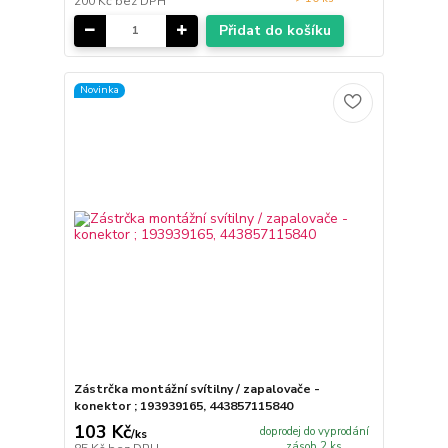
200 Kč
bez DPH
Přidat do košíku
Novinka
Zástrčka montážní svítilny / zapalovače -
konektor ; 193939165, 443857115840
103 Kč
doprodej do vyprodání
/
ks
zásob 2 ks