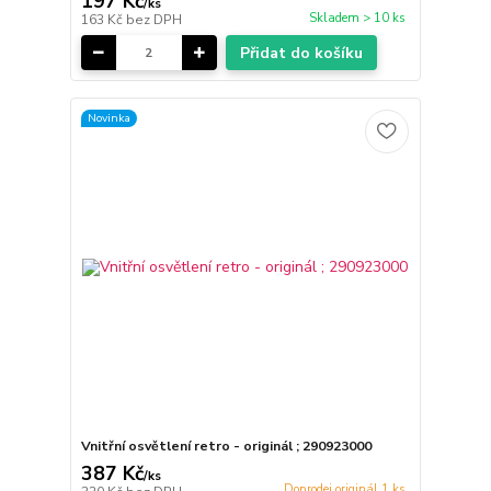
197 Kč
/
ks
Skladem > 10 ks
163 Kč
bez DPH
Přidat do košíku
Novinka
Vnitřní osvětlení retro - originál ; 290923000
387 Kč
/
ks
Doprodej originál 1 ks