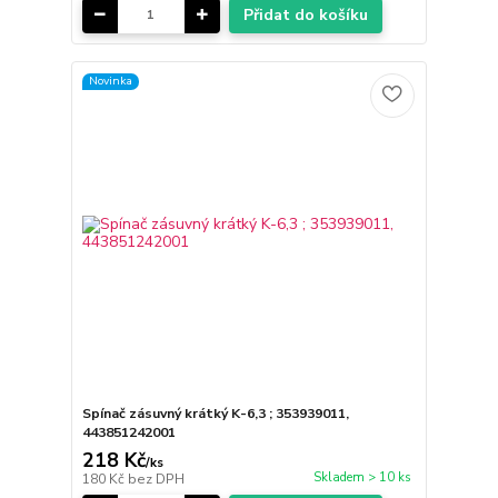
Přidat do košíku
Novinka
Spínač zásuvný krátký K-6,3 ; 353939011,
443851242001
218 Kč
/
ks
Skladem > 10 ks
180 Kč
bez DPH