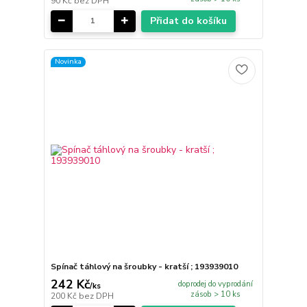
90 Kč
bez DPH
Přidat do košíku
Novinka
Spínač táhlový na šroubky - kratší ; 193939010
242 Kč
doprodej do vyprodání
/
ks
zásob > 10 ks
200 Kč
bez DPH