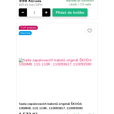
998 Kč
doprodej do vyprodání
/
sada
zásob > 10 sada
825 Kč
bez DPH
Přidat do košíku
TOP produkt
Novinka
Sada zapalovacích kabelů originál ŠKODA
1000MB, 110, 110R ; 110093617, 110093590