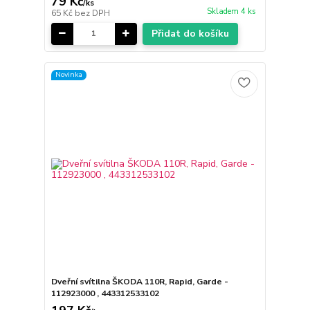
79 Kč
/
ks
Skladem 4 ks
65 Kč
bez DPH
Přidat do košíku
Novinka
Dveřní svítilna ŠKODA 110R, Rapid, Garde -
112923000 , 443312533102