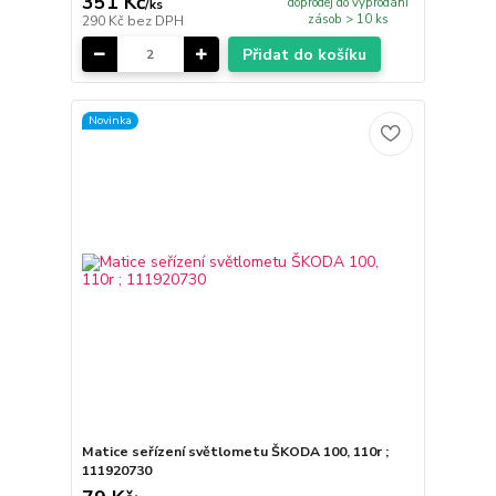
351 Kč
doprodej do vyprodání
/
ks
zásob > 10 ks
290 Kč
bez DPH
Přidat do košíku
Novinka
Matice seřízení světlometu ŠKODA 100, 110r ;
111920730