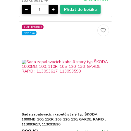
Skladem > 10 ks
150 Kč
bez DPH
Přidat do košíku
TOP produkt
Novinka
Sada zapalovacích kabelů starý typ ŠKODA
1000MB, 100, 110R, 105, 120, 130, GARDE, RAPID ;
113093617, 113093590