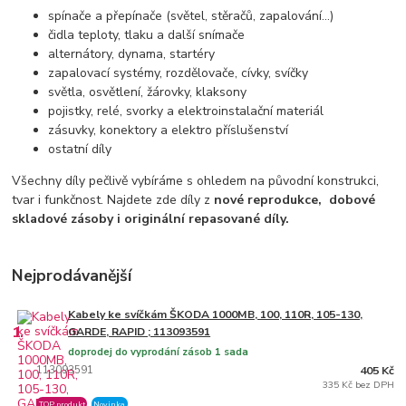
spínače a přepínače (světel, stěračů, zapalování…)
čidla teploty, tlaku a další snímače
alternátory, dynama, startéry
zapalovací systémy, rozdělovače, cívky, svíčky
světla, osvětlení, žárovky, klaksony
pojistky, relé, svorky a elektroinstalační materiál
zásuvky, konektory a elektro příslušenství
ostatní díly
Všechny díly pečlivě vybíráme s ohledem na původní konstrukci,
tvar i funkčnost. Najdete zde díly z
nové reprodukce,
dobové
skladové zásoby i originální repasované díly.
Nejprodávanější
Kabely ke svíčkám ŠKODA 1000MB, 100, 110R, 105-130,
1.
GARDE, RAPID ; 113093591
doprodej do vyprodání zásob 1 sada
113093591
405 Kč
335 Kč bez DPH
TOP produkt
Novinka