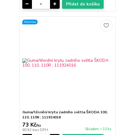
Přidat do košíku
Novinka
Guma/těsnění krytu zadního světla ŠKODA 100,
110, 110R ; 111924016
73 Kč
/
ks
Skladem > 10 ks
60 Kč
bez DPH