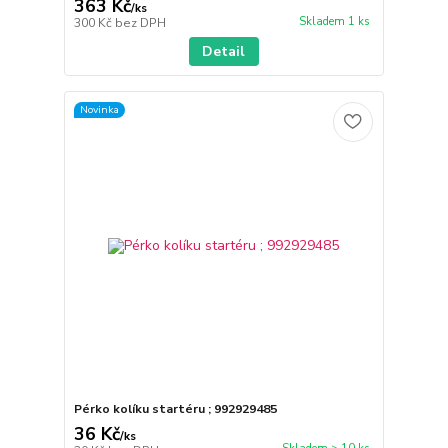
363 Kč
/
ks
Skladem 1 ks
300 Kč
bez DPH
Detail
Novinka
Pérko kolíku startéru ; 992929485
36 Kč
/
ks