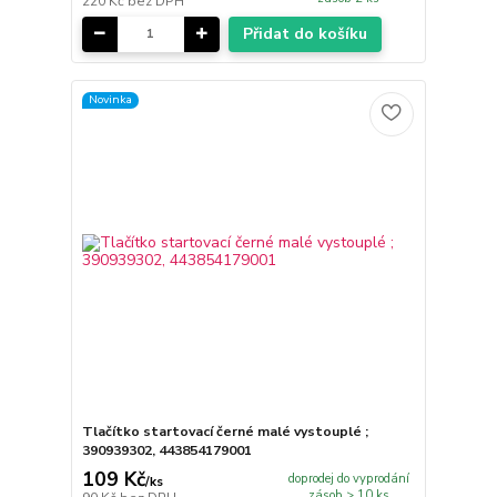
220 Kč
bez DPH
Přidat do košíku
Novinka
Tlačítko startovací černé malé vystouplé ;
390939302, 443854179001
109 Kč
doprodej do vyprodání
/
ks
zásob > 10 ks