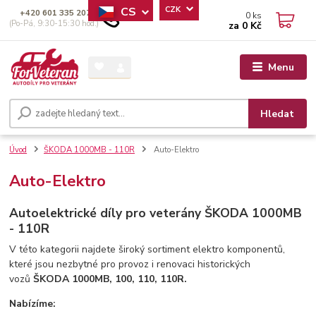
CS
CZK
+420 601 335 207
0
ks
(Po-Pá, 9:30-15:30 hod.)
za
0 Kč
Menu
Hledat
Úvod
ŠKODA 1000MB - 110R
Auto-Elektro
Auto-Elektro
Autoelektrické díly pro veterány ŠKODA 1000MB
- 110R
V této kategorii najdete široký sortiment elektro komponentů,
které jsou nezbytné pro provoz i renovaci historických
vozů
ŠKODA 1000MB, 100, 110, 110R.
Nabízíme: