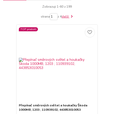
Zobrazuji 1-60 z 199
strana
z 4
další
TOP produkt
Přepínač směrových světel a houkačky Škoda
1000MB, 1203 ; 110939102, 443853010053