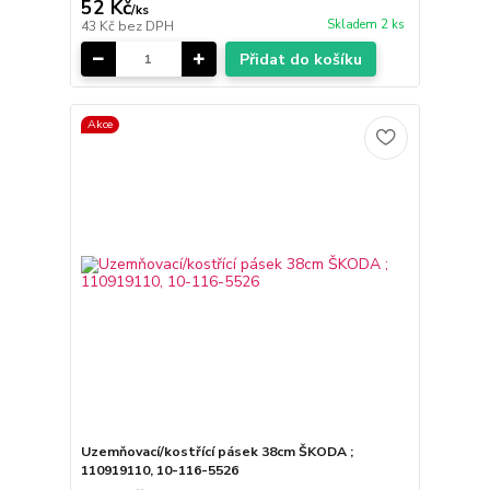
52 Kč
/
ks
Skladem 2 ks
43 Kč
bez DPH
Přidat do košíku
Akce
Uzemňovací/kostřící pásek 38cm ŠKODA ;
110919110, 10-116-5526