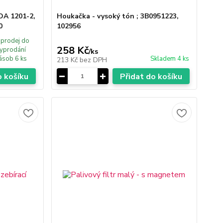
ODA 1201-2,
Houkačka - vysoký tón ; 3B0951223,
0
102956
prodej do
258 Kč
yprodání
/
ks
ásob 6 ks
Skladem 4 ks
213 Kč
bez DPH
o košíku
Přidat do košíku