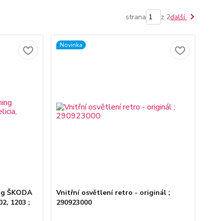
strana
z 2
další
Novinka
ing ŠKODA
Vnitřní osvětlení retro - originál ;
02, 1203 ;
290923000