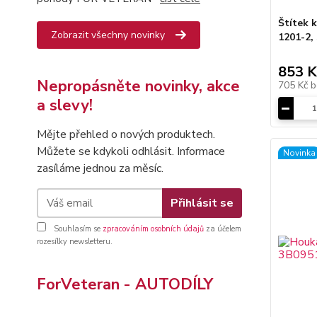
Štítek 
Zobrazit všechny novinky
1201-2,
853 K
Nepropásněte novinky, akce
705 Kč
b
a slevy!
Mějte přehled o nových produktech.
Můžete se kdykoli odhlásit. Informace
Novinka
zasíláme jednou za měsíc.
Přihlásit se
Souhlasím se
zpracováním osobních údajů
za účelem
rozesílky newsletteru.
ForVeteran - AUTODÍLY