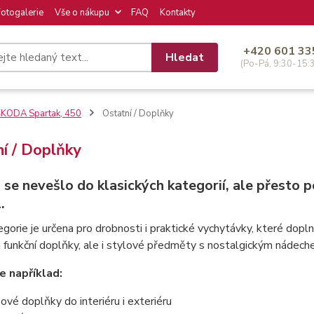
Fotogalerie
Vše o nákupu
FAQ
Kontakty
+420 601 33
Hledat
(Po-Pá, 9:30-15:
KODA Spartak, 450
Ostatní / Doplňky
í / Doplňky
 se nevešlo do klasických kategorií, ale přesto 
.
gorie je určena pro drobnosti i praktické vychytávky, které dopl
 funkční doplňky, ale i stylové předměty s nostalgickým nádech
e například:
ové doplňky do interiéru i exteriéru