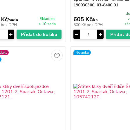
190930300, 03-8400.01
do
 Kč
605 Kč
Skladem
v
/
sada
/
ks
> 10 sada
zás
č
bez DPH
500 Kč
bez DPH
Přidat do košíku
Přidat d
dukt
Novinka