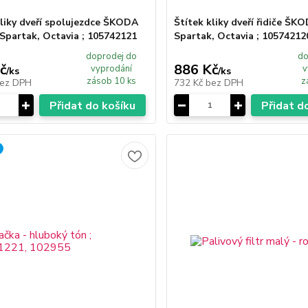
kliky dveří spolujezdce ŠKODA
Štítek kliky dveří řidiče ŠK
 Spartak, Octavia ; 105742121
Spartak, Octavia ; 10574212
doprodej do
do
č
886 Kč
vyprodání
v
/
ks
/
ks
zásob 10 ks
z
ez DPH
732 Kč
bez DPH
Přidat do košíku
Přidat d