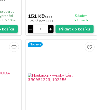
prodej do
151 Kč
yprodání
Skladem
/
sada
ob > 10 ks
> 10 sada
125 Kč
bez DPH
o košíku
Přidat do košíku
Novinka