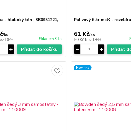
a - hluboký tón ; 3B0951221,
Palivový filtr malý - rozebíra
č
61 Kč
/
ks
/
ks
Skladem 3 ks
ez DPH
50 Kč
bez DPH
Přidat do košíku
Přidat d
Novinka