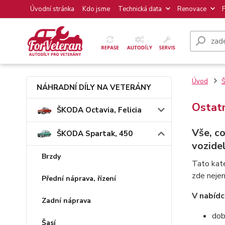
Úvodní stránka
Kdo jsme
Technická data
Renovace
Úvod
Š
NÁHRADNÍ DÍLY NA VETERÁNY
Ostatn
ŠKODA Octavia, Felicia
Vše, co
ŠKODA Spartak, 450
vozidel
Brzdy
Tato kate
zde nejen
Přední náprava, řízení
V nabídc
Zadní náprava
dob
Šasí