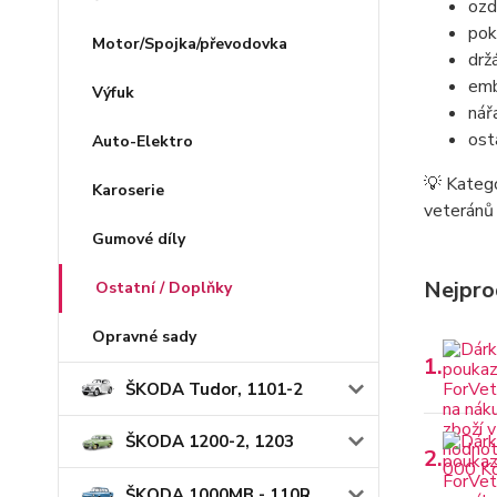
ozd
pok
Motor/Spojka/převodovka
drž
emb
Výfuk
nář
ost
Auto-Elektro
💡 Katego
Karoserie
veteránů 
Gumové díly
Nejpro
Ostatní / Doplňky
Opravné sady
1.
ŠKODA Tudor, 1101-2
ŠKODA 1200-2, 1203
2.
ŠKODA 1000MB - 110R