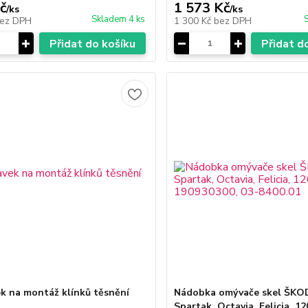
č
1 573 Kč
/
ks
/
ks
Skladem 4 ks
ez DPH
1 300 Kč
bez DPH
Přidat do košíku
Přidat d
ek na montáž klínků těsnění
Nádobka omývače skel ŠK
Spartak, Octavia, Felicia, 12