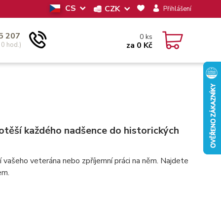
CS
CZK
Přihlášení
5 207
0
ks
za
0 Kč
30 hod.)
potěší každého nadšence do historických
ní vašeho veterána nebo zpříjemní práci na něm. Najdete
em.