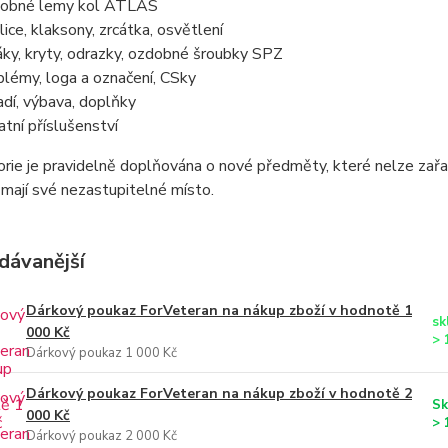
obné lemy kol ATLAS
lice, klaksony, zrcátka, osvětlení
áky, kryty, odrazky, ozdobné šroubky SPZ
lémy, loga a označení, CSky
adí, výbava, doplňky
atní příslušenství
rie je pravidelně doplňována o nové předměty, které nelze zařadi
mají své nezastupitelné místo.
dávanější
Dárkový poukaz ForVeteran na nákup zboží v hodnotě 1
sk
000 Kč
> 
Dárkový poukaz 1 000 Kč
Dárkový poukaz ForVeteran na nákup zboží v hodnotě 2
Sk
000 Kč
> 
Dárkový poukaz 2 000 Kč