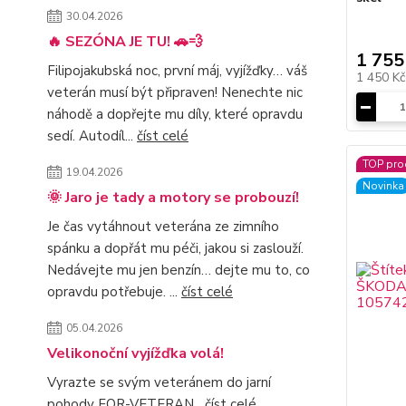
30.04.2026
🔥 SEZÓNA JE TU! 🚗💨
1 755
Filipojakubská noc, první máj, vyjížďky… váš
1 450 K
veterán musí být připraven! Nenechte nic
náhodě a dopřejte mu díly, které opravdu
sedí. Autodíl...
číst celé
TOP pro
19.04.2026
Novinka
🌞 Jaro je tady a motory se probouzí!
Je čas vytáhnout veterána ze zimního
spánku a dopřát mu péči, jakou si zaslouží.
Nedávejte mu jen benzín… dejte mu to, co
opravdu potřebuje. ...
číst celé
05.04.2026
Velikonoční vyjížďka volá!
Vyrazte se svým veteránem do jarní
pohody FOR-VETERAN
číst celé