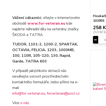
Houkačk
Vážení zákazníci
, vítejte v internetovém
102955
obchodě
www.for-veteran.eu
kde
258 K
najdete náhradní díly na veterány značky
213 Kč
b
ŠKODA a TATRA.
TUDOR, 1101-2, 1200-2, SPARTAK,
OCTAVIA
, FELICIA, 1203, 1000MB,
100, 110R, 105-120, 130, Rapid,
Garde, TATRA 603
V případě jakýchkoliv dotazů nás
neváhejte oslovit prostřednictvím
kontaktního formuláře, nebo přímo na e-
mail
info@for-veteran.eu
,
forveteran@post.cz
Více
o nás
.