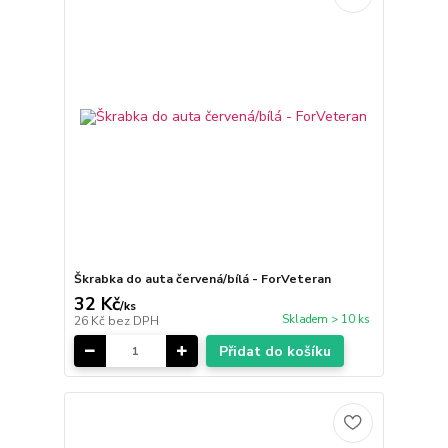
Škrabka do auta červená/bílá - ForVeteran
32 Kč
/
ks
Skladem > 10 ks
26 Kč
bez DPH
Přidat do košíku