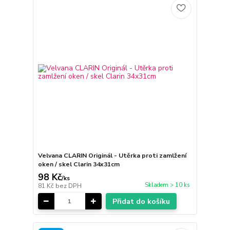
Velvana CLARIN Originál - Utěrka proti zamlžení
oken / skel Clarin 34x31cm
98 Kč
/
ks
Skladem > 10 ks
81 Kč
bez DPH
Přidat do košíku