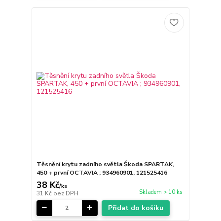
Těsnění krytu zadního světla Škoda SPARTAK,
450 + první OCTAVIA ; 934960901, 121525416
38 Kč
/
ks
Skladem > 10 ks
31 Kč
bez DPH
Přidat do košíku