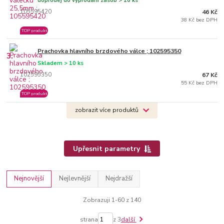
doprodej do vyprodání zásob > 10 ks
105595420
46 Kč
38 Kč bez DPH
TOP produkt
Prachovka hlavního brzdového válce ; 102595350
3.
Skladem > 10 ks
102595350
67 Kč
55 Kč bez DPH
TOP produkt
zobrazit více produktů
Upřesnit parametry
Nejnovější
Nejlevnější
Nejdražší
Zobrazuji 1-60 z 140
strana
z 3
další