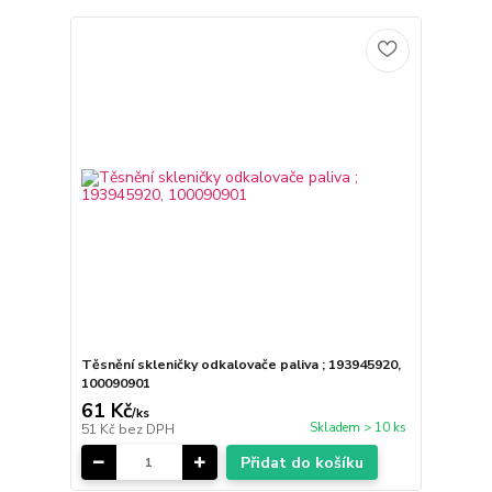
Těsnění skleničky odkalovače paliva ; 193945920,
100090901
61 Kč
/
ks
Skladem > 10 ks
51 Kč
bez DPH
Přidat do košíku