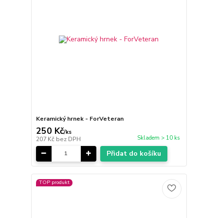
Keramický hrnek - ForVeteran
250 Kč
/
ks
Skladem > 10 ks
207 Kč
bez DPH
Přidat do košíku
TOP produkt