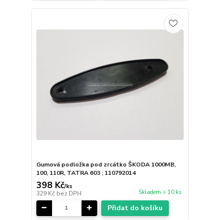
Gumová podložka pod zrcátko ŠKODA 1000MB,
100, 110R, TATRA 603 ; 110792014
398 Kč
/
ks
Skladem > 10 ks
329 Kč
bez DPH
Přidat do košíku