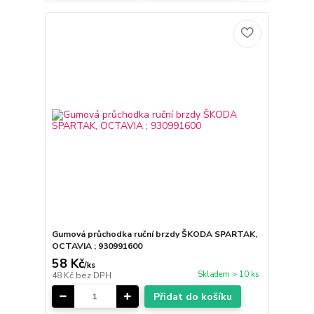
Gumová průchodka ruční brzdy ŠKODA SPARTAK,
OCTAVIA ; 930991600
58 Kč
/
ks
Skladem > 10 ks
48 Kč
bez DPH
Přidat do košíku