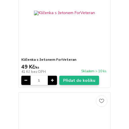
Klíčenka s žetonem ForVeteran
49 Kč
/
ks
Skladem > 10 ks
41 Kč
bez DPH
Přidat do košíku