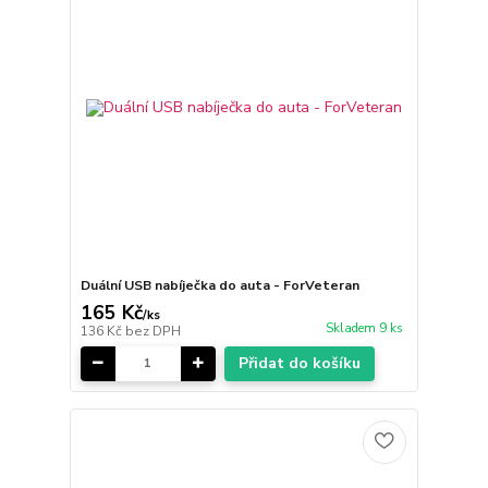
Duální USB nabíječka do auta - ForVeteran
165 Kč
/
ks
Skladem 9 ks
136 Kč
bez DPH
Přidat do košíku