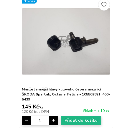
Novinka
Manžeta vnější hlavy kulového čepu s maznicí
ŠKODA Spartak, Octavia, Felicia - 105509821, 400-
5439
145 Kč
/
ks
Skladem > 10 ks
120 Kč
bez DPH
Přidat do košíku