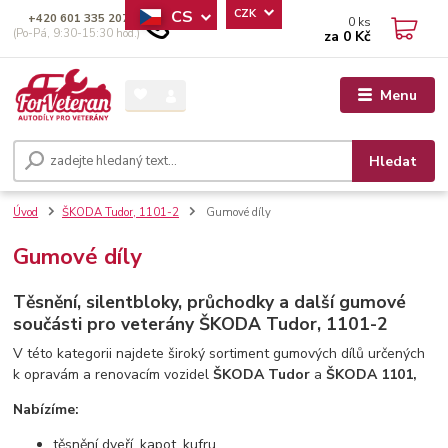
CS
CZK
+420 601 335 207
0
ks
(Po-Pá, 9:30-15:30 hod.)
za
0 Kč
Menu
Hledat
Úvod
ŠKODA Tudor, 1101-2
Gumové díly
Gumové díly
Těsnění, silentbloky, průchodky a další gumové
součásti pro veterány ŠKODA
Tudor, 1101-2
V této kategorii najdete široký sortiment gumových dílů určených
k opravám a renovacím vozidel
ŠKODA Tudor
a
ŠKODA 1101,
Nabízíme:
těsnění dveří, kapot, kufru