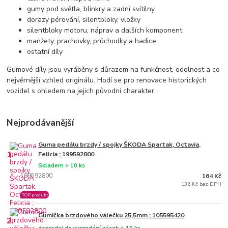
gumy pod světla, blinkry a zadní svítilny
dorazy pérování, silentbloky, vložky
silentbloky motoru, náprav a dalších komponent
manžety, prachovky, průchodky a hadice
ostatní díly
Gumové díly jsou vyráběny s důrazem na funkčnost, odolnost a co
nejvěrnější vzhled originálu. Hodí se pro renovace historických
vozidel s ohledem na jejich původní charakter.
Nejprodávanější
Guma pedálu brzdy / spojky ŠKODA Spartak, Octavia,
1.
Felicia ; 199592800
Skladem > 10 ks
199592800
164 Kč
136 Kč bez DPH
TOP produkt
Gumička brzdového válečku 25,5mm ; 105595420
2.