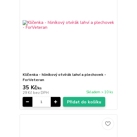
Klíčenka - hliníkový otvírák lahví a plechovek -
ForVeteran
35 Kč
/
ks
Skladem > 10 ks
29 Kč
bez DPH
Přidat do košíku