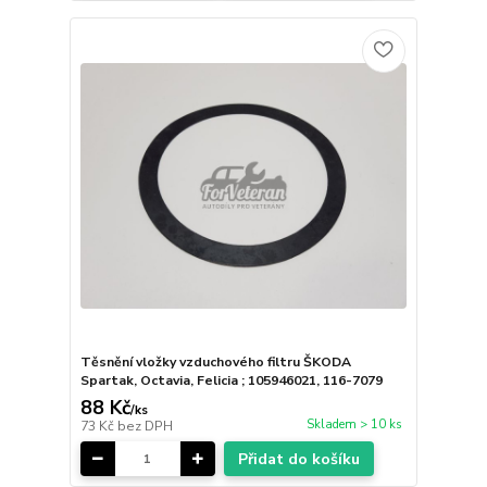
Těsnění vložky vzduchového filtru ŠKODA
Spartak, Octavia, Felicia ; 105946021, 116-7079
88 Kč
/
ks
Skladem > 10 ks
73 Kč
bez DPH
Přidat do košíku