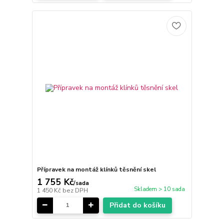
Přípravek na montáž klínků těsnění skel
1 755 Kč
/
sada
Skladem > 10 sada
1 450 Kč
bez DPH
Přidat do košíku