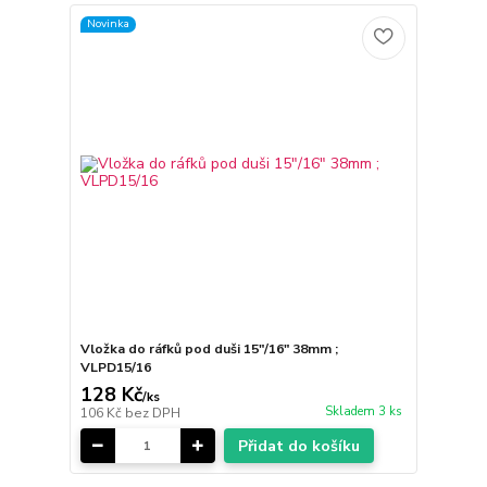
Novinka
Vložka do ráfků pod duši 15"/16" 38mm ;
VLPD15/16
128 Kč
/
ks
Skladem 3 ks
106 Kč
bez DPH
Přidat do košíku