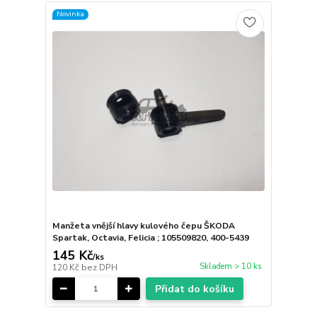
Novinka
Manžeta vnější hlavy kulového čepu ŠKODA
Spartak, Octavia, Felicia ; 105509820, 400-5439
145 Kč
/
ks
Skladem > 10 ks
120 Kč
bez DPH
Přidat do košíku