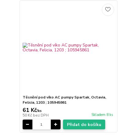
Těsnění pod víko AC pumpy Spartak, Octavia,
Felicia, 1203 ; 105945861
61 Kč
/
ks
Skladem 8 ks
50 Kč
bez DPH
Přidat do košíku