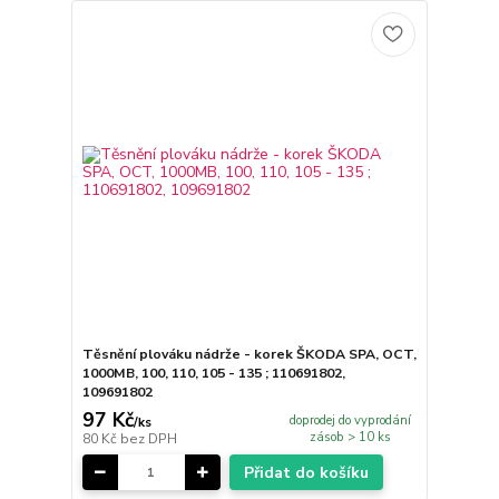
Těsnění plováku nádrže - korek ŠKODA SPA, OCT,
1000MB, 100, 110, 105 - 135 ; 110691802,
109691802
97 Kč
doprodej do vyprodání
/
ks
zásob > 10 ks
80 Kč
bez DPH
Přidat do košíku