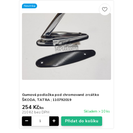
Novinka
Gumová podložka pod chromované zrcátko
ŠKODA, TATRA ; 110792019
254 Kč
/
ks
Skladem > 10 ks
210 Kč
bez DPH
Přidat do košíku