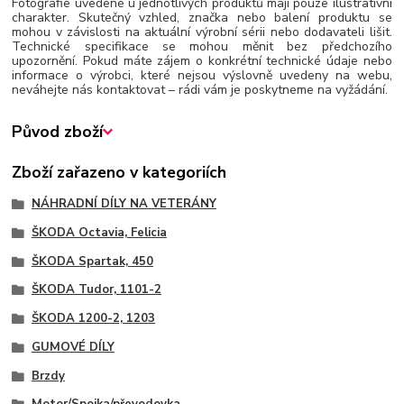
Fotografie uvedené u jednotlivých produktů mají pouze ilustrativní
charakter. Skutečný vzhled, značka nebo balení produktu se
mohou v závislosti na aktuální výrobní sérii nebo dodavateli lišit.
Technické specifikace se mohou měnit bez předchozího
upozornění. Pokud máte zájem o konkrétní technické údaje nebo
informace o výrobci, které nejsou výslovně uvedeny na webu,
neváhejte nás kontaktovat – rádi vám je poskytneme na vyžádání.
Původ zboží
Zboží zařazeno v kategoriích
NÁHRADNÍ DÍLY NA VETERÁNY
ŠKODA Octavia, Felicia
ŠKODA Spartak, 450
ŠKODA Tudor, 1101-2
ŠKODA 1200-2, 1203
GUMOVÉ DÍLY
Brzdy