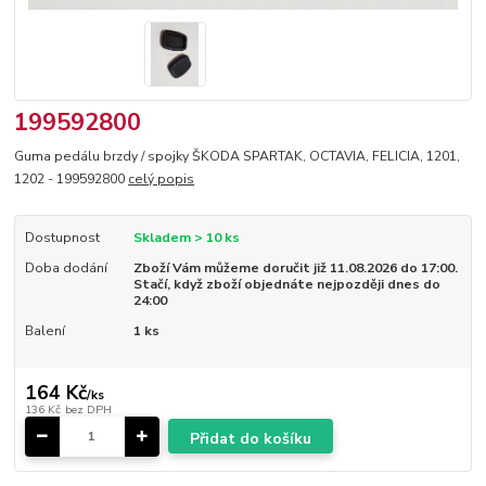
199592800
Guma pedálu brzdy / spojky ŠKODA SPARTAK, OCTAVIA, FELICIA, 1201,
1202 - 199592800
celý popis
Dostupnost
Skladem > 10 ks
Doba dodání
Zboží Vám můžeme doručit již 11.08.2026 do 17:00.
Stačí, když zboží objednáte nejpozději dnes do
24:00
Balení
1 ks
164 Kč
/
ks
136 Kč
bez DPH
Přidat do košíku