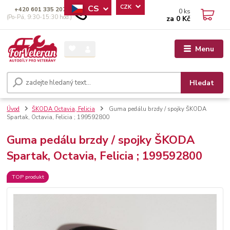
CS
CZK
+420 601 335 207
0
ks
(Po-Pá, 9:30-15:30 hod.)
za
0 Kč
Menu
Hledat
Úvod
ŠKODA Octavia, Felicia
Guma pedálu brzdy / spojky ŠKODA
Spartak, Octavia, Felicia ; 199592800
Guma pedálu brzdy / spojky ŠKODA
Spartak, Octavia, Felicia ; 199592800
TOP produkt