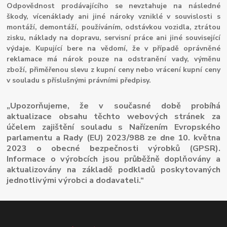
Odpovědnost prodávajícího se nevztahuje na následné
škody, vícenáklady ani jiné nároky vzniklé v souvislosti s
montáží, demontáží, používáním, odstávkou vozidla, ztrátou
zisku, náklady na dopravu, servisní práce ani jiné související
výdaje. Kupující bere na vědomí, že v případě oprávněné
reklamace má nárok pouze na odstranění vady, výměnu
zboží, přiměřenou slevu z kupní ceny nebo vrácení kupní ceny
v souladu s příslušnými právními předpisy.
„Upozorňujeme, že v současné době probíhá
aktualizace obsahu těchto webových stránek za
účelem zajištění souladu s Nařízením Evropského
parlamentu a Rady (EU) 2023/988 ze dne 10. května
2023 o obecné bezpečnosti výrobků (GPSR).
Informace o výrobcích jsou průběžně doplňovány a
aktualizovány na základě podkladů poskytovaných
jednotlivými výrobci a dodavateli.“