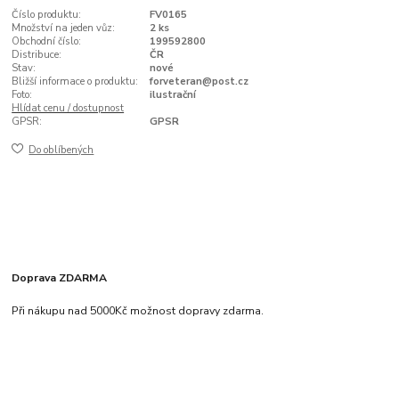
Číslo produktu:
FV0165
Množství na jeden vůz:
2 ks
Obchodní číslo:
199592800
Distribuce:
ČR
Stav:
nové
Bližší informace o produktu:
forveteran@post.cz
Foto:
ilustrační
Hlídat cenu / dostupnost
GPSR:
GPSR
Do oblíbených
Doprava ZDARMA
Při nákupu nad 5000Kč možnost dopravy zdarma.