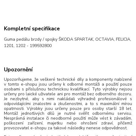
Kompletní specifikace
Guma pedálu brzdy / spojky ŠKODA SPARTAK, OCTAVIA, FELICIA,
1201, 1202 - 199592800
Upozornění
Upozorňujeme, že veškeré technické díly a komponenty nabízené
v tomto e-shopu jsou určeny k odborné montáži a použití pouze
osobami s příslušnou technickou kvalifikací. Tyto výrobky nejsou
určeny pro laické uživatele ani pro montáž bez odborného dozoru.
Je nezbytné, aby s nimi nakládali výhradně profesionálové s
odpovídajícími znalostmi a zkušenostmi, a to s maximální mírou
opatrnosti. Výrobky jsou určeny pouze pro osoby starší 18 let.
Montáž jednotlivých dílů je nutné svěřit odbornému servisu.
Nesprávná instalace či neodborné použití může vést k závadám,
poškození zařízení, majetku nebo ohrožení zdraví, přičemž
provozovatel e-shopu za takové následky nenese odpovědnost.