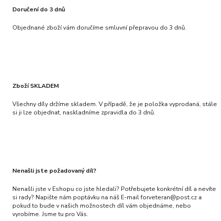
Doručení do 3 dnů
Objednané zboží vám doručíme smluvní přepravou do 3 dnů.
Zboží SKLADEM
Všechny díly držíme skladem. V případě, že je položka vyprodaná, stále
si ji lze objednat, naskladníme zpravidla do 3 dnů.
Nenašli jste požadovaný díl?
Nenašli jste v Eshopu co jste hledali? Potřebujete konkrétní díl a nevíte
si rady? Napište nám poptávku na náš E-mail forveteran@post.cz a
pokud to bude v našich možnostech díl vám objednáme, nebo
vyrobíme. Jsme tu pro Vás.