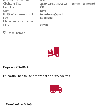
Množství na jeden vůz:
5 ks
Obchodní číslo:
2539-216, ATLAS 16" - 25mm - černobílé
Distribuce:
ČR
Stav:
nové
Bližší informace o produktu:
forveteran@post.cz
Foto:
ilustrační
Hlídat cenu / dostupnost
GPSR:
GPSR
Do oblíbených
Doprava ZDARMA
Při nákupu nad 5000Kč možnost dopravy zdarma.
Doručení do 3 dnů