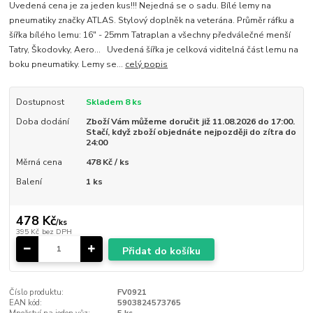
Uvedená cena je za jeden kus!!! Nejedná se o sadu. Bílé lemy na
pneumatiky značky ATLAS. Stylový doplněk na veterána. Průměr ráfku a
šířka bílého lemu: 16" - 25mm Tatraplan a všechny předválečné menší
Tatry, Škodovky, Aero... Uvedená šířka je celková viditelná část lemu na
boku pneumatiky. Lemy se...
celý popis
Dostupnost
Skladem 8 ks
Doba dodání
Zboží Vám můžeme doručit již 11.08.2026 do 17:00.
Stačí, když zboží objednáte nejpozději do zítra do
24:00
Měrná cena
478 Kč / ks
Balení
1 ks
478 Kč
/
ks
395 Kč
bez DPH
Přidat do košíku
Číslo produktu:
FV0921
EAN kód:
5903824573765