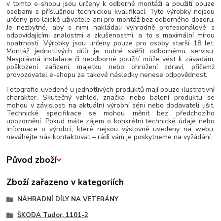
v tomto e-shopu jsou určeny k odborné montáži a použití pouze
osobami s příslušnou technickou kvalifikací. Tyto výrobky nejsou
určeny pro laické uživatele ani pro montáž bez odborného dozoru.
Je nezbytné, aby s nimi nakládali výhradně profesionálové s
odpovídajícími znalostmi a zkušenostmi, a to s maximální mírou
opatrnosti. Výrobky jsou určeny pouze pro osoby starší 18 let.
Montáž jednotlivých dílů je nutné svěřit odbornému servisu.
Nesprávná instalace či neodborné použití může vést k závadám,
poškození zařízení, majetku nebo ohrožení zdraví, přičemž
provozovatel e-shopu za takové následky nenese odpovědnost.
Fotografie uvedené u jednotlivých produktů mají pouze ilustrativní
charakter. Skutečný vzhled, značka nebo balení produktu se
mohou v závislosti na aktuální výrobní sérii nebo dodavateli lišit.
Technické specifikace se mohou měnit bez předchozího
upozornění. Pokud máte zájem o konkrétní technické údaje nebo
informace o výrobci, které nejsou výslovně uvedeny na webu,
neváhejte nás kontaktovat – rádi vám je poskytneme na vyžádání.
Původ zboží
Zboží zařazeno v kategoriích
NÁHRADNÍ DÍLY NA VETERÁNY
ŠKODA Tudor, 1101-2