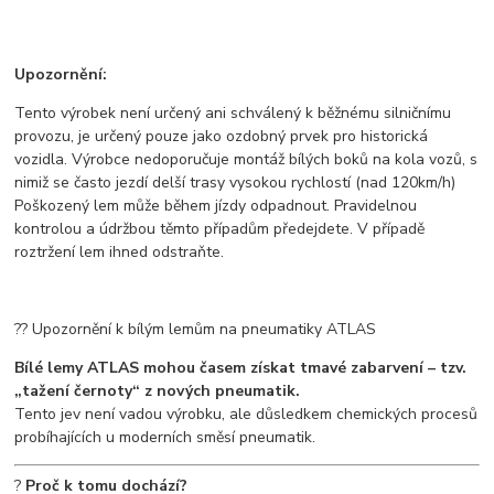
Upozornění:
Tento výrobek není určený ani schválený k běžnému silničnímu
provozu, je určený pouze jako ozdobný prvek pro historická
vozidla. Výrobce nedoporučuje montáž bílých boků na kola vozů, s
nimiž se často jezdí delší trasy vysokou rychlostí (nad 120km/h)
Poškozený lem může během jízdy odpadnout. Pravidelnou
kontrolou a údržbou těmto případům předejdete. V případě
roztržení lem ihned odstraňte.
?? Upozornění k bílým lemům na pneumatiky ATLAS
Bílé lemy ATLAS mohou časem získat tmavé zabarvení – tzv.
„tažení černoty“ z nových pneumatik.
Tento jev není vadou výrobku, ale důsledkem chemických procesů
probíhajících u moderních směsí pneumatik.
?
Proč k tomu dochází?