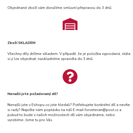
Objednané zboží vám doručíme smluvní přepravou do 3 dnů.
Zboží SKLADEM
Všechny díly držíme skladem. V případě, že je položka vyprodaná, stále
si ji lze objednat, naskladníme zpravidla do 3 dnů.
Nenašli jste požadovaný díl?
Nenašli jste v Eshopu co jste hledali? Potřebujete konkrétní díl a nevíte
si rady? Napište nám poptávku na náš E-mail forveteran@post.cz a
pokud to bude v našich možnostech díl vám objednáme, nebo
vyrobíme. Jsme tu pro Vás.