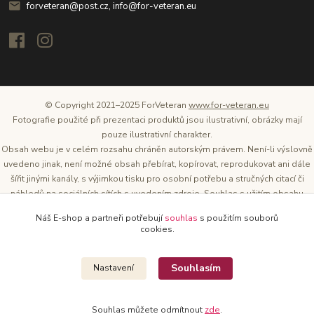
forveteran@post.cz, info@for-veteran.eu
© Copyright 2021–2025 ForVeteran
www.for-veteran.eu
Fotografie použité při prezentaci produktů jsou ilustrativní, obrázky mají
pouze ilustrativní charakter.
Obsah webu je v celém rozsahu chráněn autorským právem. Není-li výslovně
uvedeno jinak, není možné obsah přebírat, kopírovat, reprodukovat ani dále
šířit jinými kanály, s výjimkou tisku pro osobní potřebu a stručných citací či
náhledů na sociálních sítích s uvedením zdroje. Souhlas s užitím obsahu
musí být vždy písemný a lze o něj požádat. Vlastníkem a provozovatelem
Náš E-shop a partneři potřebují
souhlas
s použitím souborů
těchto webových stránek je Tomáš Oršel.
cookies.
Zdroj: Archiv společnosti ŠKODA AUTO
Souhlasím
Nastavení
Souhlas můžete odmítnout
zde
.