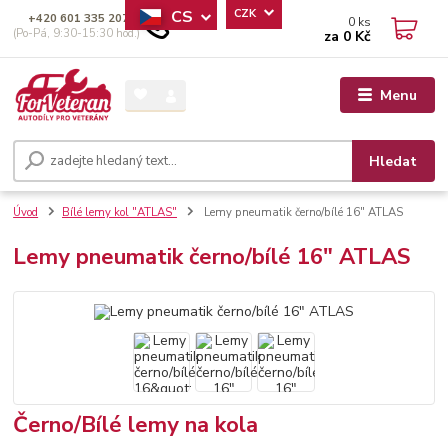
CS
CZK
+420 601 335 207
0
ks
(Po-Pá, 9:30-15:30 hod.)
za
0 Kč
Menu
Hledat
Úvod
Bílé lemy kol "ATLAS"
Lemy pneumatik černo/bílé 16" ATLAS
Lemy pneumatik černo/bílé 16" ATLAS
Černo/Bílé lemy na kola