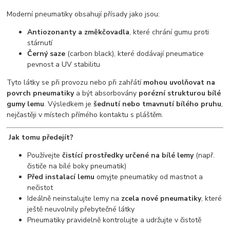
Moderní pneumatiky obsahují přísady jako jsou:
Antiozonanty a změkčovadla
, které chrání gumu proti
stárnutí
Černý saze
(carbon black), které dodávají pneumatice
pevnost a UV stabilitu
Tyto látky se při provozu nebo při zahřátí
mohou uvolňovat na
povrch pneumatiky
a být absorbovány
porézní strukturou bílé
gumy lemu
. Výsledkem je
šednutí nebo tmavnutí bílého pruhu
,
nejčastěji v místech přímého kontaktu s pláštěm.
Jak tomu předejít?
Používejte
čistící prostředky určené na bílé lemy
(např.
čističe na bílé boky pneumatik)
Před instalací lemu
omyjte pneumatiky od mastnot a
nečistot
Ideálně neinstalujte lemy na
zcela nové pneumatiky
, které
ještě neuvolnily přebytečné látky
Pneumatiky pravidelně kontrolujte a udržujte v čistotě