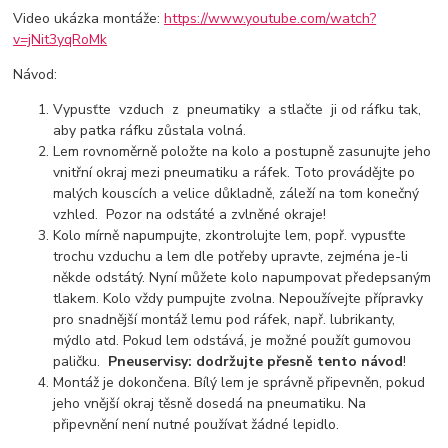
Video ukázka montáže:
https://www.youtube.com/watch?
v=jNit3yqRoMk
Návod:
Vypusťte vzduch z pneumatiky a stlačte ji od ráfku tak,
aby patka ráfku zůstala volná.
Lem rovnoměrně položte na kolo a postupně zasunujte jeho
vnitřní okraj mezi pneumatiku a ráfek. Toto provádějte po
malých kouscích a velice důkladně, záleží na tom konečný
vzhled. Pozor na odstáté a zvlněné okraje!
Kolo mírně napumpujte, zkontrolujte lem, popř. vypusťte
trochu vzduchu a lem dle potřeby upravte, zejména je-li
někde odstátý. Nyní můžete kolo napumpovat předepsaným
tlakem. Kolo vždy pumpujte zvolna. Nepoužívejte přípravky
pro snadnější montáž lemu pod ráfek, např. lubrikanty,
mýdlo atd. Pokud lem odstává, je možné použít gumovou
paličku.
Pneuservisy: dodržujte přesně tento návod
!
Montáž je dokončena. Bílý lem je správně připevněn, pokud
jeho vnější okraj těsně dosedá na pneumatiku. Na
připevnění není nutné používat žádné lepidlo.