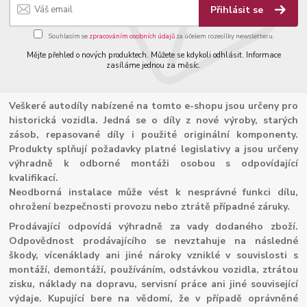
Přihlásit se
Souhlasím se
zpracováním osobních údajů
za účelem rozesílky newsletteru.
Mějte přehled o nových produktech. Můžete se kdykoli odhlásit. Informace
zasíláme jednou za měsíc.
Veškeré autodíly nabízené na tomto e-shopu jsou určeny pro
historická vozidla. Jedná se o díly z nové výroby, starých
zásob, repasované díly i použité originální komponenty.
Produkty splňují požadavky platné legislativy a jsou určeny
výhradně k odborné montáži osobou s odpovídající
kvalifikací.
Neodborná instalace může vést k nesprávné funkci dílu,
ohrožení bezpečnosti provozu nebo ztrátě případné záruky.
Prodávající odpovídá výhradně za vady dodaného zboží.
Odpovědnost prodávajícího se nevztahuje na následné
škody, vícenáklady ani jiné nároky vzniklé v souvislosti s
montáží, demontáží, používáním, odstávkou vozidla, ztrátou
zisku, náklady na dopravu, servisní práce ani jiné související
výdaje. Kupující bere na vědomí, že v případě oprávněné