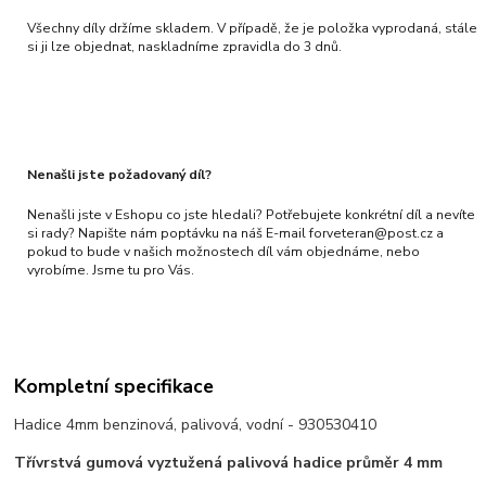
Všechny díly držíme skladem. V případě, že je položka vyprodaná, stále
si ji lze objednat, naskladníme zpravidla do 3 dnů.
Nenašli jste požadovaný díl?
Nenašli jste v Eshopu co jste hledali? Potřebujete konkrétní díl a nevíte
si rady? Napište nám poptávku na náš E-mail forveteran@post.cz a
pokud to bude v našich možnostech díl vám objednáme, nebo
vyrobíme. Jsme tu pro Vás.
Kompletní specifikace
Hadice 4mm benzinová, palivová, vodní - 930530410
Třívrstvá gumová vyztužená palivová hadice průměr 4 mm