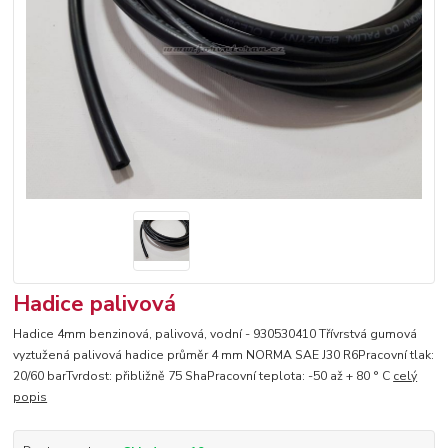
Hadice palivová
Hadice 4mm benzinová, palivová, vodní - 930530410 Třívrstvá gumová
vyztužená palivová hadice průměr 4 mm NORMA SAE J30 R6Pracovní tlak:
20/60 barTvrdost: přibližně 75 ShaPracovní teplota: -50 až + 80 ° C
celý
popis