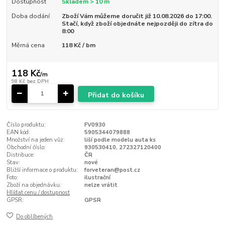
Dostupnost
Skladem > 10 m
Doba dodání
Zboží Vám můžeme doručit již 10.08.2026 do 17:00.
Stačí, když zboží objednáte nejpozději do zítra do
8:00
Měrná cena
118 Kč / bm
118 Kč
/
m
98 Kč
bez DPH
Přidat do košíku
Číslo produktu:
FV0930
EAN kód:
5905344079888
Množství na jeden vůz:
liší podle modelu auta ks
Obchodní číslo:
930530410, 272327120400
Distribuce:
ČR
Stav:
nové
Bližší informace o produktu:
forveteran@post.cz
Foto:
ilustrační
Zboží na objednávku:
nelze vrátit
Hlídat cenu / dostupnost
GPSR:
GPSR
Do oblíbených