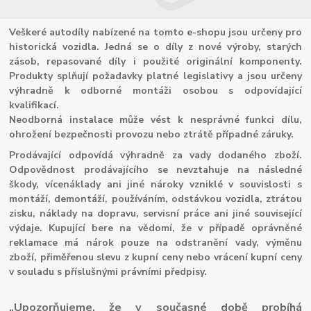
Veškeré autodíly nabízené na tomto e-shopu jsou určeny pro
historická vozidla. Jedná se o díly z nové výroby, starých
zásob, repasované díly i použité originální komponenty.
Produkty splňují požadavky platné legislativy a jsou určeny
výhradně k odborné montáži osobou s odpovídající
kvalifikací.
Neodborná instalace může vést k nesprávné funkci dílu,
ohrožení bezpečnosti provozu nebo ztrátě případné záruky.
Prodávající odpovídá výhradně za vady dodaného zboží.
Odpovědnost prodávajícího se nevztahuje na následné
škody, vícenáklady ani jiné nároky vzniklé v souvislosti s
montáží, demontáží, používáním, odstávkou vozidla, ztrátou
zisku, náklady na dopravu, servisní práce ani jiné související
výdaje. Kupující bere na vědomí, že v případě oprávněné
reklamace má nárok pouze na odstranění vady, výměnu
zboží, přiměřenou slevu z kupní ceny nebo vrácení kupní ceny
v souladu s příslušnými právními předpisy.
„Upozorňujeme, že v současné době probíhá