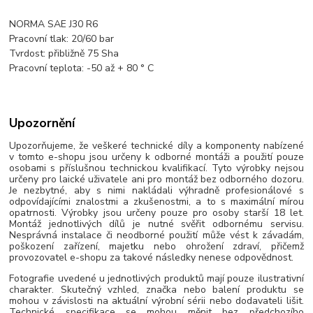
NORMA SAE J30 R6
Pracovní tlak: 20/60 bar
Tvrdost: přibližně 75 Sha
Pracovní teplota: -50 až + 80 ° C
Upozornění
Upozorňujeme, že veškeré technické díly a komponenty nabízené
v tomto e-shopu jsou určeny k odborné montáži a použití pouze
osobami s příslušnou technickou kvalifikací. Tyto výrobky nejsou
určeny pro laické uživatele ani pro montáž bez odborného dozoru.
Je nezbytné, aby s nimi nakládali výhradně profesionálové s
odpovídajícími znalostmi a zkušenostmi, a to s maximální mírou
opatrnosti. Výrobky jsou určeny pouze pro osoby starší 18 let.
Montáž jednotlivých dílů je nutné svěřit odbornému servisu.
Nesprávná instalace či neodborné použití může vést k závadám,
poškození zařízení, majetku nebo ohrožení zdraví, přičemž
provozovatel e-shopu za takové následky nenese odpovědnost.
Fotografie uvedené u jednotlivých produktů mají pouze ilustrativní
charakter. Skutečný vzhled, značka nebo balení produktu se
mohou v závislosti na aktuální výrobní sérii nebo dodavateli lišit.
Technické specifikace se mohou měnit bez předchozího