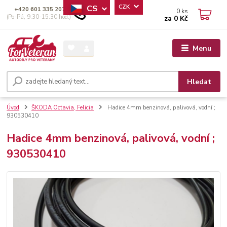
CS
CZK
+420 601 335 207
0
ks
(Po-Pá, 9:30-15:30 hod.)
za
0 Kč
Menu
Hledat
Úvod
ŠKODA Octavia, Felicia
Hadice 4mm benzinová, palivová, vodní ;
930530410
Hadice 4mm benzinová, palivová, vodní ;
930530410