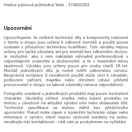
Hadice palivová průhledná 5mm - 374601003
Upozornění
Upozorňujeme, že veškeré technické díly a komponenty nabízené
v tomto e-shopu jsou určeny k odborné montáži a použití pouze
osobami s příslušnou technickou kvalifikací. Tyto výrobky nejsou
určeny pro laické uživatele ani pro montáž bez odborného dozoru.
Je nezbytné, aby s nimi nakládali výhradně profesionálové s
odpovídajícími znalostmi a zkušenostmi, a to s maximální mírou
opatrnosti. Výrobky jsou určeny pouze pro osoby starší 18 let.
Montáž jednotlivých dílů je nutné svěřit odbornému servisu.
Nesprávná instalace či neodborné použití může vést k závadám,
poškození zařízení, majetku nebo ohrožení zdraví, přičemž
provozovatel e-shopu za takové následky nenese odpovědnost.
Fotografie uvedené u jednotlivých produktů mají pouze ilustrativní
charakter. Skutečný vzhled, značka nebo balení produktu se
mohou v závislosti na aktuální výrobní sérii nebo dodavateli lišit.
Technické specifikace se mohou měnit bez předchozího
upozornění. Pokud máte zájem o konkrétní technické údaje nebo
informace o výrobci, které nejsou výslovně uvedeny na webu,
neváhejte nás kontaktovat – rádi vám je poskytneme na vyžádání.