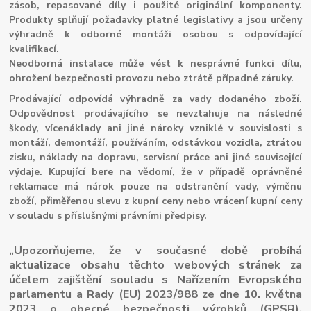
zásob, repasované díly i použité originální komponenty.
Produkty splňují požadavky platné legislativy a jsou určeny
výhradně k odborné montáži osobou s odpovídající
kvalifikací.
Neodborná instalace může vést k nesprávné funkci dílu,
ohrožení bezpečnosti provozu nebo ztrátě případné záruky.
Prodávající odpovídá výhradně za vady dodaného zboží.
Odpovědnost prodávajícího se nevztahuje na následné
škody, vícenáklady ani jiné nároky vzniklé v souvislosti s
montáží, demontáží, používáním, odstávkou vozidla, ztrátou
zisku, náklady na dopravu, servisní práce ani jiné související
výdaje. Kupující bere na vědomí, že v případě oprávněné
reklamace má nárok pouze na odstranění vady, výměnu
zboží, přiměřenou slevu z kupní ceny nebo vrácení kupní ceny
v souladu s příslušnými právními předpisy.
„Upozorňujeme, že v současné době probíhá
aktualizace obsahu těchto webových stránek za
účelem zajištění souladu s Nařízením Evropského
parlamentu a Rady (EU) 2023/988 ze dne 10. května
2023 o obecné bezpečnosti výrobků (GPSR).