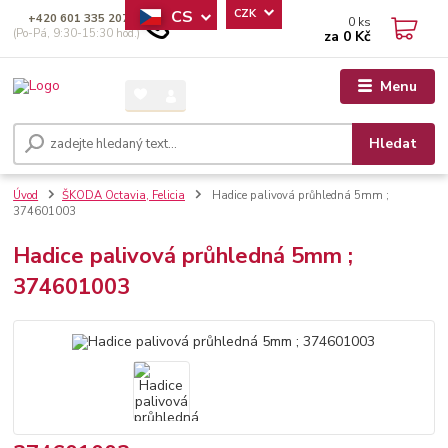
CS
CZK
+420 601 335 207
0
ks
(Po-Pá, 9:30-15:30 hod.)
za
0 Kč
Menu
Hledat
Úvod
ŠKODA Octavia, Felicia
Hadice palivová průhledná 5mm ;
374601003
Hadice palivová průhledná 5mm ;
374601003