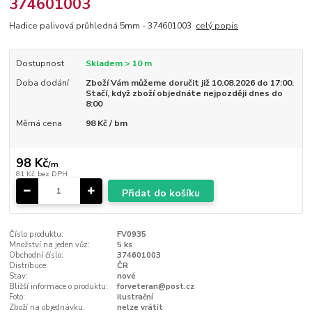
374601003
Hadice palivová průhledná 5mm - 374601003
celý popis
Dostupnost
Skladem > 10 m
Doba dodání
Zboží Vám můžeme doručit již 10.08.2026 do 17:00.
Stačí, když zboží objednáte nejpozději dnes do
8:00
Měrná cena
98 Kč / bm
98 Kč
/
m
81 Kč
bez DPH
Přidat do košíku
Číslo produktu:
FV0935
Množství na jeden vůz:
5 ks
Obchodní číslo:
374601003
Distribuce:
ČR
Stav:
nové
Bližší informace o produktu:
forveteran@post.cz
Foto:
ilustrační
Zboží na objednávku:
nelze vrátit