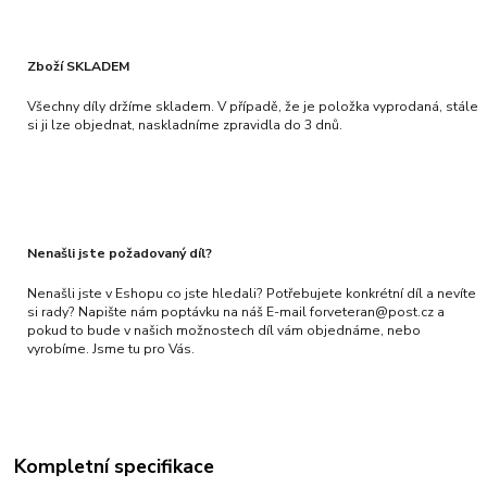
Zboží SKLADEM
Všechny díly držíme skladem. V případě, že je položka vyprodaná, stále
si ji lze objednat, naskladníme zpravidla do 3 dnů.
Nenašli jste požadovaný díl?
Nenašli jste v Eshopu co jste hledali? Potřebujete konkrétní díl a nevíte
si rady? Napište nám poptávku na náš E-mail forveteran@post.cz a
pokud to bude v našich možnostech díl vám objednáme, nebo
vyrobíme. Jsme tu pro Vás.
Kompletní specifikace