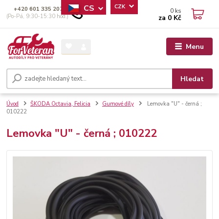
CS
CZK
+420 601 335 207
0
ks
(Po-Pá, 9:30-15:30 hod.)
za
0 Kč
Menu
Hledat
Úvod
ŠKODA Octavia, Felicia
Gumové díly
Lemovka "U" - černá ;
010222
Lemovka "U" - černá ; 010222