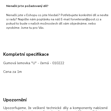
Nenašli jste požadovaný díl?
Nenašli jste v Eshopu co jste hledali? Potřebujete konkrétní díl a nevíte
si rady? Napište nám poptávku na náš E-mail forveteran@post.cz a
pokud to bude v našich možnostech díl vám objednáme, nebo
vyrobíme. Jsme tu pro Vás.
Kompletní specifikace
Gumová lemovka "U" - černá - 010222
Cena za 1m
Upozornění
Upozorňujeme, že veškeré technické díly a komponenty nabízené