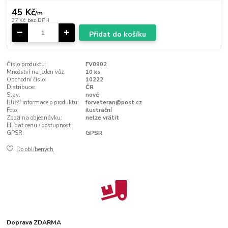
45 Kč
/
m
37 Kč
bez DPH
Přidat do košíku
Číslo produktu:
FV0902
Množství na jeden vůz:
10 ks
Obchodní číslo:
10222
Distribuce:
ČR
Stav:
nové
Bližší informace o produktu:
forveteran@post.cz
Foto:
ilustrační
Zboží na objednávku:
nelze vrátit
Hlídat cenu / dostupnost
GPSR:
GPSR
Do oblíbených
Doprava ZDARMA