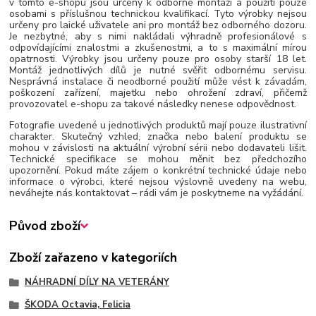
v tomto e-shopu jsou určeny k odborné montáži a použití pouze
osobami s příslušnou technickou kvalifikací. Tyto výrobky nejsou
určeny pro laické uživatele ani pro montáž bez odborného dozoru.
Je nezbytné, aby s nimi nakládali výhradně profesionálové s
odpovídajícími znalostmi a zkušenostmi, a to s maximální mírou
opatrnosti. Výrobky jsou určeny pouze pro osoby starší 18 let.
Montáž jednotlivých dílů je nutné svěřit odbornému servisu.
Nesprávná instalace či neodborné použití může vést k závadám,
poškození zařízení, majetku nebo ohrožení zdraví, přičemž
provozovatel e-shopu za takové následky nenese odpovědnost.
Fotografie uvedené u jednotlivých produktů mají pouze ilustrativní
charakter. Skutečný vzhled, značka nebo balení produktu se
mohou v závislosti na aktuální výrobní sérii nebo dodavateli lišit.
Technické specifikace se mohou měnit bez předchozího
upozornění. Pokud máte zájem o konkrétní technické údaje nebo
informace o výrobci, které nejsou výslovně uvedeny na webu,
neváhejte nás kontaktovat – rádi vám je poskytneme na vyžádání.
Původ zboží
Zboží zařazeno v kategoriích
NÁHRADNÍ DÍLY NA VETERÁNY
ŠKODA Octavia, Felicia