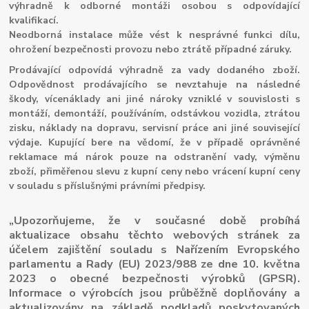
výhradně k odborné montáži osobou s odpovídající
kvalifikací.
Neodborná instalace může vést k nesprávné funkci dílu,
ohrožení bezpečnosti provozu nebo ztrátě případné záruky.
Prodávající odpovídá výhradně za vady dodaného zboží.
Odpovědnost prodávajícího se nevztahuje na následné
škody, vícenáklady ani jiné nároky vzniklé v souvislosti s
montáží, demontáží, používáním, odstávkou vozidla, ztrátou
zisku, náklady na dopravu, servisní práce ani jiné související
výdaje. Kupující bere na vědomí, že v případě oprávněné
reklamace má nárok pouze na odstranění vady, výměnu
zboží, přiměřenou slevu z kupní ceny nebo vrácení kupní ceny
v souladu s příslušnými právními předpisy.
„Upozorňujeme, že v současné době probíhá
aktualizace obsahu těchto webových stránek za
účelem zajištění souladu s Nařízením Evropského
parlamentu a Rady (EU) 2023/988 ze dne 10. května
2023 o obecné bezpečnosti výrobků (GPSR).
Informace o výrobcích jsou průběžně doplňovány a
aktualizovány na základě podkladů poskytovaných