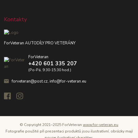
Kontakty
ForVeteran AUTODÍLY PRO VETERÁNY
ForVeteran
+420 601 335 207
(Po-Pá, 9:30-15:30 hod.)
forveteran@post.cz, info@for-veteran.eu
© Copyright 2021–2025 ForVeteran
www.for-veteran.eu
Fotografie použité při prezentaci produktů jsou ilustrativní, obrázky mají
pouze ilustrativní charakter.