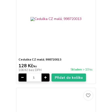
Cedulka CZ malá; 998720013
128 Kč
/
ks
Skladem > 10 ks
106 Kč
bez DPH
Přidat do košíku