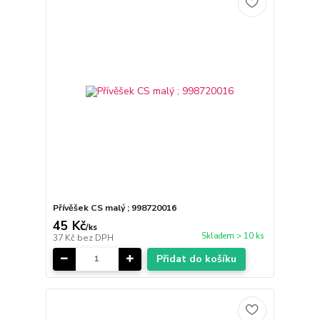
Přívěšek CS malý ; 998720016
45 Kč
/
ks
Skladem > 10 ks
37 Kč
bez DPH
Přidat do košíku