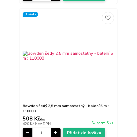
Novinka
Bowden šedý 2,5 mm samostatný - balení 5 m ;
110008
508 Kč
/
ks
Skladem 6 ks
420 Kč
bez DPH
Přidat do košíku