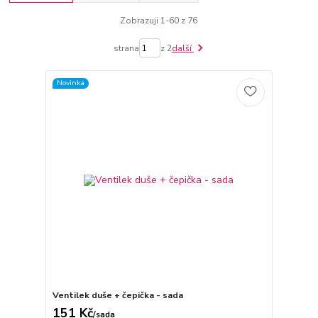
Zobrazuji 1-60 z 76
strana
z 2
další
Novinka
Ventilek duše + čepička - sada
151 Kč
/
sada