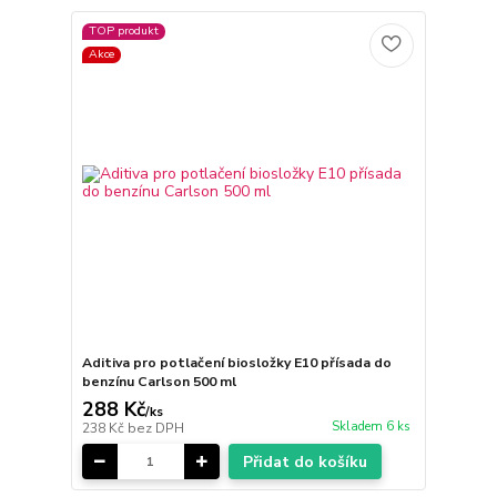
TOP produkt
Akce
Aditiva pro potlačení biosložky E10 přísada do
benzínu Carlson 500 ml
288 Kč
/
ks
Skladem 6 ks
238 Kč
bez DPH
Přidat do košíku