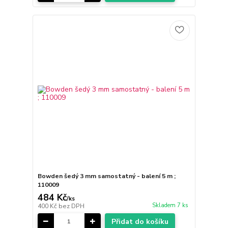
Bowden šedý 3 mm samostatný - balení 5 m ;
110009
484 Kč
/
ks
Skladem 7 ks
400 Kč
bez DPH
Přidat do košíku