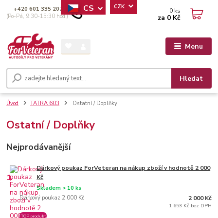
CS
CZK
+420 601 335 207
0
ks
(Po-Pá, 9:30-15:30 hod.)
za
0 Kč
Menu
Hledat
Úvod
TATRA 603
Ostatní / Doplňky
Ostatní / Doplňky
Nejprodávanější
Dárkový poukaz ForVeteran na nákup zboží v hodnotě 2 000
1.
Kč
Skladem > 10 ks
Dárkový poukaz 2 000 Kč
2 000 Kč
1 653 Kč bez DPH
TOP produkt