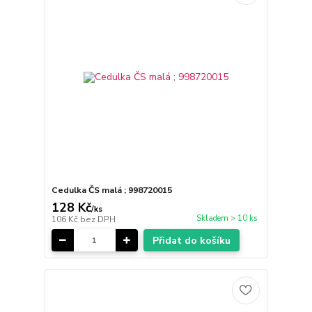
Cedulka ČS malá ; 998720015
128 Kč
/
ks
Skladem > 10 ks
106 Kč
bez DPH
Přidat do košíku