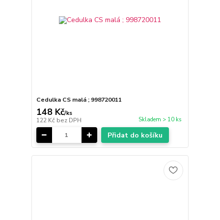
Cedulka CS malá ; 998720011
148 Kč
/
ks
Skladem > 10 ks
122 Kč
bez DPH
Přidat do košíku