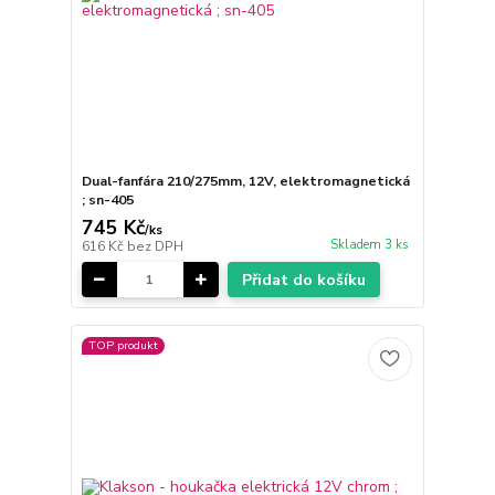
Dual-fanfára 210/275mm, 12V, elektromagnetická
; sn-405
745 Kč
/
ks
Skladem 3 ks
616 Kč
bez DPH
Přidat do košíku
TOP produkt