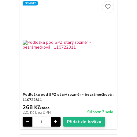
Novinka
Podložka pod SPZ starý rozměr - bezrámečková ;
110722311
268 Kč
/
sada
Skladem 7 sada
221 Kč
bez DPH
Přidat do košíku