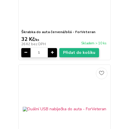
Škrabka do auta červená/bílá - ForVeteran
32 Kč
/
ks
Skladem > 10 ks
26 Kč
bez DPH
Přidat do košíku