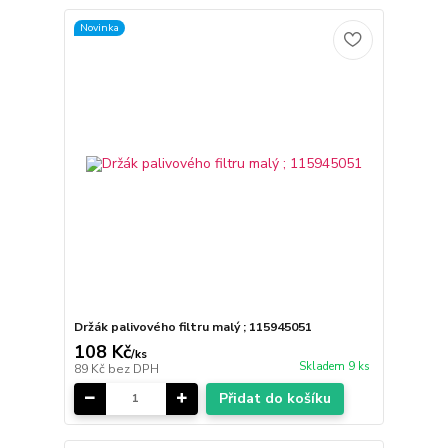
Novinka
Držák palivového filtru malý ; 115945051
108 Kč
/
ks
Skladem 9 ks
89 Kč
bez DPH
Přidat do košíku