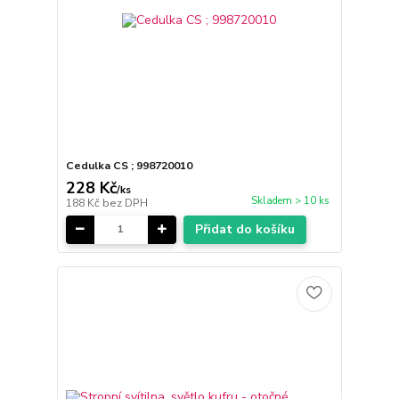
Cedulka CS ; 998720010
228 Kč
/
ks
Skladem > 10 ks
188 Kč
bez DPH
Přidat do košíku