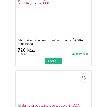
Stropní svítilna, světlo kufru - otočné ŠKODA ;
360923000
726 Kč
/
ks
Skladem 8 ks
600 Kč
bez DPH
Detail