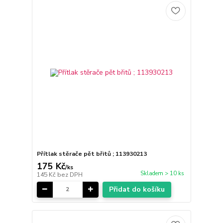
Přítlak stěrače pět břitů ; 113930213
175 Kč
/
ks
Skladem > 10 ks
145 Kč
bez DPH
Přidat do košíku