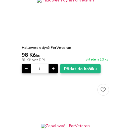
Halloween dýně ForVeteran
98 Kč
/
ks
Skladem 10 ks
81 Kč
bez DPH
Přidat do košíku