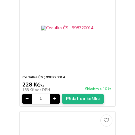
Cedulka ČS ; 998720014
228 Kč
/
ks
Skladem > 10 ks
188 Kč
bez DPH
Přidat do košíku