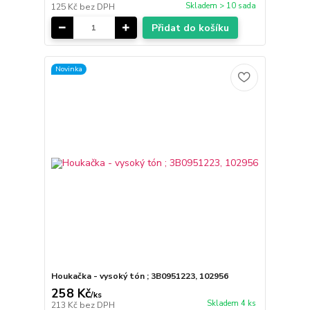
Skladem > 10 sada
125 Kč
bez DPH
Přidat do košíku
Novinka
Houkačka - vysoký tón ; 3B0951223, 102956
258 Kč
/
ks
Skladem 4 ks
213 Kč
bez DPH