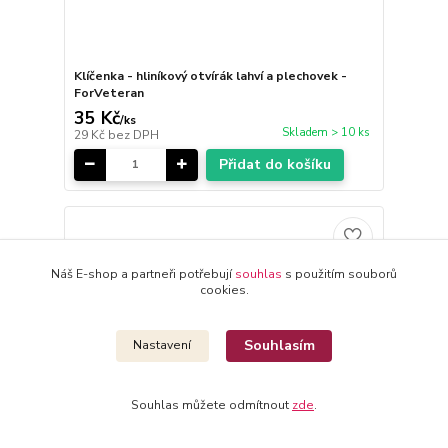
Klíčenka - hliníkový otvírák lahví a plechovek -
ForVeteran
35 Kč
/
ks
Skladem > 10 ks
29 Kč
bez DPH
Přidat do košíku
Náš E-shop a partneři potřebují
souhlas
s použitím souborů
cookies.
Souhlasím
Nastavení
Souhlas můžete odmítnout
zde
.