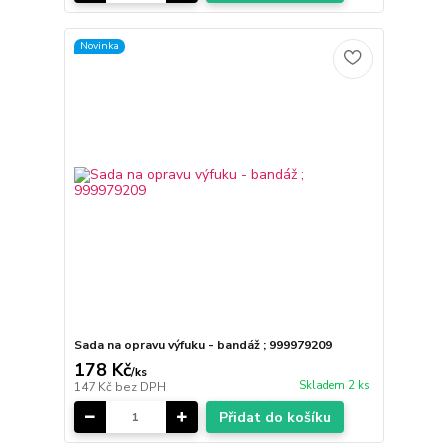
Novinka
Sada na opravu výfuku - bandáž ; 999979209
178 Kč
/
ks
Skladem 2 ks
147 Kč
bez DPH
Přidat do košíku