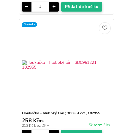
Přidat do košíku
Novinka
Houkačka - hluboký tón ; 3B0951221, 102955
258 Kč
/
ks
Skladem 3 ks
213 Kč
bez DPH