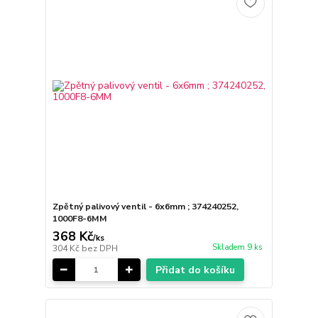
Zpětný palivový ventil - 6x6mm ; 374240252,
1000F8-6MM
368 Kč
/
ks
Skladem 9 ks
304 Kč
bez DPH
Přidat do košíku