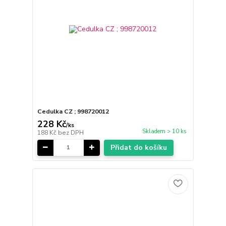
Cedulka CZ ; 998720012
228 Kč
/
ks
Skladem > 10 ks
188 Kč
bez DPH
Přidat do košíku