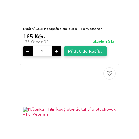
Duální USB nabíječka do auta - ForVeteran
165 Kč
/
ks
Skladem 9 ks
136 Kč
bez DPH
Přidat do košíku