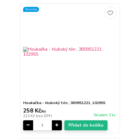
Novinka
Houkačka - hluboký tón ; 3B0951221, 102955
258 Kč
/
ks
Skladem 3 ks
213 Kč
bez DPH
Přidat do košíku