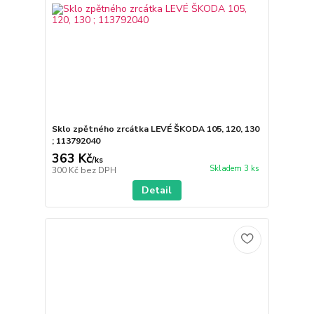
Sklo zpětného zrcátka LEVÉ ŠKODA 105, 120, 130
; 113792040
363 Kč
/
ks
Skladem 3 ks
300 Kč
bez DPH
Detail