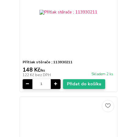
Přítlak stěrače ; 113930211
148 Kč
/
ks
Skladem 2 ks
122 Kč
bez DPH
Přidat do košíku