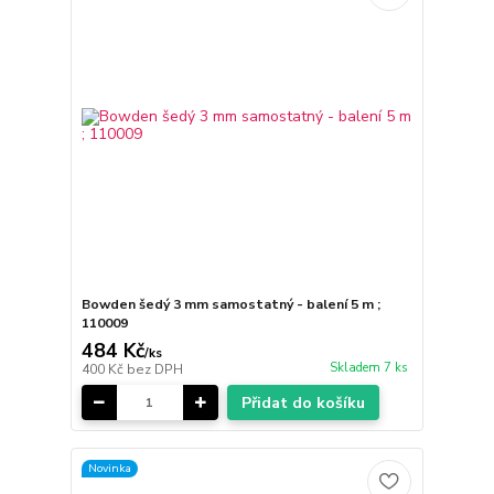
Bowden šedý 3 mm samostatný - balení 5 m ;
110009
484 Kč
/
ks
Skladem 7 ks
400 Kč
bez DPH
Přidat do košíku
Novinka