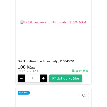
Držák palivového filtru malý ; 115945051
108 Kč
/
ks
Skladem 9 ks
89 Kč
bez DPH
Přidat do košíku
Novinka