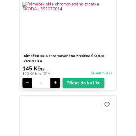
Rámeček skla chromovaného zrcátka ŠKODA ;
392070014
145 Kč
/
ks
Skladem 8 ks
120 Kč
bez DPH
Přidat do košíku