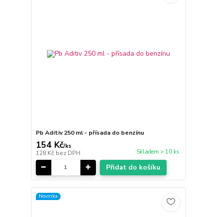
Pb Aditiv 250 ml - přísada do benzínu
154 Kč
/
ks
Skladem > 10 ks
128 Kč
bez DPH
Přidat do košíku
Novinka