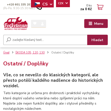
CS
CZK
+420 601 335 207
0
ks
(Po-Pá, 9:30-15:30 hod.)
za
0 Kč
Menu
Hledat
Úvod
ŠKODA 105, 120, 130
Ostatní / Doplňky
Ostatní / Doplňky
Vše, co se nevešlo do klasických kategorií, ale
přesto potěší každého nadšence do historických
vozidel.
Tato kategorie je určena pro drobnosti i praktické vychytávky,
které doplní vašeho veterána nebo zpříjemní práci na něm.
Najdete zde nejen funkční doplňky, ale i stylové předměty s
nostalgickým nádechem.