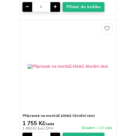
Přidat do košíku
Přípravek na montáž klínků těsnění skel
1 755 Kč
/
sada
Skladem > 10 sada
1 450 Kč
bez DPH