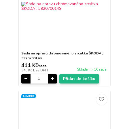
Sada na opravu chromovaného zrcátka ŠKODA ;
392070014S
411 Kč
/
sada
Skladem > 10 sada
340 Kč
bez DPH
Přidat do košíku
Novinka