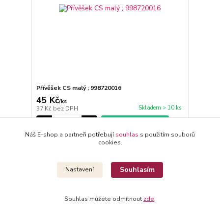
Přívěšek CS malý ; 998720016
45 Kč
/
ks
Skladem > 10 ks
37 Kč
bez DPH
Přidat do košíku
Náš E-shop a partneři potřebují
souhlas
s použitím souborů
cookies.
Souhlasím
Nastavení
Souhlas můžete odmítnout
zde
.