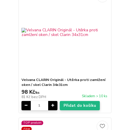
Velvana CLARIN Originál - Utěrka proti zamlžení
oken / skel Clarin 34x31cm
98 Kč
/
ks
Skladem > 10 ks
81 Kč
bez DPH
Přidat do košíku
TOP produkt
Akce