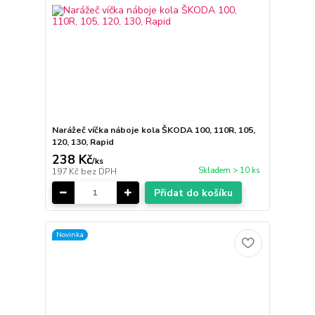
Narážeč víčka náboje kola ŠKODA 100, 110R, 105,
120, 130, Rapid
238 Kč
/
ks
Skladem > 10 ks
197 Kč
bez DPH
Přidat do košíku
Novinka