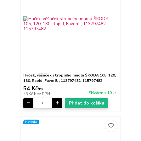
Háček, věšáček stropního madla ŠKODA 105, 120,
130, Rapid, Favorit ; 113797482, 115797482
54 Kč
/
ks
Skladem > 10 ks
45 Kč
bez DPH
Přidat do košíku
Novinka