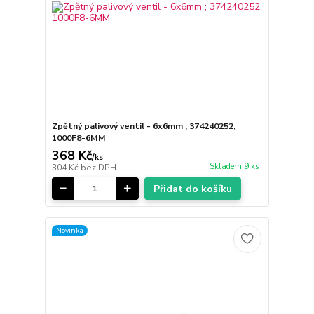
Zpětný palivový ventil - 6x6mm ; 374240252,
1000F8-6MM
368 Kč
/
ks
Skladem 9 ks
304 Kč
bez DPH
Přidat do košíku
Novinka