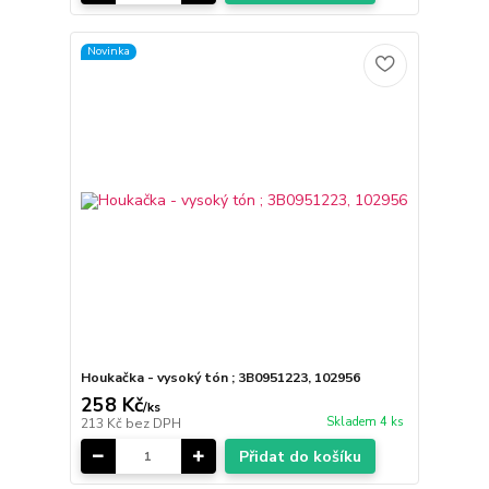
Novinka
Houkačka - vysoký tón ; 3B0951223, 102956
258 Kč
/
ks
Skladem 4 ks
213 Kč
bez DPH
Přidat do košíku