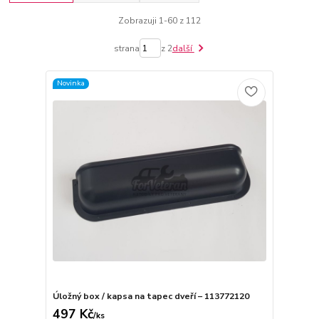
Zobrazuji 1-60 z 112
strana
z 2
další
Novinka
Úložný box / kapsa na tapec dveří – 113772120
497 Kč
/
ks