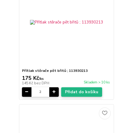
Přítlak stěrače pět břitů ; 113930213
175 Kč
/
ks
Skladem > 10 ks
145 Kč
bez DPH
Přidat do košíku