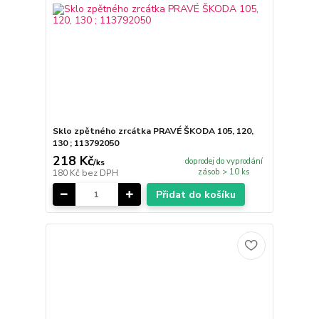
Sklo zpětného zrcátka PRAVÉ ŠKODA 105, 120,
130 ; 113792050
218 Kč
doprodej do vyprodání
/
ks
zásob > 10 ks
180 Kč
bez DPH
Přidat do košíku