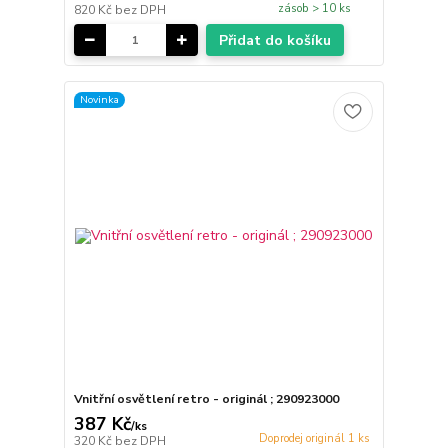
zásob > 10 ks
820 Kč
bez DPH
Přidat do košíku
Novinka
Vnitřní osvětlení retro - originál ; 290923000
387 Kč
/
ks
Doprodej originál 1 ks
320 Kč
bez DPH