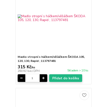
Madlo stropní s háčkem/věšáčkem ŠKODA 105,
120, 130, Rapid ; 113797481
315 Kč
/
ks
Skladem > 10 ks
260 Kč
bez DPH
Přidat do košíku