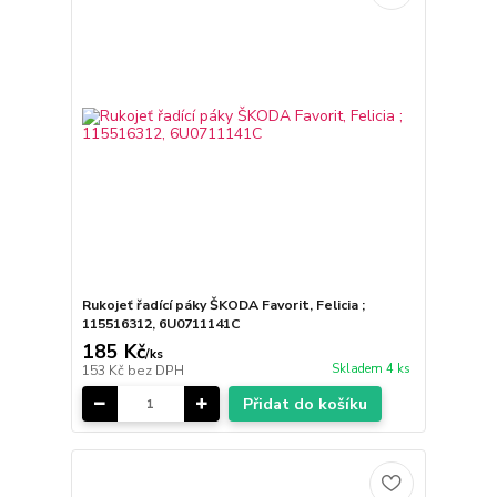
Rukojeť řadící páky ŠKODA Favorit, Felicia ;
115516312, 6U0711141C
185 Kč
/
ks
Skladem 4 ks
153 Kč
bez DPH
Přidat do košíku