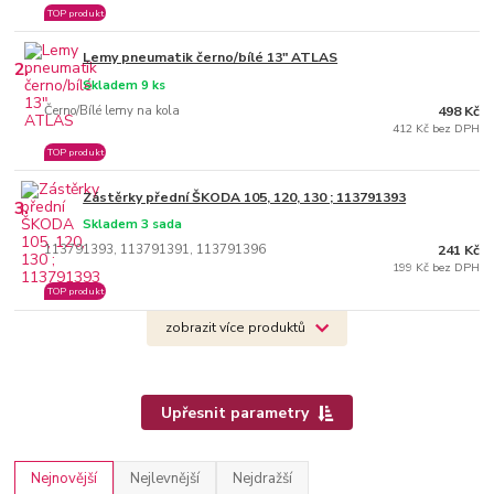
TOP produkt
Lemy pneumatik černo/bílé 13" ATLAS
2.
Skladem 9 ks
Černo/Bílé lemy na kola
498 Kč
412 Kč bez DPH
TOP produkt
Zástěrky přední ŠKODA 105, 120, 130 ; 113791393
3.
Skladem 3 sada
113791393, 113791391, 113791396
241 Kč
199 Kč bez DPH
TOP produkt
zobrazit více produktů
Upřesnit parametry
Nejnovější
Nejlevnější
Nejdražší