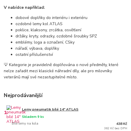
V nabídce například:
dobové doplňky do interiéru i exteriéru
ozdobné lemy kol ATLAS
poklice, klaksony, zrcátka, osvětlení
držáky, kryty, odrazky, ozdobné šroubky SPZ
emblémy, loga a označení, CSky
nářadí, výbava, doplňky
ostatní příslušenství
💡 Kategorie je pravidelně doplňována o nové předměty, které
nelze zařadit mezi klasické náhradní díly, ale pro milovníky
veteránů mají své nezastupitelné místo.
Nejprodávanější
Lemy pneumatik bílé 14" ATLAS
1.
Skladem 9 ks
Bílé lemy na kola
438 Kč
362 Kč bez DPH