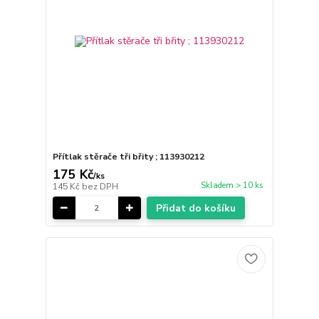
Přítlak stěrače tři břity ; 113930212
175 Kč
/
ks
Skladem > 10 ks
145 Kč
bez DPH
Přidat do košíku