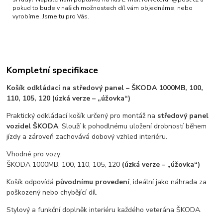
pokud to bude v našich možnostech díl vám objednáme, nebo
vyrobíme. Jsme tu pro Vás.
Kompletní specifikace
Košík odkládací na středový panel – ŠKODA 1000MB, 100,
110, 105, 120 (úzká verze – „úžovka“)
Praktický odkládací košík určený pro montáž na
středový panel
vozidel ŠKODA
. Slouží k pohodlnému uložení drobností během
jízdy a zároveň zachovává dobový vzhled interiéru.
Vhodné pro vozy:
ŠKODA 1000MB, 100, 110, 105, 120
(úzká verze – „úžovka“)
Košík odpovídá
původnímu provedení
, ideální jako náhrada za
poškozený nebo chybějící díl.
Stylový a funkční doplněk interiéru každého veterána ŠKODA.