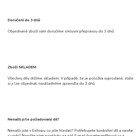
Doručení do 3 dnů
Objednané zboží vám doručíme smluvní přepravou do 3 dnů.
Zboží SKLADEM
Všechny díly držíme skladem. V případě, že je položka vyprodaná, stále
si ji lze objednat, naskladníme zpravidla do 3 dnů.
Nenašli jste požadovaný díl?
Nenašli jste v Eshopu co jste hledali? Potřebujete konkrétní díl a nevíte
si rady? Napište nám poptávku na náš E-mail forveteran@post.cz a