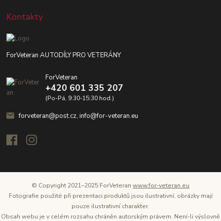
Kontakty
ForVeteran AUTODÍLY PRO VETERÁNY
ForVeteran
+420 601 335 207
(Po-Pá, 9:30-15:30 hod.)
forveteran@post.cz, info@for-veteran.eu
© Copyright 2021–2025 ForVeteran
www.for-veteran.eu
Fotografie použité při prezentaci produktů jsou ilustrativní, obrázky mají
pouze ilustrativní charakter.
Obsah webu je v celém rozsahu chráněn autorským právem. Není-li výslovně