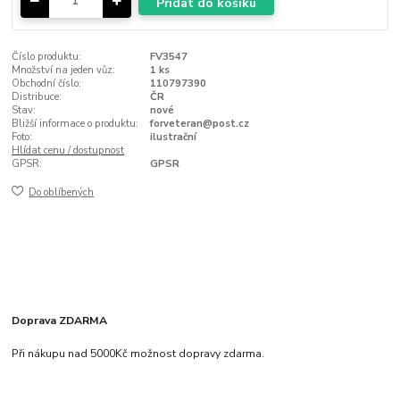
Přidat do košíku
Číslo produktu:
FV3547
Množství na jeden vůz:
1 ks
Obchodní číslo:
110797390
Distribuce:
ČR
Stav:
nové
Bližší informace o produktu:
forveteran@post.cz
Foto:
ilustrační
Hlídat cenu / dostupnost
GPSR:
GPSR
Do oblíbených
Doprava ZDARMA
Při nákupu nad 5000Kč možnost dopravy zdarma.