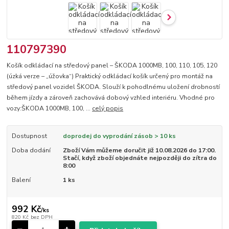
110797390
Košík odkládací na středový panel – ŠKODA 1000MB, 100, 110, 105, 120
(úzká verze – „úžovka“) Praktický odkládací košík určený pro montáž na
středový panel vozidel ŠKODA. Slouží k pohodlnému uložení drobností
během jízdy a zároveň zachovává dobový vzhled interiéru. Vhodné pro
vozy:ŠKODA 1000MB, 100, ...
celý popis
Dostupnost
doprodej do vyprodání zásob > 10 ks
Doba dodání
Zboží Vám můžeme doručit již 10.08.2026 do 17:00.
Stačí, když zboží objednáte nejpozději do zítra do
8:00
Balení
1 ks
992 Kč
/
ks
820 Kč
bez DPH