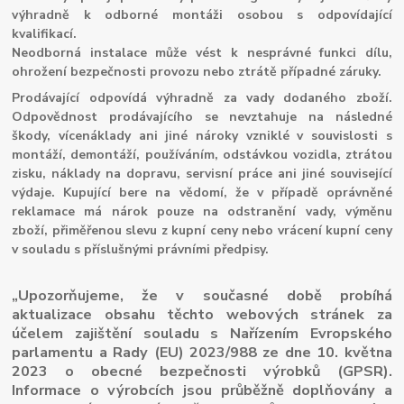
výhradně k odborné montáži osobou s odpovídající
kvalifikací.
Neodborná instalace může vést k nesprávné funkci dílu,
ohrožení bezpečnosti provozu nebo ztrátě případné záruky.
Prodávající odpovídá výhradně za vady dodaného zboží.
Odpovědnost prodávajícího se nevztahuje na následné
škody, vícenáklady ani jiné nároky vzniklé v souvislosti s
montáží, demontáží, používáním, odstávkou vozidla, ztrátou
zisku, náklady na dopravu, servisní práce ani jiné související
výdaje. Kupující bere na vědomí, že v případě oprávněné
reklamace má nárok pouze na odstranění vady, výměnu
zboží, přiměřenou slevu z kupní ceny nebo vrácení kupní ceny
v souladu s příslušnými právními předpisy.
„Upozorňujeme, že v současné době probíhá
aktualizace obsahu těchto webových stránek za
účelem zajištění souladu s Nařízením Evropského
parlamentu a Rady (EU) 2023/988 ze dne 10. května
2023 o obecné bezpečnosti výrobků (GPSR).
Informace o výrobcích jsou průběžně doplňovány a