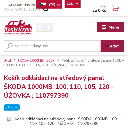
CS
CZK
+420 601 335 207
0
ks
(Po-Pá, 9:30-15:30 hod.)
za
0 Kč
Menu
Hledat
Úvod
ŠKODA 1000MB - 110R
Košík odkládací na středový panel ŠKODA
1000MB, 100, 110, 105, 120 - ÚŽOVKA ; 110797390
Košík odkládací na středový panel
ŠKODA 1000MB, 100, 110, 105, 120 -
ÚŽOVKA ; 110797390
Novinka