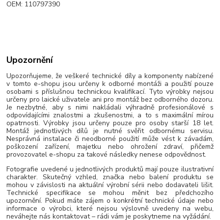
OEM: 110797390
Upozornění
Upozorňujeme, že veškeré technické díly a komponenty nabízené
v tomto e-shopu jsou určeny k odborné montáži a použití pouze
osobami s příslušnou technickou kvalifikací. Tyto výrobky nejsou
určeny pro laické uživatele ani pro montáž bez odborného dozoru.
Je nezbytné, aby s nimi nakládali výhradně profesionálové s
odpovídajícími znalostmi a zkušenostmi, a to s maximální mírou
opatrnosti. Výrobky jsou určeny pouze pro osoby starší 18 let.
Montáž jednotlivých dílů je nutné svěřit odbornému servisu.
Nesprávná instalace či neodborné použití může vést k závadám,
poškození zařízení, majetku nebo ohrožení zdraví, přičemž
provozovatel e-shopu za takové následky nenese odpovědnost.
Fotografie uvedené u jednotlivých produktů mají pouze ilustrativní
charakter. Skutečný vzhled, značka nebo balení produktu se
mohou v závislosti na aktuální výrobní sérii nebo dodavateli lišit.
Technické specifikace se mohou měnit bez předchozího
upozornění. Pokud máte zájem o konkrétní technické údaje nebo
informace o výrobci, které nejsou výslovně uvedeny na webu,
neváhejte nás kontaktovat – rádi vám je poskytneme na vyžádání.