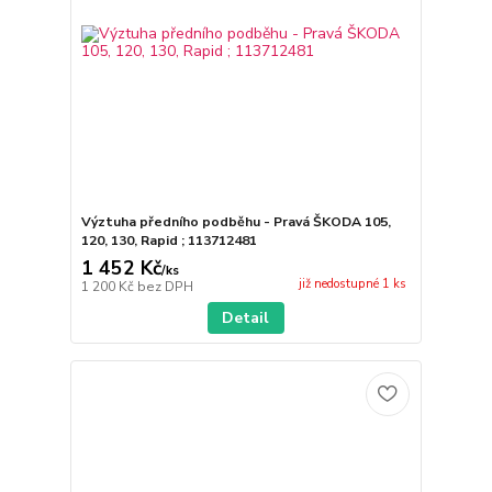
Výztuha předního podběhu - Pravá ŠKODA 105,
120, 130, Rapid ; 113712481
1 452 Kč
/
ks
již nedostupné 1 ks
1 200 Kč
bez DPH
Detail