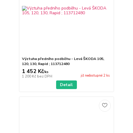
Výztuha předního podběhu - Levá ŠKODA 105,
120, 130, Rapid ; 113712480
1 452 Kč
/
ks
již nedostupné 2 ks
1 200 Kč
bez DPH
Detail