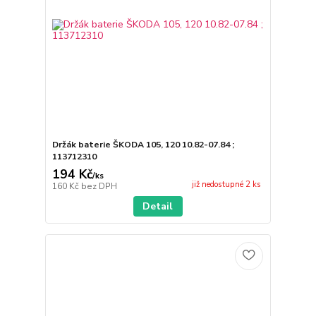
Držák baterie ŠKODA 105, 120 10.82-07.84 ;
113712310
194 Kč
/
ks
již nedostupné 2 ks
160 Kč
bez DPH
Detail