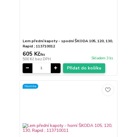
Lem přední kapoty - spodní ŠKODA 105, 120, 130,
Rapid ; 113710012
605 Kč
/
ks
Skladem 3 ks
500 Kč
bez DPH
Přidat do košíku
Novinka