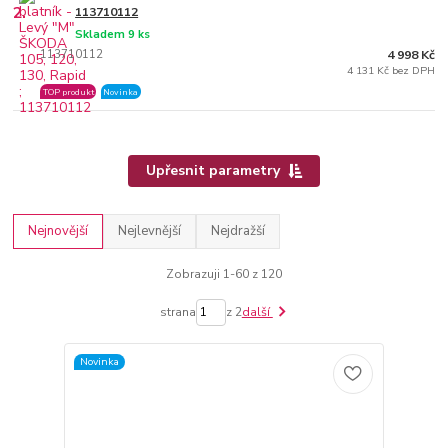
2.
113710112
Skladem 9 ks
113710112
4 998 Kč
4 131 Kč bez DPH
TOP produkt
Novinka
Upřesnit parametry
Nejnovější
Nejlevnější
Nejdražší
Zobrazuji 1-60 z 120
strana
z 2
další
Novinka