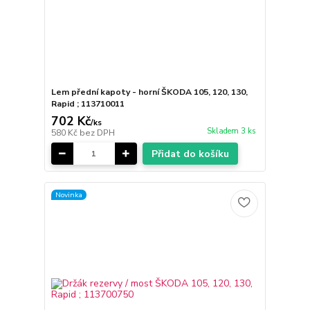
Lem přední kapoty - horní ŠKODA 105, 120, 130,
Rapid ; 113710011
702 Kč
/
ks
Skladem 3 ks
580 Kč
bez DPH
Přidat do košíku
Novinka