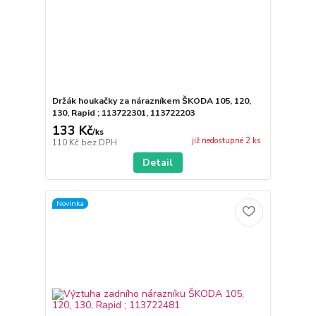
Držák houkačky za nárazníkem ŠKODA 105, 120,
130, Rapid ; 113722301, 113722203
133 Kč
/
ks
již nedostupné 2 ks
110 Kč
bez DPH
Detail
Novinka