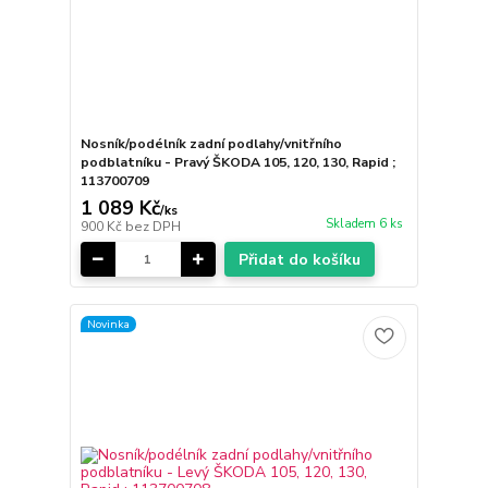
Nosník/podélník zadní podlahy/vnitřního
podblatníku - Pravý ŠKODA 105, 120, 130, Rapid ;
113700709
1 089 Kč
/
ks
Skladem 6 ks
900 Kč
bez DPH
Přidat do košíku
Novinka