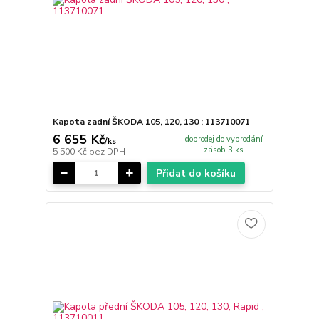
Kapota zadní ŠKODA 105, 120, 130 ; 113710071
6 655 Kč
doprodej do vyprodání
/
ks
zásob 3 ks
5 500 Kč
bez DPH
Přidat do košíku