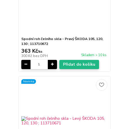
Spodní roh čelního skla - Pravý ŠKODA 105, 120,
130 ; 113710672
363 Kč
/
ks
Skladem > 10 ks
300 Kč
bez DPH
Přidat do košíku
Novinka