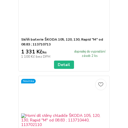
Skříň baterie ŠKODA 105, 120, 130, Rapid "M" od
08.83 ; 113710713
1 331 Kč
doprodej do vyprodání
/
ks
zásob 2 ks
1 100 Kč
bez DPH
Detail
Novinka