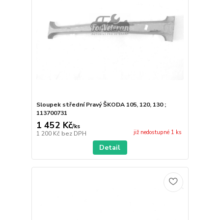
Sloupek střední Pravý ŠKODA 105, 120, 130 ;
113700731
1 452 Kč
/
ks
již nedostupné 1 ks
1 200 Kč
bez DPH
Detail