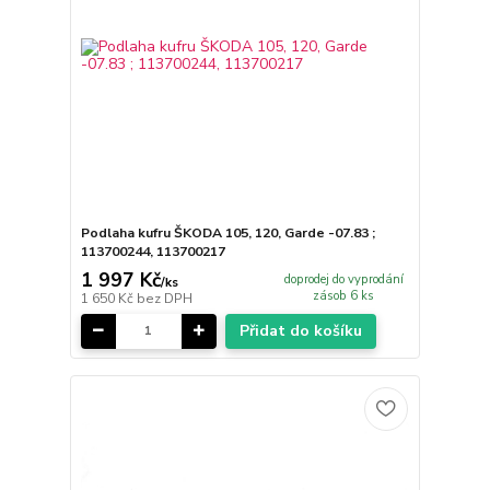
Podlaha kufru ŠKODA 105, 120, Garde -07.83 ;
113700244, 113700217
1 997 Kč
doprodej do vyprodání
/
ks
zásob 6 ks
1 650 Kč
bez DPH
Přidat do košíku