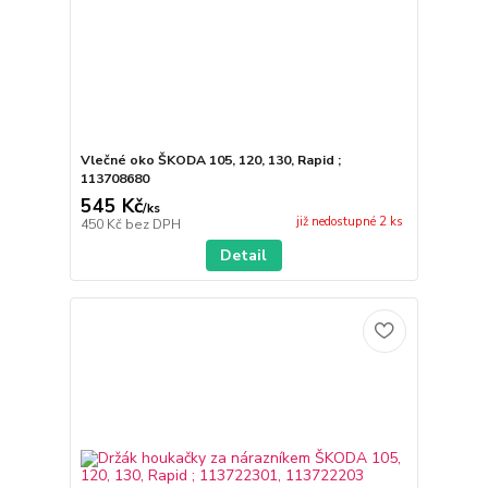
Vlečné oko ŠKODA 105, 120, 130, Rapid ;
113708680
545 Kč
/
ks
již nedostupné 2 ks
450 Kč
bez DPH
Detail