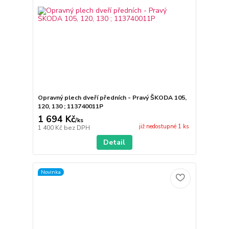
Opravný plech dveří předních - Pravý ŠKODA 105,
120, 130 ; 113740011P
1 694 Kč
/
ks
již nedostupné 1 ks
1 400 Kč
bez DPH
Detail
Novinka