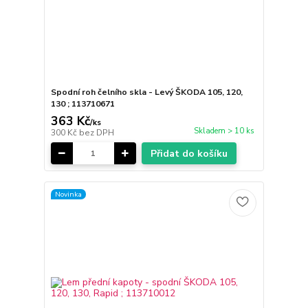
Spodní roh čelního skla - Levý ŠKODA 105, 120,
130 ; 113710671
363 Kč
/
ks
Skladem > 10 ks
300 Kč
bez DPH
Přidat do košíku
Novinka