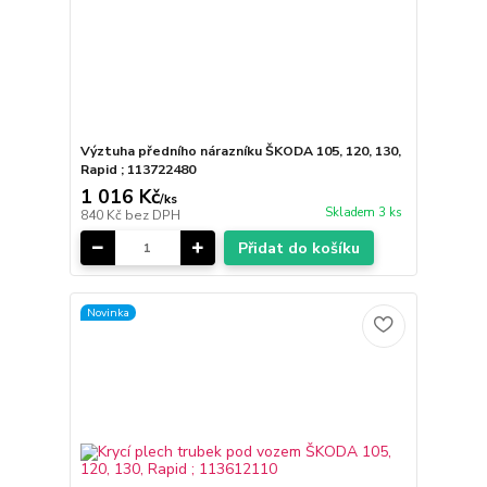
Výztuha předního nárazníku ŠKODA 105, 120, 130,
Rapid ; 113722480
1 016 Kč
/
ks
Skladem 3 ks
840 Kč
bez DPH
Přidat do košíku
Novinka