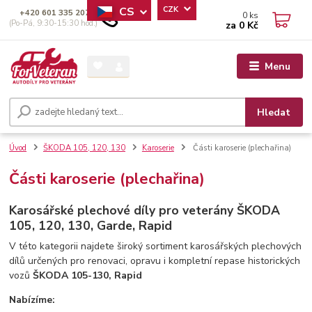
CS
CZK
+420 601 335 207
0
ks
(Po-Pá, 9:30-15:30 hod.)
za
0 Kč
Menu
Hledat
Úvod
ŠKODA 105, 120, 130
Karoserie
Části karoserie (plechařina)
Části karoserie (plechařina)
Karosářské plechové díly pro veterány ŠKODA
105, 120, 130, Garde, Rapid
V této kategorii najdete široký sortiment karosářských plechových
dílů určených pro renovaci, opravu i kompletní repase historických
vozů
ŠKODA 105-130, Rapid
Nabízíme: