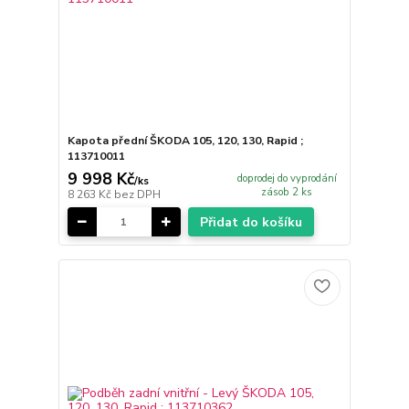
Kapota přední ŠKODA 105, 120, 130, Rapid ;
113710011
9 998 Kč
doprodej do vyprodání
/
ks
zásob 2 ks
8 263 Kč
bez DPH
Přidat do košíku