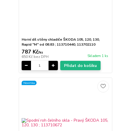
Horní díl stěny chladiče ŠKODA 105, 120, 130,
Rapid "M" od 08.83 ; 113710440, 113702110
787 Kč
/
ks
Skladem 1 ks
650 Kč
bez DPH
Přidat do košíku
Novinka