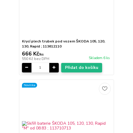
Krycí plech trubek pod vozem ŠKODA 105, 120,
130, Rapid ; 113612110
666 Kč
/
ks
Skladem 6 ks
550 Kč
bez DPH
Přidat do košíku
Novinka