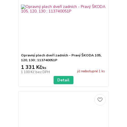
Opravný plech dveří zadních - Pravý ŠKODA 105,
120, 130 ; 113740051P
1 331 Kč
/
ks
již nedostupné 1 ks
1 100 Kč
bez DPH
Detail