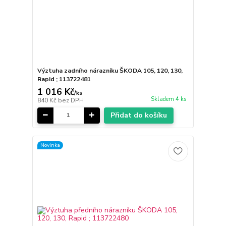
Výztuha zadního nárazníku ŠKODA 105, 120, 130,
Rapid ; 113722481
1 016 Kč
/
ks
Skladem 4 ks
840 Kč
bez DPH
Přidat do košíku
Novinka