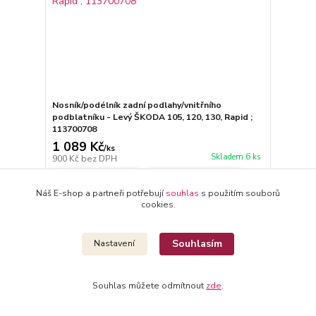
Nosník/podélník zadní podlahy/vnitřního
podblatníku - Levý ŠKODA 105, 120, 130, Rapid ;
113700708
1 089 Kč
/
ks
Skladem 6 ks
900 Kč
bez DPH
Přidat do košíku
Náš E-shop a partneři potřebují
souhlas
s použitím souborů
cookies.
Novinka
Souhlasím
Nastavení
Souhlas můžete odmítnout
zde
.