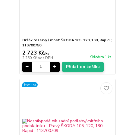
Držák rezervy / most ŠKODA 105, 120, 130, Rapid ;
113700750
2 723 Kč
/
ks
Skladem 1 ks
2 250 Kč
bez DPH
Přidat do košíku
Novinka