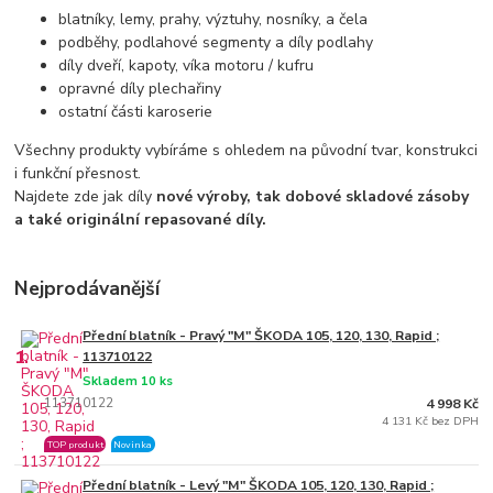
blatníky, lemy, prahy, výztuhy, nosníky, a čela
podběhy, podlahové segmenty a díly podlahy
díly dveří, kapoty, víka motoru / kufru
opravné díly plechařiny
ostatní části karoserie
Všechny produkty vybíráme s ohledem na původní tvar, konstrukci
i funkční přesnost.
Najdete zde jak díly
nové výroby, tak dobové skladové zásoby
a také originální repasované díly.
Nejprodávanější
Přední blatník - Pravý "M" ŠKODA 105, 120, 130, Rapid ;
1.
113710122
Skladem 10 ks
113710122
4 998 Kč
4 131 Kč bez DPH
TOP produkt
Novinka
Přední blatník - Levý "M" ŠKODA 105, 120, 130, Rapid ;