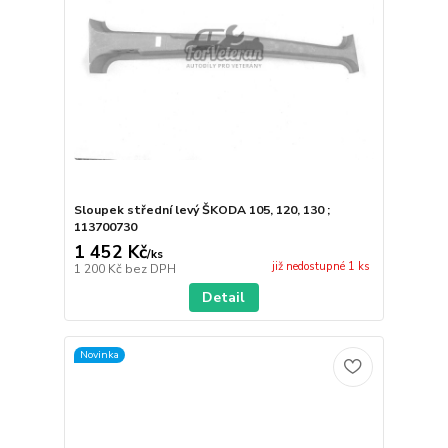
Sloupek střední levý ŠKODA 105, 120, 130 ;
113700730
1 452 Kč
/
ks
již nedostupné 1 ks
1 200 Kč
bez DPH
Detail
Novinka