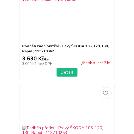
Podběh zadní vnitřní - Levý ŠKODA 105, 120, 130,
Rapid ; 113710362
3 630 Kč
/
ks
již nedostupné 2 ks
3 000 Kč
bez DPH
Detail