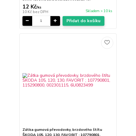
12 Kč
/
ks
Skladem > 10 ks
10 Kč
bez DPH
Přidat do košíku
Zátka gumová převodovky, brzdového štítu
ŠKODA 105, 120, 130, FAVORIT ; 107790801,