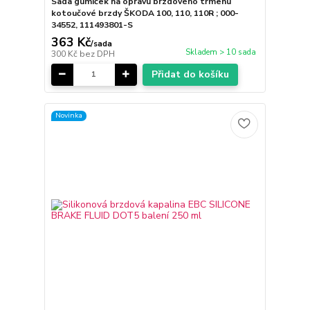
Sada gumiček na opravu brzdového třmenu
kotoučové brzdy ŠKODA 100, 110, 110R ; 000-
34552, 111493801-S
363 Kč
/
sada
Skladem > 10 sada
300 Kč
bez DPH
Přidat do košíku
Novinka