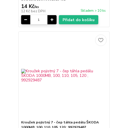
14 Kč
/
ks
Skladem > 10 ks
12 Kč
bez DPH
Přidat do košíku
Kroužek pojistný 7 - čep táhla pedálu ŠKODA
1000MB, 100, 110, 105, 120 ; 992929487