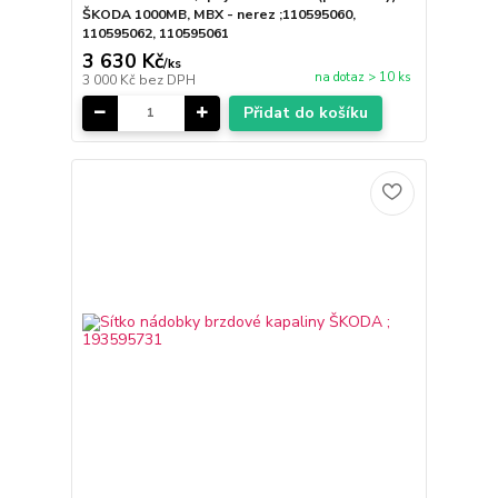
ŠKODA 1000MB, MBX - nerez ;110595060,
110595062, 110595061
3 630 Kč
/
ks
na dotaz > 10 ks
3 000 Kč
bez DPH
Přidat do košíku