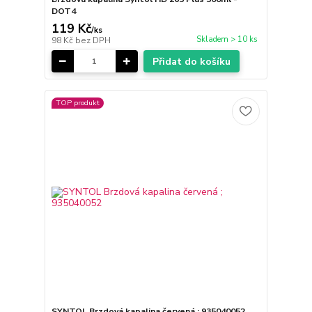
DOT4
119 Kč
/
ks
Skladem > 10 ks
98 Kč
bez DPH
Přidat do košíku
TOP produkt
SYNTOL Brzdová kapalina červená ; 935040052