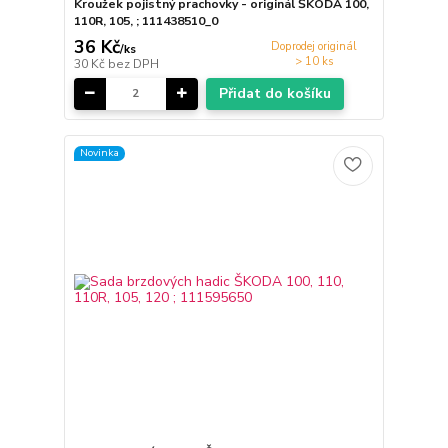
Kroužek pojistný prachovky - originál ŠKODA 100,
110R, 105, ; 111438510_0
36 Kč
Doprodej originál
/
ks
> 10 ks
30 Kč
bez DPH
Přidat do košíku
Novinka