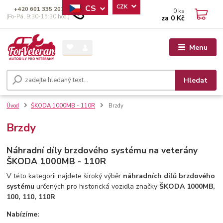
CS
CZK
+420 601 335 207
0
ks
(Po-Pá, 9:30-15:30 hod.)
za
0 Kč
Menu
Hledat
Úvod
ŠKODA 1000MB - 110R
Brzdy
Brzdy
Náhradní díly brzdového systému na veterány
ŠKODA 1000MB - 110R
V této kategorii najdete široký výběr
náhradních dílů brzdového
systému
určených pro historická vozidla značky
ŠKODA 1000MB,
100, 110, 110R
Nabízíme: