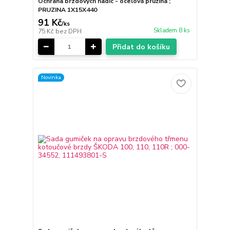
Ochrana brzdových hadic - ocelová pružina ;
PRUZINA 1X15X440
91 Kč
/
ks
Skladem 8 ks
75 Kč
bez DPH
Přidat do košíku
Novinka