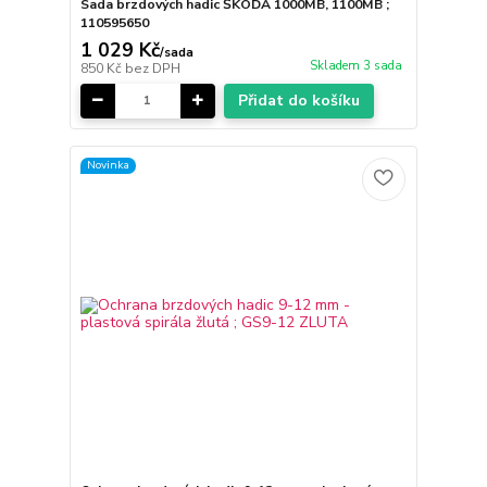
Sada brzdových hadic ŠKODA 1000MB, 1100MB ;
110595650
1 029 Kč
/
sada
Skladem 3 sada
850 Kč
bez DPH
Přidat do košíku
Novinka