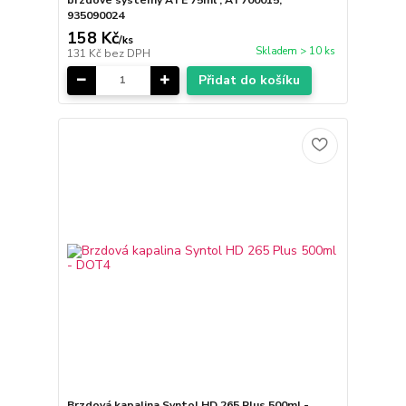
935090024
158 Kč
/
ks
Skladem > 10 ks
131 Kč
bez DPH
Přidat do košíku
Brzdová kapalina Syntol HD 265 Plus 500ml -