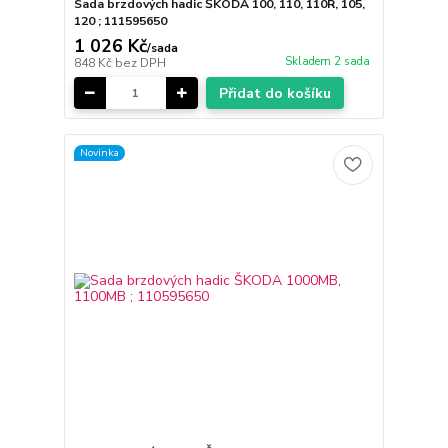
Sada brzdových hadic ŠKODA 100, 110, 110R, 105,
120 ; 111595650
1 026 Kč
/
sada
Skladem 2 sada
848 Kč
bez DPH
Přidat do košíku
Novinka