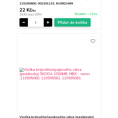
115290800, 002301115, 6U0823499
22 Kč
/
ks
Skladem > 10 ks
18 Kč
bez DPH
Přidat do košíku
Vložka brdového/spojkového válce (pedálovky)