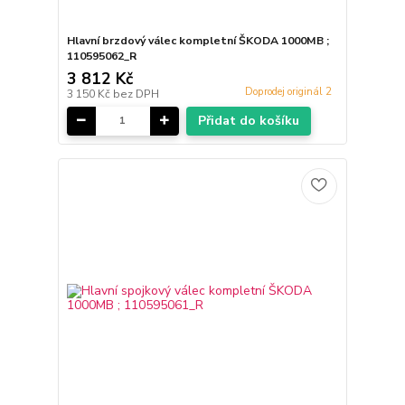
Hlavní brzdový válec kompletní ŠKODA 1000MB ;
110595062_R
3 812 Kč
Doprodej originál 2
3 150 Kč
bez DPH
Přidat do košíku