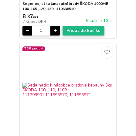
Seger pojistka lana ruční brzdy ŠKODA 1000MB,
100, 105 ,120, 130 ; 110338510
8 Kč
/
ks
Skladem > 10 ks
7 Kč
bez DPH
Přidat do košíku
TOP produkt