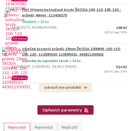
Píst třmenu kotoučové brzdy ŠKODA 100, 110, 105, 120 -
2.
průměr 46mm ; 113430270
Skladem > 10 ks
113430270, 443962403056
188 Kč
155 Kč bez DPH
TOP produkt
Váleček brzdový průměr 19mm ŠKODA 1000MB, 100, 110,
3.
105, 120 ; 113595030, 110595031, 443611300002
doprodej do vyprodání zásob > 10 ks
113595030, 110595031, 443611300002
524 Kč
433 Kč bez DPH
TOP produkt
zobrazit více produktů
Upřesnit parametry
Nejnovější
Nejlevnější
Nejdražší