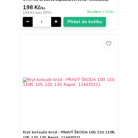
198 Kč
/
ks
Skladem > 10 ks
164 Kč
bez DPH
Přidat do košíku
Kryt kotouče brzd - PRAVÝ ŠKODA 100, 110, 110R,
105, 120, 130, Rapid ; 114430221