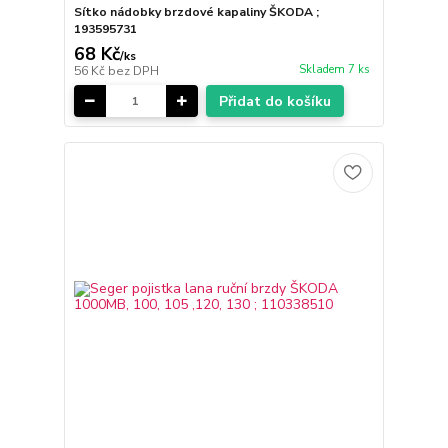
Sítko nádobky brzdové kapaliny ŠKODA ;
193595731
68 Kč
/
ks
Skladem 7 ks
56 Kč
bez DPH
Přidat do košíku