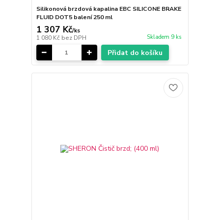
Silikonová brzdová kapalina EBC SILICONE BRAKE
FLUID DOT5 balení 250 ml
1 307 Kč
/
ks
Skladem 9 ks
1 080 Kč
bez DPH
Přidat do košíku