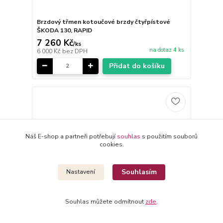
Brzdový třmen kotoučové brzdy čtyřpístové
ŠKODA 130, RAPID
7 260 Kč
/
ks
na dotaz 4 ks
6 000 Kč
bez DPH
Přidat do košíku
Náš E-shop a partneři potřebují
souhlas
s použitím souborů
cookies.
Souhlasím
Nastavení
Souhlas můžete odmítnout
zde
.