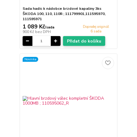
Sada hadic k nádobce brzdové kapaliny 3ks
ŠKODA 100, 110, 110R ; 111799901,111595970,
111595971
1 089 Kč
Doprodej originál
/
sada
6 sada
900 Kč
bez DPH
Přidat do košíku
Novinka