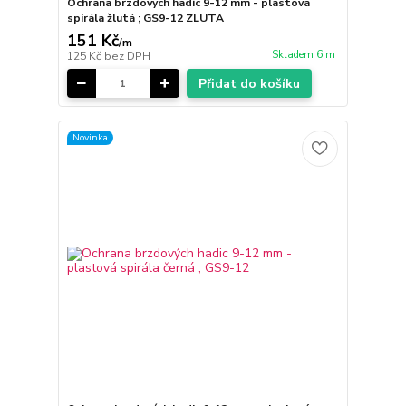
Ochrana brzdových hadic 9-12 mm - plastová
spirála žlutá ; GS9-12 ZLUTA
151 Kč
/
m
Skladem 6 m
125 Kč
bez DPH
Přidat do košíku
Novinka