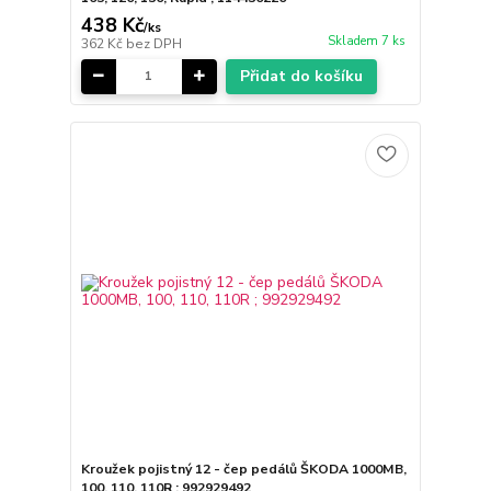
438 Kč
/
ks
Skladem 7 ks
362 Kč
bez DPH
Přidat do košíku
Kroužek pojistný 12 - čep pedálů ŠKODA 1000MB,
100, 110, 110R ; 992929492