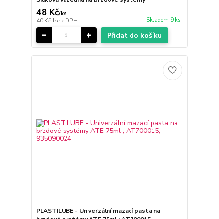
Siliková vazelína na brzdové systémy
48 Kč
/
ks
Skladem 9 ks
40 Kč
bez DPH
Přidat do košíku
PLASTILUBE - Univerzální mazací pasta na
brzdové systémy ATE 75ml ; AT700015,