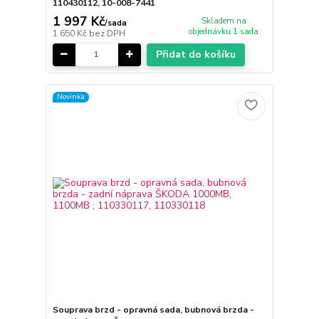
110430112, 10-008-7441
1 997 Kč
Skladem na
/
sada
objednávku 1 sada
1 650 Kč
bez DPH
Přidat do košíku
Novinka
Souprava brzd - opravná sada, bubnová brzda -