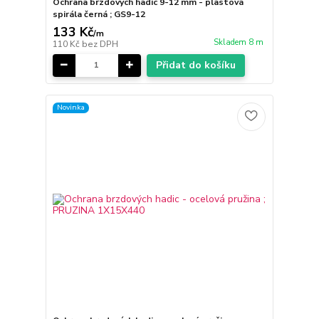
Ochrana brzdových hadic 9-12 mm - plastová
spirála černá ; GS9-12
133 Kč
/
m
Skladem 8 m
110 Kč
bez DPH
Přidat do košíku
Novinka