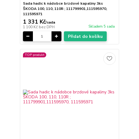
Sada hadic k nádobce brzdové kapaliny 3ks
ŠKODA 100, 110, 110R ; 111799901,111595970,
111595971
1 331 Kč
/
sada
Skladem 5 sada
1 100 Kč
bez DPH
Přidat do košíku
TOP produkt