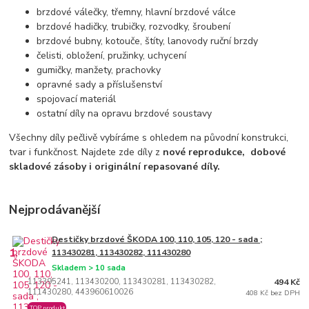
brzdové válečky, třemny, hlavní brzdové válce
brzdové hadičky, trubičky, rozvodky, šroubení
brzdové bubny, kotouče, štíty, lanovody ruční brzdy
čelisti, obložení, pružinky, uchycení
gumičky, manžety, prachovky
opravné sady a příslušenství
spojovací materiál
ostatní díly na opravu brzdové soustavy
Všechny díly pečlivě vybíráme s ohledem na původní konstrukci,
tvar i funkčnost. Najdete zde díly z
nové reprodukce,
dobové
skladové zásoby i originální repasované díly.
Nejprodávanější
Destičky brzdové ŠKODA 100, 110, 105, 120 - sada ;
1.
113430281, 113430282, 111430280
Skladem > 10 sada
113395241, 113430200, 113430281, 113430282,
494 Kč
111430280, 443960610026
408 Kč bez DPH
TOP produkt