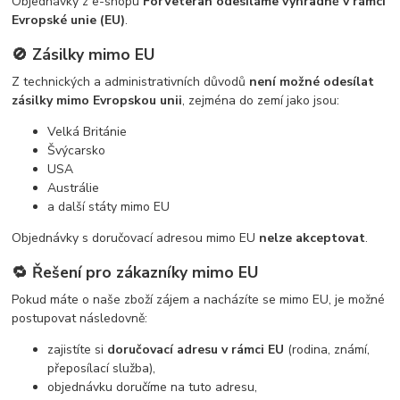
Objednávky z e-shopu
ForVeteran odesíláme výhradně v rámci
Evropské unie (EU)
.
🚫 Zásilky mimo EU
Z technických a administrativních důvodů
není možné odesílat
zásilky mimo Evropskou unii
, zejména do zemí jako jsou:
Velká Británie
Švýcarsko
USA
Austrálie
a další státy mimo EU
Objednávky s doručovací adresou mimo EU
nelze akceptovat
.
🔁 Řešení pro zákazníky mimo EU
Pokud máte o naše zboží zájem a nacházíte se mimo EU, je možné
postupovat následovně:
zajistíte si
doručovací adresu v rámci EU
(rodina, známí,
přeposílací služba),
objednávku doručíme na tuto adresu,