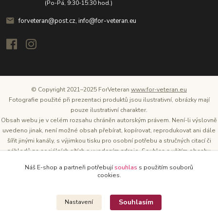
(Po-Pá, 9:30-15:30 hod.)
forveteran@post.cz, info@for-veteran.eu
© Copyright 2021–2025 ForVeteran
www.for-veteran.eu
Fotografie použité při prezentaci produktů jsou ilustrativní, obrázky mají
pouze ilustrativní charakter.
Obsah webu je v celém rozsahu chráněn autorským právem. Není-li výslovně
uvedeno jinak, není možné obsah přebírat, kopírovat, reprodukovat ani dále
šířit jinými kanály, s výjimkou tisku pro osobní potřebu a stručných citací či
náhledů na sociálních sítích s uvedením zdroje. Souhlas s užitím obsahu
musí být vždy písemný a lze o něj požádat. Vlastníkem a provozovatelem
Náš E-shop a partneři potřebují
souhlas
s použitím souborů
těchto webových stránek je Tomáš Oršel.
cookies.
Zdroj: Archiv společnosti ŠKODA AUTO
Souhlasím
Nastavení