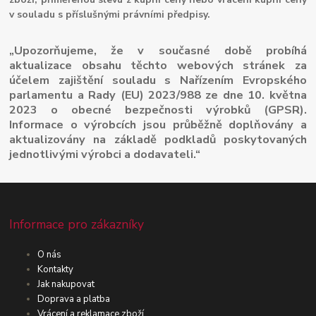
v souladu s příslušnými právními předpisy.
„Upozorňujeme, že v současné době probíhá
aktualizace obsahu těchto webových stránek za
účelem zajištění souladu s Nařízením Evropského
parlamentu a Rady (EU) 2023/988 ze dne 10. května
2023 o obecné bezpečnosti výrobků (GPSR).
Informace o výrobcích jsou průběžně doplňovány a
aktualizovány na základě podkladů poskytovaných
jednotlivými výrobci a dodavateli.“
Informace pro zákazníky
O nás
Kontakty
Jak nakupovat
Doprava a platba
Vrácení a reklamace zboží