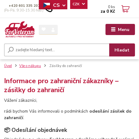
CS
CZK
+420 601 335 207
0
ks
(Po-Pá, 9:30-15:30 hod.)
za
0 Kč
Menu
Hledat
Úvod
Vše o nákupu
Zásilky do zahraničí
Informace pro zahraniční zákazníky –
zásilky do zahraničí
Vážení zákazníci,
rádi bychom Vás informovali o podmínkách
odesílání zásilek do
zahraničí
.
📦 Odesílání objednávek