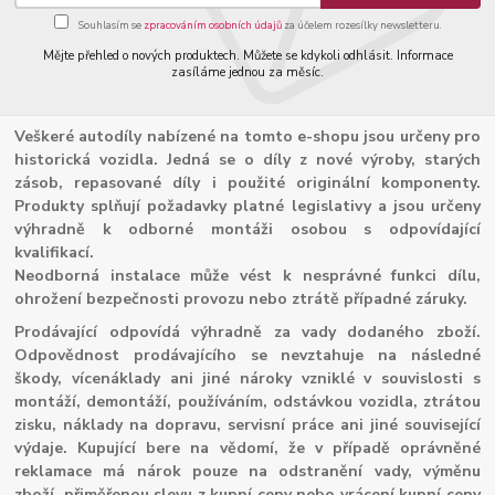
Souhlasím se
zpracováním osobních údajů
za účelem rozesílky newsletteru.
Mějte přehled o nových produktech. Můžete se kdykoli odhlásit. Informace
zasíláme jednou za měsíc.
Veškeré autodíly nabízené na tomto e-shopu jsou určeny pro
historická vozidla. Jedná se o díly z nové výroby, starých
zásob, repasované díly i použité originální komponenty.
Produkty splňují požadavky platné legislativy a jsou určeny
výhradně k odborné montáži osobou s odpovídající
kvalifikací.
Neodborná instalace může vést k nesprávné funkci dílu,
ohrožení bezpečnosti provozu nebo ztrátě případné záruky.
Prodávající odpovídá výhradně za vady dodaného zboží.
Odpovědnost prodávajícího se nevztahuje na následné
škody, vícenáklady ani jiné nároky vzniklé v souvislosti s
montáží, demontáží, používáním, odstávkou vozidla, ztrátou
zisku, náklady na dopravu, servisní práce ani jiné související
výdaje. Kupující bere na vědomí, že v případě oprávněné
reklamace má nárok pouze na odstranění vady, výměnu
zboží, přiměřenou slevu z kupní ceny nebo vrácení kupní ceny