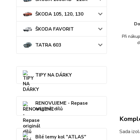
ŠKODA 105, 120, 130
Do
ŠKODA FAVORIT
Při náku
d
TATRA 603
TIPY NA DÁRKY
RENOVUJEME - Repase
originál dílů
Komple
Sada izo
Bílé lemy kol "ATLAS"