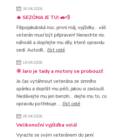
30.04.2026
🔥 SEZÓNA JE TU! 🚗💨
Filipojakubská noc, první máj, vyjížďky… váš
veterán musí být připraven! Nenechte nic
náhodě a dopřejte mu díly, které opravdu
sedí. Autodíl...
číst celé
19.04.2026
🌞 Jaro je tady a motory se probouzí!
Je čas vytáhnout veterána ze zimního
spánku a dopřát mu péči, jakou si zaslouží.
Nedávejte mu jen benzín… dejte mu to, co
opravdu potřebuje. ...
číst celé
05.04.2026
Velikonoční vyjížďka volá!
Vyrazte se svým veteránem do jarní