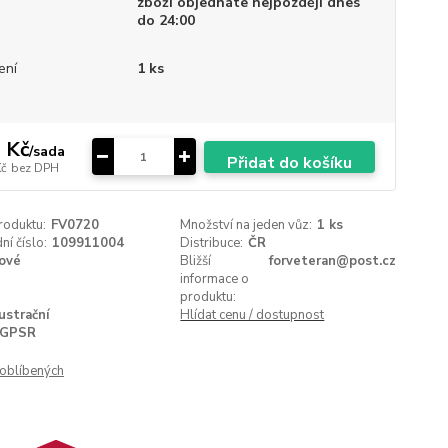
zboží objednáte nejpozději dnes
do 24:00
ení
1 ks
 Kč
/
sada
Přidat do košíku
Kč
bez DPH
roduktu:
FV0720
Množství na jeden vůz:
1 ks
í číslo:
109911004
Distribuce:
ČR
ové
Bližší
forveteran@post.cz
informace o
produktu:
lustrační
Hlídat cenu / dostupnost
GPSR
oblíbených