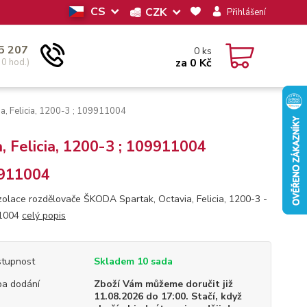
CS
CZK
Přihlášení
5 207
0
ks
za
0 Kč
30 hod.)
a, Felicia, 1200-3 ; 109911004
, Felicia, 1200-3 ; 109911004
911004
zolace rozdělovače ŠKODA Spartak, Octavia, Felicia, 1200-3 -
1004
celý popis
tupnost
Skladem 10 sada
a dodání
Zboží Vám můžeme doručit již
11.08.2026 do 17:00. Stačí, když