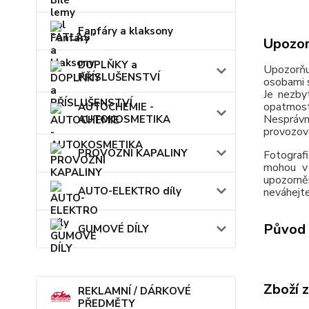
Fanfáry a klaksony
Upozor
DOPLŇKY a
Upozorňu
PŘÍSLUŠENSTVÍ
osobami s
Je nezby
opatrnos
AUTOCHEMIE -
Nesprávn
AUTOKOSMETIKA
provozov
PROVOZNÍ KAPALINY
Fotografi
mohou v 
upozorně
AUTO-ELEKTRO díly
neváhejte
Původ 
GUMOVÉ DÍLY
Zboží 
REKLAMNÍ / DÁRKOVÉ
PŘEDMĚTY