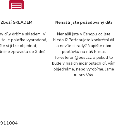
Zboží SKLADEM
Nenašli jste požadovaný díl?
y díly držíme skladem. V
Nenašli jste v Eshopu co jste
, že je položka vyprodaná,
hledali? Potřebujete konkrétní díl
ále si ji lze objednat,
a nevíte si rady? Napište nám
níme zpravidla do 3 dnů.
poptávku na náš E-mail
forveteran@post.cz a pokud to
bude v našich možnostech díl vám
objednáme, nebo vyrobíme. Jsme
tu pro Vás.
109911004