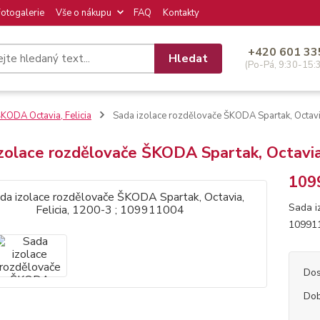
Fotogalerie
Vše o nákupu
FAQ
Kontakty
+420 601 33
Hledat
(Po-Pá, 9:30-15:
KODA Octavia, Felicia
Sada izolace rozdělovače ŠKODA Spartak, Octavi
zolace rozdělovače ŠKODA Spartak, Octavia
109
Sada i
10991
Dos
Dob