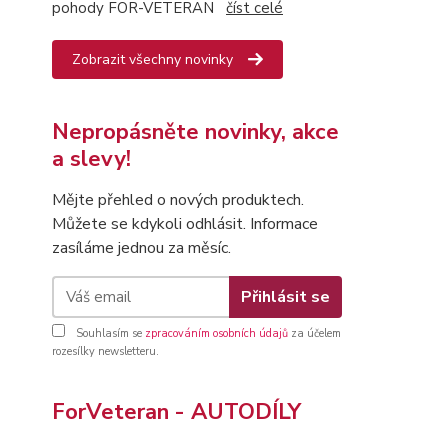
pohody FOR-VETERAN
číst celé
Zobrazit všechny novinky
Nepropásněte novinky, akce
a slevy!
Mějte přehled o nových produktech.
Můžete se kdykoli odhlásit. Informace
zasíláme jednou za měsíc.
Přihlásit se
Souhlasím se
zpracováním osobních údajů
za účelem
rozesílky newsletteru.
ForVeteran - AUTODÍLY