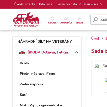
Úvodní stránka
Kdo jsme
Technická data
Renovace
Úvod
Š
NÁHRADNÍ DÍLY NA VETERÁNY
Sada i
ŠKODA Octavia, Felicia
Brzdy
Přední náprava, řízení
Zadní náprava
Šasí
Motor/Spojka/převodovka