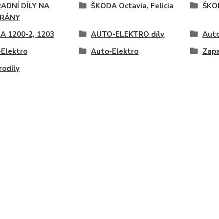
ADNÍ DÍLY NA
ŠKODA Octavia, Felicia
ŠKOD
RÁNY
A 1200-2, 1203
AUTO-ELEKTRO díly
Auto
Elektro
Auto-Elektro
Zapa
rodíly