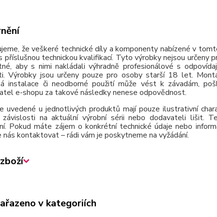
nění
jeme, že veškeré technické díly a komponenty nabízené v tomto
 příslušnou technickou kvalifikací. Tyto výrobky nejsou určeny 
tné, aby s nimi nakládali výhradně profesionálové s odpovída
ti. Výrobky jsou určeny pouze pro osoby starší 18 let. Montá
á instalace či neodborné použití může vést k závadám, poško
atel e-shopu za takové následky nenese odpovědnost.
e uvedené u jednotlivých produktů mají pouze ilustrativní cha
závislosti na aktuální výrobní sérii nebo dodavateli lišit.
ní. Pokud máte zájem o konkrétní technické údaje nebo inform
 nás kontaktovat – rádi vám je poskytneme na vyžádání.
zboží
zařazeno v kategoriích