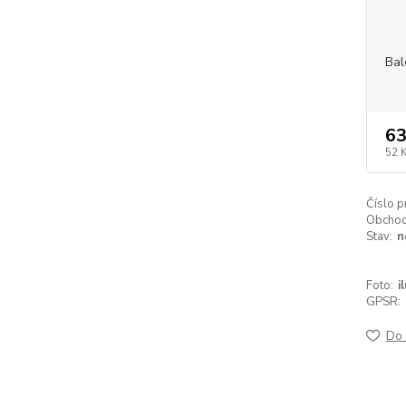
Bal
63
52 
Číslo p
Obchodn
Stav:
n
Foto:
i
GPSR:
Do 