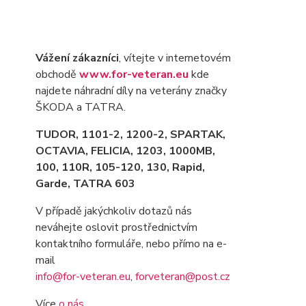
Vážení zákazníci
, vítejte v internetovém
obchodě
www.for-veteran.eu
kde
najdete náhradní díly na veterány značky
ŠKODA a TATRA.
TUDOR, 1101-2, 1200-2, SPARTAK,
OCTAVIA
, FELICIA, 1203, 1000MB,
100, 110R, 105-120, 130, Rapid,
Garde, TATRA 603
V případě jakýchkoliv dotazů nás
neváhejte oslovit prostřednictvím
kontaktního formuláře, nebo přímo na e-
mail
info@for-veteran.eu
,
forveteran@post.cz
Více
o nás
.