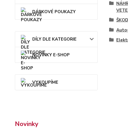
NÁHR
VETE
DÁRKOVÉ POUKAZY
ŠKOD
Auto-
DÍLY DLE KATEGORIE
Elekt
NOVINKY E-SHOP
VYKOUPÍME
Novinky