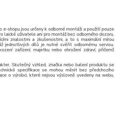
 e-shopu jsou určeny k odborné montáži a použití pouze
pro laické uživatele ani pro montáž bez odborného dozoru.
jícími znalostmi a zkušenostmi, a to s maximální mírou
ž jednotlivých dílů je nutné svěřit odbornému servisu.
zení zařízení, majetku nebo ohrožení zdraví, přičemž
rakter. Skutečný vzhled, značka nebo balení produktu se
 Technické specifikace se mohou měnit bez předchozího
ace o výrobci, které nejsou výslovně uvedeny na webu,