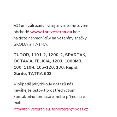
Vážení zákazníci
, vítejte v internetovém
obchodě
www.for-veteran.eu
kde
najdete náhradní díly na veterány značky
ŠKODA a TATRA.
TUDOR, 1101-2, 1200-2, SPARTAK,
OCTAVIA
, FELICIA, 1203, 1000MB,
100, 110R, 105-120, 130, Rapid,
Garde, TATRA 603
V případě jakýchkoliv dotazů nás
neváhejte oslovit prostřednictvím
kontaktního formuláře, nebo přímo na e-
mail
info@for-veteran.eu
,
forveteran@post.cz