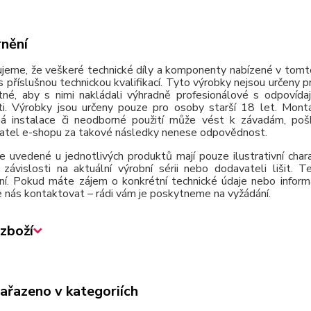
nění
jeme, že veškeré technické díly a komponenty nabízené v tomto
 příslušnou technickou kvalifikací. Tyto výrobky nejsou určeny 
tné, aby s nimi nakládali výhradně profesionálové s odpovída
ti. Výrobky jsou určeny pouze pro osoby starší 18 let. Montá
á instalace či neodborné použití může vést k závadám, poško
atel e-shopu za takové následky nenese odpovědnost.
e uvedené u jednotlivých produktů mají pouze ilustrativní cha
závislosti na aktuální výrobní sérii nebo dodavateli lišit.
ní. Pokud máte zájem o konkrétní technické údaje nebo inform
 nás kontaktovat – rádi vám je poskytneme na vyžádání.
zboží
zařazeno v kategoriích