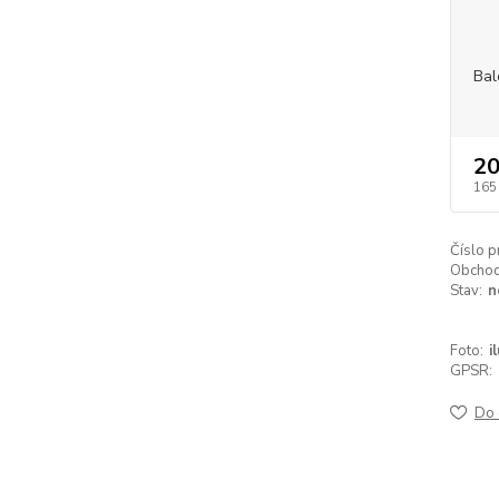
Bal
20
165
Číslo p
Obchodn
Stav:
n
Foto:
i
GPSR:
Do 