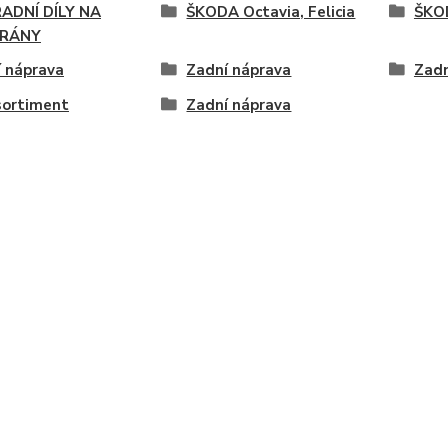
ADNÍ DÍLY NA
ŠKODA Octavia, Felicia
ŠKOD
RÁNY
 náprava
Zadní náprava
Zadn
sortiment
Zadní náprava