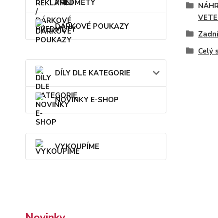
PŘEDMĚTY
NÁHR
VETE
DÁRKOVÉ POUKAZY
Zadní
Celý 
DÍLY DLE KATEGORIE
NOVINKY E-SHOP
VYKOUPÍME
Novinky