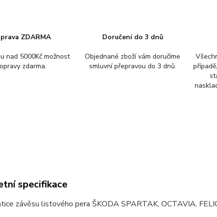
prava ZDARMA
Doručení do 3 dnů
pu nad 5000Kč možnost
Objednané zboží vám doručíme
Všechn
opravy zdarma.
smluvní přepravou do 3 dnů.
případě
st
nasklad
tní specifikace
tice závěsu listového pera ŠKODA SPARTAK, OCTAVIA, FEL