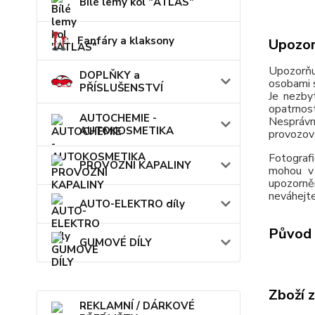
Bílé lemy kol "ATLAS"
Fanfáry a klaksony
Upozor
Upozorňu
DOPLŇKY a
osobami s
PŘÍSLUŠENSTVÍ
Je nezby
opatrnos
AUTOCHEMIE -
Nesprávn
AUTOKOSMETIKA
provozov
Fotografi
PROVOZNÍ KAPALINY
mohou v 
upozorně
neváhejte
AUTO-ELEKTRO díly
Původ 
GUMOVÉ DÍLY
Zboží 
REKLAMNÍ / DÁRKOVÉ