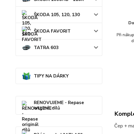
ŠKODA 105, 120, 130
Do
ŠKODA FAVORIT
Při náku
d
TATRA 603
TIPY NA DÁRKY
RENOVUJEME - Repase
originál dílů
Komple
Čep + ma