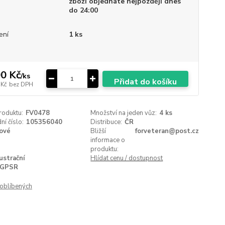
zboží objednáte nejpozději dnes
do 24:00
ení
1 ks
0 Kč
/
ks
Přidat do košíku
 Kč
bez DPH
roduktu:
FV0478
Množství na jeden vůz:
4 ks
í číslo:
105356040
Distribuce:
ČR
ové
Bližší
forveteran@post.cz
informace o
produktu:
lustrační
Hlídat cenu / dostupnost
GPSR
oblíbených