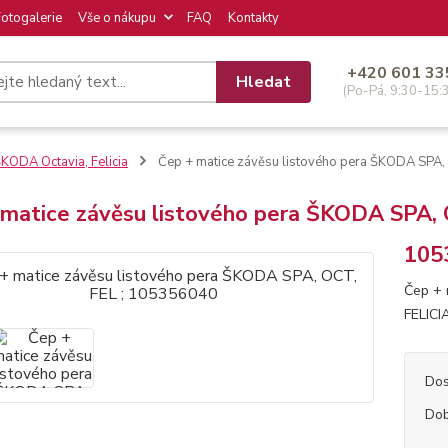
Fotogalerie
Vše o nákupu
FAQ
Kontakty
+420 601 33
Hledat
(Po-Pá, 9:30-15:
KODA Octavia, Felicia
Čep + matice závěsu listového pera ŠKODA SPA,
 matice závěsu listového pera ŠKODA SPA,
105
Čep + 
FELICI
Dos
Dob