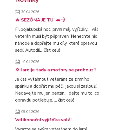
30.04.2026
🔥 SEZÓNA JE TU! 🚗💨
Filipojakubská noc, první máj, vyjížďky… váš
veterán musí být připraven! Nenechte nic
náhodě a dopřejte mu díly, které opravdu
sedí. Autodíl...
číst celé
19.04.2026
🌞 Jaro je tady a motory se probouzí!
Je čas vytáhnout veterána ze zimního
spánku a dopřát mu péči, jakou si zaslouží.
Nedávejte mu jen benzín… dejte mu to, co
opravdu potřebuje. ...
číst celé
05.04.2026
Velikonoční vyjížďka volá!
Vyrazte se svým veteránem do jarní