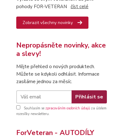
pohody FOR-VETERAN
číst celé
Zobrazit všechny novinky
Nepropásněte novinky, akce
a slevy!
Mějte přehled o nových produktech.
Můžete se kdykoli odhlásit. Informace
zasíláme jednou za měsíc.
Přihlásit se
Souhlasím se
zpracováním osobních údajů
za účelem
rozesílky newsletteru.
ForVeteran - AUTODÍLY