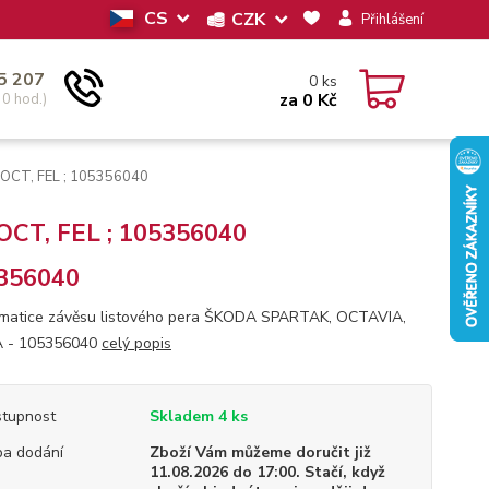
CS
CZK
Přihlášení
5 207
0
ks
za
0 Kč
30 hod.)
 OCT, FEL ; 105356040
 OCT, FEL ; 105356040
356040
matice závěsu listového pera ŠKODA SPARTAK, OCTAVIA,
A - 105356040
celý popis
tupnost
Skladem 4 ks
a dodání
Zboží Vám můžeme doručit již
11.08.2026 do 17:00. Stačí, když