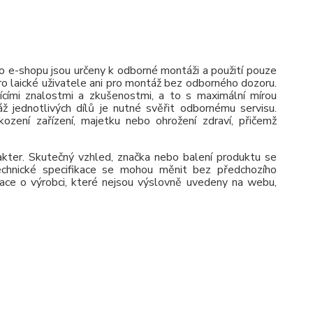
 e-shopu jsou určeny k odborné montáži a použití pouze
pro laické uživatele ani pro montáž bez odborného dozoru.
jícími znalostmi a zkušenostmi, a to s maximální mírou
ž jednotlivých dílů je nutné svěřit odbornému servisu.
zení zařízení, majetku nebo ohrožení zdraví, přičemž
rakter. Skutečný vzhled, značka nebo balení produktu se
 Technické specifikace se mohou měnit bez předchozího
ace o výrobci, které nejsou výslovně uvedeny na webu,