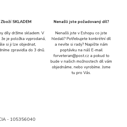
Zboží SKLADEM
Nenašli jste požadovaný díl?
y díly držíme skladem. V
Nenašli jste v Eshopu co jste
, že je položka vyprodaná,
hledali? Potřebujete konkrétní díl
ále si ji lze objednat,
a nevíte si rady? Napište nám
níme zpravidla do 3 dnů.
poptávku na náš E-mail
forveteran@post.cz a pokud to
bude v našich možnostech díl vám
objednáme, nebo vyrobíme. Jsme
tu pro Vás.
ICIA - 105356040