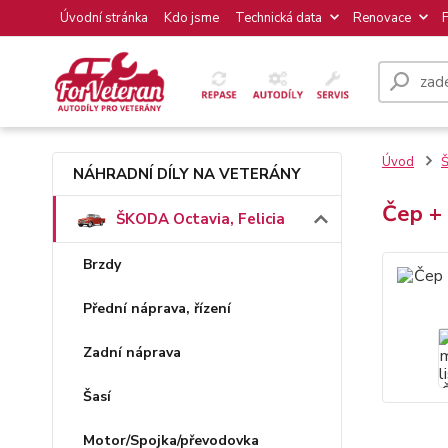
Úvodní stránka
Kdo jsme
Technická data
Renovace
Úvod
Š
NÁHRADNÍ DÍLY NA VETERÁNY
Čep +
ŠKODA Octavia, Felicia
Brzdy
Přední náprava, řízení
Zadní náprava
Šasí
Motor/Spojka/převodovka