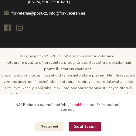
(Po-Pá, 9:30-15:30 hod.)
forveteran@post.cz, info@for-veteran.eu
© Copyright 2021–2025 ForVeteran
www.for-veteran.eu
Fotografie použité při prezentaci produktů jsou ilustrativní, obrázky mají
pouze ilustrativní charakter.
Obsah webu je v celém rozsahu chráněn autorským právem. Není-li výslovně
uvedeno jinak, není možné obsah přebírat, kopírovat, reprodukovat ani dále
šířit jinými kanály, s výjimkou tisku pro osobní potřebu a stručných citací či
náhledů na sociálních sítích s uvedením zdroje. Souhlas s užitím obsahu
musí být vždy písemný a lze o něj požádat. Vlastníkem a provozovatelem
Náš E-shop a partneři potřebují
souhlas
s použitím souborů
těchto webových stránek je Tomáš Oršel.
cookies.
Zdroj: Archiv společnosti ŠKODA AUTO
Souhlasím
Nastavení