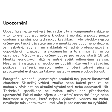
Upozornění
Upozorňujeme, že veškeré technické díly a komponenty nabízené
v tomto e-shopu jsou určeny k odborné montáži a použití pouze
osobami s příslušnou technickou kvalifikací. Tyto výrobky nejsou
určeny pro laické uživatele ani pro montáž bez odborného dozoru.
Je nezbytné, aby s nimi nakládali výhradně profesionálové s
odpovídajícími znalostmi a zkušenostmi, a to s maximální mírou
opatrnosti. Výrobky jsou určeny pouze pro osoby starší 18 let.
Montáž jednotlivých dílů je nutné svěřit odbornému servisu.
Nesprávná instalace či neodborné použití může vést k závadám,
poškození zařízení, majetku nebo ohrožení zdraví, přičemž
provozovatel e-shopu za takové následky nenese odpovědnost.
Fotografie uvedené u jednotlivých produktů mají pouze ilustrativní
charakter. Skutečný vzhled, značka nebo balení produktu se
mohou v závislosti na aktuální výrobní sérii nebo dodavateli lišit.
Technické specifikace se mohou měnit bez předchozího
upozornění. Pokud máte zájem o konkrétní technické údaje nebo
informace o výrobci, které nejsou výslovně uvedeny na webu,
neváhejte nás kontaktovat – rádi vám je poskytneme na vyžádání.