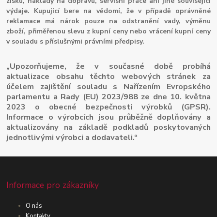
zisku, náklady na dopravu, servisní práce ani jiné související
výdaje. Kupující bere na vědomí, že v případě oprávněné
reklamace má nárok pouze na odstranění vady, výměnu
zboží, přiměřenou slevu z kupní ceny nebo vrácení kupní ceny
v souladu s příslušnými právními předpisy.
„Upozorňujeme, že v současné době probíhá
aktualizace obsahu těchto webových stránek za
účelem zajištění souladu s Nařízením Evropského
parlamentu a Rady (EU) 2023/988 ze dne 10. května
2023 o obecné bezpečnosti výrobků (GPSR).
Informace o výrobcích jsou průběžně doplňovány a
aktualizovány na základě podkladů poskytovaných
jednotlivými výrobci a dodavateli.“
Informace pro zákazníky
O nás
Kontakty