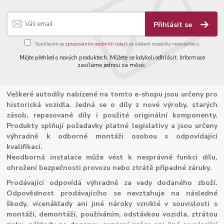
Přihlásit se
Souhlasím se
zpracováním osobních údajů
za účelem rozesílky newsletteru.
Mějte přehled o nových produktech. Můžete se kdykoli odhlásit. Informace
zasíláme jednou za měsíc.
Veškeré autodíly nabízené na tomto e-shopu jsou určeny pro
historická vozidla. Jedná se o díly z nové výroby, starých
zásob, repasované díly i použité originální komponenty.
Produkty splňují požadavky platné legislativy a jsou určeny
výhradně k odborné montáži osobou s odpovídající
kvalifikací.
Neodborná instalace může vést k nesprávné funkci dílu,
ohrožení bezpečnosti provozu nebo ztrátě případné záruky.
Prodávající odpovídá výhradně za vady dodaného zboží.
Odpovědnost prodávajícího se nevztahuje na následné
škody, vícenáklady ani jiné nároky vzniklé v souvislosti s
montáží, demontáží, používáním, odstávkou vozidla, ztrátou