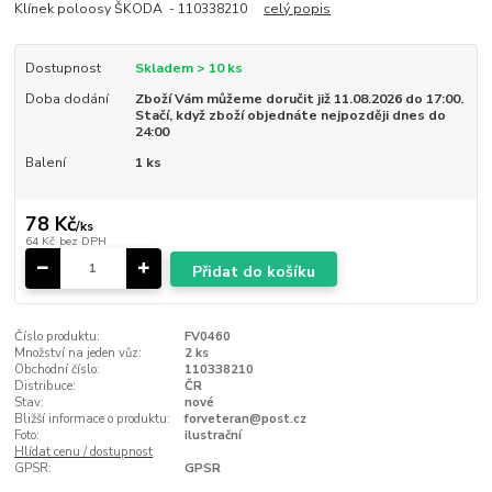
Klínek poloosy ŠKODA - 110338210
celý popis
Dostupnost
Skladem > 10 ks
Doba dodání
Zboží Vám můžeme doručit již 11.08.2026 do 17:00.
Stačí, když zboží objednáte nejpozději dnes do
24:00
Balení
1 ks
78 Kč
/
ks
64 Kč
bez DPH
Přidat do košíku
Číslo produktu:
FV0460
Množství na jeden vůz:
2 ks
Obchodní číslo:
110338210
Distribuce:
ČR
Stav:
nové
Bližší informace o produktu:
forveteran@post.cz
Foto:
ilustrační
Hlídat cenu / dostupnost
GPSR:
GPSR