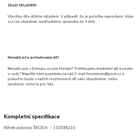
Zboží SKLADEM
Všechny díly držíme skladem. V případě, že je položka vyprodaná, stále
si ji lze objednat, naskladníme zpravidla do 3 dnů.
Nenašli jste požadovaný díl?
Nenašli jste v Eshopu co jste hledali? Potřebujete konkrétní díl a nevíte
si rady? Napište nám poptávku na náš E-mail forveteran@post.cz a
pokud to bude v našich možnostech díl vám objednáme, nebo
vyrobíme. Jsme tu pro Vás.
Kompletní specifikace
Klínek poloosy ŠKODA - 110338210