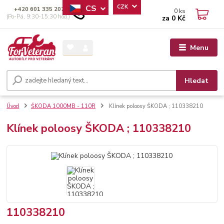
CS
CZK
+420 601 335 207
0
ks
(Po-Pá, 9:30-15:30 hod.)
za
0 Kč
Menu
Hledat
Úvod
ŠKODA 1000MB - 110R
Klínek poloosy ŠKODA ; 110338210
Klínek poloosy ŠKODA ; 110338210
110338210