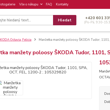
Fotogalerie
Vše o nákupu
FAQ
Kontakty
+420 601 33
Hledat
(Po-Pá, 9:30-15:
KODA Octavia, Felicia
Manžetka manžety poloosy ŠKODA Tudor, 1101,
tka manžety poloosy ŠKODA Tudor, 1101, S
105
Manžet
OCTAVI
Dos
Dob