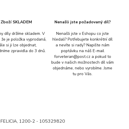
Zboží SKLADEM
Nenašli jste požadovaný díl?
y díly držíme skladem. V
Nenašli jste v Eshopu co jste
, že je položka vyprodaná,
hledali? Potřebujete konkrétní díl
ále si ji lze objednat,
a nevíte si rady? Napište nám
níme zpravidla do 3 dnů.
poptávku na náš E-mail
forveteran@post.cz a pokud to
bude v našich možnostech díl vám
objednáme, nebo vyrobíme. Jsme
tu pro Vás.
 FELICIA, 1200-2 - 105329820