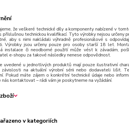
nění
jeme, že veškeré technické díly a komponenty nabízené v tomto
 příslušnou technickou kvalifikací. Tyto výrobky nejsou určeny 
tné, aby s nimi nakládali výhradně profesionálové s odpovída
ti. Výrobky jsou určeny pouze pro osoby starší 18 let. Montá
á instalace či neodborné použití může vést k závadám, poško
atel e-shopu za takové následky nenese odpovědnost.
e uvedené u jednotlivých produktů mají pouze ilustrativní cha
závislosti na aktuální výrobní sérii nebo dodavateli lišit.
ní. Pokud máte zájem o konkrétní technické údaje nebo inform
 nás kontaktovat – rádi vám je poskytneme na vyžádání.
zboží
zařazeno v kategoriích