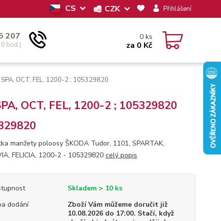
CS
CZK
Přihlášení
5 207
0
ks
za
0 Kč
30 hod.)
 SPA, OCT, FEL, 1200-2 ; 105329820
PA, OCT, FEL, 1200-2 ; 105329820
329820
ka manžety poloosy ŠKODA Tudor, 1101, SPARTAK,
A, FELICIA, 1200-2 - 105329820
celý popis
tupnost
Skladem > 10 ks
a dodání
Zboží Vám můžeme doručit již
10.08.2026 do 17:00. Stačí, když