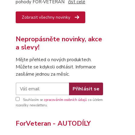
pohody FOR-VETERAN
číst celé
Zobrazit všechny novinky
Nepropásněte novinky, akce
a slevy!
Mějte přehled o nových produktech.
Můžete se kdykoli odhlásit. Informace
zasíláme jednou za měsíc.
Přihlásit se
Souhlasím se
zpracováním osobních údajů
za účelem
rozesílky newsletteru.
ForVeteran - AUTODÍLY