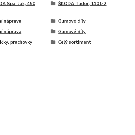
A Spartak, 450
ŠKODA Tudor, 1101-2
í náprava
Gumové díly
í náprava
Gumové díly
čky, prachovky
Celý sortiment