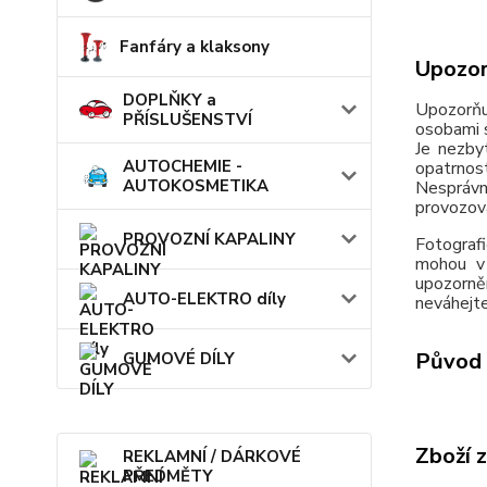
Fanfáry a klaksony
Upozor
DOPLŇKY a
Upozorňu
PŘÍSLUŠENSTVÍ
osobami s
Je nezby
AUTOCHEMIE -
opatrnos
AUTOKOSMETIKA
Nesprávn
provozov
PROVOZNÍ KAPALINY
Fotografi
mohou v 
upozorně
AUTO-ELEKTRO díly
neváhejte
Původ 
GUMOVÉ DÍLY
Zboží 
REKLAMNÍ / DÁRKOVÉ
PŘEDMĚTY