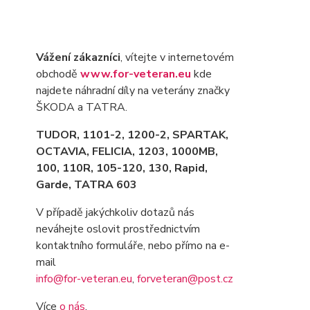
Vážení zákazníci
, vítejte v internetovém
obchodě
www.for-veteran.eu
kde
najdete náhradní díly na veterány značky
ŠKODA a TATRA.
TUDOR, 1101-2, 1200-2, SPARTAK,
OCTAVIA
, FELICIA, 1203, 1000MB,
100, 110R, 105-120, 130, Rapid,
Garde, TATRA 603
V případě jakýchkoliv dotazů nás
neváhejte oslovit prostřednictvím
kontaktního formuláře, nebo přímo na e-
mail
info@for-veteran.eu
,
forveteran@post.cz
Více
o nás
.