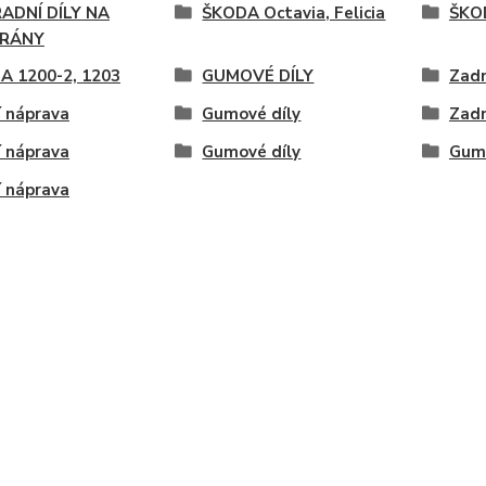
ADNÍ DÍLY NA
ŠKODA Octavia, Felicia
ŠKOD
RÁNY
A 1200-2, 1203
GUMOVÉ DÍLY
Zadn
 náprava
Gumové díly
Zadn
 náprava
Gumové díly
Gumi
 náprava