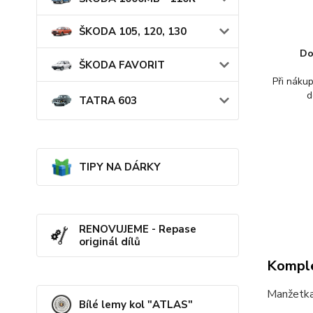
ŠKODA 105, 120, 130
Do
ŠKODA FAVORIT
Při náku
d
TATRA 603
TIPY NA DÁRKY
RENOVUJEME - Repase
originál dílů
Komple
Manžetk
Bílé lemy kol "ATLAS"