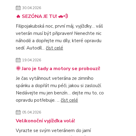
30.04.2026
🔥 SEZÓNA JE TU! 🚗💨
Filipojakubská noc, první máj, vyjížďky… váš
veterán musí být připraven! Nenechte nic
náhodě a dopřejte mu díly, které opravdu
sedí. Autodíl...
číst celé
19.04.2026
🌞 Jaro je tady a motory se probouzí!
Je čas vytáhnout veterána ze zimního
spánku a dopřát mu péči, jakou si zaslouží.
Nedávejte mu jen benzín… dejte mu to, co
opravdu potřebuje. ...
číst celé
05.04.2026
Velikonoční vyjížďka volá!
Vyrazte se svým veteránem do jarní