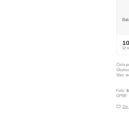
Bal
10
87 
Číslo p
Obchodn
Stav:
n
Foto:
i
GPSR:
Do 