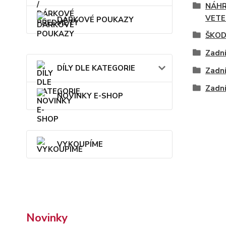
NÁHR
VETE
DÁRKOVÉ POUKAZY
ŠKOD
Zadní
DÍLY DLE KATEGORIE
Zadní
Zadní
NOVINKY E-SHOP
VYKOUPÍME
Novinky