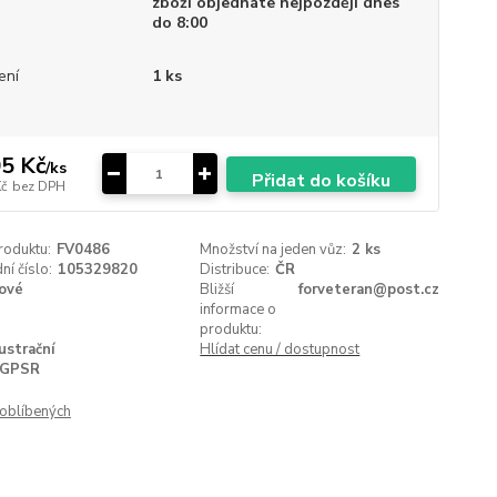
zboží objednáte nejpozději dnes
do 8:00
ení
1 ks
5 Kč
/
ks
Přidat do košíku
Kč
bez DPH
roduktu:
FV0486
Množství na jeden vůz:
2 ks
í číslo:
105329820
Distribuce:
ČR
ové
Bližší
forveteran@post.cz
informace o
produktu:
lustrační
Hlídat cenu / dostupnost
GPSR
oblíbených