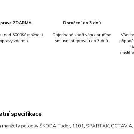
prava ZDARMA
Doručení do 3 dnů
pu nad 5000Kč možnost
Objednané zboží vám doručíme
Všechn
opravy zdarma.
smluvní přepravou do 3 dnů.
případě
st
nasklad
tní specifikace
a manžety poloosy ŠKODA Tudor, 1101, SPARTAK, OCTAVIA,