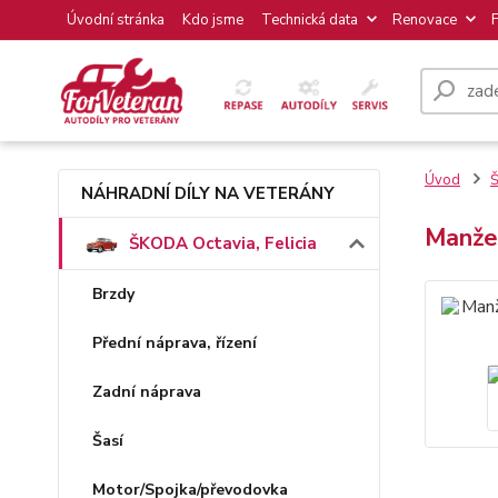
Úvodní stránka
Kdo jsme
Technická data
Renovace
Úvod
Š
NÁHRADNÍ DÍLY NA VETERÁNY
Manže
ŠKODA Octavia, Felicia
Brzdy
Přední náprava, řízení
Zadní náprava
Šasí
Motor/Spojka/převodovka