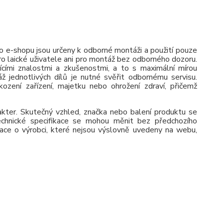
 e-shopu jsou určeny k odborné montáži a použití pouze
pro laické uživatele ani pro montáž bez odborného dozoru.
jícími znalostmi a zkušenostmi, a to s maximální mírou
ž jednotlivých dílů je nutné svěřit odbornému servisu.
zení zařízení, majetku nebo ohrožení zdraví, přičemž
rakter. Skutečný vzhled, značka nebo balení produktu se
 Technické specifikace se mohou měnit bez předchozího
ace o výrobci, které nejsou výslovně uvedeny na webu,