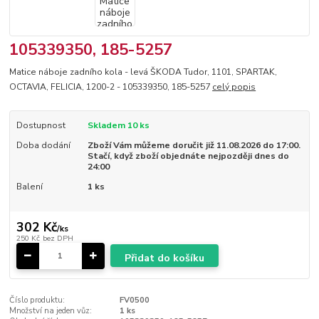
105339350, 185-5257
Matice náboje zadního kola - levá ŠKODA Tudor, 1101, SPARTAK,
OCTAVIA, FELICIA, 1200-2 - 105339350, 185-5257
celý popis
Dostupnost
Skladem 10 ks
Doba dodání
Zboží Vám můžeme doručit již 11.08.2026 do 17:00.
Stačí, když zboží objednáte nejpozději dnes do
24:00
Balení
1 ks
302 Kč
/
ks
250 Kč
bez DPH
Přidat do košíku
Číslo produktu:
FV0500
Množství na jeden vůz:
1 ks