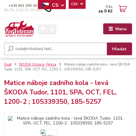
CS
CZK
+420 601 335 207
0
ks
(Po-Pá, 9:30-15:30 hod.)
za
0 Kč
Menu
Hledat
Úvod
ŠKODA Octavia, Felicia
Matice náboje zadního kola - levá ŠKODA
Tudor, 1101, SPA, OCT, FEL, 1200-2 ; 105339350, 185-5257
Matice náboje zadního kola - levá
ŠKODA Tudor, 1101, SPA, OCT, FEL,
1200-2 ; 105339350, 185-5257