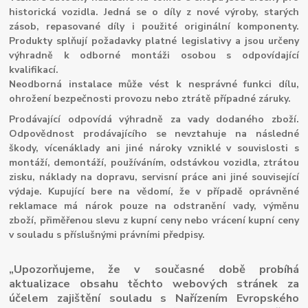
historická vozidla. Jedná se o díly z nové výroby, starých
zásob, repasované díly i použité originální komponenty.
Produkty splňují požadavky platné legislativy a jsou určeny
výhradně k odborné montáži osobou s odpovídající
kvalifikací.
Neodborná instalace může vést k nesprávné funkci dílu,
ohrožení bezpečnosti provozu nebo ztrátě případné záruky.
Prodávající odpovídá výhradně za vady dodaného zboží.
Odpovědnost prodávajícího se nevztahuje na následné
škody, vícenáklady ani jiné nároky vzniklé v souvislosti s
montáží, demontáží, používáním, odstávkou vozidla, ztrátou
zisku, náklady na dopravu, servisní práce ani jiné související
výdaje. Kupující bere na vědomí, že v případě oprávněné
reklamace má nárok pouze na odstranění vady, výměnu
zboží, přiměřenou slevu z kupní ceny nebo vrácení kupní ceny
v souladu s příslušnými právními předpisy.
„Upozorňujeme, že v současné době probíhá
aktualizace obsahu těchto webových stránek za
účelem zajištění souladu s Nařízením Evropského