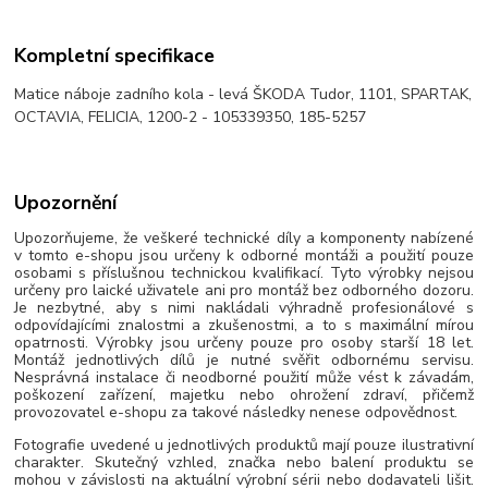
Kompletní specifikace
Matice náboje zadního kola - levá ŠKODA Tudor, 1101, SPARTAK,
OCTAVIA, FELICIA, 1200-2 - 105339350, 185-5257
Upozornění
Upozorňujeme, že veškeré technické díly a komponenty nabízené
v tomto e-shopu jsou určeny k odborné montáži a použití pouze
osobami s příslušnou technickou kvalifikací. Tyto výrobky nejsou
určeny pro laické uživatele ani pro montáž bez odborného dozoru.
Je nezbytné, aby s nimi nakládali výhradně profesionálové s
odpovídajícími znalostmi a zkušenostmi, a to s maximální mírou
opatrnosti. Výrobky jsou určeny pouze pro osoby starší 18 let.
Montáž jednotlivých dílů je nutné svěřit odbornému servisu.
Nesprávná instalace či neodborné použití může vést k závadám,
poškození zařízení, majetku nebo ohrožení zdraví, přičemž
provozovatel e-shopu za takové následky nenese odpovědnost.
Fotografie uvedené u jednotlivých produktů mají pouze ilustrativní
charakter. Skutečný vzhled, značka nebo balení produktu se
mohou v závislosti na aktuální výrobní sérii nebo dodavateli lišit.