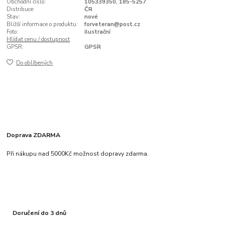
Obchodní číslo:
105339350, 185-5257
Distribuce:
ČR
Stav:
nové
Bližší informace o produktu:
forveteran@post.cz
Foto:
ilustrační
Hlídat cenu / dostupnost
GPSR:
GPSR
Do oblíbených
Doprava ZDARMA
Při nákupu nad 5000Kč možnost dopravy zdarma.
Doručení do 3 dnů