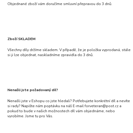
Objednané zboží vám doručíme smluvní přepravou do 3 dnů.
Zboží SKLADEM
Všechny díly držíme skladem. V případě, že je položka vyprodaná, stále
si ji lze objednat, naskladníme zpravidla do 3 dnů.
Nenašli jste požadovaný díl?
Nenašli jste v Eshopu co jste hledali? Potřebujete konkrétní díl a nevíte
si rady? Napište nám poptávku na náš E-mail forveteran@post.cz a
pokud to bude v našich možnostech díl vám objednáme, nebo
vyrobíme. Jsme tu pro Vás.