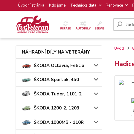
Úvodní stránka
Kdo jsme
Technická data
Renovace
Úvod
NÁHRADNÍ DÍLY NA VETERÁNY
Hadic
ŠKODA Octavia, Felicia
ŠKODA Spartak, 450
ŠKODA Tudor, 1101-2
ŠKODA 1200-2, 1203
ŠKODA 1000MB - 110R