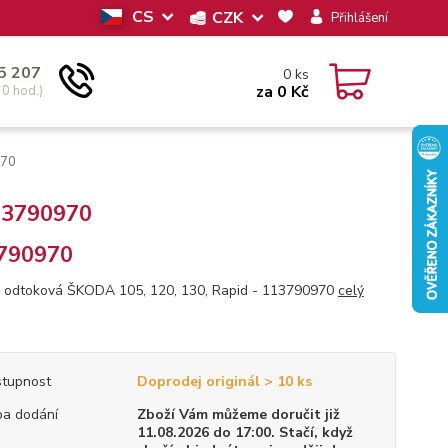
CS
CZK
Přihlášení
5 207
0
ks
za
0 Kč
30 hod.)
970
113790970
790970
 odtoková ŠKODA 105, 120, 130, Rapid - 113790970
celý
tupnost
Doprodej originál > 10 ks
a dodání
Zboží Vám můžeme doručit již
11.08.2026 do 17:00. Stačí, když