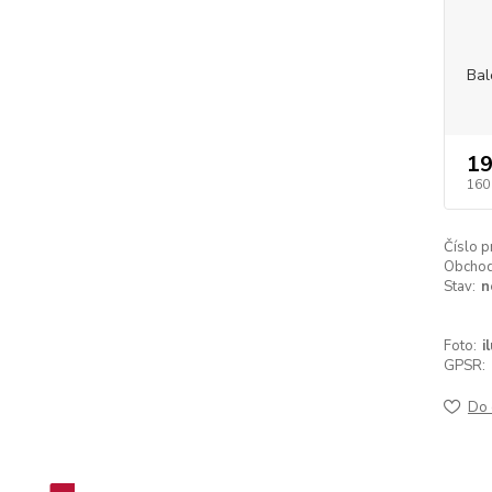
Bal
19
160
Číslo p
Obchodn
Stav:
n
Foto:
i
GPSR:
Do 