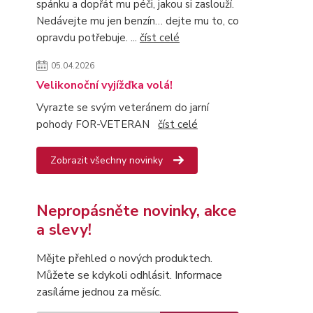
spánku a dopřát mu péči, jakou si zaslouží.
Nedávejte mu jen benzín… dejte mu to, co
opravdu potřebuje. ...
číst celé
05.04.2026
Velikonoční vyjížďka volá!
Vyrazte se svým veteránem do jarní
pohody FOR-VETERAN
číst celé
Zobrazit všechny novinky
Nepropásněte novinky, akce
a slevy!
Mějte přehled o nových produktech.
Můžete se kdykoli odhlásit. Informace
zasíláme jednou za měsíc.