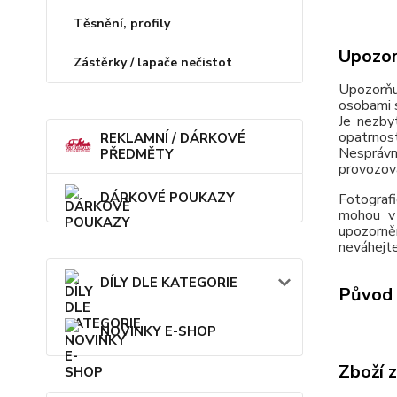
Těsnění, profily
Upozor
Zástěrky / lapače nečistot
Upozorňu
osobami s
Je nezby
opatrnos
REKLAMNÍ / DÁRKOVÉ
Nesprávn
PŘEDMĚTY
provozov
DÁRKOVÉ POUKAZY
Fotografi
mohou v 
upozorně
neváhejte
DÍLY DLE KATEGORIE
Původ 
NOVINKY E-SHOP
Zboží 