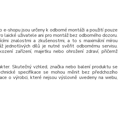
 e-shopu jsou určeny k odborné montáži a použití pouze
pro laické uživatele ani pro montáž bez odborného dozoru.
jícími znalostmi a zkušenostmi, a to s maximální mírou
ž jednotlivých dílů je nutné svěřit odbornému servisu.
zení zařízení, majetku nebo ohrožení zdraví, přičemž
rakter. Skutečný vzhled, značka nebo balení produktu se
 Technické specifikace se mohou měnit bez předchozího
ace o výrobci, které nejsou výslovně uvedeny na webu,