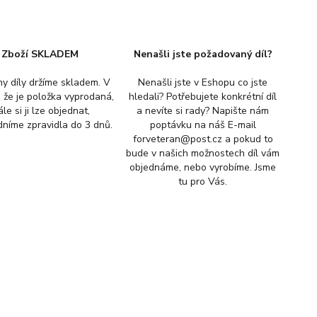
Zboží SKLADEM
Nenašli jste požadovaný díl?
y díly držíme skladem. V
Nenašli jste v Eshopu co jste
, že je položka vyprodaná,
hledali? Potřebujete konkrétní díl
ále si ji lze objednat,
a nevíte si rady? Napište nám
níme zpravidla do 3 dnů.
poptávku na náš E-mail
forveteran@post.cz a pokud to
bude v našich možnostech díl vám
objednáme, nebo vyrobíme. Jsme
tu pro Vás.