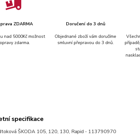
prava ZDARMA
Doručení do 3 dnů
pu nad 5000Kč možnost
Objednané zboží vám doručíme
Všechn
opravy zdarma.
smluvní přepravou do 3 dnů.
případě
st
nasklad
tní specifikace
dtoková ŠKODA 105, 120, 130, Rapid - 113790970