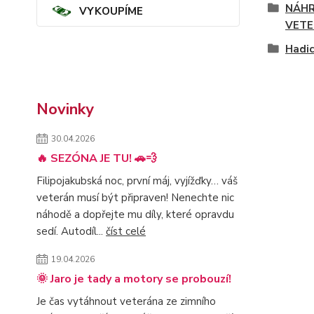
NÁHR
VYKOUPÍME
VETE
Hadi
Novinky
30.04.2026
🔥 SEZÓNA JE TU! 🚗💨
Filipojakubská noc, první máj, vyjížďky… váš
veterán musí být připraven! Nenechte nic
náhodě a dopřejte mu díly, které opravdu
sedí. Autodíl...
číst celé
19.04.2026
🌞 Jaro je tady a motory se probouzí!
Je čas vytáhnout veterána ze zimního