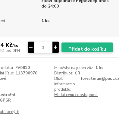
zboží objednáte nejpozději dnes
do 24:00
ení
1 ks
4 Kč
/
ks
Přidat do košíku
 Kč
bez DPH
roduktu:
FV0810
Množství na jeden vůz:
1 ks
í číslo:
113790970
Distribuce:
ČR
ové
Bližší
forveteran@post.cz
informace o
produktu:
lustrační
Hlídat cenu / dostupnost
GPSR
oblíbených