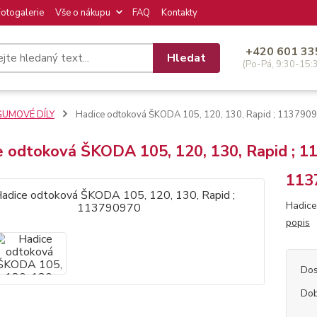
Fotogalerie
Vše o nákupu
FAQ
Kontakty
+420 601 33
Hledat
(Po-Pá, 9:30-15:
GUMOVÉ DÍLY
Hadice odtoková ŠKODA 105, 120, 130, Rapid ; 113790
e odtoková ŠKODA 105, 120, 130, Rapid ; 
113
Hadice
popis
Dos
Dob