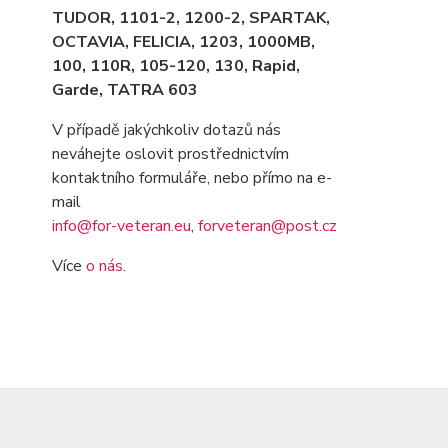
TUDOR, 1101-2, 1200-2, SPARTAK,
OCTAVIA
, FELICIA, 1203, 1000MB,
100, 110R, 105-120, 130, Rapid,
Garde, TATRA 603
V případě jakýchkoliv dotazů nás
neváhejte oslovit prostřednictvím
kontaktního formuláře, nebo přímo na e-
mail
info@for-veteran.eu
,
forveteran@post.cz
Více
o nás
.