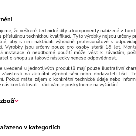
nění
jeme, že veškeré technické díly a komponenty nabízené v tomto
 příslušnou technickou kvalifikací. Tyto výrobky nejsou určeny 
tné, aby s nimi nakládali výhradně profesionálové s odpovída
ti. Výrobky jsou určeny pouze pro osoby starší 18 let. Montá
á instalace či neodborné použití může vést k závadám, poško
atel e-shopu za takové následky nenese odpovědnost.
e uvedené u jednotlivých produktů mají pouze ilustrativní cha
závislosti na aktuální výrobní sérii nebo dodavateli lišit.
ní. Pokud máte zájem o konkrétní technické údaje nebo inform
 nás kontaktovat – rádi vám je poskytneme na vyžádání.
zboží
zařazeno v kategoriích