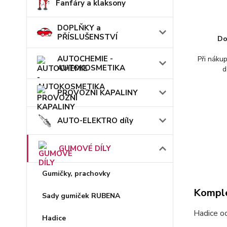
Fanfáry a klaksony
DOPLŇKY a
PŘÍSLUŠENSTVÍ
Do
AUTOCHEMIE -
Při náku
AUTOKOSMETIKA
d
PROVOZNÍ KAPALINY
AUTO-ELEKTRO díly
GUMOVÉ DÍLY
Gumičky, prachovky
Komple
Sady gumiček RUBENA
Hadice o
Hadice