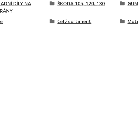
ADNÍ DÍLY NA
ŠKODA 105, 120, 130
GUM
RÁNY
ce
Celý sortiment
Moto