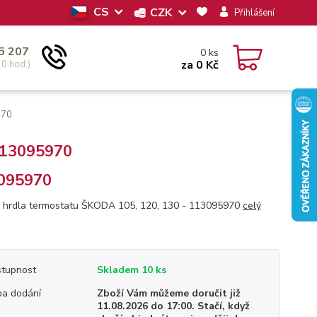
CS
CZK
Přihlášení
5 207
0
ks
za
0 Kč
30 hod.)
970
 113095970
095970
 hrdla termostatu ŠKODA 105, 120, 130 - 113095970
celý
tupnost
Skladem 10 ks
a dodání
Zboží Vám můžeme doručit již
11.08.2026 do 17:00. Stačí, když