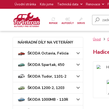
Úvodní stránka
Kdo jsme
Technická data
Renovace
Úvod
NÁHRADNÍ DÍLY NA VETERÁNY
Hadic
ŠKODA Octavia, Felicia
ŠKODA Spartak, 450
ŠKODA Tudor, 1101-2
ŠKODA 1200-2, 1203
ŠKODA 1000MB - 110R