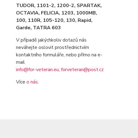
TUDOR, 1101-2, 1200-2, SPARTAK,
OCTAVIA
, FELICIA, 1203, 1000MB,
100, 110R, 105-120, 130, Rapid,
Garde, TATRA 603
V případě jakýchkoliv dotazů nás
neváhejte oslovit prostřednictvím
kontaktního formuláře, nebo přímo na e-
mail
info@for-veteran.eu
,
forveteran@post.cz
Více
o nás
.