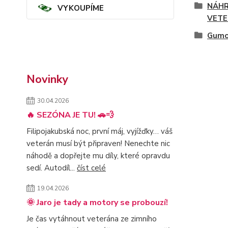
NÁHR
VYKOUPÍME
VETE
Gumo
Novinky
30.04.2026
🔥 SEZÓNA JE TU! 🚗💨
Filipojakubská noc, první máj, vyjížďky… váš
veterán musí být připraven! Nenechte nic
náhodě a dopřejte mu díly, které opravdu
sedí. Autodíl...
číst celé
19.04.2026
🌞 Jaro je tady a motory se probouzí!
Je čas vytáhnout veterána ze zimního