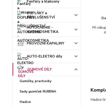
Fanfáry a klaksony
DOPLŇKY a
PŘÍSLUŠENSTVÍ
Do
AUTOCHEMIE -
Při náku
AUTOKOSMETIKA
d
PROVOZNÍ KAPALINY
AUTO-ELEKTRO díly
GUMOVÉ DÍLY
Gumičky, prachovky
Komple
Sady gumiček RUBENA
Hadice h
Hadice