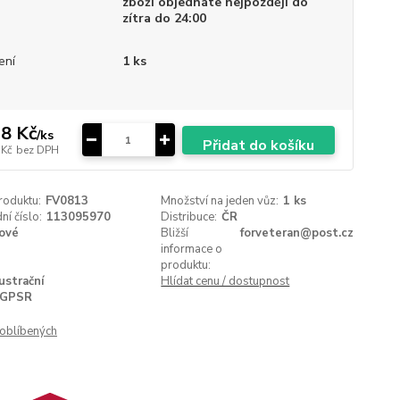
zboží objednáte nejpozději do
zítra do 24:00
ení
1 ks
8 Kč
/
ks
Přidat do košíku
 Kč
bez DPH
roduktu:
FV0813
Množství na jeden vůz:
1 ks
í číslo:
113095970
Distribuce:
ČR
ové
Bližší
forveteran@post.cz
informace o
produktu:
lustrační
Hlídat cenu / dostupnost
GPSR
oblíbených