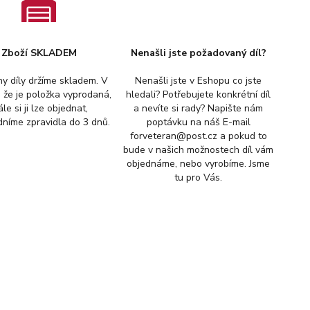
Zboží SKLADEM
Nenašli jste požadovaný díl?
y díly držíme skladem. V
Nenašli jste v Eshopu co jste
, že je položka vyprodaná,
hledali? Potřebujete konkrétní díl
ále si ji lze objednat,
a nevíte si rady? Napište nám
níme zpravidla do 3 dnů.
poptávku na náš E-mail
forveteran@post.cz a pokud to
bude v našich možnostech díl vám
objednáme, nebo vyrobíme. Jsme
tu pro Vás.