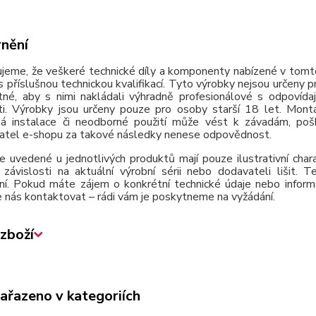
nění
jeme, že veškeré technické díly a komponenty nabízené v tomto
 příslušnou technickou kvalifikací. Tyto výrobky nejsou určeny 
tné, aby s nimi nakládali výhradně profesionálové s odpovída
ti. Výrobky jsou určeny pouze pro osoby starší 18 let. Montá
á instalace či neodborné použití může vést k závadám, poško
atel e-shopu za takové následky nenese odpovědnost.
e uvedené u jednotlivých produktů mají pouze ilustrativní cha
závislosti na aktuální výrobní sérii nebo dodavateli lišit.
ní. Pokud máte zájem o konkrétní technické údaje nebo inform
 nás kontaktovat – rádi vám je poskytneme na vyžádání.
zboží
zařazeno v kategoriích