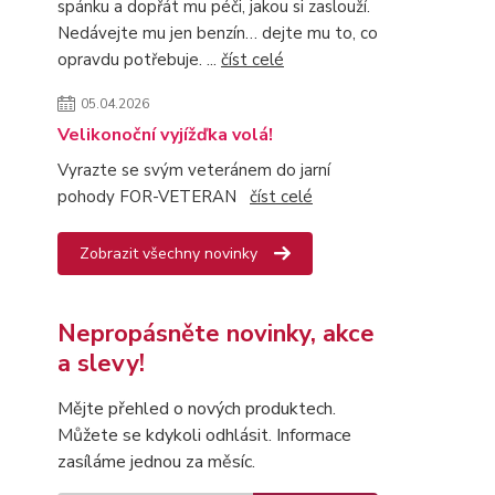
spánku a dopřát mu péči, jakou si zaslouží.
Nedávejte mu jen benzín… dejte mu to, co
opravdu potřebuje. ...
číst celé
05.04.2026
Velikonoční vyjížďka volá!
Vyrazte se svým veteránem do jarní
pohody FOR-VETERAN
číst celé
Zobrazit všechny novinky
Nepropásněte novinky, akce
a slevy!
Mějte přehled o nových produktech.
Můžete se kdykoli odhlásit. Informace
zasíláme jednou za měsíc.