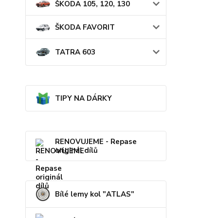
ŠKODA 105, 120, 130
ŠKODA FAVORIT
TATRA 603
TIPY NA DÁRKY
RENOVUJEME - Repase
originál dílů
Bílé lemy kol "ATLAS"