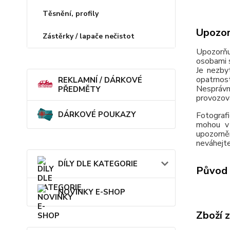
Těsnění, profily
Upozor
Zástěrky / lapače nečistot
Upozorňu
osobami s
Je nezby
opatrnos
REKLAMNÍ / DÁRKOVÉ
Nesprávn
PŘEDMĚTY
provozov
DÁRKOVÉ POUKAZY
Fotografi
mohou v 
upozorně
neváhejte
DÍLY DLE KATEGORIE
Původ 
NOVINKY E-SHOP
Zboží 