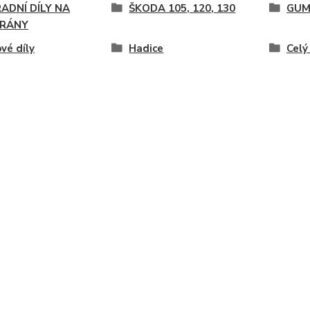
ADNÍ DÍLY NA
ŠKODA 105, 120, 130
GUM
RÁNY
vé díly
Hadice
Celý