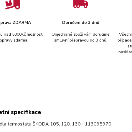
prava ZDARMA
Doručení do 3 dnů
pu nad 5000Kč možnost
Objednané zboží vám doručíme
Všechn
opravy zdarma.
smluvní přepravou do 3 dnů.
případě
st
nasklad
tní specifikace
rdla termostatu ŠKODA 105, 120, 130 - 113095970