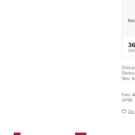
Bal
36
304
Číslo p
Obchodn
Stav:
n
Foto:
i
GPSR:
Do 