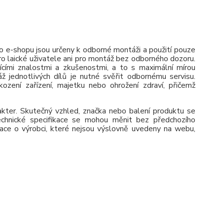
 e-shopu jsou určeny k odborné montáži a použití pouze
pro laické uživatele ani pro montáž bez odborného dozoru.
jícími znalostmi a zkušenostmi, a to s maximální mírou
ž jednotlivých dílů je nutné svěřit odbornému servisu.
zení zařízení, majetku nebo ohrožení zdraví, přičemž
rakter. Skutečný vzhled, značka nebo balení produktu se
 Technické specifikace se mohou měnit bez předchozího
ace o výrobci, které nejsou výslovně uvedeny na webu,