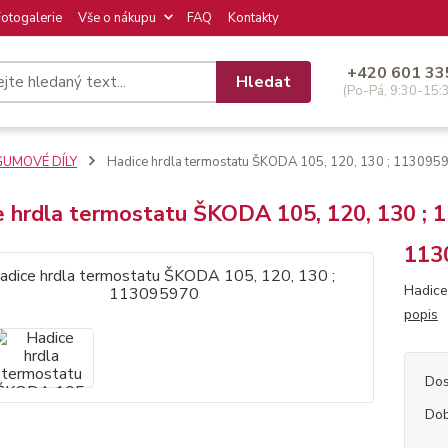
Fotogalerie
Vše o nákupu
FAQ
Kontakty
+420 601 33
Hledat
(Po-Pá, 9:30-15:
GUMOVÉ DÍLY
Hadice hrdla termostatu ŠKODA 105, 120, 130 ; 113095
e hrdla termostatu ŠKODA 105, 120, 130 ;
113
Hadice
popis
Dos
Dob