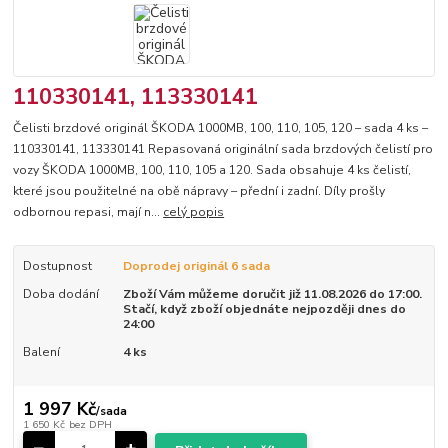
110330141, 113330141
Čelisti brzdové originál ŠKODA 1000MB, 100, 110, 105, 120 – sada 4 ks –
110330141, 113330141 Repasovaná originální sada brzdových čelistí pro
vozy ŠKODA 1000MB, 100, 110, 105 a 120. Sada obsahuje 4 ks čelistí,
které jsou použitelné na obě nápravy – přední i zadní. Díly prošly
odbornou repasi, mají n...
celý popis
Dostupnost
Doprodej originál 6 sada
Doba dodání
Zboží Vám můžeme doručit již 11.08.2026 do 17:00.
Stačí, když zboží objednáte nejpozději dnes do
24:00
Balení
4 ks
1 997 Kč
/
sada
1 650 Kč
bez DPH