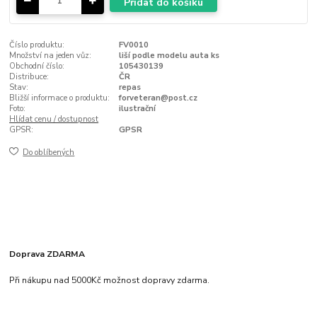
Přidat do košíku
Číslo produktu:
FV0010
Množství na jeden vůz:
liší podle modelu auta ks
Obchodní číslo:
105430139
Distribuce:
ČR
Stav:
repas
Bližší informace o produktu:
forveteran@post.cz
Foto:
ilustrační
Hlídat cenu / dostupnost
GPSR:
GPSR
Do oblíbených
Doprava ZDARMA
Při nákupu nad 5000Kč možnost dopravy zdarma.