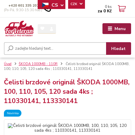
CS
CZK
+420 601 335 207
0
ks
(Po-Pá, 9:30-15:30 hod.)
za
0 Kč
Menu
Hledat
Úvod
ŠKODA 1000MB - 110R
Čelisti brzdové originál ŠKODA 1000MB,
100, 110, 105, 120 sada 4ks ; 110330141, 113330141
Čelisti brzdové originál ŠKODA 1000MB,
100, 110, 105, 120 sada 4ks ;
110330141, 113330141
Novinka