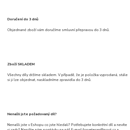
Doručení do 3 dnů
Objednané zboží vám doručíme smluvní přepravou do 3 dnů.
Zboží SKLADEM
Všechny díly držíme skladem. V případě, že je položka vyprodaná, stále
si ji lze objednat, naskladníme zpravidla do 3 dnů.
Nenašli jste požadovaný díl?
Nenašli jste v Eshopu co jste hledali? Potřebujete konkrétní díl a nevíte
si rady? Napište nám poptávku na náš E-mail forveteran@post.cz a