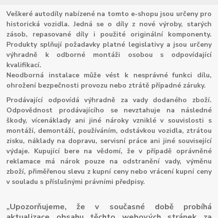
Veškeré autodíly nabízené na tomto e-shopu jsou určeny pro
historická vozidla. Jedná se o díly z nové výroby, starých
zásob, repasované díly i použité originální komponenty.
Produkty splňují požadavky platné legislativy a jsou určeny
výhradně k odborné montáži osobou s odpovídající
kvalifikací.
Neodborná instalace může vést k nesprávné funkci dílu,
ohrožení bezpečnosti provozu nebo ztrátě případné záruky.
Prodávající odpovídá výhradně za vady dodaného zboží.
Odpovědnost prodávajícího se nevztahuje na následné
škody, vícenáklady ani jiné nároky vzniklé v souvislosti s
montáží, demontáží, používáním, odstávkou vozidla, ztrátou
zisku, náklady na dopravu, servisní práce ani jiné související
výdaje. Kupující bere na vědomí, že v případě oprávněné
reklamace má nárok pouze na odstranění vady, výměnu
zboží, přiměřenou slevu z kupní ceny nebo vrácení kupní ceny
v souladu s příslušnými právními předpisy.
„Upozorňujeme, že v současné době probíhá
aktualizace obsahu těchto webových stránek za