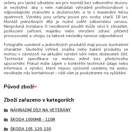
určeny pro laické uživatele ani pro montáž bez odborného dozoru.
Je nezbytné, aby s nimi nakládali výhradně profesionálové s
odpovídajícími znalostmi a zkušenostmi, a to s maximální mírou
opatrnosti. Výrobky jsou určeny pouze pro osoby starší 18 let.
Montáž jednotlivých dílů je nutné svěřit odbornému servisu.
Nesprávná instalace či neodborné použití může vést k závadám,
poškození zařízení, majetku nebo ohrožení zdraví, přičemž
provozovatel e-shopu za takové následky nenese odpovědnost.
Fotografie uvedené u jednotlivých produktů mají pouze ilustrativní
charakter. Skutečný vzhled, značka nebo balení produktu se
mohou v závislosti na aktuální výrobní sérii nebo dodavateli lišit.
Technické specifikace se mohou měnit bez předchozího
upozornění. Pokud máte zájem o konkrétní technické údaje nebo
informace o výrobci, které nejsou výslovně uvedeny na webu,
neváhejte nás kontaktovat – rádi vám je poskytneme na vyžádání.
Původ zboží
Zboží zařazeno v kategoriích
NÁHRADNÍ DÍLY NA VETERÁNY
ŠKODA 1000MB - 110R
ŠKODA 105, 120, 130