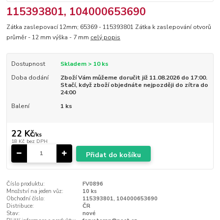
115393801, 104000653690
Zátka zaslepovací 12mm; 65369 - 115393801 Zátka k zaslepování otvorů
průměr - 12 mm výška - 7 mm
celý popis
Dostupnost
Skladem > 10 ks
Doba dodání
Zboží Vám můžeme doručit již 11.08.2026 do 17:00.
Stačí, když zboží objednáte nejpozději do zítra do
24:00
Balení
1 ks
22 Kč
/
ks
18 Kč
bez DPH
Přidat do košíku
Číslo produktu:
FV0896
Množství na jeden vůz:
10 ks
Obchodní číslo:
115393801, 104000653690
Distribuce:
ČR
Stav:
nové