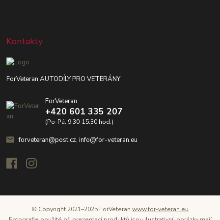
Kontakty
ForVeteran AUTODÍLY PRO VETERÁNY
ForVeteran
+420 601 335 207
(Po-Pá, 9:30-15:30 hod.)
forveteran@post.cz, info@for-veteran.eu
© Copyright 2021–2025 ForVeteran
www.for-veteran.eu
Fotografie použité při prezentaci produktů jsou ilustrativní, obrázky mají