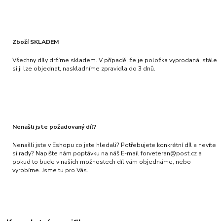
Zboží SKLADEM
Všechny díly držíme skladem. V případě, že je položka vyprodaná, stále
si ji lze objednat, naskladníme zpravidla do 3 dnů.
Nenašli jste požadovaný díl?
Nenašli jste v Eshopu co jste hledali? Potřebujete konkrétní díl a nevíte
si rady? Napište nám poptávku na náš E-mail forveteran@post.cz a
pokud to bude v našich možnostech díl vám objednáme, nebo
vyrobíme. Jsme tu pro Vás.