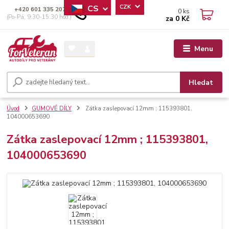
CS
CZK
+420 601 335 207
0
ks
(Po-Pá, 9:30-15:30 hod.)
za
0 Kč
Menu
Hledat
Úvod
GUMOVÉ DÍLY
Zátka zaslepovací 12mm ; 115393801,
104000653690
Zátka zaslepovací 12mm ; 115393801,
104000653690