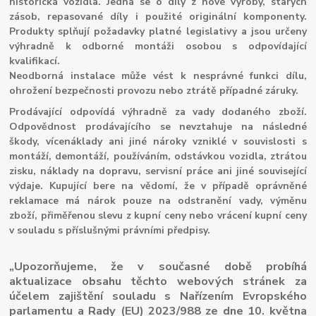
historická vozidla. Jedná se o díly z nové výroby, starých
zásob, repasované díly i použité originální komponenty.
Produkty splňují požadavky platné legislativy a jsou určeny
výhradně k odborné montáži osobou s odpovídající
kvalifikací.
Neodborná instalace může vést k nesprávné funkci dílu,
ohrožení bezpečnosti provozu nebo ztrátě případné záruky.
Prodávající odpovídá výhradně za vady dodaného zboží.
Odpovědnost prodávajícího se nevztahuje na následné
škody, vícenáklady ani jiné nároky vzniklé v souvislosti s
montáží, demontáží, používáním, odstávkou vozidla, ztrátou
zisku, náklady na dopravu, servisní práce ani jiné související
výdaje. Kupující bere na vědomí, že v případě oprávněné
reklamace má nárok pouze na odstranění vady, výměnu
zboží, přiměřenou slevu z kupní ceny nebo vrácení kupní ceny
v souladu s příslušnými právními předpisy.
„Upozorňujeme, že v současné době probíhá
aktualizace obsahu těchto webových stránek za
účelem zajištění souladu s Nařízením Evropského
parlamentu a Rady (EU) 2023/988 ze dne 10. května