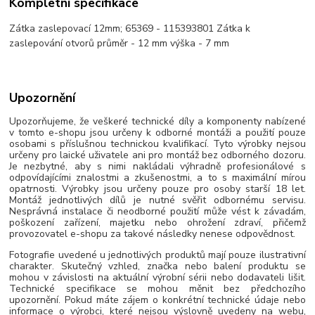
Kompletní specifikace
Zátka zaslepovací 12mm; 65369 - 115393801 Zátka k
zaslepování otvorů průměr - 12 mm výška - 7 mm
Upozornění
Upozorňujeme, že veškeré technické díly a komponenty nabízené
v tomto e-shopu jsou určeny k odborné montáži a použití pouze
osobami s příslušnou technickou kvalifikací. Tyto výrobky nejsou
určeny pro laické uživatele ani pro montáž bez odborného dozoru.
Je nezbytné, aby s nimi nakládali výhradně profesionálové s
odpovídajícími znalostmi a zkušenostmi, a to s maximální mírou
opatrnosti. Výrobky jsou určeny pouze pro osoby starší 18 let.
Montáž jednotlivých dílů je nutné svěřit odbornému servisu.
Nesprávná instalace či neodborné použití může vést k závadám,
poškození zařízení, majetku nebo ohrožení zdraví, přičemž
provozovatel e-shopu za takové následky nenese odpovědnost.
Fotografie uvedené u jednotlivých produktů mají pouze ilustrativní
charakter. Skutečný vzhled, značka nebo balení produktu se
mohou v závislosti na aktuální výrobní sérii nebo dodavateli lišit.
Technické specifikace se mohou měnit bez předchozího
upozornění. Pokud máte zájem o konkrétní technické údaje nebo
informace o výrobci, které nejsou výslovně uvedeny na webu,