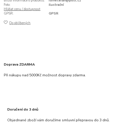
Bližší informace o produktu:
forveteran@post.cz
Foto:
ilustrační
Hlídat cenu / dostupnost
GPSR:
GPSR
Do oblíbených
Doprava ZDARMA
Při nákupu nad 5000Kč možnost dopravy zdarma.
Doručení do 3 dnů
Objednané zboží vám doručíme smluvní přepravou do 3 dnů.