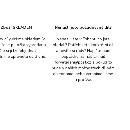
Zboží SKLADEM
Nenašli jste požadovaný díl?
y díly držíme skladem. V
Nenašli jste v Eshopu co jste
, že je položka vyprodaná,
hledali? Potřebujete konkrétní díl
ále si ji lze objednat,
a nevíte si rady? Napište nám
níme zpravidla do 3 dnů.
poptávku na náš E-mail
forveteran@post.cz a pokud to
bude v našich možnostech díl vám
objednáme, nebo vyrobíme. Jsme
tu pro Vás.