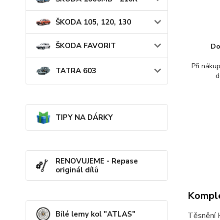
ŠKODA 105, 120, 130
ŠKODA FAVORIT
Do
Při náku
TATRA 603
d
TIPY NA DÁRKY
RENOVUJEME - Repase
originál dílů
Komple
Bílé lemy kol "ATLAS"
Těsnění 