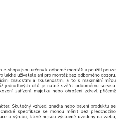
 e-shopu jsou určeny k odborné montáži a použití pouze
pro laické uživatele ani pro montáž bez odborného dozoru.
jícími znalostmi a zkušenostmi, a to s maximální mírou
ž jednotlivých dílů je nutné svěřit odbornému servisu.
zení zařízení, majetku nebo ohrožení zdraví, přičemž
rakter. Skutečný vzhled, značka nebo balení produktu se
 Technické specifikace se mohou měnit bez předchozího
ace o výrobci, které nejsou výslovně uvedeny na webu,