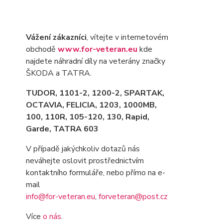
Vážení zákazníci
, vítejte v internetovém
obchodě
www.for-veteran.eu
kde
najdete náhradní díly na veterány značky
ŠKODA a TATRA.
TUDOR, 1101-2, 1200-2, SPARTAK,
OCTAVIA
, FELICIA, 1203, 1000MB,
100, 110R, 105-120, 130, Rapid,
Garde, TATRA 603
V případě jakýchkoliv dotazů nás
neváhejte oslovit prostřednictvím
kontaktního formuláře, nebo přímo na e-
mail
info@for-veteran.eu
,
forveteran@post.cz
Více
o nás
.