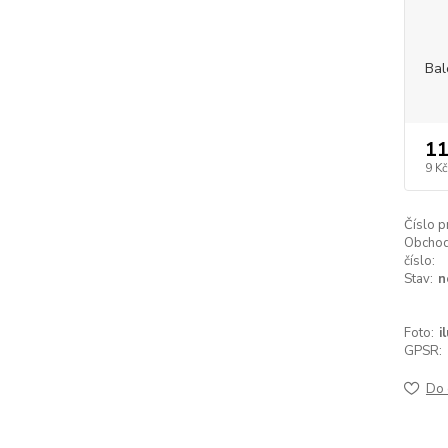
Bal
11
9 Kč
Číslo p
Obchod
číslo:
Stav:
n
Foto:
i
GPSR:
Do 