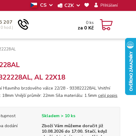
CS
CZK
Přihlášení
5 207
0
ks
za
0 Kč
30 hod.)
822228AL
2228AL
822228AL, AL 22X18
í Hlavního brzdového válce 22/28 - 933822228AL Vnitřní
: 18mm Vnější průměr: 22mm Síla materiálu: 1.5mm
celý popis
tupnost
Skladem > 10 ks
a dodání
Zboží Vám můžeme doručit již
10.08.2026 do 17:00. Stačí, když