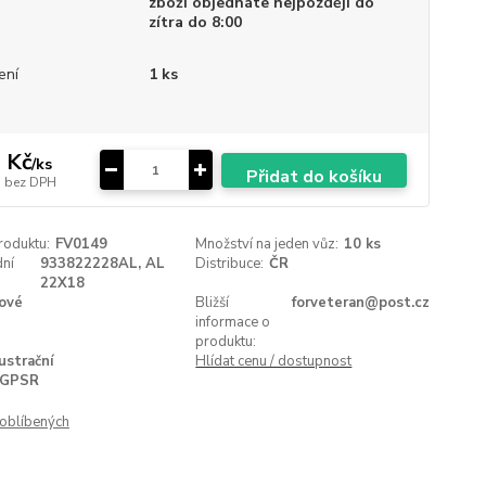
zboží objednáte nejpozději do
zítra do 8:00
ení
1 ks
 Kč
/
ks
Přidat do košíku
bez DPH
roduktu:
FV0149
Množství na jeden vůz:
10 ks
ní
933822228AL, AL
Distribuce:
ČR
22X18
ové
Bližší
forveteran@post.cz
informace o
produktu:
lustrační
Hlídat cenu / dostupnost
GPSR
oblíbených