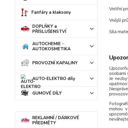
Vnitřní p
Fanfáry a klaksony
Vnější pr
DOPLŇKY a
PŘÍSLUŠENSTVÍ
Síla mate
AUTOCHEMIE -
AUTOKOSMETIKA
Upozor
PROVOZNÍ KAPALINY
Upozorňu
osobami s
Je nezby
AUTO-ELEKTRO díly
opatrnos
Nesprávn
GUMOVÉ DÍLY
provozov
Fotografi
mohou v 
upozorně
REKLAMNÍ / DÁRKOVÉ
neváhejte
PŘEDMĚTY