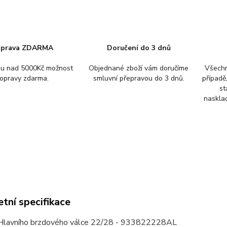
prava ZDARMA
Doručení do 3 dnů
pu nad 5000Kč možnost
Objednané zboží vám doručíme
Všechn
opravy zdarma.
smluvní přepravou do 3 dnů.
případě
st
nasklad
tní specifikace
Hlavního brzdového válce 22/28 - 933822228AL