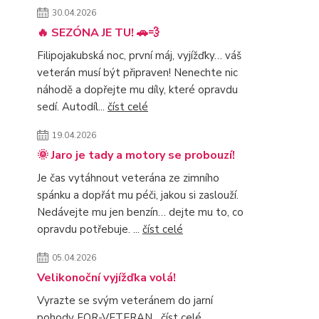
30.04.2026
🔥 SEZÓNA JE TU! 🚗💨
Filipojakubská noc, první máj, vyjížďky… váš
veterán musí být připraven! Nenechte nic
náhodě a dopřejte mu díly, které opravdu
sedí. Autodíl...
číst celé
19.04.2026
🌞 Jaro je tady a motory se probouzí!
Je čas vytáhnout veterána ze zimního
spánku a dopřát mu péči, jakou si zaslouží.
Nedávejte mu jen benzín… dejte mu to, co
opravdu potřebuje. ...
číst celé
05.04.2026
Velikonoční vyjížďka volá!
Vyrazte se svým veteránem do jarní
pohody FOR-VETERAN
číst celé