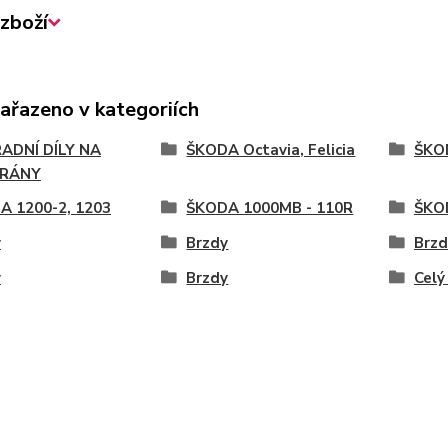
zboží
zařazeno v kategoriích
ADNÍ DÍLY NA
ŠKODA Octavia, Felicia
ŠKOD
RÁNY
A 1200-2, 1203
ŠKODA 1000MB - 110R
ŠKOD
y
Brzdy
Brzd
y
Brzdy
Celý