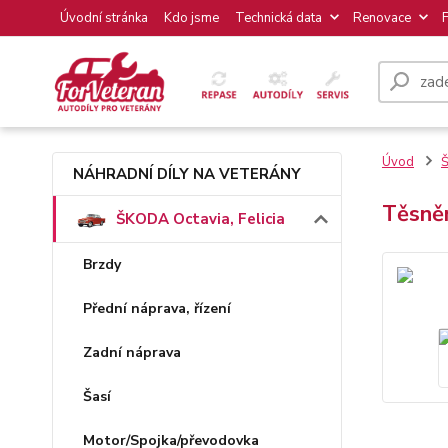
Úvodní stránka
Kdo jsme
Technická data
Renovace
Úvod
Š
NÁHRADNÍ DÍLY NA VETERÁNY
Těsně
ŠKODA Octavia, Felicia
Brzdy
Přední náprava, řízení
Zadní náprava
Šasí
Motor/Spojka/převodovka