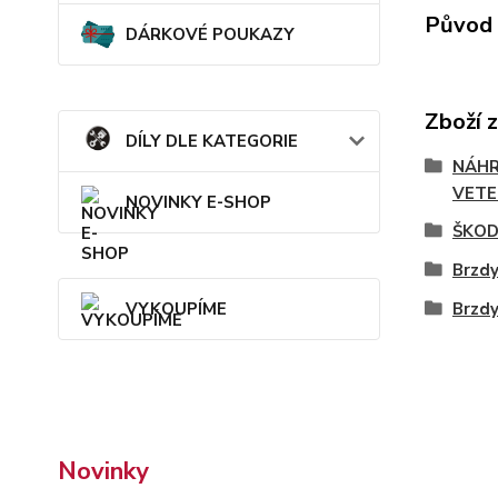
Původ 
DÁRKOVÉ POUKAZY
Zboží 
DÍLY DLE KATEGORIE
NÁHR
VETE
NOVINKY E-SHOP
ŠKOD
Brzd
Brzd
VYKOUPÍME
Novinky