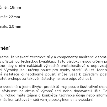
růměr:
18mm
ůměr:
22mm
riálu:
1.5mm
nění
jeme, že veškeré technické díly a komponenty nabízené v tomto
 příslušnou technickou kvalifikací. Tyto výrobky nejsou určeny 
tné, aby s nimi nakládali výhradně profesionálové s odpovída
ti. Výrobky jsou určeny pouze pro osoby starší 18 let. Montá
á instalace či neodborné použití může vést k závadám, poško
atel e-shopu za takové následky nenese odpovědnost.
e uvedené u jednotlivých produktů mají pouze ilustrativní cha
závislosti na aktuální výrobní sérii nebo dodavateli lišit.
ní. Pokud máte zájem o konkrétní technické údaje nebo inform
 nás kontaktovat – rádi vám je poskytneme na vyžádání.