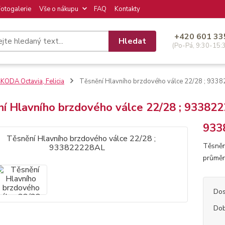
Fotogalerie
Vše o nákupu
FAQ
Kontakty
+420 601 33
Hledat
(Po-Pá, 9:30-15:
KODA Octavia, Felicia
Těsnění Hlavního brzdového válce 22/28 ; 933
ní Hlavního brzdového válce 22/28 ; 93382
933
Těsněn
průměr
Dos
Dob