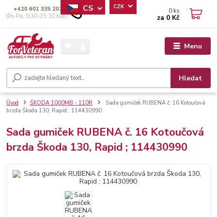
CS
CZK
+420 601 335 207
0
ks
(Po-Pá, 9:30-15:30 hod.)
za
0 Kč
Menu
Hledat
Úvod
ŠKODA 1000MB - 110R
Sada gumiček RUBENA č. 16 Kotoučová
brzda Škoda 130, Rapid ; 114430990
Sada gumiček RUBENA č. 16 Kotoučová
brzda Škoda 130, Rapid ; 114430990