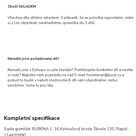
Zboží SKLADEM
Všechny díly držíme skladem. V případě, že je položka vyprodaná, stále
si ji lze objednat, naskladníme zpravidla do 3 dnů.
Nenašli jste požadovaný díl?
Nenašli jste v Eshopu co jste hledali? Potřebujete konkrétní díl a nevíte
si rady? Napište nám poptávku na náš E-mail forveteran@post.cz a
pokud to bude v našich možnostech díl vám objednáme, nebo
vyrobíme. Jsme tu pro Vás.
Kompletní specifikace
Sada gumiček RUBENA č. 16 Kotoučová brzda Škoda 130, Rapid -
114430990