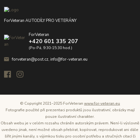
ForVeteran AUTODÍLY PRO VETERÁNY
ForVeteran
+420 601 335 207
(Po-Pá, 9:30-15:30 hod.)
forveteran@post.cz, info@for-veteran.eu
© Copyright 2021–2025 ForVeteran
www.for-veteran.eu
Fotografie použité při prezentaci produktů jsou ilustrativní, obrázky mají
pouze ilustrativní charakter.
Obsah webu je v celém rozsahu chráněn autorským právem. Není-li výslovně
uvedeno jinak, není možné obsah přebírat, kopírovat, reprodukovat ani dále
šířit jinými kanály, s výjimkou tisku pro osobní potřebu a stručných citací či