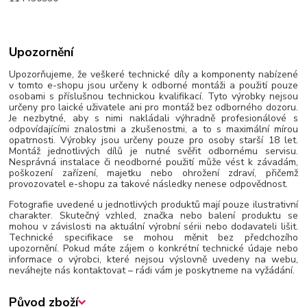
Upozornění
Upozorňujeme, že veškeré technické díly a komponenty nabízené
v tomto e-shopu jsou určeny k odborné montáži a použití pouze
osobami s příslušnou technickou kvalifikací. Tyto výrobky nejsou
určeny pro laické uživatele ani pro montáž bez odborného dozoru.
Je nezbytné, aby s nimi nakládali výhradně profesionálové s
odpovídajícími znalostmi a zkušenostmi, a to s maximální mírou
opatrnosti. Výrobky jsou určeny pouze pro osoby starší 18 let.
Montáž jednotlivých dílů je nutné svěřit odbornému servisu.
Nesprávná instalace či neodborné použití může vést k závadám,
poškození zařízení, majetku nebo ohrožení zdraví, přičemž
provozovatel e-shopu za takové následky nenese odpovědnost.
Fotografie uvedené u jednotlivých produktů mají pouze ilustrativní
charakter. Skutečný vzhled, značka nebo balení produktu se
mohou v závislosti na aktuální výrobní sérii nebo dodavateli lišit.
Technické specifikace se mohou měnit bez předchozího
upozornění. Pokud máte zájem o konkrétní technické údaje nebo
informace o výrobci, které nejsou výslovně uvedeny na webu,
neváhejte nás kontaktovat – rádi vám je poskytneme na vyžádání.
Původ zboží