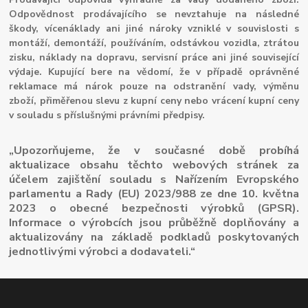
Odpovědnost prodávajícího se nevztahuje na následné
škody, vícenáklady ani jiné nároky vzniklé v souvislosti s
montáží, demontáží, používáním, odstávkou vozidla, ztrátou
zisku, náklady na dopravu, servisní práce ani jiné související
výdaje. Kupující bere na vědomí, že v případě oprávněné
reklamace má nárok pouze na odstranění vady, výměnu
zboží, přiměřenou slevu z kupní ceny nebo vrácení kupní ceny
v souladu s příslušnými právními předpisy.
„Upozorňujeme, že v současné době probíhá
aktualizace obsahu těchto webových stránek za
účelem zajištění souladu s Nařízením Evropského
parlamentu a Rady (EU) 2023/988 ze dne 10. května
2023 o obecné bezpečnosti výrobků (GPSR).
Informace o výrobcích jsou průběžně doplňovány a
aktualizovány na základě podkladů poskytovaných
jednotlivými výrobci a dodavateli.“