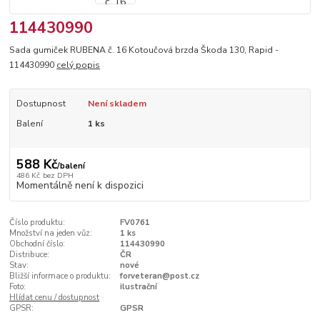
114430990
Sada gumiček RUBENA č. 16 Kotoučová brzda Škoda 130, Rapid -
114430990
celý popis
Dostupnost
Není skladem
Balení
1 ks
588 Kč
/
balení
486 Kč
bez DPH
Momentálně není k dispozici
Číslo produktu:
FV0761
Množství na jeden vůz:
1 ks
Obchodní číslo:
114430990
Distribuce:
ČR
Stav:
nové
Bližší informace o produktu:
forveteran@post.cz
Foto:
ilustrační
Hlídat cenu / dostupnost
GPSR:
GPSR