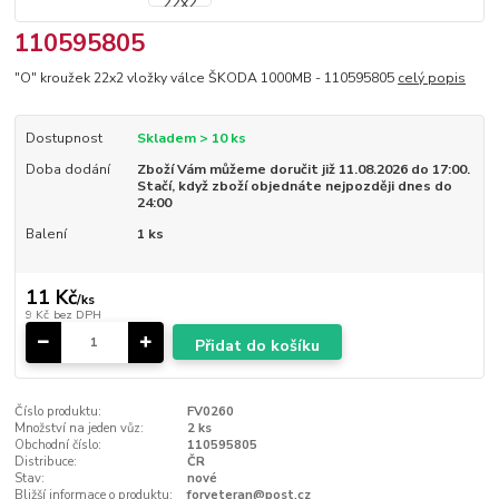
110595805
"O" kroužek 22x2 vložky válce ŠKODA 1000MB - 110595805
celý popis
Dostupnost
Skladem > 10 ks
Doba dodání
Zboží Vám můžeme doručit již 11.08.2026 do 17:00.
Stačí, když zboží objednáte nejpozději dnes do
24:00
Balení
1 ks
11 Kč
/
ks
9 Kč
bez DPH
Přidat do košíku
Číslo produktu:
FV0260
Množství na jeden vůz:
2 ks
Obchodní číslo:
110595805
Distribuce:
ČR
Stav:
nové
Bližší informace o produktu:
forveteran@post.cz