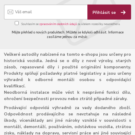
Přihlásit se
Souhlasím se
zpracováním osobních údajů
za účelem rozesílky newsletteru.
Mějte přehled o nových produktech. Můžete se kdykoli odhlásit. Informace
zasíláme jednou za měsíc.
Veškeré autodíly nabízené na tomto e-shopu jsou určeny pro
historická vozidla. Jedná se o díly z nové výroby, starých
zásob, repasované díly i použité originální komponenty.
Produkty splňují požadavky platné legislativy a jsou určeny
výhradně k odborné montáži osobou s odpovídající
kvalifikací.
Neodborná instalace může vést k nesprávné funkci dílu,
ohrožení bezpečnosti provozu nebo ztrátě případné záruky.
Prodávající odpovídá výhradně za vady dodaného zboží.
Odpovědnost prodávajícího se nevztahuje na následné
škody, vícenáklady ani jiné nároky vzniklé v souvislosti s
montáží, demontáží, používáním, odstávkou vozidla, ztrátou
zisku, náklady na dopravu, servisní práce ani jiné související