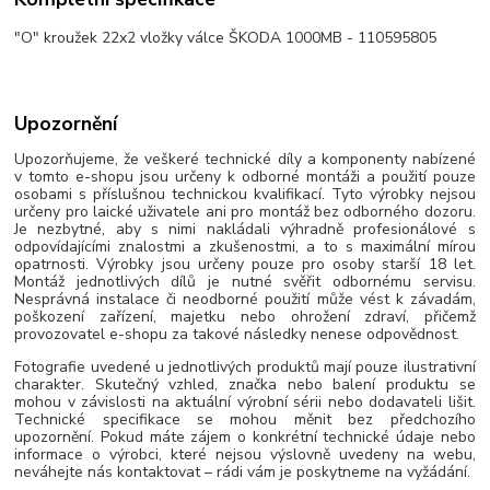
"O" kroužek 22x2 vložky válce ŠKODA 1000MB - 110595805
Upozornění
Upozorňujeme, že veškeré technické díly a komponenty nabízené
v tomto e-shopu jsou určeny k odborné montáži a použití pouze
osobami s příslušnou technickou kvalifikací. Tyto výrobky nejsou
určeny pro laické uživatele ani pro montáž bez odborného dozoru.
Je nezbytné, aby s nimi nakládali výhradně profesionálové s
odpovídajícími znalostmi a zkušenostmi, a to s maximální mírou
opatrnosti. Výrobky jsou určeny pouze pro osoby starší 18 let.
Montáž jednotlivých dílů je nutné svěřit odbornému servisu.
Nesprávná instalace či neodborné použití může vést k závadám,
poškození zařízení, majetku nebo ohrožení zdraví, přičemž
provozovatel e-shopu za takové následky nenese odpovědnost.
Fotografie uvedené u jednotlivých produktů mají pouze ilustrativní
charakter. Skutečný vzhled, značka nebo balení produktu se
mohou v závislosti na aktuální výrobní sérii nebo dodavateli lišit.
Technické specifikace se mohou měnit bez předchozího
upozornění. Pokud máte zájem o konkrétní technické údaje nebo
informace o výrobci, které nejsou výslovně uvedeny na webu,
neváhejte nás kontaktovat – rádi vám je poskytneme na vyžádání.