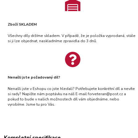
Zboží SKLADEM
Všechny díly držíme skladem. V případě, že je položka vyprodaná, stále
si ji lze objednat, naskladníme zpravidla do 3 dnů.
Nenašli jste požadovaný díl?
Nenašli jste v Eshopu co jste hledali? Potřebujete konkrétní díl a nevíte
si rady? Napište nám poptávku na náš E-mail forveteran@post.cz a
pokud to bude v našich možnostech díl vám objednáme, nebo
vyrobíme. Jsme tu pro Vás.
Kompletní specifikace