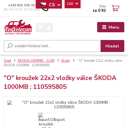
CS
CZK
+420 601 335 207
0
ks
(Po-Pá, 9:30-15:30 hod.)
za
0 Kč
Menu
Hledat
Úvod
ŠKODA 1000MB - 110R
Brzdy
"O" kroužek 22x2 vložky válce
ŠKODA 1000MB ; 110595805
"O" kroužek 22x2 vložky válce ŠKODA
1000MB ; 110595805