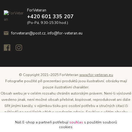
ForVeteran
+420 601 335 207
(Po-Pá, 9:30-15:30 hod.)
forveteran@post.cz, info@for-veteran.eu
© Copyright 2021–2025 ForVeteran
www.for-veteran.eu
Fotografie použité při prezentaci produktů jsou ilustrativní, obrázky mají
pouze ilustrativní charakter.
Obsah webu je v celém rozsahu chráněn autorským právem. Není-li výslovně
uvedeno jinak, není možné obsah přebírat, kopírovat, reprodukovat ani dále
šířit jinými kanály, s výjimkou tisku pro osobní potřebu a stručných citací či
náhledů na sociálních sítích s uvedením zdroje. Souhlas s užitím obsahu
musí být vždy písemný a lze o něj požádat. Vlastníkem a provozovatelem
Náš E-shop a partneři potřebují
souhlas
s použitím souborů
těchto webových stránek je Tomáš Oršel.
cookies.