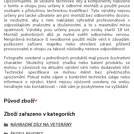
Upozorňujeme, že veškeré technické díly a komponenty nabízené
v tomto e-shopu jsou určeny k odborné montáži a použití pouze
osobami s příslušnou technickou kvalifikací. Tyto výrobky nejsou
určeny pro laické uživatele ani pro montáž bez odborného dozoru.
Je nezbytné, aby s nimi nakládali výhradně profesionálové s
odpovídajícími znalostmi a zkušenostmi, a to s maximální mírou
opatrnosti. Výrobky jsou určeny pouze pro osoby starší 18 let.
Montáž jednotlivých dílů je nutné svěřit odbornému servisu.
Nesprávná instalace či neodborné použití může vést k závadám,
poškození zařízení, majetku nebo ohrožení zdraví, přičemž
provozovatel e-shopu za takové následky nenese odpovědnost.
Fotografie uvedené u jednotlivých produktů mají pouze ilustrativní
charakter. Skutečný vzhled, značka nebo balení produktu se
mohou v závislosti na aktuální výrobní sérii nebo dodavateli lišit.
Technické specifikace se mohou měnit bez předchozího
upozornění. Pokud máte zájem o konkrétní technické údaje nebo
informace o výrobci, které nejsou výslovně uvedeny na webu,
neváhejte nás kontaktovat – rádi vám je poskytneme na vyžádání.
Původ zboží
Zboží zařazeno v kategoriích
NÁHRADNÍ DÍLY NA VETERÁNY