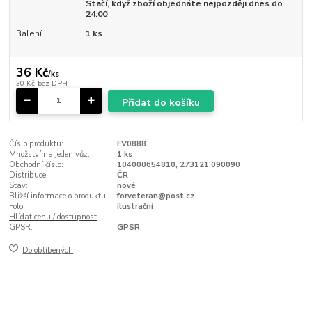
Stačí, když zboží objednáte nejpozději dnes do
24:00
Balení
1 ks
36 Kč
/
ks
30 Kč
bez DPH
Přidat do košíku
Číslo produktu:
FV0888
Množství na jeden vůz:
1 ks
Obchodní číslo:
104000654810, 273121 090090
Distribuce:
ČR
Stav:
nové
Bližší informace o produktu:
forveteran@post.cz
Foto:
ilustrační
Hlídat cenu / dostupnost
GPSR:
GPSR
Do oblíbených