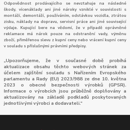
Odpovědnost prodávajícího se nevztahuje na následné
škody, vícenáklady ani jiné nároky vzniklé v souvislosti s
montáží, demontáží, používáním, odstávkou vozidla, ztrátou
zisku, náklady na dopravu, servisní práce ani jiné související
výdaje. Kupující bere na vědomí, že v případě oprávněné
reklamace má nárok pouze na odstranění vady, výměnu
zboží, přiměřenou slevu z kupní ceny nebo vrácení kupní ceny
v souladu s příslušnými právními předpisy.
„Upozorňujeme, že v současné době probíhá
aktualizace obsahu těchto webových stránek za
účelem zajištění souladu s Nařízením Evropského
parlamentu a Rady (EU) 2023/988 ze dne 10. května
2023 o obecné bezpečnosti výrobků (GPSR).
Informace o výrobcích jsou průběžně doplňovány a
aktualizovány na základě podkladů poskytovaných
jednotlivými výrobci a dodavateli.“