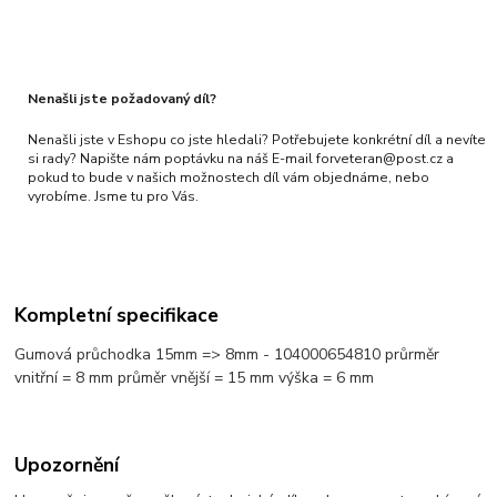
Nenašli jste požadovaný díl?
Nenašli jste v Eshopu co jste hledali? Potřebujete konkrétní díl a nevíte
si rady? Napište nám poptávku na náš E-mail forveteran@post.cz a
pokud to bude v našich možnostech díl vám objednáme, nebo
vyrobíme. Jsme tu pro Vás.
Kompletní specifikace
Gumová průchodka 15mm => 8mm - 104000654810 průrměr
vnitřní = 8 mm průměr vnější = 15 mm výška = 6 mm
Upozornění