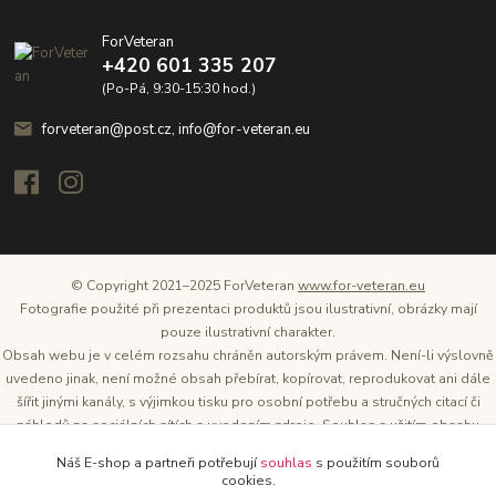
ForVeteran
+420 601 335 207
(Po-Pá, 9:30-15:30 hod.)
forveteran@post.cz, info@for-veteran.eu
© Copyright 2021–2025 ForVeteran
www.for-veteran.eu
Fotografie použité při prezentaci produktů jsou ilustrativní, obrázky mají
pouze ilustrativní charakter.
Obsah webu je v celém rozsahu chráněn autorským právem. Není-li výslovně
uvedeno jinak, není možné obsah přebírat, kopírovat, reprodukovat ani dále
šířit jinými kanály, s výjimkou tisku pro osobní potřebu a stručných citací či
náhledů na sociálních sítích s uvedením zdroje. Souhlas s užitím obsahu
musí být vždy písemný a lze o něj požádat. Vlastníkem a provozovatelem
Náš E-shop a partneři potřebují
souhlas
s použitím souborů
těchto webových stránek je Tomáš Oršel.
cookies.