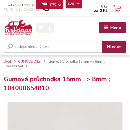
CS
CZK
+420 601 335 207
0
ks
(Po-Pá, 9:30-15:30 hod.)
za
0 Kč
Menu
Hledat
Úvod
GUMOVÉ DÍLY
Gumová průchodka 15mm => 8mm ;
104000654810
Gumová průchodka 15mm => 8mm ;
104000654810