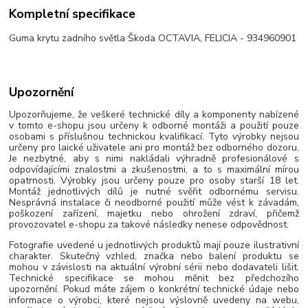
Kompletní specifikace
Guma krytu zadního světla Škoda OCTAVIA, FELICIA - 934960901
Upozornění
Upozorňujeme, že veškeré technické díly a komponenty nabízené
v tomto e-shopu jsou určeny k odborné montáži a použití pouze
osobami s příslušnou technickou kvalifikací. Tyto výrobky nejsou
určeny pro laické uživatele ani pro montáž bez odborného dozoru.
Je nezbytné, aby s nimi nakládali výhradně profesionálové s
odpovídajícími znalostmi a zkušenostmi, a to s maximální mírou
opatrnosti. Výrobky jsou určeny pouze pro osoby starší 18 let.
Montáž jednotlivých dílů je nutné svěřit odbornému servisu.
Nesprávná instalace či neodborné použití může vést k závadám,
poškození zařízení, majetku nebo ohrožení zdraví, přičemž
provozovatel e-shopu za takové následky nenese odpovědnost.
Fotografie uvedené u jednotlivých produktů mají pouze ilustrativní
charakter. Skutečný vzhled, značka nebo balení produktu se
mohou v závislosti na aktuální výrobní sérii nebo dodavateli lišit.
Technické specifikace se mohou měnit bez předchozího
upozornění. Pokud máte zájem o konkrétní technické údaje nebo
informace o výrobci, které nejsou výslovně uvedeny na webu,