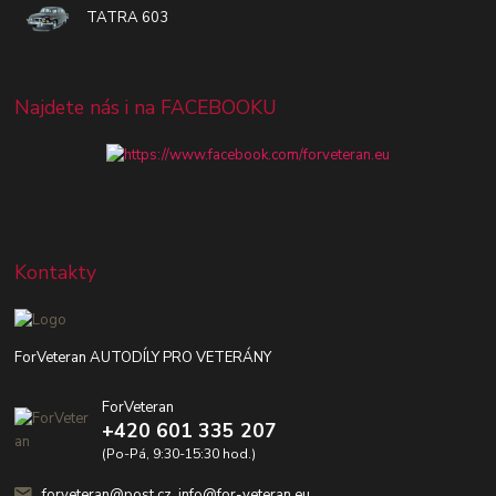
TATRA 603
Najdete nás i na FACEBOOKU
Kontakty
ForVeteran AUTODÍLY PRO VETERÁNY
ForVeteran
+420 601 335 207
(Po-Pá, 9:30-15:30 hod.)
forveteran@post.cz, info@for-veteran.eu