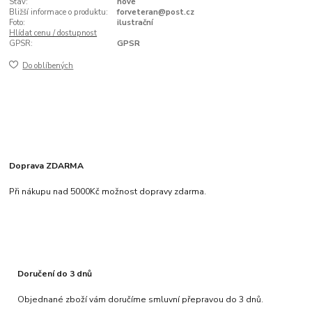
Stav:
nové
Bližší informace o produktu:
forveteran@post.cz
Foto:
ilustrační
Hlídat cenu / dostupnost
GPSR:
GPSR
Do oblíbených
Doprava ZDARMA
Při nákupu nad 5000Kč možnost dopravy zdarma.
Doručení do 3 dnů
Objednané zboží vám doručíme smluvní přepravou do 3 dnů.