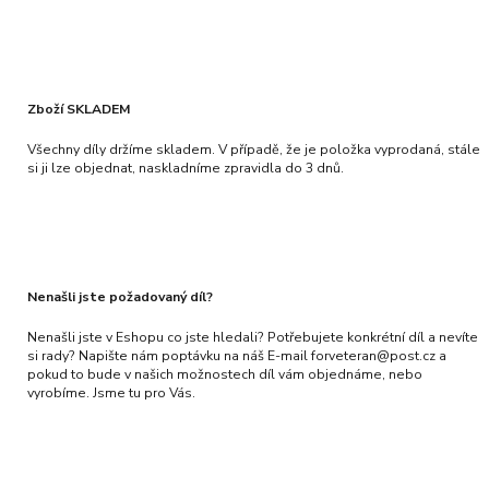
Zboží SKLADEM
Všechny díly držíme skladem. V případě, že je položka vyprodaná, stále
si ji lze objednat, naskladníme zpravidla do 3 dnů.
Nenašli jste požadovaný díl?
Nenašli jste v Eshopu co jste hledali? Potřebujete konkrétní díl a nevíte
si rady? Napište nám poptávku na náš E-mail forveteran@post.cz a
pokud to bude v našich možnostech díl vám objednáme, nebo
vyrobíme. Jsme tu pro Vás.