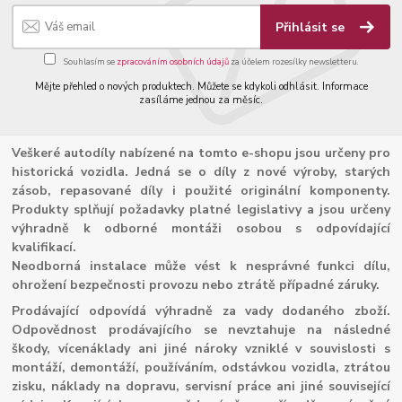
Přihlásit se
Souhlasím se
zpracováním osobních údajů
za účelem rozesílky newsletteru.
Mějte přehled o nových produktech. Můžete se kdykoli odhlásit. Informace
zasíláme jednou za měsíc.
Veškeré autodíly nabízené na tomto e-shopu jsou určeny pro
historická vozidla. Jedná se o díly z nové výroby, starých
zásob, repasované díly i použité originální komponenty.
Produkty splňují požadavky platné legislativy a jsou určeny
výhradně k odborné montáži osobou s odpovídající
kvalifikací.
Neodborná instalace může vést k nesprávné funkci dílu,
ohrožení bezpečnosti provozu nebo ztrátě případné záruky.
Prodávající odpovídá výhradně za vady dodaného zboží.
Odpovědnost prodávajícího se nevztahuje na následné
škody, vícenáklady ani jiné nároky vzniklé v souvislosti s
montáží, demontáží, používáním, odstávkou vozidla, ztrátou
zisku, náklady na dopravu, servisní práce ani jiné související