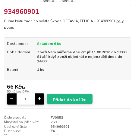
934960901
Guma krytu zadního světla Škoda OCTAVIA, FELICIA - 934960901
celý
popis
Dostupnost
Skladem 6 ks
Doba dodání
Zboží Vám můžeme doručit již 11.08.2026 do 17:00.
Stačí, když zboží objednáte nejpozději dnes do
24:00
Balení
1 ks
66 Kč
/
ks
55 Kč
bez DPH
Přidat do košíku
Číslo produktu:
FV0853
Množství na jeden vůz:
2 ks
Obchodní číslo:
934960901
Distribuce:
ČR