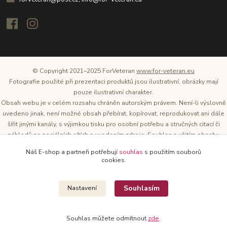
© Copyright 2021–2025 ForVeteran
www.for-veteran.eu
Fotografie použité při prezentaci produktů jsou ilustrativní, obrázky mají
pouze ilustrativní charakter.
Obsah webu je v celém rozsahu chráněn autorským právem. Není-li výslovně
uvedeno jinak, není možné obsah přebírat, kopírovat, reprodukovat ani dále
šířit jinými kanály, s výjimkou tisku pro osobní potřebu a stručných citací či
náhledů na sociálních sítích s uvedením zdroje. Souhlas s užitím obsahu
musí být vždy písemný a lze o něj požádat. Vlastníkem a provozovatelem
Náš E-shop a partneři potřebují
souhlas
s použitím souborů
těchto webových stránek je Tomáš Oršel.
cookies.
Zdroj: Archiv společnosti ŠKODA AUTO
Souhlasím
Nastavení
Souhlas můžete odmítnout
zde
.