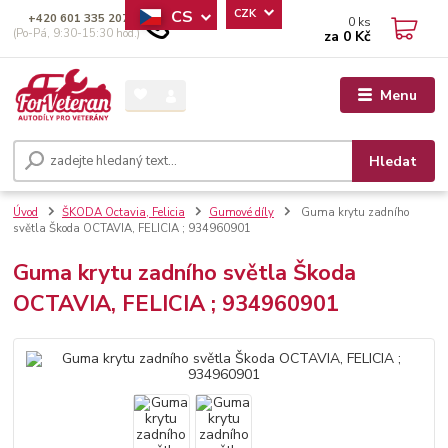
CS
CZK
+420 601 335 207
0
ks
(Po-Pá, 9:30-15:30 hod.)
za
0 Kč
Menu
Hledat
Úvod
ŠKODA Octavia, Felicia
Gumové díly
Guma krytu zadního
světla Škoda OCTAVIA, FELICIA ; 934960901
Guma krytu zadního světla Škoda
OCTAVIA, FELICIA ; 934960901