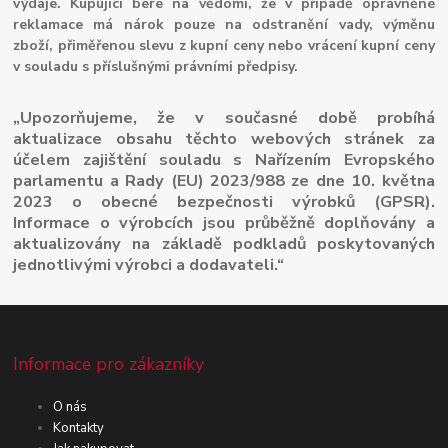
výdaje. Kupující bere na vědomí, že v případě oprávněné
reklamace má nárok pouze na odstranění vady, výměnu
zboží, přiměřenou slevu z kupní ceny nebo vrácení kupní ceny
v souladu s příslušnými právními předpisy.
„Upozorňujeme, že v současné době probíhá
aktualizace obsahu těchto webových stránek za
účelem zajištění souladu s Nařízením Evropského
parlamentu a Rady (EU) 2023/988 ze dne 10. května
2023 o obecné bezpečnosti výrobků (GPSR).
Informace o výrobcích jsou průběžně doplňovány a
aktualizovány na základě podkladů poskytovaných
jednotlivými výrobci a dodavateli.“
Informace pro zákazníky
O nás
Kontakty