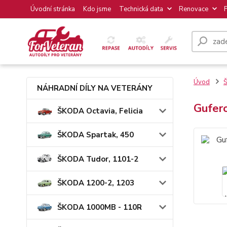
Úvodní stránka
Kdo jsme
Technická data
Renovace
Úvod
Š
NÁHRADNÍ DÍLY NA VETERÁNY
Gufer
ŠKODA Octavia, Felicia
ŠKODA Spartak, 450
ŠKODA Tudor, 1101-2
ŠKODA 1200-2, 1203
ŠKODA 1000MB - 110R