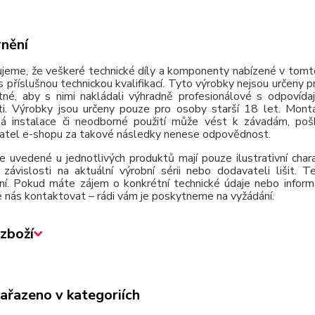
nění
jeme, že veškeré technické díly a komponenty nabízené v tomto
 příslušnou technickou kvalifikací. Tyto výrobky nejsou určeny 
tné, aby s nimi nakládali výhradně profesionálové s odpovída
ti. Výrobky jsou určeny pouze pro osoby starší 18 let. Montá
á instalace či neodborné použití může vést k závadám, poško
atel e-shopu za takové následky nenese odpovědnost.
e uvedené u jednotlivých produktů mají pouze ilustrativní cha
závislosti na aktuální výrobní sérii nebo dodavateli lišit.
ní. Pokud máte zájem o konkrétní technické údaje nebo inform
 nás kontaktovat – rádi vám je poskytneme na vyžádání.
zboží
zařazeno v kategoriích