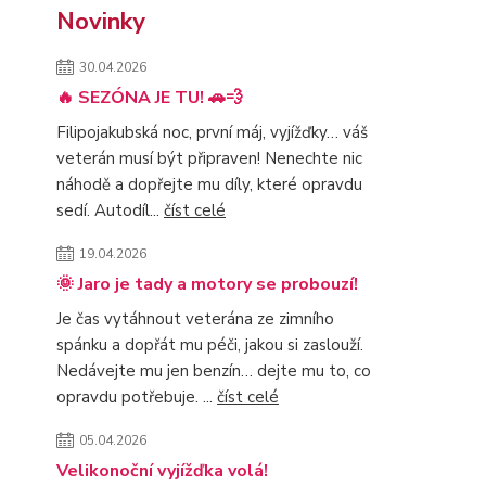
Novinky
30.04.2026
🔥 SEZÓNA JE TU! 🚗💨
Filipojakubská noc, první máj, vyjížďky… váš
veterán musí být připraven! Nenechte nic
náhodě a dopřejte mu díly, které opravdu
sedí. Autodíl...
číst celé
19.04.2026
🌞 Jaro je tady a motory se probouzí!
Je čas vytáhnout veterána ze zimního
spánku a dopřát mu péči, jakou si zaslouží.
Nedávejte mu jen benzín… dejte mu to, co
opravdu potřebuje. ...
číst celé
05.04.2026
Velikonoční vyjížďka volá!