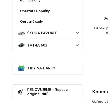
Gumové díly
Ostatní / Doplňky
Do
Opravné sady
Při náku
ŠKODA FAVORIT
d
TATRA 603
TIPY NA DÁRKY
RENOVUJEME - Repase
Komple
originál dílů
Gufero 3