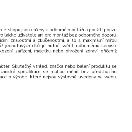
 e-shopu jsou určeny k odborné montáži a použití pouze
pro laické uživatele ani pro montáž bez odborného dozoru.
jícími znalostmi a zkušenostmi, a to s maximální mírou
ž jednotlivých dílů je nutné svěřit odbornému servisu.
zení zařízení, majetku nebo ohrožení zdraví, přičemž
rakter. Skutečný vzhled, značka nebo balení produktu se
 Technické specifikace se mohou měnit bez předchozího
ace o výrobci, které nejsou výslovně uvedeny na webu,