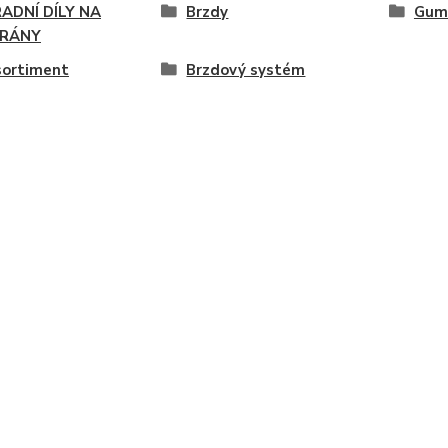
ADNÍ DÍLY NA
Brzdy
Gumo
RÁNY
sortiment
Brzdový systém