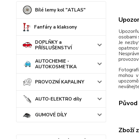
Bílé lemy kol "ATLAS"
Upozor
Fanfáry a klaksony
Upozorňu
osobami s
DOPLŇKY a
Je nezby
PŘÍSLUŠENSTVÍ
opatrnos
Nesprávn
provozov
AUTOCHEMIE -
AUTOKOSMETIKA
Fotografi
mohou v 
upozorně
PROVOZNÍ KAPALINY
neváhejte
AUTO-ELEKTRO díly
Původ 
GUMOVÉ DÍLY
Zboží 