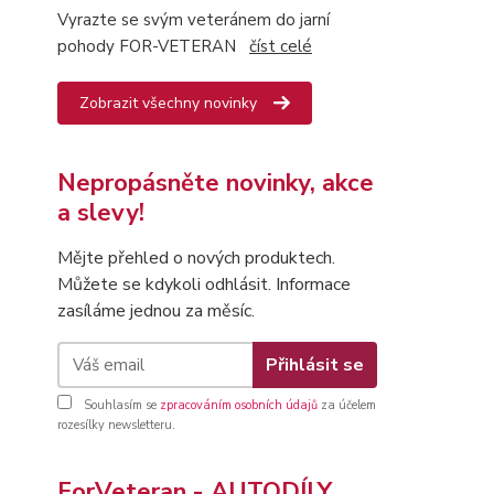
Vyrazte se svým veteránem do jarní
pohody FOR-VETERAN
číst celé
Zobrazit všechny novinky
Nepropásněte novinky, akce
a slevy!
Mějte přehled o nových produktech.
Můžete se kdykoli odhlásit. Informace
zasíláme jednou za měsíc.
Přihlásit se
Souhlasím se
zpracováním osobních údajů
za účelem
rozesílky newsletteru.
ForVeteran - AUTODÍLY