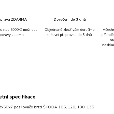
prava ZDARMA
Doručení do 3 dnů
pu nad 5000Kč možnost
Objednané zboží vám doručíme
Všechn
opravy zdarma.
smluvní přepravou do 3 dnů.
případě
st
nasklad
tní specifikace
8x50x7 posilovače brzd ŠKODA 105, 120, 130, 135