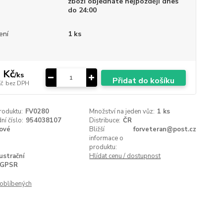
zboží objednáte nejpozději dnes
do 24:00
ení
1 ks
 Kč
/
ks
Přidat do košíku
Kč
bez DPH
roduktu:
FV0280
Množství na jeden vůz:
1 ks
í číslo:
954038107
Distribuce:
ČR
ové
Bližší
forveteran@post.cz
informace o
produktu:
lustrační
Hlídat cenu / dostupnost
GPSR
oblíbených