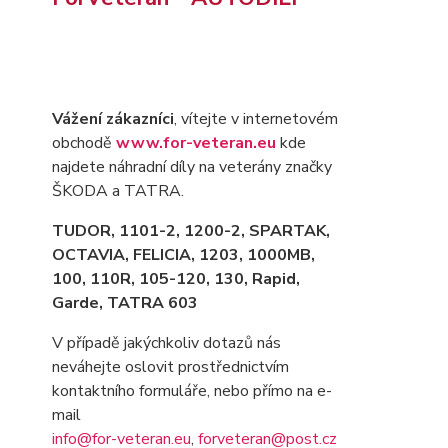
Vážení zákazníci
, vítejte v internetovém
obchodě
www.for-veteran.eu
kde
najdete náhradní díly na veterány značky
ŠKODA a TATRA.
TUDOR, 1101-2, 1200-2, SPARTAK,
OCTAVIA
, FELICIA, 1203, 1000MB,
100, 110R, 105-120, 130, Rapid,
Garde, TATRA 603
V případě jakýchkoliv dotazů nás
neváhejte oslovit prostřednictvím
kontaktního formuláře, nebo přímo na e-
mail
info@for-veteran.eu
,
forveteran@post.cz