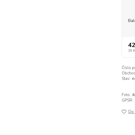
Bal
42
35 
Číslo p
Obchodn
Stav:
n
Foto:
i
GPSR:
Do 