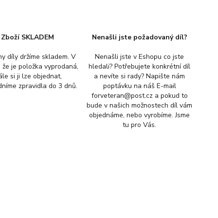
Zboží SKLADEM
Nenašli jste požadovaný díl?
y díly držíme skladem. V
Nenašli jste v Eshopu co jste
, že je položka vyprodaná,
hledali? Potřebujete konkrétní díl
ále si ji lze objednat,
a nevíte si rady? Napište nám
níme zpravidla do 3 dnů.
poptávku na náš E-mail
forveteran@post.cz a pokud to
bude v našich možnostech díl vám
objednáme, nebo vyrobíme. Jsme
tu pro Vás.