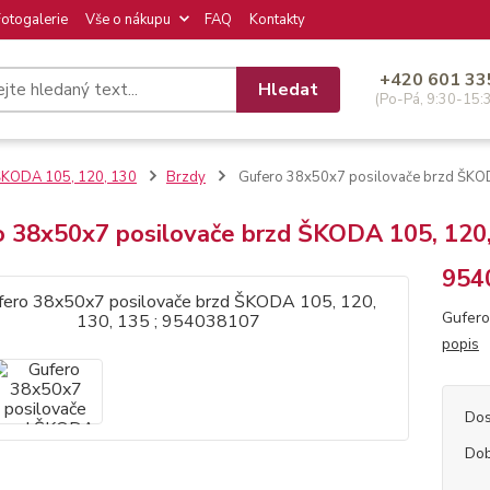
Fotogalerie
Vše o nákupu
FAQ
Kontakty
+420 601 33
Hledat
(Po-Pá, 9:30-15:
KODA 105, 120, 130
Brzdy
Gufero 38x50x7 posilovače brzd ŠKOD
o 38x50x7 posilovače brzd ŠKODA 105, 120,
954
Gufero
popis
Dos
Dob