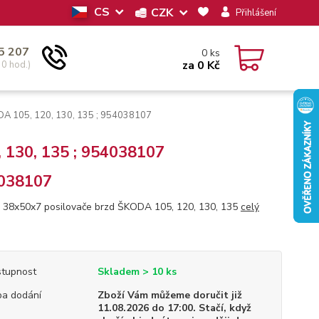
CS
CZK
Přihlášení
5 207
0
ks
za
0 Kč
30 hod.)
A 105, 120, 130, 135 ; 954038107
 130, 135 ; 954038107
038107
 38x50x7 posilovače brzd ŠKODA 105, 120, 130, 135
celý
tupnost
Skladem > 10 ks
a dodání
Zboží Vám můžeme doručit již
11.08.2026 do 17:00. Stačí, když