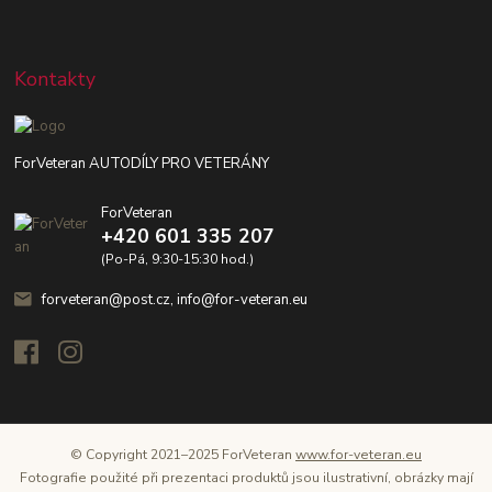
Kontakty
ForVeteran AUTODÍLY PRO VETERÁNY
ForVeteran
+420 601 335 207
(Po-Pá, 9:30-15:30 hod.)
forveteran@post.cz, info@for-veteran.eu
© Copyright 2021–2025 ForVeteran
www.for-veteran.eu
Fotografie použité při prezentaci produktů jsou ilustrativní, obrázky mají