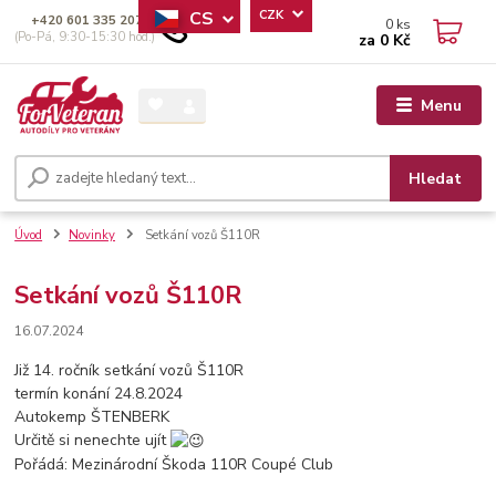
CS
CZK
+420 601 335 207
0
ks
(Po-Pá, 9:30-15:30 hod.)
za
0 Kč
Menu
Hledat
Úvod
Novinky
Setkání vozů Š110R
Setkání vozů Š110R
16.07.2024
Již 14. ročník setkání vozů Š110R
termín konání 24.8.2024
Autokemp ŠTENBERK
Určitě si nenechte ujít
Pořádá: Mezinárodní Škoda 110R Coupé Club