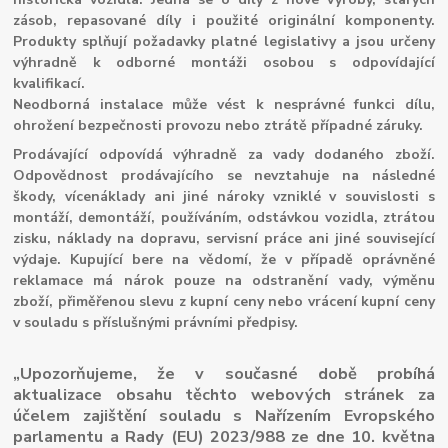
zásob, repasované díly i použité originální komponenty.
Produkty splňují požadavky platné legislativy a jsou určeny
výhradně k odborné montáži osobou s odpovídající
kvalifikací.
Neodborná instalace může vést k nesprávné funkci dílu,
ohrožení bezpečnosti provozu nebo ztrátě případné záruky.
Prodávající odpovídá výhradně za vady dodaného zboží.
Odpovědnost prodávajícího se nevztahuje na následné
škody, vícenáklady ani jiné nároky vzniklé v souvislosti s
montáží, demontáží, používáním, odstávkou vozidla, ztrátou
zisku, náklady na dopravu, servisní práce ani jiné související
výdaje. Kupující bere na vědomí, že v případě oprávněné
reklamace má nárok pouze na odstranění vady, výměnu
zboží, přiměřenou slevu z kupní ceny nebo vrácení kupní ceny
v souladu s příslušnými právními předpisy.
„Upozorňujeme, že v současné době probíhá
aktualizace obsahu těchto webových stránek za
účelem zajištění souladu s Nařízením Evropského
parlamentu a Rady (EU) 2023/988 ze dne 10. května