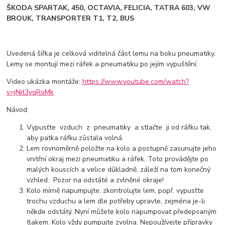
ŠKODA SPARTAK, 450, OCTAVIA, FELICIA, TATRA 603, VW
BROUK, TRANSPORTER T1, T2, BUS
Uvedená šířka je celková viditelná část lemu na boku pneumatiky.
Lemy se montují mezi ráfek a pneumatiku po jejím vypuštění.
Video ukázka montáže:
https://www.youtube.com/watch?
v=jNit3yqRoMk
Návod:
Vypusťte vzduch z pneumatiky a stlačte ji od ráfku tak,
aby patka ráfku zůstala volná.
Lem rovnoměrně položte na kolo a postupně zasunujte jeho
vnitřní okraj mezi pneumatiku a ráfek. Toto provádějte po
malých kouscích a velice důkladně, záleží na tom konečný
vzhled. Pozor na odstáté a zvlněné okraje!
Kolo mírně napumpujte, zkontrolujte lem, popř. vypusťte
trochu vzduchu a lem dle potřeby upravte, zejména je-li
někde odstátý. Nyní můžete kolo napumpovat předepsaným
tlakem. Kolo vždy pumpujte zvolna. Nepoužívejte přípravky