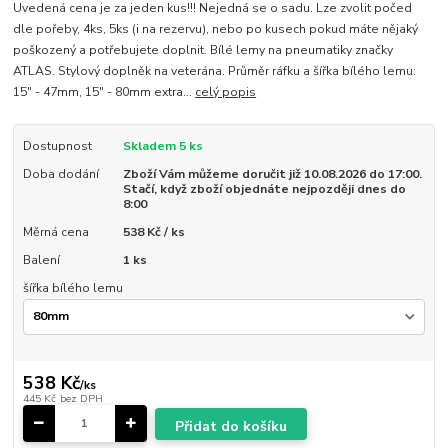
Uvedená cena je za jeden kus!!! Nejedná se o sadu. Lze zvolit počed
dle pořeby, 4ks, 5ks (i na rezervu), nebo po kusech pokud máte nějaký
poškozený a potřebujete doplnit. Bílé lemy na pneumatiky značky
ATLAS. Stylový doplněk na veterána. Průměr ráfku a šířka bílého lemu:
15" - 47mm, 15" - 80mm extra...
celý popis
Dostupnost
Skladem 5 ks
Doba dodání
Zboží Vám můžeme doručit již 10.08.2026 do 17:00.
Stačí, když zboží objednáte nejpozději dnes do
8:00
Měrná cena
538 Kč / ks
Balení
1 ks
šířka bílého lemu
538 Kč
/
ks
445 Kč
bez DPH
Přidat do košíku