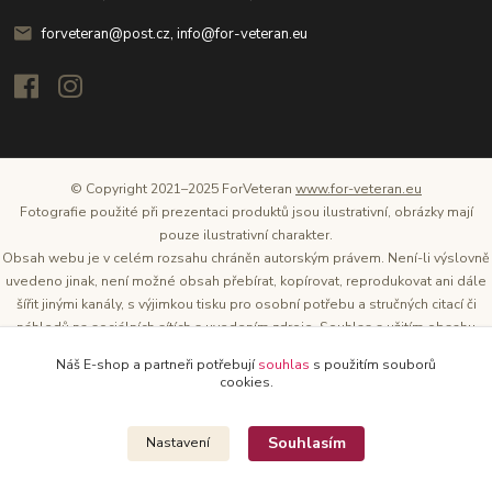
forveteran@post.cz, info@for-veteran.eu
© Copyright 2021–2025 ForVeteran
www.for-veteran.eu
Fotografie použité při prezentaci produktů jsou ilustrativní, obrázky mají
pouze ilustrativní charakter.
Obsah webu je v celém rozsahu chráněn autorským právem. Není-li výslovně
uvedeno jinak, není možné obsah přebírat, kopírovat, reprodukovat ani dále
šířit jinými kanály, s výjimkou tisku pro osobní potřebu a stručných citací či
náhledů na sociálních sítích s uvedením zdroje. Souhlas s užitím obsahu
musí být vždy písemný a lze o něj požádat. Vlastníkem a provozovatelem
Náš E-shop a partneři potřebují
souhlas
s použitím souborů
těchto webových stránek je Tomáš Oršel.
cookies.
Zdroj: Archiv společnosti ŠKODA AUTO
Souhlasím
Nastavení