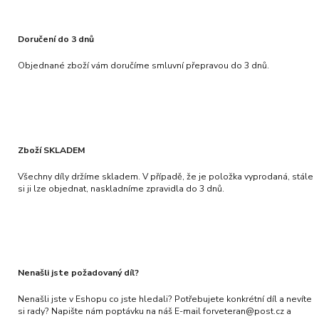
Doručení do 3 dnů
Objednané zboží vám doručíme smluvní přepravou do 3 dnů.
Zboží SKLADEM
Všechny díly držíme skladem. V případě, že je položka vyprodaná, stále
si ji lze objednat, naskladníme zpravidla do 3 dnů.
Nenašli jste požadovaný díl?
Nenašli jste v Eshopu co jste hledali? Potřebujete konkrétní díl a nevíte
si rady? Napište nám poptávku na náš E-mail forveteran@post.cz a