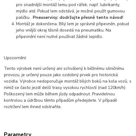
pro snadnější montáž lemu pod ráfek, např. lubrikanty,
mýdlo atd. Pokud lem odstává, je možné použít gumovou
paličku.
Pneuservisy: dodržujte přesně tento návod
!
Montáž je dokončena. Bílý lem je správně připevněn, pokud
jeho vnější okraj těsně dosedá na pneumatiku. Na
připevnění není nutné používat žádné lepidlo.
Upozornění:
Tento výrobek není určený ani schválený k běžnému silničnímu
provozu, je určený pouze jako ozdobný prvek pro historická
vozidla. Výrobce nedoporučuje montáž bílých boků na kola vozů, s
nimiž se často jezdí delší trasy vysokou rychlostí (nad 120km/h)
Poškozený lem může během jízdy odpadnout. Pravidelnou
kontrolou a údržbou těmto případům předejdete. V případě
roztržení lem ihned odstraňte.
Parametry