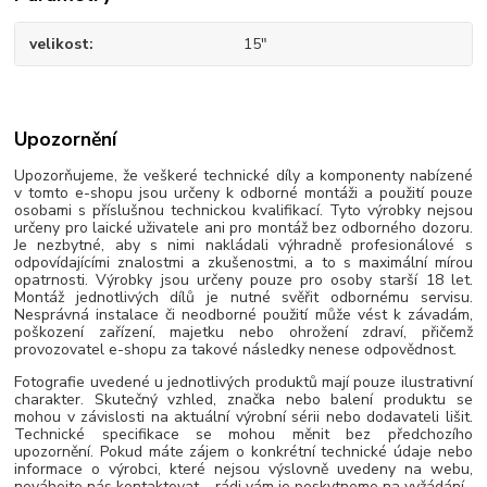
velikost
15"
Upozornění
Upozorňujeme, že veškeré technické díly a komponenty nabízené
v tomto e-shopu jsou určeny k odborné montáži a použití pouze
osobami s příslušnou technickou kvalifikací. Tyto výrobky nejsou
určeny pro laické uživatele ani pro montáž bez odborného dozoru.
Je nezbytné, aby s nimi nakládali výhradně profesionálové s
odpovídajícími znalostmi a zkušenostmi, a to s maximální mírou
opatrnosti. Výrobky jsou určeny pouze pro osoby starší 18 let.
Montáž jednotlivých dílů je nutné svěřit odbornému servisu.
Nesprávná instalace či neodborné použití může vést k závadám,
poškození zařízení, majetku nebo ohrožení zdraví, přičemž
provozovatel e-shopu za takové následky nenese odpovědnost.
Fotografie uvedené u jednotlivých produktů mají pouze ilustrativní
charakter. Skutečný vzhled, značka nebo balení produktu se
mohou v závislosti na aktuální výrobní sérii nebo dodavateli lišit.
Technické specifikace se mohou měnit bez předchozího
upozornění. Pokud máte zájem o konkrétní technické údaje nebo
informace o výrobci, které nejsou výslovně uvedeny na webu,
neváhejte nás kontaktovat – rádi vám je poskytneme na vyžádání.