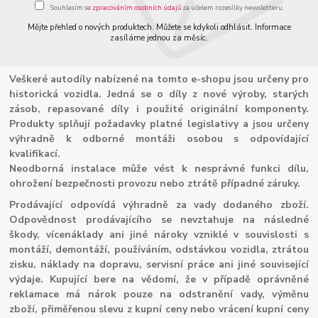
Souhlasím se
zpracováním osobních údajů
za účelem rozesílky newsletteru.
Mějte přehled o nových produktech. Můžete se kdykoli odhlásit. Informace
zasíláme jednou za měsíc.
Veškeré autodíly nabízené na tomto e-shopu jsou určeny pro
historická vozidla. Jedná se o díly z nové výroby, starých
zásob, repasované díly i použité originální komponenty.
Produkty splňují požadavky platné legislativy a jsou určeny
výhradně k odborné montáži osobou s odpovídající
kvalifikací.
Neodborná instalace může vést k nesprávné funkci dílu,
ohrožení bezpečnosti provozu nebo ztrátě případné záruky.
Prodávající odpovídá výhradně za vady dodaného zboží.
Odpovědnost prodávajícího se nevztahuje na následné
škody, vícenáklady ani jiné nároky vzniklé v souvislosti s
montáží, demontáží, používáním, odstávkou vozidla, ztrátou
zisku, náklady na dopravu, servisní práce ani jiné související
výdaje. Kupující bere na vědomí, že v případě oprávněné
reklamace má nárok pouze na odstranění vady, výměnu
zboží, přiměřenou slevu z kupní ceny nebo vrácení kupní ceny