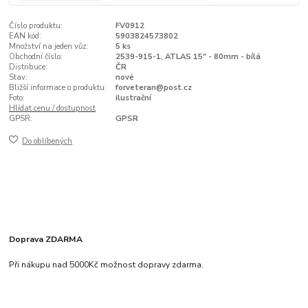
Číslo produktu:
FV0912
EAN kód:
5903824573802
Množství na jeden vůz:
5 ks
Obchodní číslo:
2539-915-1, ATLAS 15" - 80mm - bílá
Distribuce:
ČR
Stav:
nové
Bližší informace o produktu:
forveteran@post.cz
Foto:
ilustrační
Hlídat cenu / dostupnost
GPSR:
GPSR
Do oblíbených
Doprava ZDARMA
Při nákupu nad 5000Kč možnost dopravy zdarma.