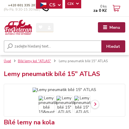
CS
CZK
+420 601 335 207
0
ks
(Po-Pá, 9:30-15:30 hod.)
za
0 Kč
Menu
Hledat
Úvod
Bílé lemy kol "ATLAS"
Lemy pneumatik bílé 15" ATLAS
Lemy pneumatik bílé 15" ATLAS
Bílé lemy na kola