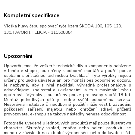
Kompletní specifikace
Vložka hlavy čepu spojovací tyče řízení ŠKODA 100, 105, 120,
130, FAVORIT, FELICIA - 111508054
Upozornění
Upozorňujeme, že veškeré technické díly a komponenty nabízené
v tomto e-shopu jsou určeny k odborné montáži a použití pouze
osobami s příslušnou technickou kvalifikací. Tyto výrobky nejsou
určeny pro laické uživatele ani pro montáž bez odborného dozoru.
Je nezbytné, aby s nimi nakládali výhradně profesionálové s
odpovídajícími znalostmi a zkušenostmi, a to s maximální mírou
opatrnosti. Výrobky jsou určeny pouze pro osoby starší 18 let.
Montáž jednotlivých dílů je nutné svěřit odbornému servisu.
Nesprávná instalace či neodborné použití může vést k závadám,
poškození zařízení, majetku nebo ohrožení zdraví, přičemž
provozovatel e-shopu za takové následky nenese odpovědnost.
Fotografie uvedené u jednotlivých produktů mají pouze ilustrativní
charakter. Skutečný vzhled, značka nebo balení produktu se
mohou v závislosti na aktuální výrobní sérii nebo dodavateli lišit.