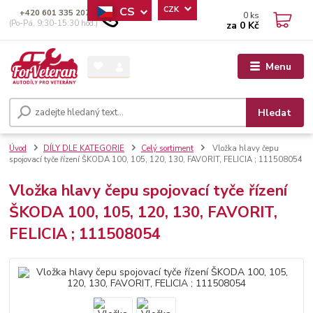
CS
CZK
+420 601 335 207
0
ks
(Po-Pá, 9:30-15:30 hod.)
za
0 Kč
Menu
Hledat
Úvod
DÍLY DLE KATEGORIE
Celý sortiment
Vložka hlavy čepu
spojovací tyče řízení ŠKODA 100, 105, 120, 130, FAVORIT, FELICIA ; 111508054
Vložka hlavy čepu spojovací tyče řízení
ŠKODA 100, 105, 120, 130, FAVORIT,
FELICIA ; 111508054