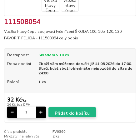
111508054
Vložka hlavy čepu spojovací tyče řízení ŠKODA 100, 105, 120, 130,
FAVORIT, FELICIA - 111508054
celý popis
Dostupnost
Skladem > 10 ks
Doba dodání
Zboží Vám můžeme doručit již 11.08.2026 do 17:00.
Stačí, když zboží objednáte nejpozději do zítra do
24:00
Balení
1 ks
32 Kč
/
ks
26 Kč
bez DPH
Přidat do košíku
Číslo produktu:
FV0360
Množství na jeden vůz:
2 ks