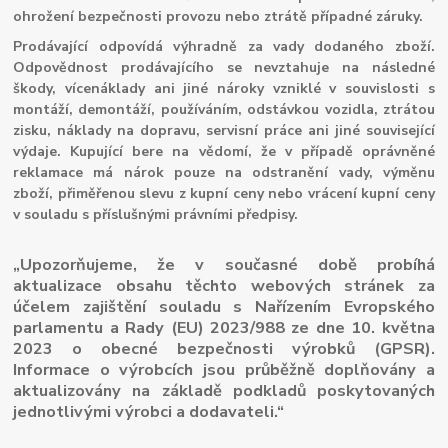
ohrožení bezpečnosti provozu nebo ztrátě případné záruky.
Prodávající odpovídá výhradně za vady dodaného zboží.
Odpovědnost prodávajícího se nevztahuje na následné
škody, vícenáklady ani jiné nároky vzniklé v souvislosti s
montáží, demontáží, používáním, odstávkou vozidla, ztrátou
zisku, náklady na dopravu, servisní práce ani jiné související
výdaje. Kupující bere na vědomí, že v případě oprávněné
reklamace má nárok pouze na odstranění vady, výměnu
zboží, přiměřenou slevu z kupní ceny nebo vrácení kupní ceny
v souladu s příslušnými právními předpisy.
„Upozorňujeme, že v současné době probíhá
aktualizace obsahu těchto webových stránek za
účelem zajištění souladu s Nařízením Evropského
parlamentu a Rady (EU) 2023/988 ze dne 10. května
2023 o obecné bezpečnosti výrobků (GPSR).
Informace o výrobcích jsou průběžně doplňovány a
aktualizovány na základě podkladů poskytovaných
jednotlivými výrobci a dodavateli.“