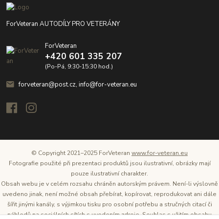
ForVeteran AUTODÍLY PRO VETERÁNY
ForVeteran
+420 601 335 207
(Po-Pá, 9:30-15:30 hod.)
forveteran@post.cz, info@for-veteran.eu
© Copyright 2021–2025 ForVeteran
www.for-veteran.eu
Fotografie použité při prezentaci produktů jsou ilustrativní, obrázky mají
pouze ilustrativní charakter.
Obsah webu je v celém rozsahu chráněn autorským právem. Není-li výslovně
uvedeno jinak, není možné obsah přebírat, kopírovat, reprodukovat ani dále
šířit jinými kanály, s výjimkou tisku pro osobní potřebu a stručných citací či
náhledů na sociálních sítích s uvedením zdroje. Souhlas s užitím obsahu