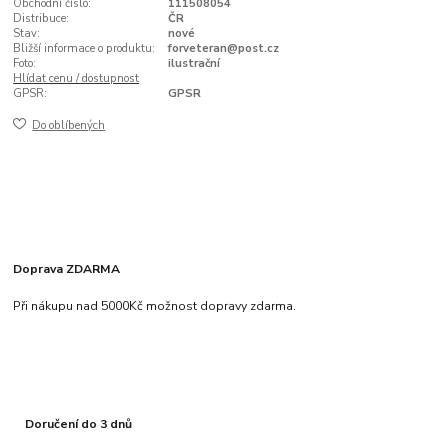
Obchodní číslo:
111508054
Distribuce:
ČR
Stav:
nové
Bližší informace o produktu:
forveteran@post.cz
Foto:
ilustrační
Hlídat cenu / dostupnost
GPSR:
GPSR
Do oblíbených
Doprava ZDARMA
Při nákupu nad 5000Kč možnost dopravy zdarma.
Doručení do 3 dnů