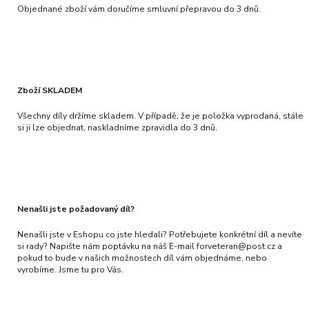
Objednané zboží vám doručíme smluvní přepravou do 3 dnů.
Zboží SKLADEM
Všechny díly držíme skladem. V případě, že je položka vyprodaná, stále
si ji lze objednat, naskladníme zpravidla do 3 dnů.
Nenašli jste požadovaný díl?
Nenašli jste v Eshopu co jste hledali? Potřebujete konkrétní díl a nevíte
si rady? Napište nám poptávku na náš E-mail forveteran@post.cz a
pokud to bude v našich možnostech díl vám objednáme, nebo
vyrobíme. Jsme tu pro Vás.