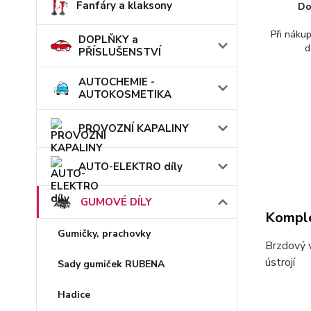
Fanfáry a klaksony
Do
Při náku
DOPLŇKY a
d
PŘÍSLUŠENSTVÍ
AUTOCHEMIE -
AUTOKOSMETIKA
PROVOZNÍ KAPALINY
AUTO-ELEKTRO díly
GUMOVÉ DÍLY
Komple
Gumičky, prachovky
Brzdový 
ústrojí
Sady gumiček RUBENA
Hadice