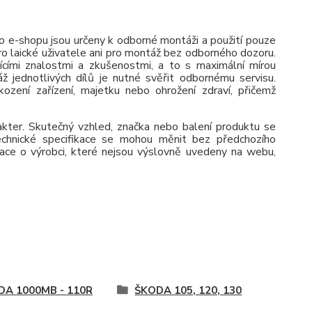
 e-shopu jsou určeny k odborné montáži a použití pouze
pro laické uživatele ani pro montáž bez odborného dozoru.
jícími znalostmi a zkušenostmi, a to s maximální mírou
ž jednotlivých dílů je nutné svěřit odbornému servisu.
zení zařízení, majetku nebo ohrožení zdraví, přičemž
rakter. Skutečný vzhled, značka nebo balení produktu se
 Technické specifikace se mohou měnit bez předchozího
ace o výrobci, které nejsou výslovně uvedeny na webu,
DA 1000MB - 110R
ŠKODA 105, 120, 130