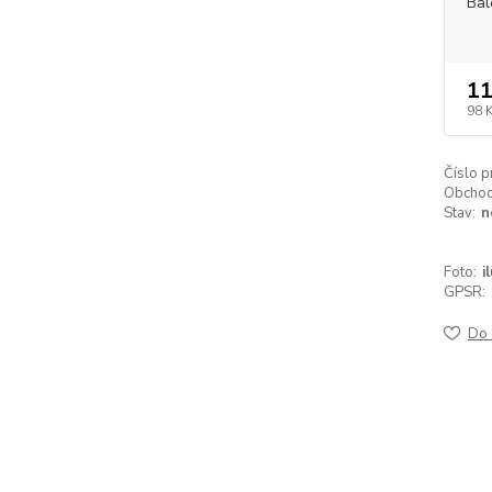
Bal
11
98 
Číslo p
Obchodn
Stav:
n
Foto:
i
GPSR:
Do 