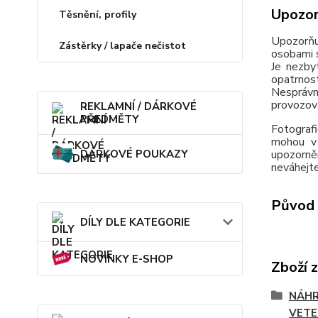
Upozor
Těsnění, profily
Upozorňu
Zástěrky / lapače nečistot
osobami s
Je nezby
opatrnos
Nesprávn
provozov
REKLAMNÍ / DÁRKOVÉ
PŘEDMĚTY
Fotografi
mohou v 
upozorně
DÁRKOVÉ POUKAZY
neváhejte
Původ 
DÍLY DLE KATEGORIE
NOVINKY E-SHOP
Zboží 
NÁHR
VETE