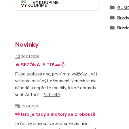
VYKOUPÍME
GUMO
Brzd
Brzd
Novinky
30.04.2026
🔥 SEZÓNA JE TU! 🚗💨
Filipojakubská noc, první máj, vyjížďky… váš
veterán musí být připraven! Nenechte nic
náhodě a dopřejte mu díly, které opravdu
sedí. Autodíl...
číst celé
19.04.2026
🌞 Jaro je tady a motory se probouzí!
Je čas vytáhnout veterána ze zimního