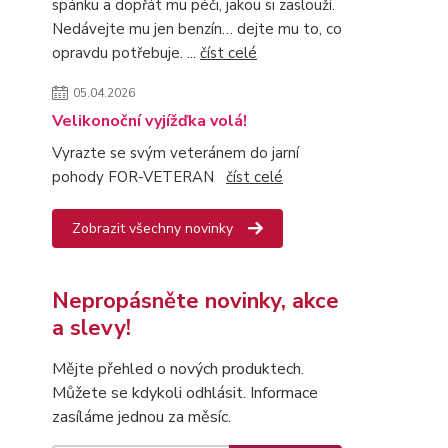
spánku a dopřát mu péči, jakou si zaslouží.
Nedávejte mu jen benzín… dejte mu to, co
opravdu potřebuje. ...
číst celé
05.04.2026
Velikonoční vyjížďka volá!
Vyrazte se svým veteránem do jarní
pohody FOR-VETERAN
číst celé
Zobrazit všechny novinky
Nepropásněte novinky, akce
a slevy!
Mějte přehled o nových produktech.
Můžete se kdykoli odhlásit. Informace
zasíláme jednou za měsíc.