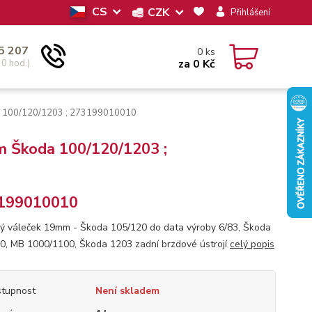
CS
CZK
Přihlášení
5 207
0
ks
za
0 Kč
30 hod.)
a 100/120/1203 ; 273199010010
m Škoda 100/120/1203 ;
199010010
ý váleček 19mm - Škoda 105/120 do data výroby 6/83, Škoda
0, MB 1000/1100, Škoda 1203 zadní brzdové ústrojí
celý popis
tupnost
Není skladem