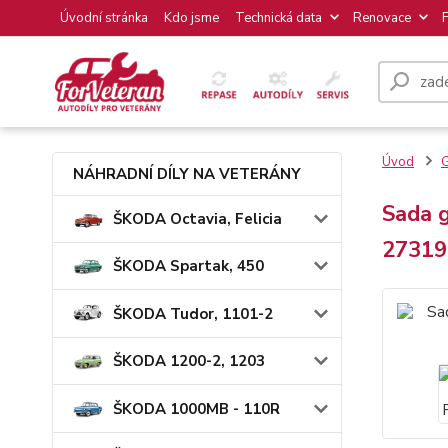
Úvodní stránka
Kdo jsme
Technická data
Renovace
Úvod
NÁHRADNÍ DÍLY NA VETERÁNY
Sada 
ŠKODA Octavia, Felicia
27319
ŠKODA Spartak, 450
ŠKODA Tudor, 1101-2
ŠKODA 1200-2, 1203
ŠKODA 1000MB - 110R