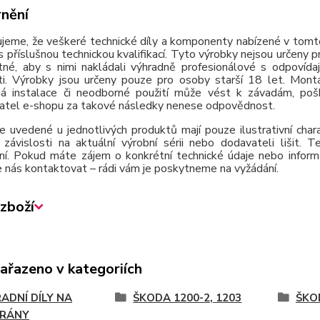
nění
jeme, že veškeré technické díly a komponenty nabízené v tomto
 příslušnou technickou kvalifikací. Tyto výrobky nejsou určeny 
tné, aby s nimi nakládali výhradně profesionálové s odpovída
ti. Výrobky jsou určeny pouze pro osoby starší 18 let. Montá
á instalace či neodborné použití může vést k závadám, poško
atel e-shopu za takové následky nenese odpovědnost.
e uvedené u jednotlivých produktů mají pouze ilustrativní cha
závislosti na aktuální výrobní sérii nebo dodavateli lišit.
ní. Pokud máte zájem o konkrétní technické údaje nebo inform
 nás kontaktovat – rádi vám je poskytneme na vyžádání.
zboží
zařazeno v kategoriích
ADNÍ DÍLY NA
ŠKODA 1200-2, 1203
ŠKO
RÁNY