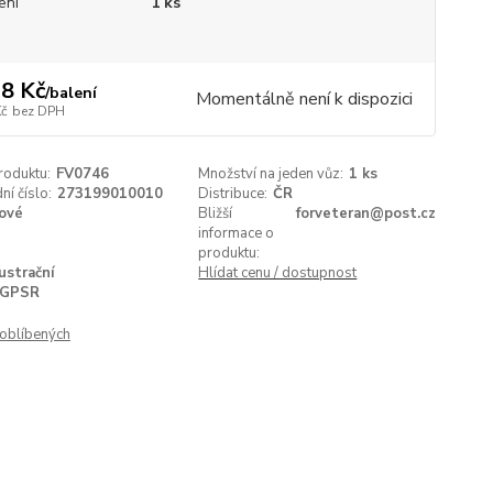
ení
1 ks
8 Kč
/
balení
Momentálně není k dispozici
Kč
bez DPH
roduktu:
FV0746
Množství na jeden vůz:
1 ks
í číslo:
273199010010
Distribuce:
ČR
ové
Bližší
forveteran@post.cz
informace o
produktu:
lustrační
Hlídat cenu / dostupnost
GPSR
oblíbených