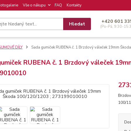
Fotogalerie
Vše o nákupu
FAQ
Kontakty
+420 601 33
Hledat
(Po-Pá, 9:30-15:
GUMOVÉ DÍLY
Sada gumiček RUBENA č. 1 Brzdový váleček 19mm Škod
gumiček RUBENA č. 1 Brzdový váleček 19m
9010010
273
Brzdov
100/11
Dos