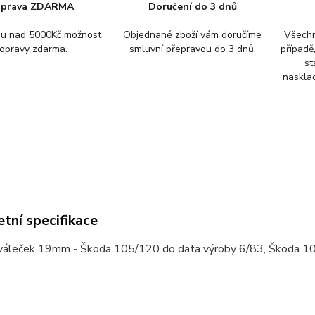
prava ZDARMA
Doručení do 3 dnů
pu nad 5000Kč možnost
Objednané zboží vám doručíme
Všechn
opravy zdarma.
smluvní přepravou do 3 dnů.
případě
st
nasklad
tní specifikace
váleček 19mm - Škoda 105/120 do data výroby 6/83, Škoda 