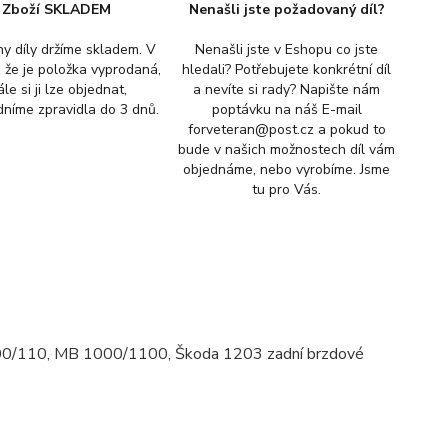
Zboží SKLADEM
Nenašli jste požadovaný díl?
y díly držíme skladem. V
Nenašli jste v Eshopu co jste
, že je položka vyprodaná,
hledali? Potřebujete konkrétní díl
ále si ji lze objednat,
a nevíte si rady? Napište nám
níme zpravidla do 3 dnů.
poptávku na náš E-mail
forveteran@post.cz a pokud to
bude v našich možnostech díl vám
objednáme, nebo vyrobíme. Jsme
tu pro Vás.
100/110, MB 1000/1100, Škoda 1203 zadní brzdové