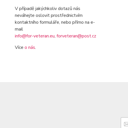
V případě jakýchkoliv dotazů nás
neváhejte oslovit prostřednictvím
kontaktního formuláře, nebo přímo na e-
mail
info@for-veteran.eu
,
forveteran@post.cz
Více
o nás
.