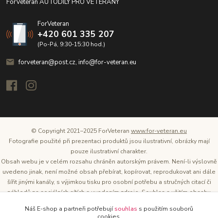
ForVeteran AUTODÍLY PRO VETERÁNY
ForVeteran
+420 601 335 207
(Po-Pá, 9:30-15:30 hod.)
forveteran@post.cz, info@for-veteran.eu
© Copyright 2021–2025 ForVeteran
www.for-veteran.eu
Fotografie použité při prezentaci produktů jsou ilustrativní, obrázky mají
pouze ilustrativní charakter.
Obsah webu je v celém rozsahu chráněn autorským právem. Není-li výslovně
uvedeno jinak, není možné obsah přebírat, kopírovat, reprodukovat ani dále
šířit jinými kanály, s výjimkou tisku pro osobní potřebu a stručných citací či
náhledů na sociálních sítích s uvedením zdroje. Souhlas s užitím obsahu
musí být vždy písemný a lze o něj požádat. Vlastníkem a provozovatelem
Náš E-shop a partneři potřebují
souhlas
s použitím souborů
těchto webových stránek je Tomáš Oršel.
cookies.