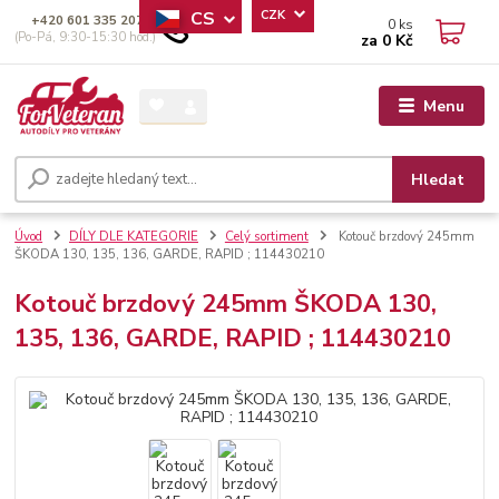
CS
CZK
+420 601 335 207
0
ks
(Po-Pá, 9:30-15:30 hod.)
za
0 Kč
Menu
Hledat
Úvod
DÍLY DLE KATEGORIE
Celý sortiment
Kotouč brzdový 245mm
ŠKODA 130, 135, 136, GARDE, RAPID ; 114430210
Kotouč brzdový 245mm ŠKODA 130,
135, 136, GARDE, RAPID ; 114430210