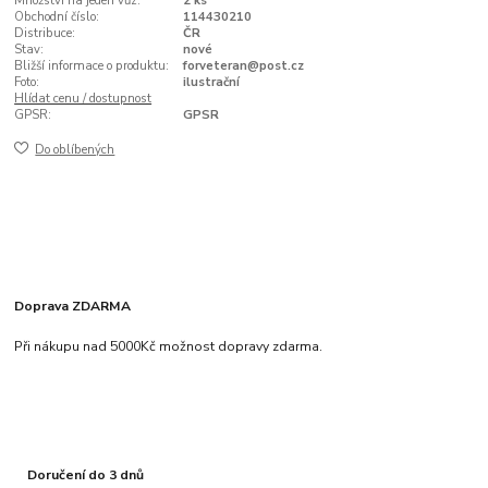
Množství na jeden vůz:
2 ks
Obchodní číslo:
114430210
Distribuce:
ČR
Stav:
nové
Bližší informace o produktu:
forveteran@post.cz
Foto:
ilustrační
Hlídat cenu / dostupnost
GPSR:
GPSR
Do oblíbených
Doprava ZDARMA
Při nákupu nad 5000Kč možnost dopravy zdarma.
Doručení do 3 dnů