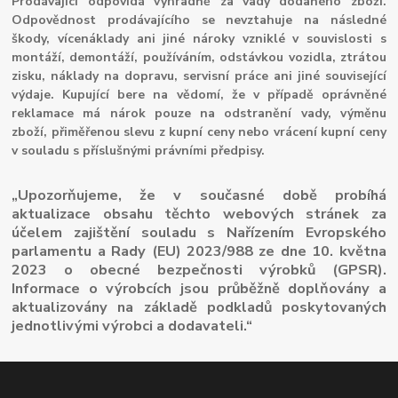
Prodávající odpovídá výhradně za vady dodaného zboží.
Odpovědnost prodávajícího se nevztahuje na následné
škody, vícenáklady ani jiné nároky vzniklé v souvislosti s
montáží, demontáží, používáním, odstávkou vozidla, ztrátou
zisku, náklady na dopravu, servisní práce ani jiné související
výdaje. Kupující bere na vědomí, že v případě oprávněné
reklamace má nárok pouze na odstranění vady, výměnu
zboží, přiměřenou slevu z kupní ceny nebo vrácení kupní ceny
v souladu s příslušnými právními předpisy.
„Upozorňujeme, že v současné době probíhá
aktualizace obsahu těchto webových stránek za
účelem zajištění souladu s Nařízením Evropského
parlamentu a Rady (EU) 2023/988 ze dne 10. května
2023 o obecné bezpečnosti výrobků (GPSR).
Informace o výrobcích jsou průběžně doplňovány a
aktualizovány na základě podkladů poskytovaných
jednotlivými výrobci a dodavateli.“