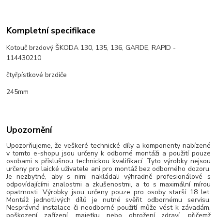
Kompletní specifikace
Kotouč brzdový ŠKODA 130, 135, 136, GARDE, RAPID -
114430210
čtyřpístkové brzdiče
245mm
Upozornění
Upozorňujeme, že veškeré technické díly a komponenty nabízené
v tomto e-shopu jsou určeny k odborné montáži a použití pouze
osobami s příslušnou technickou kvalifikací. Tyto výrobky nejsou
určeny pro laické uživatele ani pro montáž bez odborného dozoru.
Je nezbytné, aby s nimi nakládali výhradně profesionálové s
odpovídajícími znalostmi a zkušenostmi, a to s maximální mírou
opatrnosti. Výrobky jsou určeny pouze pro osoby starší 18 let.
Montáž jednotlivých dílů je nutné svěřit odbornému servisu.
Nesprávná instalace či neodborné použití může vést k závadám,
poškození zařízení, majetku nebo ohrožení zdraví, přičemž