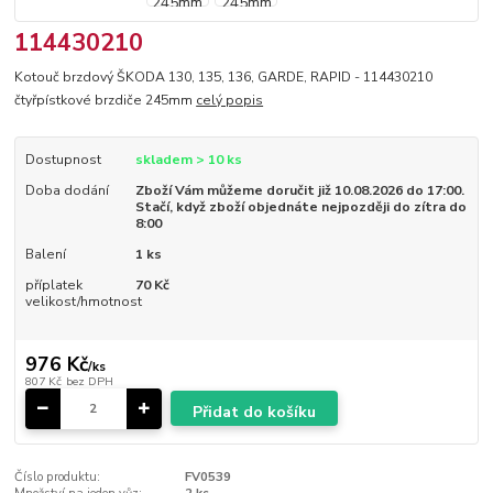
114430210
Kotouč brzdový ŠKODA 130, 135, 136, GARDE, RAPID - 114430210
čtyřpístkové brzdiče 245mm
celý popis
Dostupnost
skladem > 10 ks
Doba dodání
Zboží Vám můžeme doručit již 10.08.2026 do 17:00.
Stačí, když zboží objednáte nejpozději do zítra do
8:00
Balení
1 ks
příplatek
70 Kč
velikost/hmotnost
976 Kč
/
ks
807 Kč
bez DPH
Přidat do košíku
Číslo produktu:
FV0539