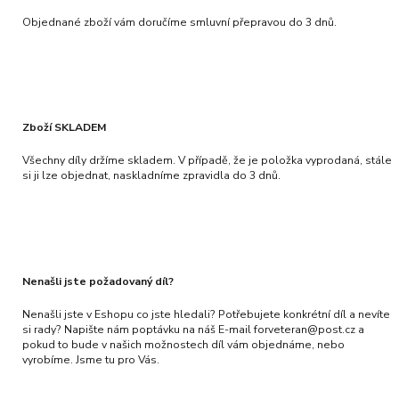
Objednané zboží vám doručíme smluvní přepravou do 3 dnů.
Zboží SKLADEM
Všechny díly držíme skladem. V případě, že je položka vyprodaná, stále
si ji lze objednat, naskladníme zpravidla do 3 dnů.
Nenašli jste požadovaný díl?
Nenašli jste v Eshopu co jste hledali? Potřebujete konkrétní díl a nevíte
si rady? Napište nám poptávku na náš E-mail forveteran@post.cz a
pokud to bude v našich možnostech díl vám objednáme, nebo
vyrobíme. Jsme tu pro Vás.