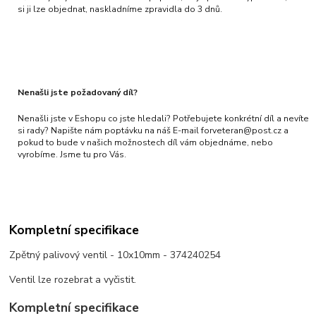
si ji lze objednat, naskladníme zpravidla do 3 dnů.
Nenašli jste požadovaný díl?
Nenašli jste v Eshopu co jste hledali? Potřebujete konkrétní díl a nevíte
si rady? Napište nám poptávku na náš E-mail forveteran@post.cz a
pokud to bude v našich možnostech díl vám objednáme, nebo
vyrobíme. Jsme tu pro Vás.
Kompletní specifikace
Zpětný palivový ventil - 10x10mm - 374240254
Ventil lze rozebrat a vyčistit.
Kompletní specifikace