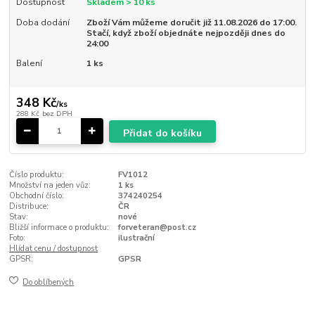
Dostupnost
Skladem > 10 ks
Doba dodání
Zboží Vám můžeme doručit již 11.08.2026 do 17:00.
Stačí, když zboží objednáte nejpozději dnes do
24:00
Balení
1 ks
348 Kč
/
ks
288 Kč
bez DPH
Přidat do košíku
Číslo produktu:
FV1012
Množství na jeden vůz:
1 ks
Obchodní číslo:
374240254
Distribuce:
ČR
Stav:
nové
Bližší informace o produktu:
forveteran@post.cz
Foto:
ilustrační
Hlídat cenu / dostupnost
GPSR:
GPSR
Do oblíbených