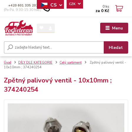
CS
CZK
+420 601 335 207
0
ks
(Po-Pá, 9:30-15:30 hod.)
za
0 Kč
Menu
Hledat
Úvod
DÍLY DLE KATEGORIE
Celý sortiment
Zpětný palivový ventil -
10x10mm ; 374240254
Zpětný palivový ventil - 10x10mm ;
374240254