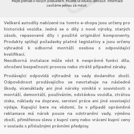
Mějte přehled o nových produktech. Můžete se kdykoli odhlásit. Informace
zasíláme jednou za měsíc.
Veškeré autodíly nabízené na tomto e-shopu jsou určeny pro
historická vozidla. Jedná se o díly z nové výroby, starých
zásob, repasované díly i použité originální komponenty.
Produkty splňují požadavky platné legislativy a jsou určeny
výhradně k odborné montáži osobou s odpovídající
kvalifikací.
Neodborná instalace může vést k nesprávné funkci dílu,
ohrožení bezpečnosti provozu nebo ztrátě případné záruky.
Prodávající odpovídá výhradně za vady dodaného zboží.
Odpovědnost prodávajícího se nevztahuje na následné
škody, vícenáklady ani jiné nároky vzniklé v souvislosti s
montáží, demontáží, používáním, odstávkou vozidla, ztrátou
zisku, náklady na dopravu, servisní práce ani jiné související
výdaje. Kupující bere na vědomí, že v případě oprávněné
reklamace má nárok pouze na odstranění vady, výměnu
zboží, přiměřenou slevu z kupní ceny nebo vrácení kupní ceny
v souladu s příslušnými právními předpisy.