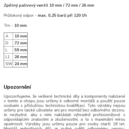
Zpětný palivový ventil 10 mm / 72 mm / 26 mm
Průtokový odpor -
max. 0,25 barů při 120 l/h
Trn -
10 mm
A
10 mm
D
72 mm
L
59 mm
L1
26 mm
SW
24 mm
Upozornění
Upozorňujeme, že veškeré technické díly a komponenty nabízené
v tomto e-shopu jsou určeny k odborné montáži a použití pouze
osobami s příslušnou technickou kvalifikací. Tyto výrobky nejsou
určeny pro laické uživatele ani pro montáž bez odborného dozoru.
Je nezbytné, aby s nimi nakládali výhradně profesionálové s
odpovídajícími znalostmi a zkušenostmi, a to s maximální mírou
opatrnosti. Výrobky jsou určeny pouze pro osoby starší 18 let.
Montáž jednotlivých dílů je nutné svěřit odbornému servisu.