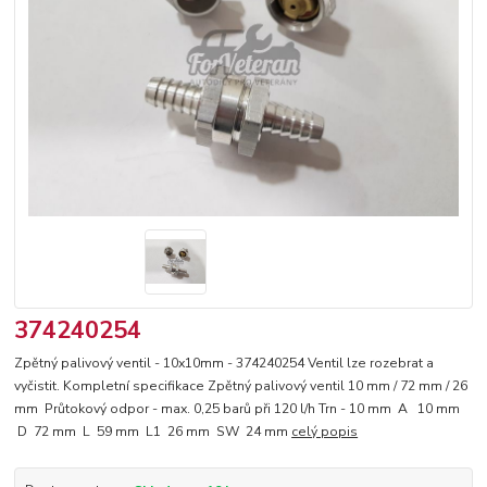
374240254
Zpětný palivový ventil - 10x10mm - 374240254 Ventil lze rozebrat a
vyčistit. Kompletní specifikace Zpětný palivový ventil 10 mm / 72 mm / 26
mm Průtokový odpor - max. 0,25 barů při 120 l/h Trn - 10 mm A 10 mm
D 72 mm L 59 mm L1 26 mm SW 24 mm
celý popis