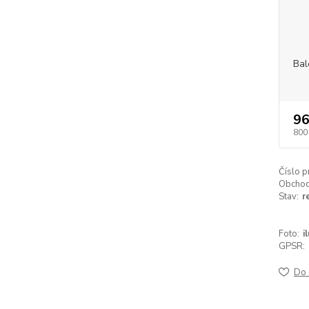
Bal
96
800
Číslo p
Obchodn
Stav:
r
Foto:
i
GPSR:
Do 