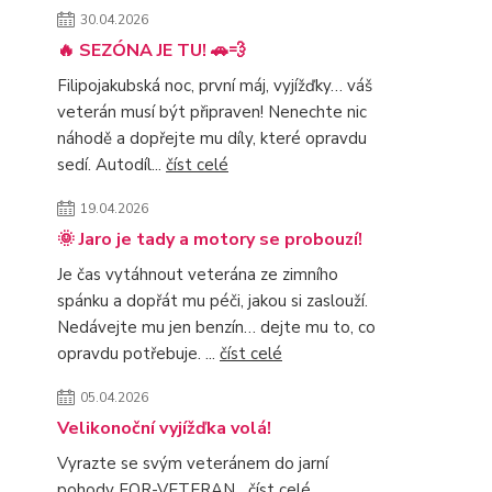
30.04.2026
🔥 SEZÓNA JE TU! 🚗💨
Filipojakubská noc, první máj, vyjížďky… váš
veterán musí být připraven! Nenechte nic
náhodě a dopřejte mu díly, které opravdu
sedí. Autodíl...
číst celé
19.04.2026
🌞 Jaro je tady a motory se probouzí!
Je čas vytáhnout veterána ze zimního
spánku a dopřát mu péči, jakou si zaslouží.
Nedávejte mu jen benzín… dejte mu to, co
opravdu potřebuje. ...
číst celé
05.04.2026
Velikonoční vyjížďka volá!
Vyrazte se svým veteránem do jarní
pohody FOR-VETERAN
číst celé