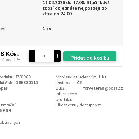
11.08.2026 do 17:00. Stačí, když
zboží objednáte nejpozději do
zítra do 24:00
ení
1 ks
8 Kč
/
ks
Přidat do košíku
 Kč
bez DPH
roduktu:
FV0069
Množství na jeden vůz:
1 ks
í číslo:
105330111
Distribuce:
ČR
epas
Bližší
forveteran@post.cz
informace o
produktu:
lustrační
Hlídat cenu / dostupnost
GPSR
oblíbených