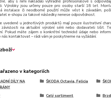
tné, aby s nimi nakládali výhradně profesionálové s odpovída
ti. Výrobky jsou určeny pouze pro osoby starší 18 let. Montá
á instalace či neodborné použití může vést k závadám, poško
atel e-shopu za takové následky nenese odpovědnost.
e uvedené u jednotlivých produktů mají pouze ilustrativní cha
závislosti na aktuální výrobní sérii nebo dodavateli lišit.
ní. Pokud máte zájem o konkrétní technické údaje nebo inform
 nás kontaktovat – rádi vám je poskytneme na vyžádání.
zboží
zařazeno v kategoriích
ADNÍ DÍLY NA
ŠKODA Octavia, Felicia
ŠKOD
RÁNY
y
Celý sortiment
Brzd