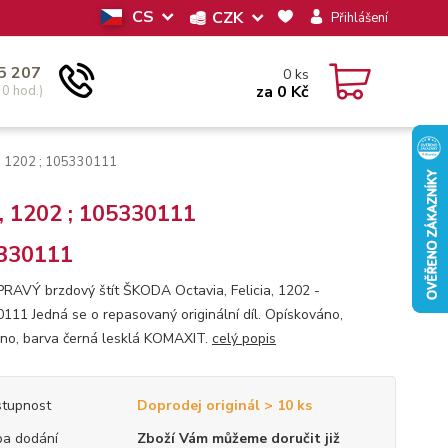
CS
CZK
Přihlášení
5 207
0
ks
za
0 Kč
30 hod.)
a, 1202 ; 105330111
, 1202 ; 105330111
330111
PRAVÝ brzdový štít ŠKODA Octavia, Felicia, 1202 -
111 Jedná se o repasovaný originální díl. Opískováno,
no, barva černá lesklá KOMAXIT.
celý popis
tupnost
Doprodej originál > 10 ks
a dodání
Zboží Vám můžeme doručit již