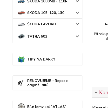
ŠKODA 1000MB - 110R
ŠKODA 105, 120, 130
ŠKODA FAVORIT
Do
Při náku
TATRA 603
d
TIPY NA DÁRKY
RENOVUJEME - Repase
originál dílů
Kom
Bílé lemy kol "ATLAS"