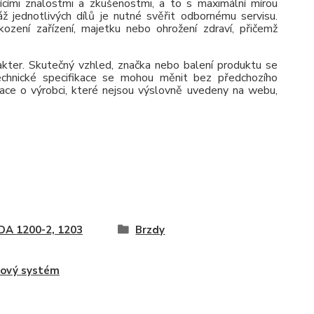
jícími znalostmi a zkušenostmi, a to s maximální mírou
ž jednotlivých dílů je nutné svěřit odbornému servisu.
zení zařízení, majetku nebo ohrožení zdraví, přičemž
rakter. Skutečný vzhled, značka nebo balení produktu se
 Technické specifikace se mohou měnit bez předchozího
ace o výrobci, které nejsou výslovně uvedeny na webu,
A 1200-2, 1203
Brzdy
ový systém