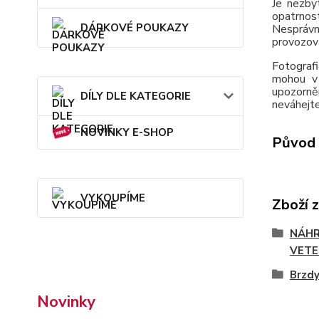
Je nezby
opatrnos
DÁRKOVÉ POUKAZY
Nesprávn
provozov
Fotografi
mohou v 
upozorně
DÍLY DLE KATEGORIE
neváhejte
NOVINKY E-SHOP
Původ 
VYKOUPÍME
Zboží 
NÁHR
VETE
Brzd
Novinky