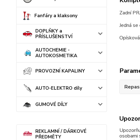
Komple
Zadní PR
Fanfáry a klaksony
Jedná se 
DOPLŇKY a
PŘÍSLUŠENSTVÍ
Opísková
AUTOCHEMIE -
AUTOKOSMETIKA
Param
PROVOZNÍ KAPALINY
Repas
AUTO-ELEKTRO díly
GUMOVÉ DÍLY
Upozor
Upozorňu
REKLAMNÍ / DÁRKOVÉ
osobami s
PŘEDMĚTY