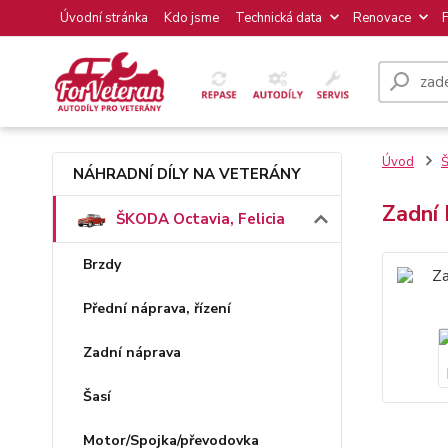
Úvodní stránka
Kdo jsme
Technická data
Renovace
Úvod
Š
NÁHRADNÍ DÍLY NA VETERÁNY
Zadní 
ŠKODA Octavia, Felicia
Brzdy
Přední náprava, řízení
Zadní náprava
Šasí
Motor/Spojka/převodovka