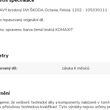
tní specifikace
AVÝ brzdový štít ŠKODA Octavia, Felicia, 1202 - 105330111
o repasovaný originální díl.
no, opraveno, barva černá lesklá KOMAXIT.
etry
ovaný díl
záruka 6 měsíců
nění
jeme, že veškeré technické díly a komponenty nabízené v tomto
 příslušnou technickou kvalifikací. Tyto výrobky nejsou určeny 