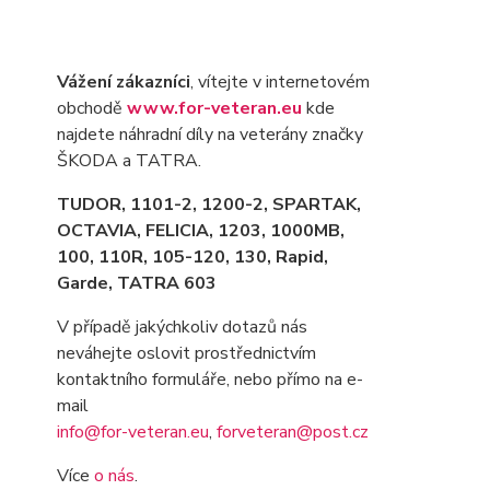
Vážení zákazníci
, vítejte v internetovém
obchodě
www.for-veteran.eu
kde
najdete náhradní díly na veterány značky
ŠKODA a TATRA.
TUDOR, 1101-2, 1200-2, SPARTAK,
OCTAVIA
, FELICIA, 1203, 1000MB,
100, 110R, 105-120, 130, Rapid,
Garde, TATRA 603
V případě jakýchkoliv dotazů nás
neváhejte oslovit prostřednictvím
kontaktního formuláře, nebo přímo na e-
mail
info@for-veteran.eu
,
forveteran@post.cz
Více
o nás
.