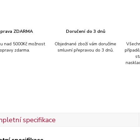
prava ZDARMA
Doručení do 3 dnů
pu nad 5000Kč možnost
Objednané zboží vám doručíme
Všechn
opravy zdarma.
smluvní přepravou do 3 dnů.
případě
st
nasklad
pletní specifikace