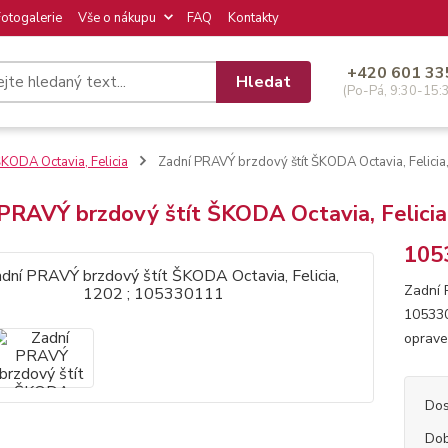
Fotogalerie
Vše o nákupu
FAQ
Kontakty
+420 601 33
Hledat
(Po-Pá, 9:30-15:
KODA Octavia, Felicia
Zadní PRAVÝ brzdový štít ŠKODA Octavia, Felici
PRAVÝ brzdový štít ŠKODA Octavia, Felicia
105
Zadní 
105330
oprave
Dos
Dob